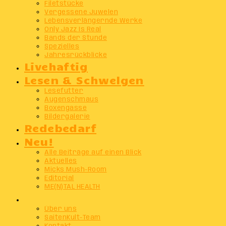
Filetstücke
Vergessene Juwelen
Lebensverlängernde Werke
Only Jazz Is Real
Bands der Stunde
Spezielles
Jahresrückblicke
Livehaftig
Lesen & Schwelgen
Lesefutter
Augenschmaus
Boxengasse
Bildergalerie
Redebedarf
Neu!
Alle Beiträge auf einen Blick
Aktuelles
Micks Mush-Room
Editorial
ME(N)TAL HEALTH
Info
Über uns
SaitenKult-Team