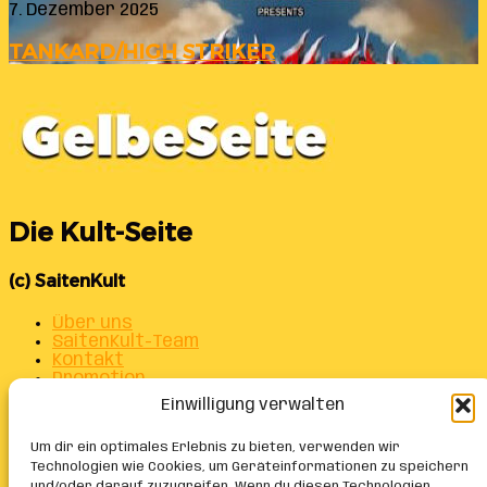
7. Dezember 2025
TANKARD/HIGH STRIKER
Die Kult-Seite
(c) SaitenKult
Über uns
SaitenKult-Team
Kontakt
Promotion
Datenschutz
Einwilligung verwalten
Impressum
Alle Beiträge auf einen Blick
Um dir ein optimales Erlebnis zu bieten, verwenden wir
Cookie-Richtlinie (EU)
Technologien wie Cookies, um Geräteinformationen zu speichern
und/oder darauf zuzugreifen. Wenn du diesen Technologien