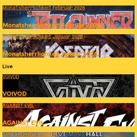
Monatsherrlichkeit Februar 2026
3. März 2026
Monatsherrlichkeit Februar 2026
Monatsherrlichkeit Januar 2026
4. Februar 2026
Monatsherrlichkeit Januar 2026
Live
VOIVOD
23. Juli 2026
VOIVOD
AGAINST EVIL
26. Juni 2026
AGAINST EVIL
TANKARD/HIGH STRIKER