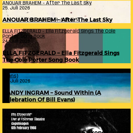
ANOUAR BRAHEM – After The Last Sky
25. Juli 2026
ANOUAR BRAHEM – After The Last Sky
ELLA FITZGERALD – Ella Fitzgerald Sings The Cole
Porter Song Book
24. Juli 2026
ELLA FITZGERALD – Ella Fitzgerald Sings
The Cole Porter Song Book
RANDY INGRAM – Sound Within (A Celebration Of Bill
Evans)
24. Juli 2026
RANDY INGRAM – Sound Within (A
Celebration Of Bill Evans)
ELLA FITZGERALD – Live At Falkoner Centre
Copenhagen 6th February 1966
23. Juli 2026
ELLA FITZGERALD – Live At Falkoner Centre