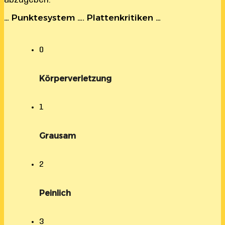
abzugeben.
… Punktesystem …. Plattenkritiken …
0
Körperverletzung
1
Grausam
2
Peinlich
3