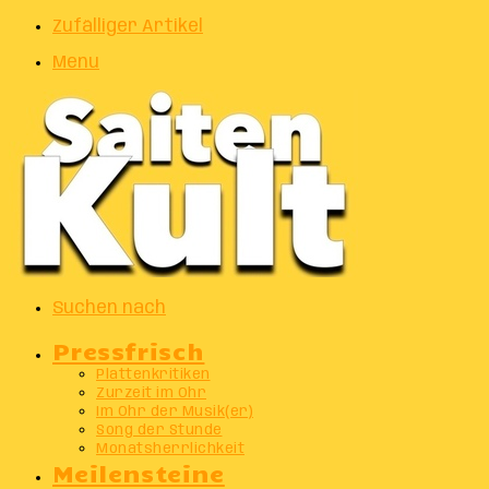
Zufälliger Artikel
Menu
Suchen nach
Pressfrisch
Plattenkritiken
Zurzeit im Ohr
Im Ohr der Musik(er)
Song der Stunde
Monatsherrlichkeit
Meilensteine