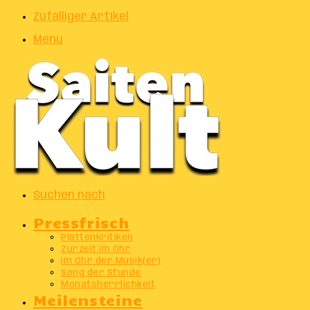
Zufälliger Artikel
Menu
Suchen nach
Pressfrisch
Plattenkritiken
Zurzeit im Ohr
Im Ohr der Musik(er)
Song der Stunde
Monatsherrlichkeit
Meilensteine