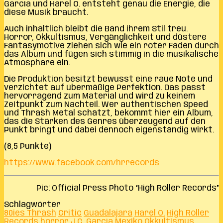
García und Harel O. entsteht genau die Energie, die
diese Musik braucht.
Auch inhaltlich bleibt die Band ihrem Stil treu.
Horror, Okkultismus, Vergänglichkeit und düstere
Fantasymotive ziehen sich wie ein roter Faden durch
das Album und fügen sich stimmig in die musikalische
Atmosphäre ein.
Die Produktion besitzt bewusst eine raue Note und
verzichtet auf übermäßige Perfektion. Das passt
hervorragend zum Material und wird zu keinem
Zeitpunkt zum Nachteil. Wer authentischen Speed
und Thrash Metal schätzt, bekommt hier ein Album,
das die Stärken des Genres überzeugend auf den
Punkt bringt und dabei dennoch eigenständig wirkt.
(8,5 Punkte)
https://www.facebook.com/hrrecords
Pic: Official Press Photo “High Roller Records”
Schlagwörter
80ies Thrash
Critic
Guadalajara
Harel O.
High Roller
Records
horror
J.C. García
Mexiko
Okkultismus