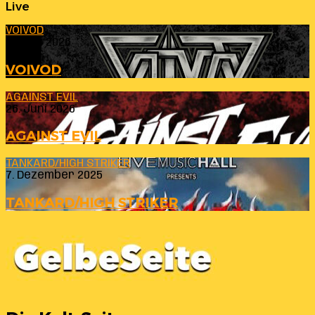
Live
VOIVOD
23. Juli 2026
VOIVOD
AGAINST EVIL
26. Juni 2026
AGAINST EVIL
TANKARD/HIGH STRIKER
7. Dezember 2025
TANKARD/HIGH STRIKER