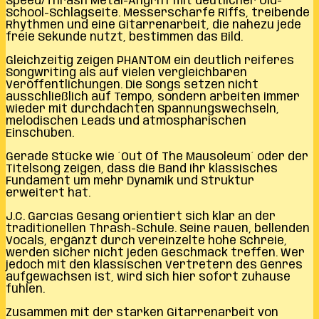
Speed/Thrash Metal-Angriff mit deutlicher Old-
School-Schlagseite. Messerscharfe Riffs, treibende
Rhythmen und eine Gitarrenarbeit, die nahezu jede
freie Sekunde nutzt, bestimmen das Bild.
Gleichzeitig zeigen PHANTOM ein deutlich reiferes
Songwriting als auf vielen vergleichbaren
Veröffentlichungen. Die Songs setzen nicht
ausschließlich auf Tempo, sondern arbeiten immer
wieder mit durchdachten Spannungswechseln,
melodischen Leads und atmosphärischen
Einschüben.
Gerade Stücke wie ´Out Of The Mausoleum´ oder der
Titelsong zeigen, dass die Band ihr klassisches
Fundament um mehr Dynamik und Struktur
erweitert hat.
J.C. Garcías Gesang orientiert sich klar an der
traditionellen Thrash-Schule. Seine rauen, bellenden
Vocals, ergänzt durch vereinzelte hohe Schreie,
werden sicher nicht jeden Geschmack treffen. Wer
jedoch mit den klassischen Vertretern des Genres
aufgewachsen ist, wird sich hier sofort zuhause
fühlen.
Zusammen mit der starken Gitarrenarbeit von