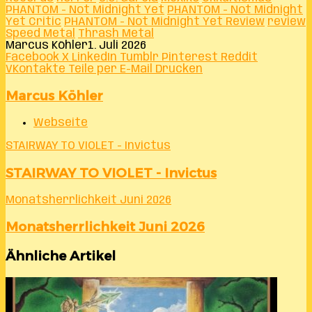
PHANTOM - Not Midnight Yet
PHANTOM - Not Midnight
Yet Critic
PHANTOM - Not Midnight Yet Review
review
Speed Metal
Thrash Metal
Marcus Köhler
1. Juli 2026
Facebook
X
LinkedIn
Tumblr
Pinterest
Reddit
VKontakte
Teile per E-Mail
Drucken
Marcus Köhler
Webseite
STAIRWAY TO VIOLET - Invictus
STAIRWAY TO VIOLET - Invictus
Monatsherrlichkeit Juni 2026
Monatsherrlichkeit Juni 2026
Ähnliche Artikel