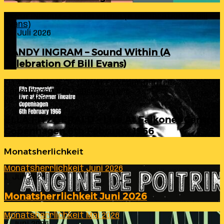
RANDY INGRAM – Sound Within (A Celebration Of Bill
Evans)
24. Juli 2026
RANDY INGRAM – Sound Within (A
Celebration Of Bill Evans)
ELLA FITZGERALD – Live At Falkoner Centre
Copenhagen 6th February 1966
23. Juli 2026
ELLA FITZGERALD – Live At Falkoner Centre
Copenhagen 6th February 1966
Monatsherlichkeit
Monatsherrlichkeit Juni 2026
1. Juli 2026
Monatsherrlichkeit Juni 2026
Monatsherrlichkeit Mai 2026