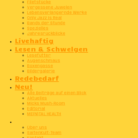
Filetstücke
Vergessene Juwelen
Lebensverlängernde Werke
Only Jazz Is Real
Bands der Stunde
Spezielles
Jahresrückblicke
Livehaftig
Lesen & Schwelgen
Lesefutter
Augenschmaus
Boxengasse
Bildergalerie
Redebedarf
Neu!
Alle Beiträge auf einen Blick
Aktuelles
Micks Mush-Room
Editorial
ME(N)TAL HEALTH
Info
Über uns
SaitenKult-Team