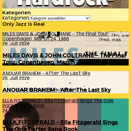
Kategorien
Kategorien
Only Jazz Is Real
MILES DAVIS & JOHN COLTRANE – The Final Tour:
Copenhagen, March 24, 1960
26. Juli 2026
MILES DAVIS & JOHN COLTRANE – The Final
Tour: Copenhagen, March 24, 1960
ANOUAR BRAHEM – After The Last Sky
25. Juli 2026
ANOUAR BRAHEM – After The Last Sky
ELLA FITZGERALD – Ella Fitzgerald Sings The Cole
Porter Song Book
24. Juli 2026
ELLA FITZGERALD – Ella Fitzgerald Sings
The Cole Porter Song Book