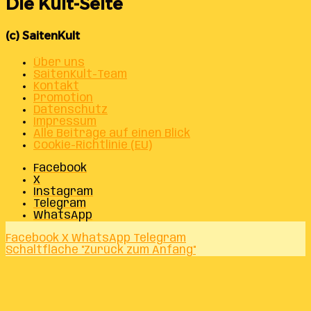
Die Kult-Seite
(c) SaitenKult
Über uns
SaitenKult-Team
Kontakt
Promotion
Datenschutz
Impressum
Alle Beiträge auf einen Blick
Cookie-Richtlinie (EU)
Facebook
X
Instagram
Telegram
WhatsApp
Facebook
X
WhatsApp
Telegram
Schaltfläche "Zurück zum Anfang"