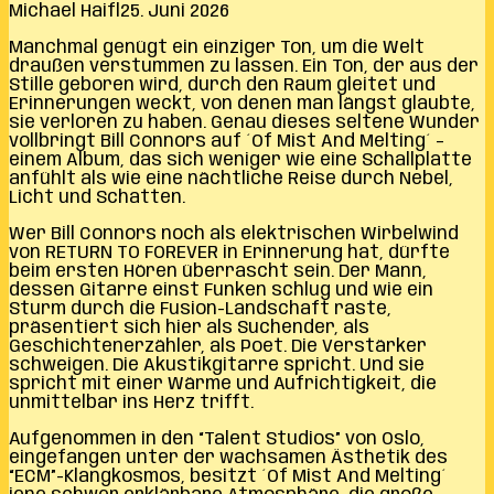
Michael Haifl
25. Juni 2026
Manchmal genügt ein einziger Ton, um die Welt
draußen verstummen zu lassen. Ein Ton, der aus der
Stille geboren wird, durch den Raum gleitet und
Erinnerungen weckt, von denen man längst glaubte,
sie verloren zu haben. Genau dieses seltene Wunder
vollbringt Bill Connors auf ´Of Mist And Melting´ –
einem Album, das sich weniger wie eine Schallplatte
anfühlt als wie eine nächtliche Reise durch Nebel,
Licht und Schatten.
Wer Bill Connors noch als elektrischen Wirbelwind
von RETURN TO FOREVER in Erinnerung hat, dürfte
beim ersten Hören überrascht sein. Der Mann,
dessen Gitarre einst Funken schlug und wie ein
Sturm durch die Fusion-Landschaft raste,
präsentiert sich hier als Suchender, als
Geschichtenerzähler, als Poet. Die Verstärker
schweigen. Die Akustikgitarre spricht. Und sie
spricht mit einer Wärme und Aufrichtigkeit, die
unmittelbar ins Herz trifft.
Aufgenommen in den “Talent Studios” von Oslo,
eingefangen unter der wachsamen Ästhetik des
“ECM”-Klangkosmos, besitzt ´Of Mist And Melting´