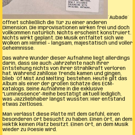
´Aubade´
öffnet schließlich die Tür zu einer anderen
Dimension. Die Improvisationen wirken frei und doch
vollkommen natürlich. Nichts erscheint konstruiert.
Nichts wirkt geplant. Die Musik entfaltet sich wie
Wolken am Himmel – langsam, majestätisch und voller
Geheimnisse.
Das wahre Wunder dieser Aufnahme liegt allerdings
darin, dass sie auch Jahrzehnte nach ihrer
Entstehung nichts von ihrer Strahlkraft verloren
hat. Während zahllose Trends kamen und gingen,
blieb ´Of Mist And Melting´ bestehen. Heute gilt das
Album als einer der großen Schätze des ECM-
Katalogs. Seine Aufnahme in die exklusive
“Luminessence”-Reihe bestätigt aktuell lediglich,
was Jazzliebhaber längst wussten: Hier entstand
etwas Zeitloses.
Man verlässt diese Platte mit dem Gefühl, einen
besonderen Ort besucht zu haben. Einen Ort, an dem
Hektik keinen Platz besitzt. Einen Ort, an dem Musik
wieder zu Poesie wird.