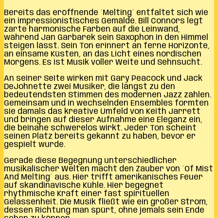
Bereits das eröffnende ´Melting´ entfaltet sich wie
ein impressionistisches Gemälde. Bill Connors legt
zarte harmonische Farben auf die Leinwand,
während Jan Garbarek sein Saxophon in den Himmel
steigen lässt. Sein Ton erinnert an ferne Horizonte,
an einsame Küsten, an das Licht eines nordischen
Morgens. Es ist Musik voller Weite und Sehnsucht.
An seiner Seite wirken mit Gary Peacock und Jack
DeJohnette zwei Musiker, die längst zu den
bedeutendsten Stimmen des modernen Jazz zählen.
Gemeinsam und in wechselnden Ensembles formten
sie damals das kreative Umfeld von Keith Jarrett
und bringen auf dieser Aufnahme eine Eleganz ein,
die beinahe schwerelos wirkt. Jeder Ton scheint
seinen Platz bereits gekannt zu haben, bevor er
gespielt wurde.
Gerade diese Begegnung unterschiedlicher
musikalischer Welten macht den Zauber von ´Of Mist
And Melting´ aus. Hier trifft amerikanisches Feuer
auf skandinavische Kühle. Hier begegnet
rhythmische Kraft einer fast spirituellen
Gelassenheit. Die Musik fließt wie ein großer Strom,
dessen Richtung man spürt, ohne jemals sein Ende