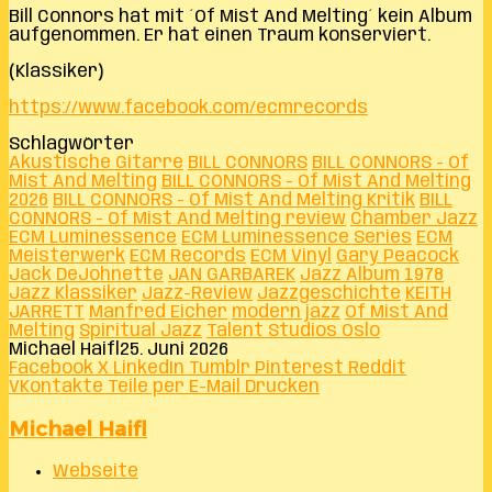
Bill Connors hat mit ´Of Mist And Melting´ kein Album
aufgenommen. Er hat einen Traum konserviert.
(Klassiker)
https://www.facebook.com/ecmrecords
Schlagwörter
Akustische Gitarre
BILL CONNORS
BILL CONNORS - Of
Mist And Melting
BILL CONNORS - Of Mist And Melting
2026
BILL CONNORS - Of Mist And Melting Kritik
BILL
CONNORS - Of Mist And Melting review
Chamber Jazz
ECM Luminessence
ECM Luminessence Series
ECM
Meisterwerk
ECM Records
ECM Vinyl
Gary Peacock
Jack DeJohnette
JAN GARBAREK
Jazz Album 1978
Jazz Klassiker
Jazz-Review
Jazzgeschichte
KEITH
JARRETT
Manfred Eicher
modern jazz
Of Mist And
Melting
Spiritual Jazz
Talent Studios Oslo
Michael Haifl
25. Juni 2026
Facebook
X
LinkedIn
Tumblr
Pinterest
Reddit
VKontakte
Teile per E-Mail
Drucken
Michael Haifl
Webseite