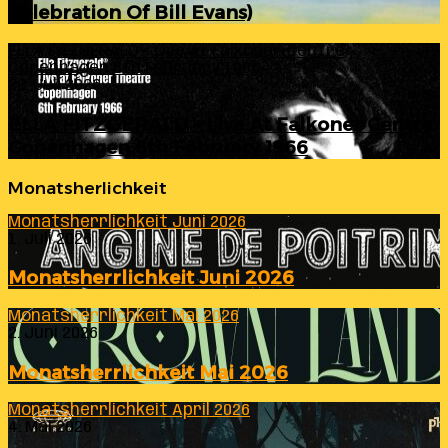
Celebration Of Bill Evans)
ELLA FITZGERALD – Live At Falkoner Centre
Copenhagen 6th February 1966
23. Juli 2026
ELLA FITZGERALD – Live At Falkoner Centre
Copenhagen 6th February 1966
Monatsherlichkeit
Monatsherrlichkeit Juni 2026
1. Juli 2026
Monatsherrlichkeit Juni 2026
Monatsherrlichkeit Mai 2026
2. Juni 2026
Monatsherrlichkeit Mai 2026
Monatsherrlichkeit April 2026
4. Mai 2026