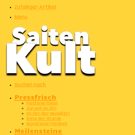
Zufälliger Artikel
Menu
Suchen nach
Pressfrisch
Plattenkritiken
Zurzeit im Ohr
Im Ohr der Musik(er)
Song der Stunde
Monatsherrlichkeit
Meilensteine