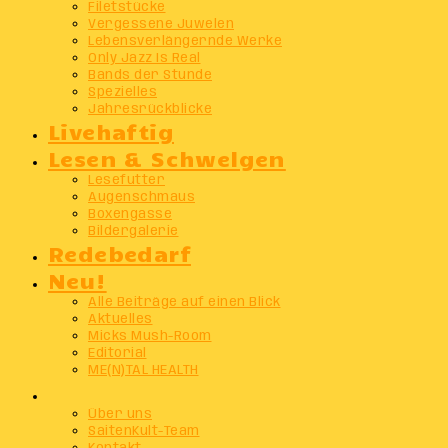
Filetstücke
Vergessene Juwelen
Lebensverlängernde Werke
Only Jazz Is Real
Bands der Stunde
Spezielles
Jahresrückblicke
Livehaftig
Lesen & Schwelgen
Lesefutter
Augenschmaus
Boxengasse
Bildergalerie
Redebedarf
Neu!
Alle Beiträge auf einen Blick
Aktuelles
Micks Mush-Room
Editorial
ME(N)TAL HEALTH
Info
Über uns
SaitenKult-Team