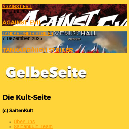
AGAINST EVIL
26. Juni 2026
AGAINST EVIL
TANKARD/HIGH STRIKER
7. Dezember 2025
TANKARD/HIGH STRIKER
Die Kult-Seite
(c) SaitenKult
Über uns
SaitenKult-Team