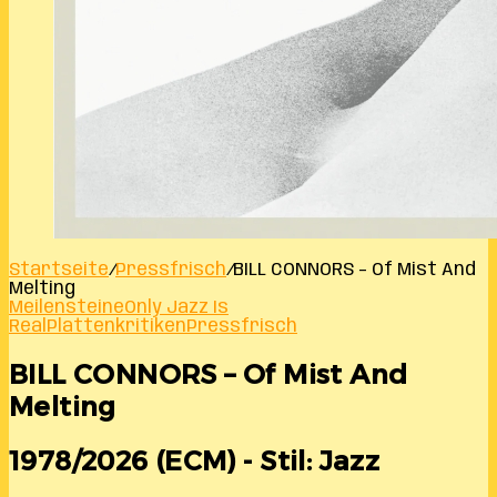
Startseite
/
Pressfrisch
/
BILL CONNORS – Of Mist And
Melting
Meilensteine
Only Jazz Is
Real
Plattenkritiken
Pressfrisch
BILL CONNORS – Of Mist And
Melting
1978/2026 (ECM) - Stil: Jazz