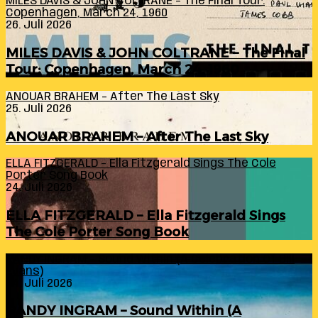
MILES DAVIS & JOHN COLTRANE – The Final Tour:
Copenhagen, March 24, 1960
26. Juli 2026
MILES DAVIS & JOHN COLTRANE – The Final
Tour: Copenhagen, March 24, 1960
ANOUAR BRAHEM – After The Last Sky
25. Juli 2026
ANOUAR BRAHEM – After The Last Sky
ELLA FITZGERALD – Ella Fitzgerald Sings The Cole
Porter Song Book
24. Juli 2026
ELLA FITZGERALD – Ella Fitzgerald Sings
The Cole Porter Song Book
RANDY INGRAM – Sound Within (A Celebration Of Bill
Evans)
24. Juli 2026
RANDY INGRAM – Sound Within (A