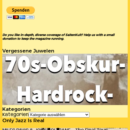
Do you like in-depth, diverse coverage of SaitenKult? Help us with a small
donation to keep the magazine running.
Vergessene Juwelen
Kategorien
Kategorien
Only Jazz Is Real