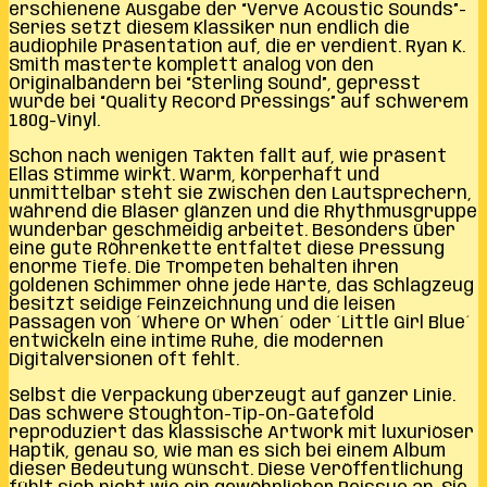
erschienene Ausgabe der “Verve Acoustic Sounds”-
Series setzt diesem Klassiker nun endlich die
audiophile Präsentation auf, die er verdient. Ryan K.
Smith masterte komplett analog von den
Originalbändern bei “Sterling Sound”, gepresst
wurde bei “Quality Record Pressings” auf schwerem
180g-Vinyl.
Schon nach wenigen Takten fällt auf, wie präsent
Ellas Stimme wirkt. Warm, körperhaft und
unmittelbar steht sie zwischen den Lautsprechern,
während die Bläser glänzen und die Rhythmusgruppe
wunderbar geschmeidig arbeitet. Besonders über
eine gute Röhrenkette entfaltet diese Pressung
enorme Tiefe. Die Trompeten behalten ihren
goldenen Schimmer ohne jede Härte, das Schlagzeug
besitzt seidige Feinzeichnung und die leisen
Passagen von ´Where Or When´ oder ´Little Girl Blue´
entwickeln eine intime Ruhe, die modernen
Digitalversionen oft fehlt.
Selbst die Verpackung überzeugt auf ganzer Linie.
Das schwere Stoughton-Tip-On-Gatefold
reproduziert das klassische Artwork mit luxuriöser
Haptik, genau so, wie man es sich bei einem Album
dieser Bedeutung wünscht. Diese Veröffentlichung