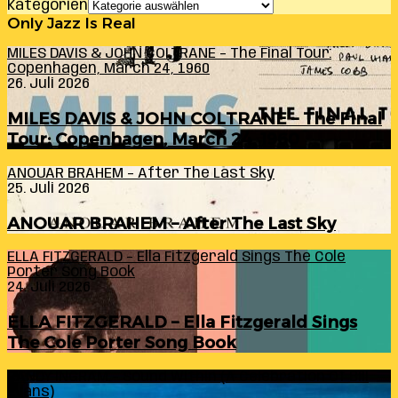
Kategorien
Only Jazz Is Real
MILES DAVIS & JOHN COLTRANE – The Final Tour:
Copenhagen, March 24, 1960
26. Juli 2026
MILES DAVIS & JOHN COLTRANE – The Final
Tour: Copenhagen, March 24, 1960
ANOUAR BRAHEM – After The Last Sky
25. Juli 2026
ANOUAR BRAHEM – After The Last Sky
ELLA FITZGERALD – Ella Fitzgerald Sings The Cole
Porter Song Book
24. Juli 2026
ELLA FITZGERALD – Ella Fitzgerald Sings
The Cole Porter Song Book
RANDY INGRAM – Sound Within (A Celebration Of Bill
Evans)