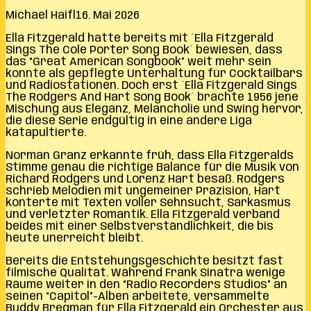
Michael Haifl
16. Mai 2026
Ella Fitzgerald hatte bereits mit ´Ella Fitzgerald
Sings The Cole Porter Song Book´ bewiesen, dass
das “Great American Songbook” weit mehr sein
konnte als gepflegte Unterhaltung für Cocktailbars
und Radiostationen. Doch erst ´Ella Fitzgerald Sings
The Rodgers And Hart Song Book´ brachte 1956 jene
Mischung aus Eleganz, Melancholie und Swing hervor,
die diese Serie endgültig in eine andere Liga
katapultierte.
Norman Granz erkannte früh, dass Ella Fitzgeralds
Stimme genau die richtige Balance für die Musik von
Richard Rodgers und Lorenz Hart besaß. Rodgers
schrieb Melodien mit ungemeiner Präzision, Hart
konterte mit Texten voller Sehnsucht, Sarkasmus
und verletzter Romantik. Ella Fitzgerald verband
beides mit einer Selbstverständlichkeit, die bis
heute unerreicht bleibt.
Bereits die Entstehungsgeschichte besitzt fast
filmische Qualität. Während Frank Sinatra wenige
Räume weiter in den “Radio Recorders Studios” an
seinen “Capitol”-Alben arbeitete, versammelte
Buddy Bregman für Ella Fitzgerald ein Orchester aus