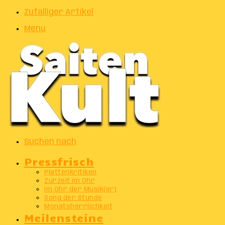
Zufälliger Artikel
Menu
Suchen nach
Pressfrisch
Plattenkritiken
Zurzeit im Ohr
Im Ohr der Musik(er)
Song der Stunde
Monatsherrlichkeit
Meilensteine