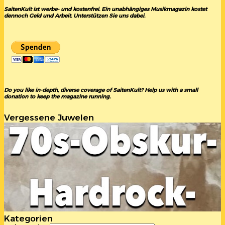
SaitenKult ist werbe- und kostenfrei. Ein unabhängiges Musikmagazin kostet
dennoch Geld und Arbeit. Unterstützen Sie uns dabei.
Do you like in-depth, diverse coverage of SaitenKult? Help us with a small
donation to keep the magazine running.
Vergessene Juwelen
Kategorien