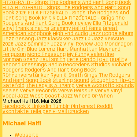
FITZGERALD - Sings The Rodgers And Hart Song Book
ELLA FITZGERALD - Sings The Rodgers And Hart Song
Book 2026
ELLA FITZGERALD - Sings The Rodgers And
Hart Song Book Kritik
ELLA FITZGERALD - Sings The
Rodgers And Hart Song Book review
Ella Fitzgerald
Vinyl
frank sinatra
Grammy Hall of Fame
Great
American Songbook
High End Audio
Jazz Doppelalbum
Jazz Gesang
Jazz Klassiker
Jazz LP
Jazz Reissue
2026
Jazz Sammler
Jazz Vinyl Review
Joe Mondragon
Little Girl Blue
Lorenz Hart
Manhattan
Maynard
Ferguson
Mono Pressung
My Funny Valentine
Norman Granz
Paul Smith
Pete Candoli
QRP
Quality
Record Pressings
Radio Recorders Studios
Richard
Rodgers
Rodgers And Hart Song Book
Röhrenverstärker
Ryan K. Smith
Sings The Rodgers
And Hart Song Book
Sterling Sound
Stoughton Tip-On
Gatefold
The Lady Is A Tramp
Verve Acoustic Sounds
Series
Verve Records
Verve Reissue
Verve Vinyl
Vocal Jazz
West Coast Jazz
Where Or When
Michael Haifl
16. Mai 2026
Facebook
X
LinkedIn
Tumblr
Pinterest
Reddit
VKontakte
Teile per E-Mail
Drucken
Michael Haifl
Webseite