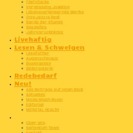
Filetstücke
Vergessene Juwelen
Lebensverlängernde Werke
Only Jazz Is Real
Bands der Stunde
Spezielles
Jahresrückblicke
Livehaftig
Lesen & Schwelgen
Lesefutter
Augenschmaus
Boxengasse
Bildergalerie
Redebedarf
Neu!
Alle Beiträge auf einen Blick
Aktuelles
Micks Mush-Room
Editorial
ME(N)TAL HEALTH
Info
Über uns
SaitenKult-Team