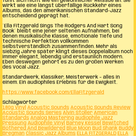
fühlt sich nicht wie ein gewöhnlicher Reissue an. Sie
wirkt wie eine längst überfällige Rückkehr eines
Albums, das den amerikanischen Standard-Jazz
entscheidend geprägt hat.
´Ella Fitzgerald Sings The Rodgers And Hart Song
Book´ bleibt eine jener seltenen Aufnahmen, bei
denen musikalische Klasse, emotionale Tiefe und
technische Perfektion vollkommen
selbstverständlich zusammenfinden. Mehr als
siebzig Jahre später klingt dieses Doppelalbum noch
immer elegant, lebendig und erstaunlich modern.
Eben deswegen gehört es zu den großen Werken
des Vocal Jazz.
Standardwerk, Klassiker, Meisterwerk – alles in
einem. Ein audiophiles Erlebnis für die Ewigkeit.
https://www.facebook.com/EllaFitzgerald
Schlagwörter
180g Vinyl
Acoustic Sounds
Acoustic Sounds Review
Acoustic Sounds Series
Alvin Stoller
American
Standards
Analog Mastering
audiophile Jazz
Pressung
Audiophile Vinyl
Barney Kessel
Bewitched
Bothered And Bewildered
Blue Moon
Bud Shank
Buddy
Bregman
Classic Jazz Albums
ELLA FITZGERALD
ELLA