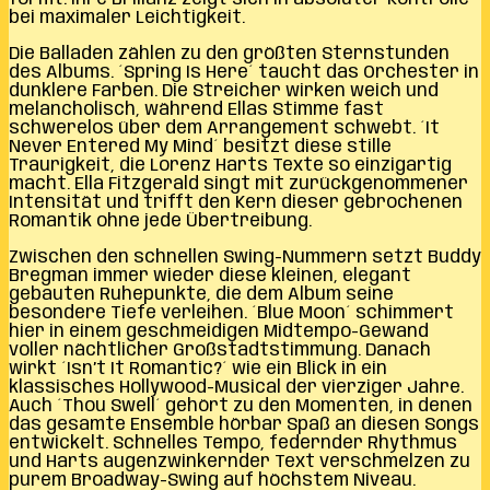
bei maximaler Leichtigkeit.
Die Balladen zählen zu den größten Sternstunden
des Albums. ´Spring Is Here´ taucht das Orchester in
dunklere Farben. Die Streicher wirken weich und
melancholisch, während Ellas Stimme fast
schwerelos über dem Arrangement schwebt. ´It
Never Entered My Mind´ besitzt diese stille
Traurigkeit, die Lorenz Harts Texte so einzigartig
macht. Ella Fitzgerald singt mit zurückgenommener
Intensität und trifft den Kern dieser gebrochenen
Romantik ohne jede Übertreibung.
Zwischen den schnellen Swing-Nummern setzt Buddy
Bregman immer wieder diese kleinen, elegant
gebauten Ruhepunkte, die dem Album seine
besondere Tiefe verleihen. ´Blue Moon´ schimmert
hier in einem geschmeidigen Midtempo-Gewand
voller nächtlicher Großstadtstimmung. Danach
wirkt ´Isn’t It Romantic?´ wie ein Blick in ein
klassisches Hollywood-Musical der vierziger Jahre.
Auch ´Thou Swell´ gehört zu den Momenten, in denen
das gesamte Ensemble hörbar Spaß an diesen Songs
entwickelt. Schnelles Tempo, federnder Rhythmus
und Harts augenzwinkernder Text verschmelzen zu
purem Broadway-Swing auf höchstem Niveau.