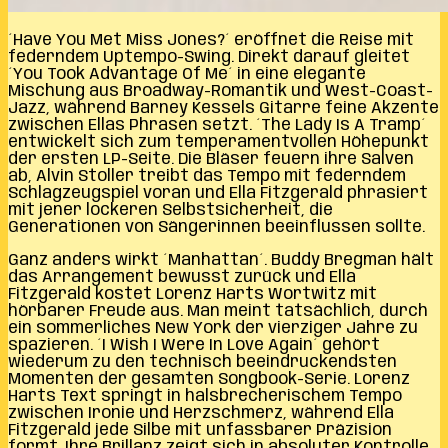
´Have You Met Miss Jones?´ eröffnet die Reise mit
federndem Uptempo-Swing. Direkt darauf gleitet
´You Took Advantage Of Me´ in eine elegante
Mischung aus Broadway-Romantik und West-Coast-
Jazz, während Barney Kessels Gitarre feine Akzente
zwischen Ellas Phrasen setzt. ´The Lady Is A Tramp´
entwickelt sich zum temperamentvollen Höhepunkt
der ersten LP-Seite. Die Bläser feuern ihre Salven
ab, Alvin Stoller treibt das Tempo mit federndem
Schlagzeugspiel voran und Ella Fitzgerald phrasiert
mit jener lockeren Selbstsicherheit, die
Generationen von Sängerinnen beeinflussen sollte.
Ganz anders wirkt ´Manhattan´. Buddy Bregman hält
das Arrangement bewusst zurück und Ella
Fitzgerald kostet Lorenz Harts Wortwitz mit
hörbarer Freude aus. Man meint tatsächlich, durch
ein sommerliches New York der vierziger Jahre zu
spazieren. ´I Wish I Were In Love Again´ gehört
wiederum zu den technisch beeindruckendsten
Momenten der gesamten Songbook-Serie. Lorenz
Harts Text springt in halsbrecherischem Tempo
zwischen Ironie und Herzschmerz, während Ella
Fitzgerald jede Silbe mit unfassbarer Präzision
formt. Ihre Brillanz zeigt sich in absoluter Kontrolle