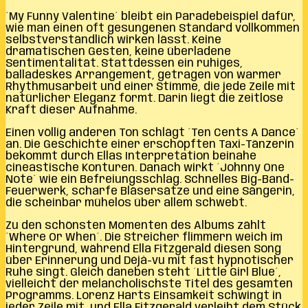
´My Funny Valentine´ bleibt ein Paradebeispiel dafür,
wie man einen oft gesungenen Standard vollkommen
selbstverständlich wirken lässt. Keine
dramatischen Gesten, keine überladene
Sentimentalität. Stattdessen ein ruhiges,
balladeskes Arrangement, getragen von warmer
Rhythmusarbeit und einer Stimme, die jede Zeile mit
natürlicher Eleganz formt. Darin liegt die zeitlose
Kraft dieser Aufnahme.
Einen völlig anderen Ton schlägt ´Ten Cents A Dance´
an. Die Geschichte einer erschöpften Taxi-Tänzerin
bekommt durch Ellas Interpretation beinahe
cineastische Konturen. Danach wirkt ´Johnny One
Note´ wie ein Befreiungsschlag. Schnelles Big-Band-
Feuerwerk, scharfe Bläsersätze und eine Sängerin,
die scheinbar mühelos über allem schwebt.
Zu den schönsten Momenten des Albums zählt
´Where Or When´. Die Streicher flimmern weich im
Hintergrund, während Ella Fitzgerald diesen Song
über Erinnerung und Déjà-vu mit fast hypnotischer
Ruhe singt. Gleich daneben steht ´Little Girl Blue´,
vielleicht der melancholischste Titel des gesamten
Programms. Lorenz Harts Einsamkeit schwingt in
jeder Zeile mit, und Ella Fitzgerald verleiht dem Stück