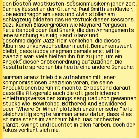
den besten Westküsten-Sessionmusikern jener Zeit.
Barney Kessel an der Gitarre, Paul Smith am Klavier,
Joe Mondragon am Bass und Alvin Stoller am
Schlagzeug bildeten das Herzstück dieser Sessions.
Dazu kamen Bläsergrößen wie Maynard Ferguson,
Pete Candoli oder Bud Shank, die den Arrangements
jene Mischung aus Big-Band-Glanz und
geschmeidigem Jazz-Flair verliehen, die dieses
Album so unverwechselbar macht. Bemerkenswert
bleibt, dass Buddy Bregman damals erst Mitte
zwanzig war. Viele hielten ihn für zu jung, um ein
Projekt dieser Größenordnung aufzuziehen. Die
Resultate sprechen bis heute eine andere Sprache.
Norman Granz trieb die Aufnahmen mit jener
kompromisslosen Präzision voran, die seine
Produktionen berühmt machte. Er bestand darauf,
dass Ella Fitzgerald auch die oft gestrichenen
Einleitungsverse der Songs sang. Dadurch gewannen
Stücke wie ´Bewitched, Bothered And Bewildered´
oder ´Where Or When´ plötzlich erzählerische Tiefe.
Gleichzeitig sorgte Norman Granz dafür, dass Ellas
Stimme stets im Zentrum blieb. Das Orchester
glänzt, swingt und leuchtet in allen Farben, doch der
Fokus verliert sich nie.