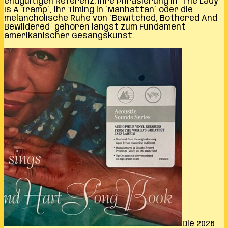
endgültigen Referenz. Ihre Phrasierung in ´The Lady
Is A Tramp´, ihr Timing in ´Manhattan´ oder die
melancholische Ruhe von ´Bewitched, Bothered And
Bewildered´ gehören längst zum Fundament
amerikanischer Gesangskunst.
Die 2026