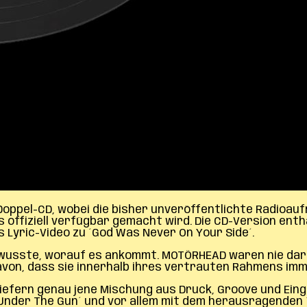
 Doppel-CD, wobei die bisher unveröffentlichte Radioauf
offiziell verfügbar gemacht wird. Die CD-Version enth
 Lyric-Video zu ´God Was Never On Your Side´.
au wusste, worauf es ankommt. MOTÖRHEAD waren nie dar
avon, dass sie innerhalb ihres vertrauten Rahmens im
e´ liefern genau jene Mischung aus Druck, Groove und E
´Under The Gun´ und vor allem mit dem herausragenden 