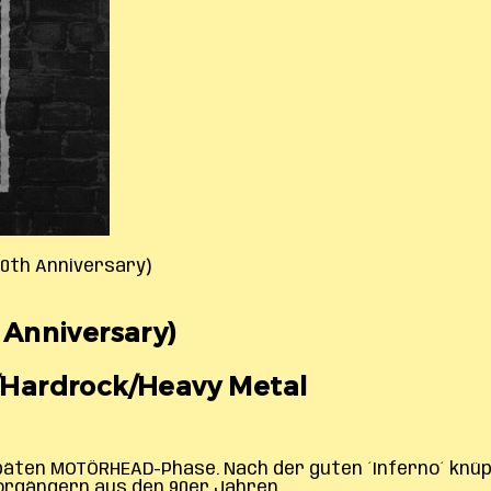
20th Anniversary)
Anniversary)
l/Hardrock/Heavy Metal
 späten MOTÖRHEAD-Phase. Nach der guten ´Inferno´ knü
orgängern aus den 90er Jahren.