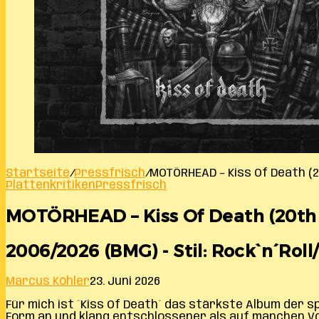
Startseite
/
Pressfrisch
/
MOTÖRHEAD – Kiss Of Death (
Plattenkritiken
Pressfrisch
MOTÖRHEAD – Kiss Of Death (20th 
2006/2026 (BMG) - Stil: Rock`n´Rol
Marcus Köhler
23. Juni 2026
Für mich ist ´Kiss Of Death´ das stärkste Album der
Form an und klang entschlossener als auf manchen V