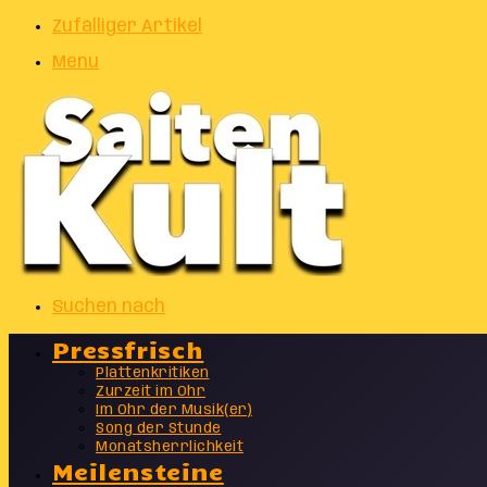
Zufälliger Artikel
Menu
Suchen nach
Pressfrisch
Plattenkritiken
Zurzeit im Ohr
Im Ohr der Musik(er)
Song der Stunde
Monatsherrlichkeit
Meilensteine