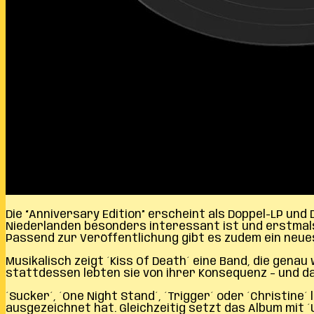
Die “Anniversary Edition” erscheint als Doppel-LP und
Niederlanden besonders interessant ist und erstmals 
Passend zur Veröffentlichung gibt es zudem ein neues
Musikalisch zeigt ´Kiss Of Death´ eine Band, die gen
stattdessen lebten sie von ihrer Konsequenz – und d
´Sucker´, ´One Night Stand´, ´Trigger´ oder ´Christin
ausgezeichnet hat. Gleichzeitig setzt das Album mit 