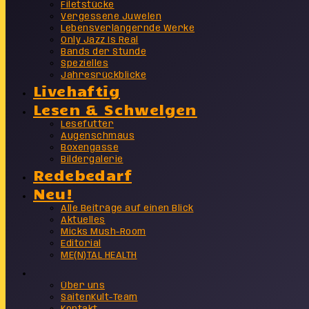
Filetstücke
Vergessene Juwelen
Lebensverlängernde Werke
Only Jazz Is Real
Bands der Stunde
Spezielles
Jahresrückblicke
Livehaftig
Lesen & Schwelgen
Lesefutter
Augenschmaus
Boxengasse
Bildergalerie
Redebedarf
Neu!
Alle Beiträge auf einen Blick
Aktuelles
Micks Mush-Room
Editorial
ME(N)TAL HEALTH
Info
Über uns
SaitenKult-Team