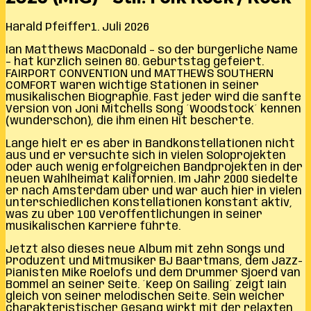
Harald Pfeiffer
1. Juli 2026
Ian Matthews MacDonald – so der bürgerliche Name
– hat kürzlich seinen 80. Geburtstag gefeiert.
FAIRPORT CONVENTION und MATTHEWS SOUTHERN
COMFORT waren wichtige Stationen in seiner
musikalischen Biographie. Fast jeder wird die sanfte
Version von Joni Mitchells Song ´Woodstock´ kennen
(wunderschön), die ihm einen Hit bescherte.
Lange hielt er es aber in Bandkonstellationen nicht
aus und er versuchte sich in vielen Soloprojekten
oder auch wenig erfolgreichen Bandprojekten in der
neuen Wahlheimat Kalifornien. Im Jahr 2000 siedelte
er nach Amsterdam über und war auch hier in vielen
unterschiedlichen Konstellationen konstant aktiv,
was zu über 100 Veröffentlichungen in seiner
musikalischen Karriere führte.
Jetzt also dieses neue Album mit zehn Songs und
Produzent und Mitmusiker BJ Baartmans, dem Jazz-
Pianisten Mike Roelofs und dem Drummer Sjoerd van
Bommel an seiner Seite. ´Keep On Sailing´ zeigt Iain
gleich von seiner melodischen Seite. Sein weicher
charakteristischer Gesang wirkt mit der relaxten