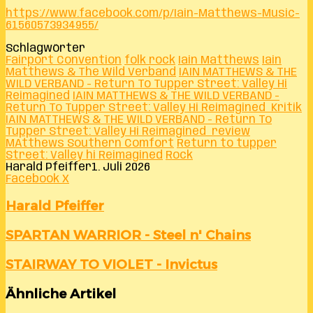
https://www.facebook.com/p/Iain-Matthews-Music-
61560573934955/
Schlagwörter
Fairport Convention
folk rock
Iain Matthews
Iain
Matthews & The Wild Verband
IAIN MATTHEWS & THE
WILD VERBAND - Return To Tupper Street: Valley Hi
Reimagined
IAIN MATTHEWS & THE WILD VERBAND -
Return To Tupper Street: Valley Hi Reimagined Kritik
IAIN MATTHEWS & THE WILD VERBAND - Return To
Tupper Street: Valley Hi Reimagined review
MAtthews Southern Comfort
Return to tupper
Street: Valley hi Reimagined
Rock
Harald Pfeiffer
1. Juli 2026
LinkedIn
Tumblr
Pinterest
Reddit
VKontakte
Teile
Drucken
Facebook
X
per
E-
Harald Pfeiffer
Mail
SPARTAN
SPARTAN WARRIOR - Steel n' Chains
WARRIOR
-
STAIRWAY
STAIRWAY TO VIOLET - Invictus
Steel
TO
n'
VIOLET
Ähnliche Artikel
Chains
-
Invictus