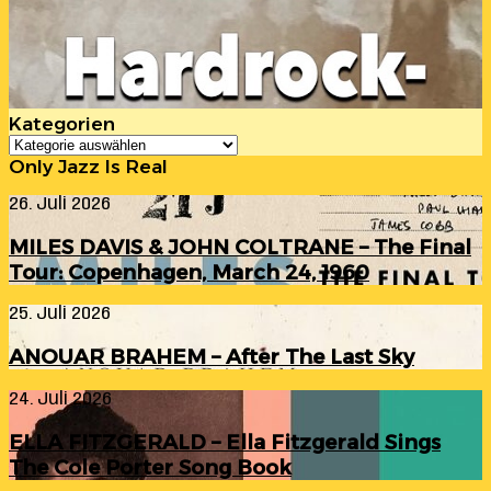
Kategorien
Kategorien
Only Jazz Is Real
MILES
26. Juli 2026
DAVIS
&
MILES DAVIS & JOHN COLTRANE – The Final
JOHN
Tour: Copenhagen, March 24, 1960
COLTRANE
–
ANOUAR
25. Juli 2026
The
BRAHEM
Final
–
Tour:
ANOUAR BRAHEM – After The Last Sky
After
Copenhagen,
The
March
ELLA
24. Juli 2026
Last
24,
FITZGERALD
Sky
1960
–
ELLA FITZGERALD – Ella Fitzgerald Sings
Ella
The Cole Porter Song Book
Fitzgerald