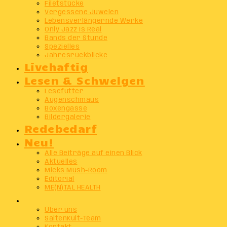
Filetstücke
Vergessene Juwelen
Lebensverlängernde Werke
Only Jazz Is Real
Bands der Stunde
Spezielles
Jahresrückblicke
Livehaftig
Lesen & Schwelgen
Lesefutter
Augenschmaus
Boxengasse
Bildergalerie
Redebedarf
Neu!
Alle Beiträge auf einen Blick
Aktuelles
Micks Mush-Room
Editorial
ME(N)TAL HEALTH
Info
Über uns
SaitenKult-Team