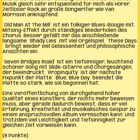
Musik gleich sehr entspannend für mich als Hörer.
Zeitloser Rock an große Songwriter wie Van
Morrison anknüpfend.
´Old Man At The Mill´ ist ein folkiger Blues-Boogie mit
Mitsing-Effekt durch ständiges Wiederholen des
Chorus. Besser gefällt mir das anschließende
langsame ´Shady Lies´ mit viel Orgelspiel. ´These Days
´ bringt wieder viel Gelassenheit und philosophische
Ansichten ein.
´Seven Bridges Road´ ist ein tiefsinniger, leuchtend
schöner Song mit Slide-Gitarre und Chorgesängen,
der beeindruckt. ´Propinquity´ ist der nächste
Fixpunkt der Platte. ´Blue, Blue Day´ beendet die
Platte so stark, wie sie begonnen hat.
Eine Veröffentlichung von durchgehend hoher
Qualität eines Künstlers, der nichts mehr beweisen
muss, aber gerade dadurch beweist, dass er viel
Erfahrung, Kreativität und musikalisches Gespür zu
einem anspruchsvollen Album vermischen kann. Und
trotzdem viel Leichtigkeit und Tiefsinnigkeit zur
gleichen Zeit vorweisen kann.
(8 Punkte)