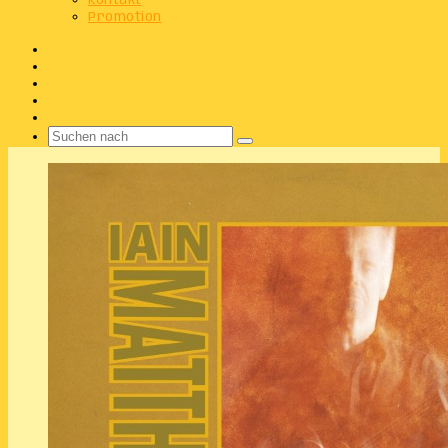
Kontakt
Promotion
Facebook
X
Instagram
Telegram
WhatsApp
Suchen
nach