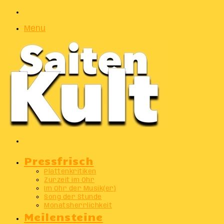
Zufälliger
Artikel
Menu
Suchen
nach
Pressfrisch
Plattenkritiken
Zurzeit im Ohr
Im Ohr der Musik(er)
Song der Stunde
Monatsherrlichkeit
Meilensteine