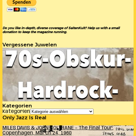
Do you like in-depth, diverse coverage of SaitenKult? Help us with a small
donation to keep the magazine running.
Vergessene Juwelen
Kategorien
Kategorien
Only Jazz Is Real
MILES DAVIS & JOHN COLTRANE – The Final Tour:
Copenhagen, March 24, 1960