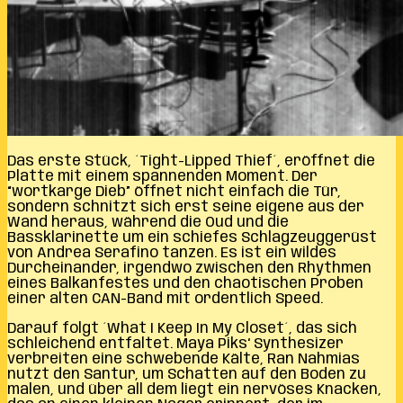
Das erste Stück, ´Tight-Lipped Thief´, eröffnet die
Platte mit einem spannenden Moment. Der
“wortkarge Dieb” öffnet nicht einfach die Tür,
sondern schnitzt sich erst seine eigene aus der
Wand heraus, während die Oud und die
Bassklarinette um ein schiefes Schlagzeuggerüst
von Andrea Serafino tanzen. Es ist ein wildes
Durcheinander, irgendwo zwischen den Rhythmen
eines Balkanfestes und den chaotischen Proben
einer alten CAN-Band mit ordentlich Speed.
Darauf folgt ´What I Keep In My Closet´, das sich
schleichend entfaltet. Maya Piks‘ Synthesizer
verbreiten eine schwebende Kälte, Ran Nahmias
nutzt den Santur, um Schatten auf den Boden zu
malen, und über all dem liegt ein nervöses Knacken,