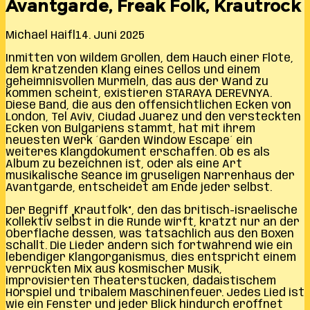
Avantgarde, Freak Folk, Krautrock
Michael Haifl
14. Juni 2025
Inmitten von wildem Grollen, dem Hauch einer Flöte,
dem kratzenden Klang eines Cellos und einem
geheimnisvollen Murmeln, das aus der Wand zu
kommen scheint, existieren STARAYA DEREVNYA.
Diese Band, die aus den offensichtlichen Ecken von
London, Tel Aviv, Ciudad Juárez und den versteckten
Ecken von Bulgariens stammt, hat mit ihrem
neuesten Werk ´Garden Window Escape´ ein
weiteres Klangdokument erschaffen. Ob es als
Album zu bezeichnen ist, oder als eine Art
musikalische Séance im gruseligen Narrenhaus der
Avantgarde, entscheidet am Ende jeder selbst.
Der Begriff „Krautfolk“, den das britisch-israelische
Kollektiv selbst in die Runde wirft, kratzt nur an der
Oberfläche dessen, was tatsächlich aus den Boxen
schallt. Die Lieder ändern sich fortwährend wie ein
lebendiger Klangorganismus, dies entspricht einem
verrückten Mix aus kosmischer Musik,
improvisierten Theaterstücken, dadaistischem
Hörspiel und tribalem Maschinenfeuer. Jedes Lied ist
wie ein Fenster und jeder Blick hindurch eröffnet