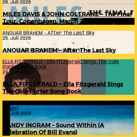
26. Juli 2026
MILES DAVIS & JOHN COLTRANE – The Final
Tour: Copenhagen, March 24, 1960
ANOUAR BRAHEM – After The Last Sky
25. Juli 2026
ANOUAR BRAHEM – After The Last Sky
ELLA FITZGERALD – Ella Fitzgerald Sings The Cole
Porter Song Book
24. Juli 2026
ELLA FITZGERALD – Ella Fitzgerald Sings
The Cole Porter Song Book
RANDY INGRAM – Sound Within (A Celebration Of Bill
Evans)
24. Juli 2026
RANDY INGRAM – Sound Within (A
Celebration Of Bill Evans)