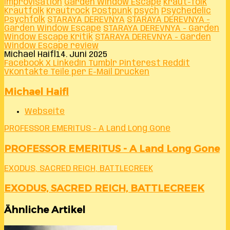
Improvisation
Garden Window Escape
Kraut-folk
Krautfolk
Krautrock
Postpunk
psych
Psychedelic
Psychfolk
STARAYA DEREVNYA
STARAYA DEREVNYA -
Garden Window Escape
STARAYA DEREVNYA - Garden
Window Escape Kritik
STARAYA DEREVNYA - Garden
Window Escape review
Michael Haifl
14. Juni 2025
Facebook
X
LinkedIn
Tumblr
Pinterest
Reddit
VKontakte
Teile per E-Mail
Drucken
Michael Haifl
Webseite
PROFESSOR EMERITUS - A Land Long Gone
PROFESSOR EMERITUS - A Land Long Gone
EXODUS, SACRED REICH, BATTLECREEK
EXODUS, SACRED REICH, BATTLECREEK
Ähnliche Artikel