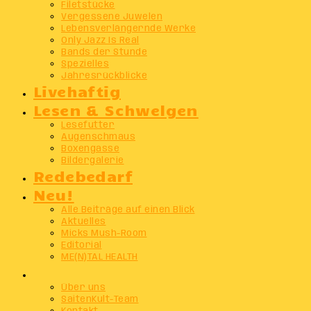
Filetstücke
Vergessene Juwelen
Lebensverlängernde Werke
Only Jazz Is Real
Bands der Stunde
Spezielles
Jahresrückblicke
Livehaftig
Lesen & Schwelgen
Lesefutter
Augenschmaus
Boxengasse
Bildergalerie
Redebedarf
Neu!
Alle Beiträge auf einen Blick
Aktuelles
Micks Mush-Room
Editorial
ME(N)TAL HEALTH
Info
Über uns
SaitenKult-Team