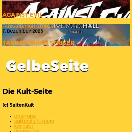
26. Juni 2026
AGAINST EVIL
TANKARD/HIGH STRIKER
7. Dezember 2025
TANKARD/HIGH STRIKER
Die Kult-Seite
(c) SaitenKult
Über uns
SaitenKult-Team
Kontakt
Promotion