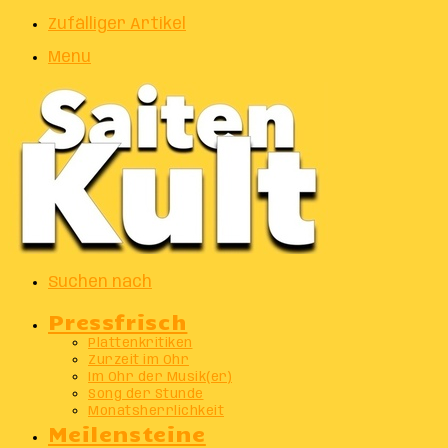
Zufälliger Artikel
Menu
Suchen nach
Pressfrisch
Plattenkritiken
Zurzeit im Ohr
Im Ohr der Musik(er)
Song der Stunde
Monatsherrlichkeit
Meilensteine