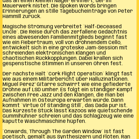
das an einen kleinen Nager erinnert, der im
Mauerwerk nistet. Die Spoken Words bringen
Erinnerungen an stille Tagebucheinträge von Peter
Hammill zurück.
Magische Strömung verbreitet ´Half-Deceased
Uncle´. Die Reise durch das zerfallene Gedächtnis
eines abwesenden Familienmitglieds beginnt fast
wie ein Fiebertraum, voll von dröhnendem Cello,
entwickelt sich in eine groteske Jam-Session mit
schreienden elektronischen Klängen und
chaotischen Rückkopplungen. Dabei krallen sich
gespenstische Stimmen in unseren Ohren fest.
Der nächste Halt ´Cork Flight Operation´ klingt fast
wie aus einem Militärbericht über Halluzinationen.
Miguel Pérez‘ Gitarre schwirrt wie eine gefiederte
Drohne auf LSD umher. Es folgt ein ständiger Kampf
zwischen Free Jazz und den Klängen, die man bei
Aufnahmen in Osteuropa erwarten würde. Dann
kommt ´Virtue Of Standing Still´, das Dada pur ist.
Das kürzeste Stück lässt Kazoos wie quietschende
Gummihühner schreien und das Schlagzeug wie eine
kaputte Waschmaschine hüpfen.
´Onwards, Through The Garden Window´ ist fast
poetisch, gemalt aus Synthesizern und Flöten. Ran