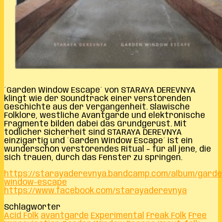
´Garden Window Escape´ von STARAYA DEREVNYA
klingt wie der Soundtrack einer verstörenden
Geschichte aus der Vergangenheit. Slawische
Folklore, westliche Avantgarde und elektronische
Fragmente bilden dabei das Grundgerüst. Mit
tödlicher Sicherheit sind STARAYA DEREVNYA
einzigartig und ´Garden Window Escape´ ist ein
wunderschön verstörendes Ritual – für all jene, die
sich trauen, durch das Fenster zu springen.
https://starayaderevnya.bandcamp.com/album/garde
window-escape
https://www.facebook.com/starayaderevnya
Schlagwörter
Acid Folk
avantgarde
Experimental
Freak Folk
Free