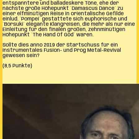
entspanntere und balladeskere Töne, ehe der
nächste große Höhepunkt ´Damascus Dance´ zu
einer elfminütigen Reise in orientalische Gefilde
einlud. ´Pompei´ gestattete sich euphorische und
´Borsuki´ elegante Klangreisen, die mehr als nur eine
Einleitung für den finalen großen, zehnminütigen
Höhepunkt ´The Hand Of God´ waren.
Sollte dies anno 2019 der Startschuss für ein
instrumentales Fusion- und Prog Metal-Revival
gewesen sein?
(8,5 Punkte)