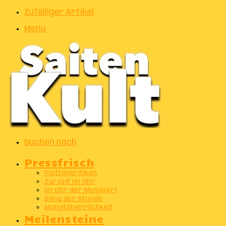
Zufälliger Artikel
Menu
Suchen nach
Pressfrisch
Plattenkritiken
Zurzeit im Ohr
Im Ohr der Musik(er)
Song der Stunde
Monatsherrlichkeit
Meilensteine