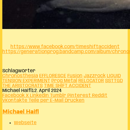
https://www.facebook.com/timeshiftaccident
https://generationprog.bandcamp.com/album/chrono
Schlagwörter
Chronosthesia
EFFLORESCE
Fusion
Jazzrock
LIQUID
TENSION EXPERIMENT
Prog Metal
RELOCATOR
SSTTGD
THE ARISTOCRATS
TIME SHIFT ACCIDENT
Michael Haifl
12. April 2024
Facebook
X
LinkedIn
Tumblr
Pinterest
Reddit
VKontakte
Teile per E-Mail
Drucken
Michael Haifl
Webseite