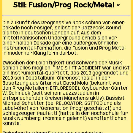
Stil: Fusion/Prog Rock/Metal ~
Die Zukunft des Progressive Rock schien vor einer
Dekade noch rosiger, selbst der Jazzrock-Sound
blühte in deutschen Landen auf. Aus dem
mittelfränkischen Underground erhob sich vor
einer halben Dekade gar eine außergewöhnliche
Instrumental-Formation, die Fusion und Prog Metal
in moderner Klangform darbot.
Zwischen der Leichtigkeit und Schwere der Musik
schien alles möglich. TIME SHIFT ACCIDENT war und ist
ein Instrumental-Quartett, das 2013 gegründet und
2019 sein Debütalbum ´Chronosthesia´ in der
Besetzung aus Gitarrist David Mola (bekannt von
den Prog Metallern EFFLORESCE), Keyboarder Günter
W. Schmuck (seit seinem Jazzstudium in
entsprechenden Kreisen Münchens aktiv), Bassist
Michael Schetter (bei RELOCATOR, SSTTGD und als
Label-Chef von “Generation Prog” geschätzt) und
Schlagzeuger Paul Ettl (hatte in der Hochschule für
Musik Nürnberg Trommeln gelernt) veröffentlichen
konnte.