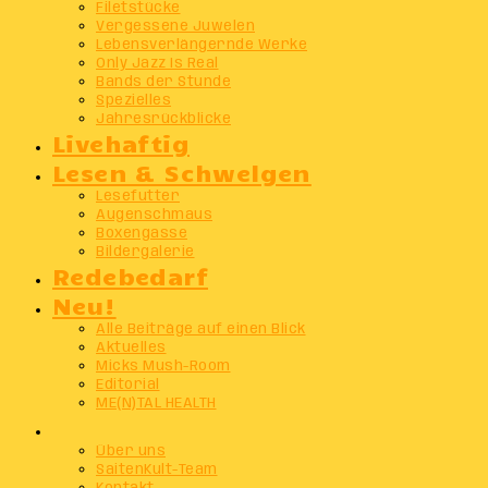
Filetstücke
Vergessene Juwelen
Lebensverlängernde Werke
Only Jazz Is Real
Bands der Stunde
Spezielles
Jahresrückblicke
Livehaftig
Lesen & Schwelgen
Lesefutter
Augenschmaus
Boxengasse
Bildergalerie
Redebedarf
Neu!
Alle Beiträge auf einen Blick
Aktuelles
Micks Mush-Room
Editorial
ME(N)TAL HEALTH
Info
Über uns
SaitenKult-Team