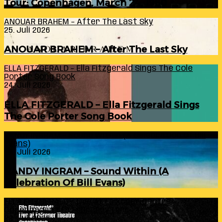
Tour: Copenhagen, March 24, 1960
ANOUAR BRAHEM – After The Last Sky
25. Juli 2026
ANOUAR BRAHEM – After The Last Sky
ELLA FITZGERALD – Ella Fitzgerald Sings The Cole
Porter Song Book
24. Juli 2026
ELLA FITZGERALD – Ella Fitzgerald Sings
The Cole Porter Song Book
RANDY INGRAM – Sound Within (A Celebration Of Bill
Evans)
24. Juli 2026
RANDY INGRAM – Sound Within (A
Celebration Of Bill Evans)
ELLA FITZGERALD – Live At Falkoner Centre
Copenhagen 6th February 1966
23. Juli 2026