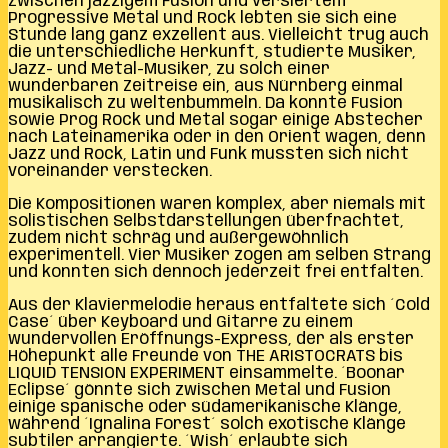
Zwischen jazzigem Fusion und versiertem
Progressive Metal und Rock lebten sie sich eine
Stunde lang ganz exzellent aus. Vielleicht trug auch
die unterschiedliche Herkunft, studierte Musiker,
Jazz- und Metal-Musiker, zu solch einer
wunderbaren Zeitreise ein, aus Nürnberg einmal
musikalisch zu weltenbummeln. Da konnte Fusion
sowie Prog Rock und Metal sogar einige Abstecher
nach Lateinamerika oder in den Orient wagen, denn
Jazz und Rock, Latin und Funk mussten sich nicht
voreinander verstecken.
Die Kompositionen waren komplex, aber niemals mit
solistischen Selbstdarstellungen überfrachtet,
zudem nicht schräg und außergewöhnlich
experimentell. Vier Musiker zogen am selben Strang
und konnten sich dennoch jederzeit frei entfalten.
Aus der Klaviermelodie heraus entfaltete sich ´Cold
Case´ über Keyboard und Gitarre zu einem
wundervollen Eröffnungs-Express, der als erster
Höhepunkt alle Freunde von THE ARISTOCRATS bis
LIQUID TENSION EXPERIMENT einsammelte. ´Boonar
Eclipse´ gönnte sich zwischen Metal und Fusion
einige spanische oder südamerikanische Klänge,
während ´Ignalina Forest´ solch exotische Klänge
subtiler arrangierte. ´Wish´ erlaubte sich