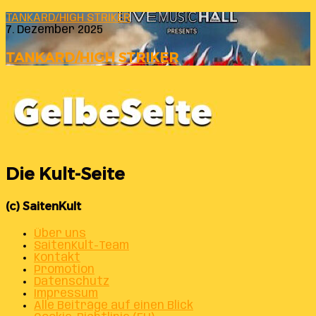
TANKARD/HIGH STRIKER
7. Dezember 2025
TANKARD/HIGH STRIKER
Die Kult-Seite
(c) SaitenKult
Über uns
SaitenKult-Team
Kontakt
Promotion
Datenschutz
Impressum
Alle Beiträge auf einen Blick