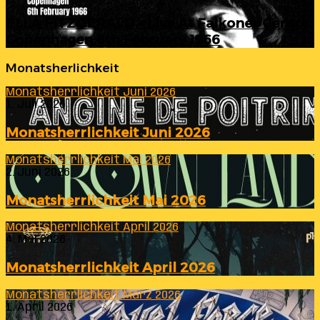
ELLA FITZGERALD – Live At Falkoner Centre
Copenhagen 6th February 1966
Monatsherlichkeit
Monatsherrlichkeit Juni 2026
1. Juli 2026
Monatsherrlichkeit Juni 2026
Monatsherrlichkeit Mai 2026
2. Juni 2026
Monatsherrlichkeit Mai 2026
Monatsherrlichkeit April 2026
4. Mai 2026
Monatsherrlichkeit April 2026
Monatsherrlichkeit März 2026
1. April 2026