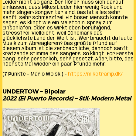
Leider nicht so ganz. Der Hörer muss sich darauf
einlassen, dass Mikes Lieder hier wenig Rock und
mehr Singer/Songwriter sind. Das ist alles sehr
sanft, sehr schmerzfrei. Ein böser Mensch könnte
sagen, es klingt wie ein Melatonin-Spray zum
Einschlafen. Oder es wirkt eben beruhigend,
stressfrei. Vielleicht, weil Dänemark das
glücklichste Land der Welt ist. Wer braucht da laute
Musik zum Abreagieren? Das größte Pfund auf
diesem Album ist die zerbrechliche, dennoch sanft
kratzende Stimme des Sängers. So klingt ´For Første
Gang´ sehr persönlich, sehr gesetzt. Aber, bitte, das
nächste Mal wieder ein paar Pfunde mehr.
(7 Punkte – Mario Wolski) –
https://miketramp.dk/
UNDERTOW – Bipolar
2022 (El Puerto Records) – Stil: Modern Metal