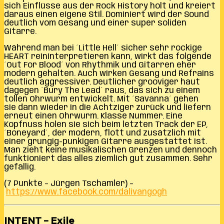
sich Einflüsse aus der Rock History holt und kreiert
daraus einen eigene Stil. Dominiert wird der Sound
deutlich vom Gesang und einer super soliden
Gitarre.
Während man bei ´Little Hell´ sicher sehr rockige
HEART reininterpretieren kann, wirkt das folgende
´Out For Blood´ von Rhythmik und Gitarren eher
modern gehalten. Auch wirken Gesang und Refrains
deutlich aggressiver. Deutlicher grooviger haut
dagegen ´Bury The Lead´ raus, das sich zu einem
tollen Ohrwurm entwickelt. Mit ´Savanna´ gehen
sie dann wieder in die Achtziger zurück und liefern
erneut einen Ohrwurm. Klasse Nummer. Eine
Kopfnuss holen sie sich beim letzten Track der EP,
´Boneyard´, der modern, flott und zusätzlich mit
einer grungig-punkigen Gitarre ausgestattet ist.
Man zieht keine musikalischen Grenzen und dennoch
funktioniert das alles ziemlich gut zusammen. Sehr
gefällig.
(7 Punkte – Jürgen Tschamler) –
https://www.facebook.com/dalivangogh
INTENT – Exile