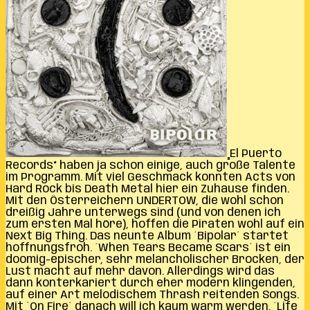
„El Puerto
Records“ haben ja schon einige, auch große Talente
im Programm. Mit viel Geschmack konnten Acts von
Hard Rock bis Death Metal hier ein Zuhause finden.
Mit den Österreichern UNDERTOW, die wohl schon
dreißig Jahre unterwegs sind (und von denen ich
zum ersten Mal höre), hoffen die Piraten wohl auf ein
Next Big Thing. Das neunte Album ´Bipolar´ startet
hoffnungsfroh. ´When Tears Became Scars´ ist ein
doomig-epischer, sehr melancholischer Brocken, der
Lust macht auf mehr davon. Allerdings wird das
dann konterkariert durch eher modern klingenden,
auf einer Art melodischem Thrash reitenden Songs.
Mit ´On Fire´ danach will ich kaum warm werden. ´Life