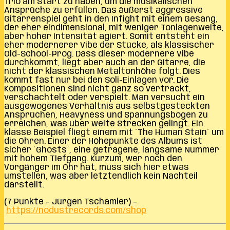
Trio am Start zu haben, um die musikalischen
Ansprüche zu erfüllen. Das äußerst aggressive
Gitarrenspiel geht in den Infight mit einem Gesang,
der eher eindimensional, mit weniger Tonlagenweite,
aber hoher Intensität agiert. Somit entsteht ein
eher modernerer Vibe der Stücke, als klassischer
Old-School-Prog. Dass dieser modernere Vibe
durchkommt, liegt aber auch an der Gitarre, die
nicht der klassischen Metaltonhöhe folgt. Dies
kommt fast nur bei den Soli-Einlagen vor. Die
Kompositionen sind nicht ganz so vertrackt,
verschachtelt oder verspielt. Man versucht ein
ausgewogenes Verhältnis aus selbstgesteckten
Ansprüchen, Heavyness und Spannungsbogen zu
erreichen, was über weite Strecken gelingt. Ein
klasse Beispiel fliegt einem mit ´The Human Stain´ um
die Ohren. Einer der Höhepunkte des Albums ist
sicher ´Ghosts´, eine getragene, langsame Nummer
mit hohem Tiefgang. Kurzum, wer noch den
Vorgänger im Ohr hat, muss sich hier etwas
umstellen, was aber letztendlich kein Nachteil
darstellt.
(7 Punkte – Jürgen Tschamler) –
https://nodustrecords.com/shop