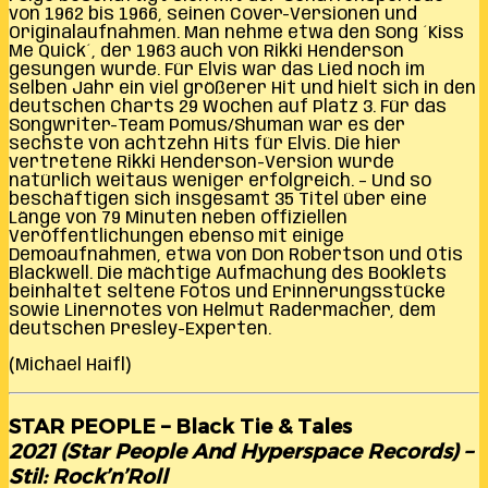
von 1962 bis 1966, seinen Cover-Versionen und
Originalaufnahmen. Man nehme etwa den Song ´Kiss
Me Quick´, der 1963 auch von Rikki Henderson
gesungen wurde. Für Elvis war das Lied noch im
selben Jahr ein viel größerer Hit und hielt sich in den
deutschen Charts 29 Wochen auf Platz 3. Für das
Songwriter-Team Pomus/Shuman war es der
sechste von achtzehn Hits für Elvis. Die hier
vertretene Rikki Henderson-Version wurde
natürlich weitaus weniger erfolgreich. – Und so
beschäftigen sich insgesamt 35 Titel über eine
Länge von 79 Minuten neben offiziellen
Veröffentlichungen ebenso mit einige
Demoaufnahmen, etwa von Don Robertson und Otis
Blackwell. Die mächtige Aufmachung des Booklets
beinhaltet seltene Fotos und Erinnerungsstücke
sowie Linernotes von Helmut Radermacher, dem
deutschen Presley-Experten.
(Michael Haifl)
STAR PEOPLE – Black Tie & Tales
2021 (Star People And Hyperspace Records) –
Stil: Rock’n’Roll