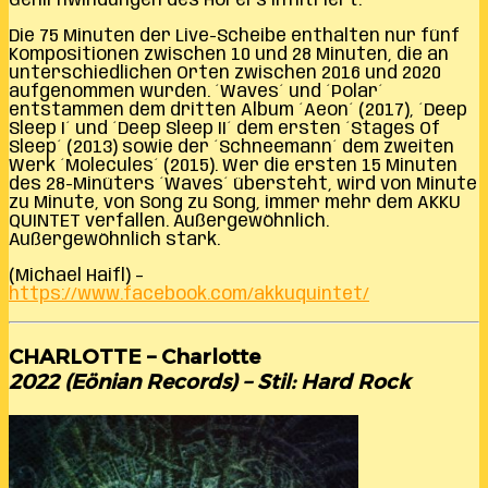
Gehirnwindungen des Hörers infiltriert.
Die 75 Minuten der Live-Scheibe enthalten nur fünf
Kompositionen zwischen 10 und 28 Minuten, die an
unterschiedlichen Orten zwischen 2016 und 2020
aufgenommen wurden. ´Waves´ und ´Polar´
entstammen dem dritten Album ´Aeon´ (2017), ´Deep
Sleep I´ und ´Deep Sleep II´ dem ersten ´Stages Of
Sleep´ (2013) sowie der ´Schneemann´ dem zweiten
Werk ´Molecules´ (2015). Wer die ersten 15 Minuten
des 28-Minüters ´Waves´ übersteht, wird von Minute
zu Minute, von Song zu Song, immer mehr dem AKKU
QUINTET verfallen. Außergewöhnlich.
Außergewöhnlich stark.
(Michael Haifl) –
https://www.facebook.com/akkuquintet/
CHARLOTTE – Charlotte
2022 (Eönian Records) – Stil: Hard Rock