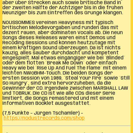
aber über Strecken auch sowie britische Band in
der zweiten Hälfte der Achtziger bis in die frühen
Neunziger bis zum Eintreffen des Grunge klangen.
NOUSSOMMES vereinen Heavyness mit typisch
britischen Melodievorgaben und runden das mit
dezent rauen, aber dominaten Vocals ab. Die neun
Songs dieses Releases waren einst Demos und
Recoding Sessions und können heutzutage mit
einem kräftigen Sound überzeugen. Da ist nichts
kauzig, alles sauber durchdacht und kompetent
eingespielt. Mal etwas eingängiger wie bei ´Blinded´
oder dem flotten ´Break Me Down´ oder einfach
Heavy wie bei ´Rise Up And Fuel The Flame´ mit einem
leichten NWoBHM-Touch. Die beiden Songs der
ersten Session von 1989, ´Steal Your Fire´ sowie ´Still
So Hungry´, sind extra hervorzuheben, da die
Gewinner der CD. Irgendwie zwischen MARSHALL LAW
und TOBRUK. Die CD ist wie alle CDs dieser Serie
limitiert, die Songs remastered und mit einem
informativen Booklet ausgestattet.
(7,5 Punkte – Jürgen Tschamler) –
https://nodustrecords.com/shop