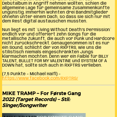
Debütalbum in Angriff nehmen wollten, schien die
allgemeine Lage für gemeinsame Zusammenkünfte
ungünstig. Immerhin wohnten drei Bandmitglieder
ohnehin unter einem Dach, so dass sie sich nur mit
dem Rest digital austauschen mussten.
Nun liegt es mit ´Living Without Death’s Permission´
endlich vor und offeriert zehn Songs für die
metallische Zukunft, die auch vor Punk und Hardcore
nicht zurückschreckt. Genaugenommen ist es nur
ein Sound, schlicht der von RXPTRS, wie uns die
stilistisch niemals eingeschränkten Jungs
klarmachen möchten. Denn wer ein Faible für BILLY
TALENT, BULLET FOR MY VALENTINE und SYSTEM OF A
DOWN hat, sollte sich auch in RXPTRS verlieben.
(7,5 Punkte – Michael Haifl) –
https://www.facebook.com/RXPTRS/
MIKE TRAMP – For Første Gang
2022 (Target Records) – Stil:
Singer/Songwriter