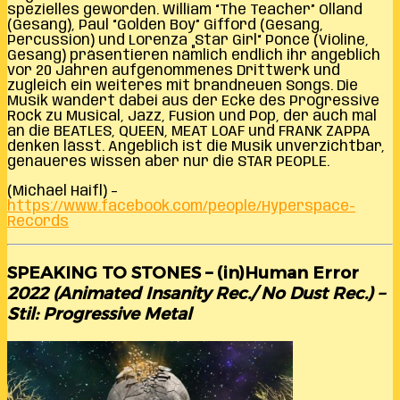
spezielles geworden. William “The Teacher” Olland
(Gesang), Paul “Golden Boy” Gifford (Gesang,
Percussion) und Lorenza „Star Girl“ Ponce (Violine,
Gesang) präsentieren nämlich endlich ihr angeblich
vor 20 Jahren aufgenommenes Drittwerk und
zugleich ein weiteres mit brandneuen Songs. Die
Musik wandert dabei aus der Ecke des Progressive
Rock zu Musical, Jazz, Fusion und Pop, der auch mal
an die BEATLES, QUEEN, MEAT LOAF und FRANK ZAPPA
denken lässt. Angeblich ist die Musik unverzichtbar,
genaueres wissen aber nur die STAR PEOPLE.
(Michael Haifl) –
https://www.facebook.com/people/Hyperspace-
Records
SPEAKING TO STONES – (in)Human Error
2022 (Animated Insanity Rec./ No Dust Rec.) –
Stil: Progressive Metal