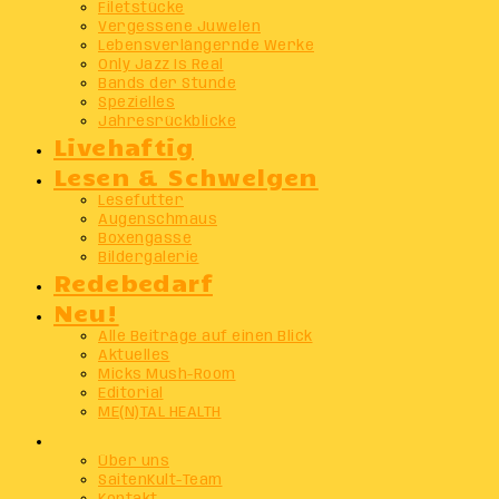
Filetstücke
Vergessene Juwelen
Lebensverlängernde Werke
Only Jazz Is Real
Bands der Stunde
Spezielles
Jahresrückblicke
Livehaftig
Lesen & Schwelgen
Lesefutter
Augenschmaus
Boxengasse
Bildergalerie
Redebedarf
Neu!
Alle Beiträge auf einen Blick
Aktuelles
Micks Mush-Room
Editorial
ME(N)TAL HEALTH
Info
Über uns
SaitenKult-Team