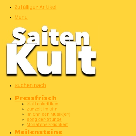
Zufälliger Artikel
Menu
Suchen nach
Pressfrisch
Plattenkritiken
Zurzeit im Ohr
Im Ohr der Musik(er)
Song der Stunde
Monatsherrlichkeit
Meilensteine