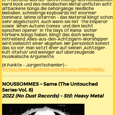
erfrischend. Aus der Schnittmenge des melodischen
Hard Rock und des melodischen Metal umfluten acht
altbackene Songs die Gehörgänge. Niedliche
Melodien, schmierige Keyboards mit enormer
Dominanz, lahme Gitarren – das Material klingt schon
sehr abgelutscht. Auch wenn sie mit ´The Emperor´
sowie ´When Autumn Comes´ und dem leicht
epischen Opener ´In The Days Of Rama´ sicher
hörbare Songs haben, klingt das doch wenig
mitreißend. Alles-aus-den-Achtzigern-Worshipper
wird vielleicht einer abgehen. Mir persönlich kommt
das so vor, man setzt eher auf seinen „Achtziger-
Kult-Status“ und weniger auf überzeugende
musikalische Argumente.
(6 Punkte – JürgenTschamler) –
https://www.facebook.com/groups/35905148665/
NOUSSOMMES – Same (The Untouched
Series-Vol. 8)
2022 (No Dust Records) – Stil: Heavy Metal