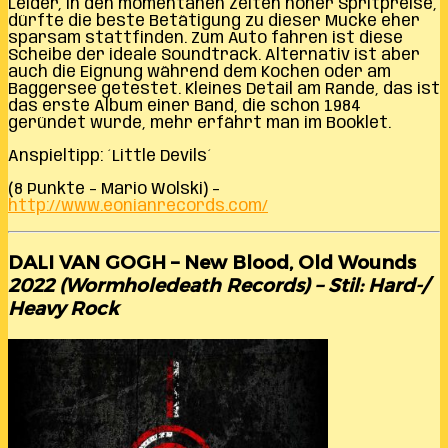
Leider, in den momentanen Zeiten hoher Spritpreise,
dürfte die beste Betätigung zu dieser Mucke eher
sparsam stattfinden. Zum Auto fahren ist diese
Scheibe der ideale Soundtrack. Alternativ ist aber
auch die Eignung während dem Kochen oder am
Baggersee getestet. Kleines Detail am Rande, das ist
das erste Album einer Band, die schon 1984
geründet wurde, mehr erfährt man im Booklet.
Anspieltipp: ´Little Devils´
(8 Punkte – Mario Wolski) –
http://www.eonianrecords.com/
DALI VAN GOGH – New Blood, Old Wounds
2022 (Wormholedeath Records) – Stil: Hard-/
Heavy Rock