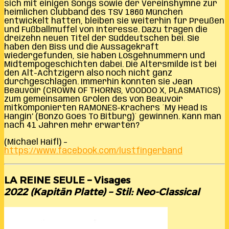
sich mit einigen Songs sowie der Vereinshymne zur
heimlichen Clubband des TSV 1860 München
entwickelt hatten, bleiben sie weiterhin für Preußen
und Fußballmuffel von Interesse. Dazu tragen die
dreizehn neuen Titel der Süddeutschen bei. Sie
haben den Biss und die Aussagekraft
wiedergefunden, sie haben Losgehnummern und
Midtempogeschichten dabei. Die Altersmilde ist bei
den Alt-Achtzigern also noch nicht ganz
durchgeschlagen. Immerhin konnten sie Jean
Beauvoir (CROWN OF THORNS, VOODOO X, PLASMATICS)
zum gemeinsamen Grölen des von Beauvoir
mitkomponierten RAMONES-Krachers ´My Head Is
Hangin’ (Bonzo Goes To Bitburg)´ gewinnen. Kann man
nach 41 Jahren mehr erwarten?
(Michael Haifl) –
https://www.facebook.com/lustfingerband
LA REINE SEULE – Visages
2022 (Kapitän Platte) – Stil: Neo-Classical