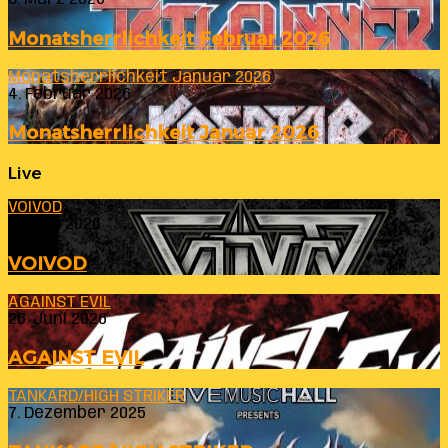
Monatsherrlichkeit Februar 2026
Monatsherrlichkeit Januar 2026
4. Februar 2026
Monatsherrlichkeit Januar 2026
Live
VOIVOD
23. Juli 2026
VOIVOD
AGAINST EVIL
26. Juni 2026
AGAINST EVIL
TANKARD/HIGH STRIKER
7. Dezember 2025