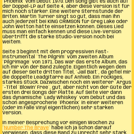
´Phoenix´ vom Debüt 1970. Den Song gibt es auch auf
der Doppel-LP auf Seite 4, aber diese Version ist für
mich noch stärker. Eine weitere Sternstunde der
Briten. Martin Turner singt so gut, dass man ihn
auch jederzeit bei KING CRIMSON für Greg Lake oder
John Wetton hätte einsetzen können. Dieses Lied
muss man einfach kennen und diese Live-Version
übertrifft die starke Studio-Version noch bei
weitem.
Seite 3 beginnt mit dem progressiven Fast-
Instrumental ´The Pilgrim´ vom zweiten Album
´Pilgrimage´ von 1971. Das war das erste Album, das
ich mir von der Band zulegte. Eigentlich wegen dem
auf dieser Seite dritten Titel, ´Jail Bait´, da gefiel mir
die doppelte Leadgitarre auf Anhieb. Ein rockiges,
starkes Stück. Dazwischen noch ein weiterer ´Argus
´-Titel ´Blowin‘ Free´, gut, aber nicht von der Güte der
ersten drei Songs der Platte. Auf Seite vier dann
das dynamische ´Lady Whiskey´ vom Debüt und das
schon angesprochene ´Phoenix´ in einer weiteren
(oder im Falle Vinyl eigentlichen) sehr starken
Version.
In meiner Besprechung vor einigen Wochen zu
´
Number The Brave
´ habe ich ja schon darauf
verwiesen, dass diese Band zu Unrecht sehr stark