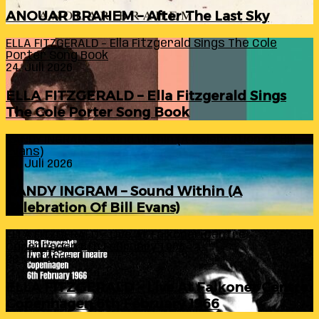
ANOUAR BRAHEM – After The Last Sky
ELLA FITZGERALD – Ella Fitzgerald Sings The Cole
Porter Song Book
24. Juli 2026
ELLA FITZGERALD – Ella Fitzgerald Sings
The Cole Porter Song Book
RANDY INGRAM – Sound Within (A Celebration Of Bill
Evans)
24. Juli 2026
RANDY INGRAM – Sound Within (A
Celebration Of Bill Evans)
ELLA FITZGERALD – Live At Falkoner Centre
Copenhagen 6th February 1966
23. Juli 2026
ELLA FITZGERALD – Live At Falkoner Centre
Copenhagen 6th February 1966