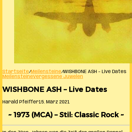
Startseite
/
Meilensteine
/
WISHBONE ASH – Live Dates
Meilensteine
Vergessene Juwelen
WISHBONE ASH – Live Dates
Harald Pfeiffer
15. März 2021
~ 1973 (MCA) – Stil: Classic Rock ~