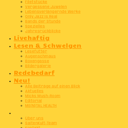
Filetstücke
Vergessene Juwelen
Lebensverlängernde Werke
Only Jazz Is Real
Bands der Stunde
Spezielles
Jahresrückblicke
Livehaftig
Lesen & Schwelgen
Lesefutter
Augenschmaus
Boxengasse
Bildergalerie
Redebedarf
Neu!
Alle Beiträge auf einen Blick
Aktuelles
Micks Mush-Room
Editorial
ME(N)TAL HEALTH
Info
Über uns
SaitenKult-Team