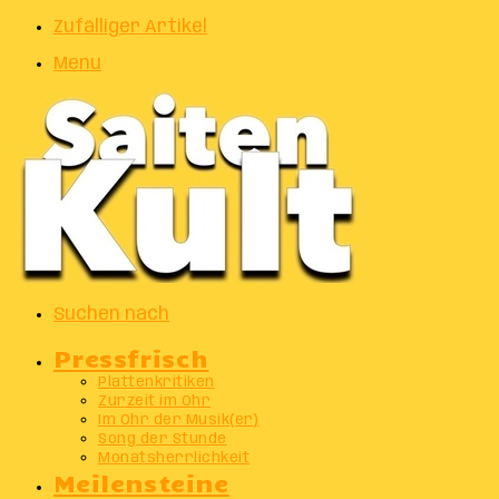
Zufälliger Artikel
Menu
Suchen nach
Pressfrisch
Plattenkritiken
Zurzeit im Ohr
Im Ohr der Musik(er)
Song der Stunde
Monatsherrlichkeit
Meilensteine