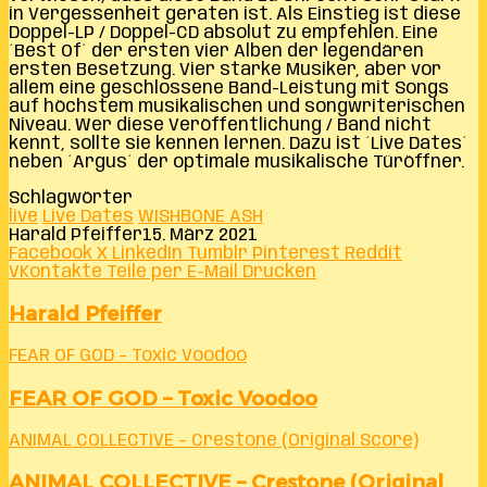
in Vergessenheit geraten ist. Als Einstieg ist diese
Doppel-LP / Doppel-CD absolut zu empfehlen. Eine
´Best Of´ der ersten vier Alben der legendären
ersten Besetzung. Vier starke Musiker, aber vor
allem eine geschlossene Band-Leistung mit Songs
auf höchstem musikalischen und songwriterischen
Niveau. Wer diese Veröffentlichung / Band nicht
kennt, sollte sie kennen lernen. Dazu ist ´Live Dates´
neben ´Argus´ der optimale musikalische Türöffner.
Schlagwörter
live
Live Dates
WISHBONE ASH
Harald Pfeiffer
15. März 2021
Facebook
X
LinkedIn
Tumblr
Pinterest
Reddit
VKontakte
Teile per E-Mail
Drucken
Harald Pfeiffer
FEAR OF GOD – Toxic Voodoo
FEAR OF GOD – Toxic Voodoo
ANIMAL COLLECTIVE – Crestone (Original Score)
ANIMAL COLLECTIVE – Crestone (Original