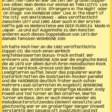
In den 70er-Jahren war die Zeit der großen Doppel-
Live-Alben. Man denke nur einmal an THIN LIZZYs ´Live
And Dangerous´, UFOs ´Strangers In The Night´ oder
´On Stage´ von RAINBOW oder ´Live…In The Heart Of
The City´ von WHITESNAKE – alles veröffentlicht
zwischen 1977 und 1980. Aber auch in der ersten
Hälfte gab es Meilensteine wie DEEP PURPLEs ´Made In
Japan´. Ja und auf Augenhöhe zu den meisten
anderen auch dieses Doppelalbum von 1973 der
damals famosen WISHBONE ASH.
Ich halte mich hier an die 1992 veröffentlichte
Doppel-CD, die noch einen wirklich
empfehlenswerten Bonus-Track enthält. Wir
erinnern uns, WISHBONE ASH war die englische Band,
die ab 1970 vor allem durch ihren melodischen Rock
bis zur Hard Rock-Grenze und den beiden
Leadgitarren auffiel, bevor das populärer wurde
(natürlich hatten die Südstaaten-Rocker parallel
und die YARDBIRDS deutlich früher auch schon
mehrere Lead-Gitarristen im Angebot). WISHBONE
ASH, das waren 1973 vier großartige Musiker. Andy
Powell und Ted Turner an den Gitarren, Martin
Turner am Bass, den er auch immer wieder als
melodieunterstützendes Element einsetzte und
gleichzeitig war er ein großartiger Sänger (Powell
verstärkte den Gesang oft zusätzlich) und mit