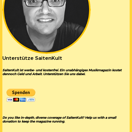
Unterstütze SaitenKult
SaitenKult ist werbe- und kostenfrei. Ein unabhängiges Musikmagazin kostet
dennoch Geld und Arbeit. Unterstützen Sie uns dabei.
Do you like in-depth, diverse coverage of SaitenKult? Help us with a small
donation to keep the magazine running.