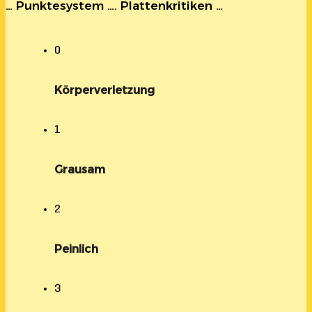
… Punktesystem …. Plattenkritiken …
0
Körperverletzung
1
Grausam
2
Peinlich
3