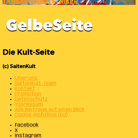
TANKARD/HIGH STRIKER
Die Kult-Seite
(c) SaitenKult
Über uns
SaitenKult-Team
Kontakt
Promotion
Datenschutz
Impressum
Alle Beiträge auf einen Blick
Cookie-Richtlinie (EU)
Facebook
X
Instagram