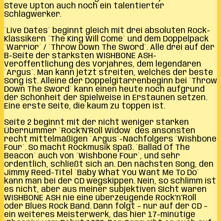
Steve Upton auch noch ein talentierter
Schlagwerker.
´Live Dates´ beginnt gleich mit drei absoluten Rock-
Klassikern ´The King Will Come´ und dem Doppelpack
´Warrior´ / ´Throw Down The Sword´. Alle drei auf der
B-Seite der stärksten WISHBONE ASH-
Veröffentlichung des Vorjahres, dem legendären
´Argus´. Man kann jetzt streiten, welches der beste
Song ist. Alleine der Doppelgitarrenbeginn bei ´Throw
Down The Sword´ kann einen heute noch aufgrund
der Schönheit der Spielweise in Erstaunen setzen.
Eine erste Seite, die kaum zu toppen ist.
Seite 2 beginnt mit der nicht weniger starken
Übernummer ´Rock’N’Roll Widow´ des ansonsten
recht mittelmäßigen ´Argus´-Nachfolgers ´Wishbone
Four´. So macht Rockmusik Spaß. ´Ballad Of The
Beacon´ auch von ´Wishbone Four´, und sehr
ordentlich, schließt sich an. Den nächsten Song, den
Jimmy Reed-Titel ´Baby What You Want Me To Do´
kann man bei der CD wegskippen. Nein, so schlimm ist
es nicht, aber aus meiner subjektiven Sicht waren
WISHBONE ASH nie eine überzeugende Rock’n’Roll
oder Blues Rock Band. Dann folgt – nur auf der CD –
ein weiteres Meisterwerk, das hier 17-minütige