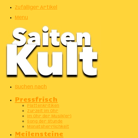
Zufälliger Artikel
Menu
Suchen nach
Pressfrisch
Plattenkritiken
Zurzeit im Ohr
Im Ohr der Musik(er)
Song der Stunde
Monatsherrlichkeit
Meilensteine