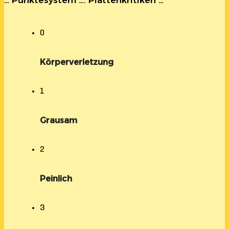
… Punktesystem …. Plattenkritiken …
0
Körperverletzung
1
Grausam
2
Peinlich
3