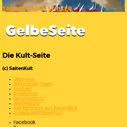
TANKARD/HIGH STRIKER
Die Kult-Seite
(c) SaitenKult
Über uns
SaitenKult-Team
Kontakt
Promotion
Datenschutz
Impressum
Alle Beiträge auf einen Blick
Cookie-Richtlinie (EU)
Facebook