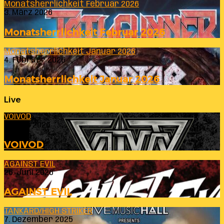
Monatsherrlichkeit Februar 2026
3. März 2026
Monatsherrlichkeit Februar 2026
Monatsherrlichkeit Januar 2026
4. Februar 2026
Monatsherrlichkeit Januar 2026
Live
VOIVOD
23. Juli 2026
VOIVOD
AGAINST EVIL
26. Juni 2026
AGAINST EVIL
TANKARD/HIGH STRIKER
7. Dezember 2025