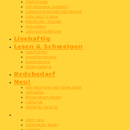
Filetstücke
Vergessene Juwelen
Lebensverlängernde Werke
Only Jazz Is Real
Bands der Stunde
Spezielles
Jahresrückblicke
Livehaftig
Lesen & Schwelgen
Lesefutter
Augenschmaus
Boxengasse
Bildergalerie
Redebedarf
Neu!
Alle Beiträge auf einen Blick
Aktuelles
Micks Mush-Room
Editorial
ME(N)TAL HEALTH
Info
Über uns
SaitenKult-Team