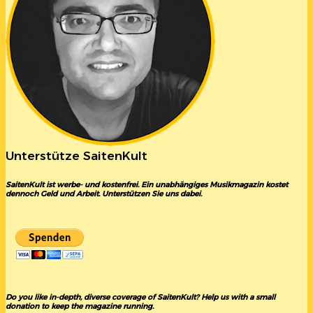
Unterstütze SaitenKult
SaitenKult ist werbe- und kostenfrei. Ein unabhängiges Musikmagazin kostet
dennoch Geld und Arbeit. Unterstützen Sie uns dabei.
Do you like in-depth, diverse coverage of SaitenKult? Help us with a small
donation to keep the magazine running.