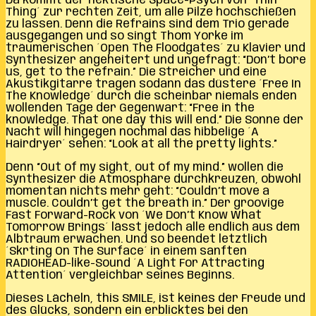
Da kommt der hektische Space-Psych von ´Thin
Thing´ zur rechten Zeit, um alle Pilze hochschießen
zu lassen. Denn die Refrains sind dem Trio gerade
ausgegangen und so singt Thom Yorke im
träumerischen ´Open The Floodgates´ zu Klavier und
Synthesizer angeheitert und ungefragt: “Don’t bore
us, get to the refrain.” Die Streicher und eine
Akustikgitarre tragen sodann das düstere ´Free In
The Knowledge´ durch die scheinbar niemals enden
wollenden Tage der Gegenwart: “Free in the
knowledge. That one day this will end.” Die Sonne der
Nacht will hingegen nochmal das hibbelige ´A
Hairdryer´ sehen: “Look at all the pretty lights.”
Denn “Out of my sight, out of my mind.” wollen die
Synthesizer die Atmosphäre durchkreuzen, obwohl
momentan nichts mehr geht: “Couldn’t move a
muscle. Couldn’t get the breath in.” Der groovige
Fast Forward-Rock von ´We Don’t Know What
Tomorrow Brings´ lässt jedoch alle endlich aus dem
Albtraum erwachen. Und so beendet letztlich
´Skrting On The Surface´ in einem sanften
RADIOHEAD-like-Sound ´A Light For Attracting
Attention´ vergleichbar seines Beginns.
Dieses Lächeln, this SMILE, ist keines der Freude und
des Glücks, sondern ein erblicktes bei den