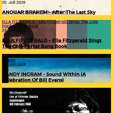
25. Juli 2026
ANOUAR BRAHEM – After The Last Sky
ELLA FITZGERALD – Ella Fitzgerald Sings The Cole
Porter Song Book
24. Juli 2026
ELLA FITZGERALD – Ella Fitzgerald Sings
The Cole Porter Song Book
RANDY INGRAM – Sound Within (A Celebration Of Bill
Evans)
24. Juli 2026
RANDY INGRAM – Sound Within (A
Celebration Of Bill Evans)
ELLA FITZGERALD – Live At Falkoner Centre
Copenhagen 6th February 1966
23. Juli 2026
ELLA FITZGERALD – Live At Falkoner Centre