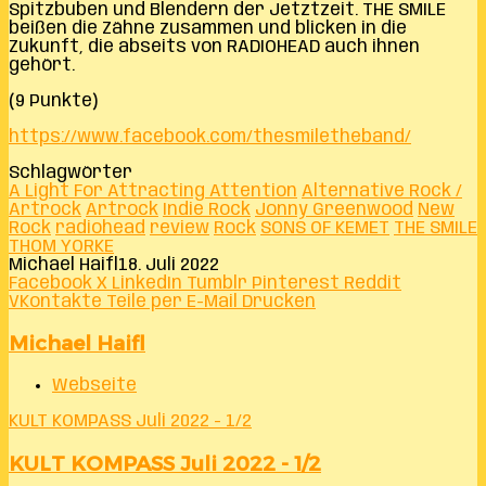
Spitzbuben und Blendern der Jetztzeit. THE SMILE
beißen die Zähne zusammen und blicken in die
Zukunft, die abseits von RADIOHEAD auch ihnen
gehört.
(9 Punkte)
https://www.facebook.com/thesmiletheband/
Schlagwörter
A Light For Attracting Attention
Alternative Rock /
Artrock
Artrock
Indie Rock
Jonny Greenwood
New
Rock
radiohead
review
Rock
SONS OF KEMET
THE SMILE
THOM YORKE
Michael Haifl
18. Juli 2022
Facebook
X
LinkedIn
Tumblr
Pinterest
Reddit
VKontakte
Teile per E-Mail
Drucken
Michael Haifl
Webseite
KULT KOMPASS Juli 2022 - 1/2
KULT KOMPASS Juli 2022 - 1/2