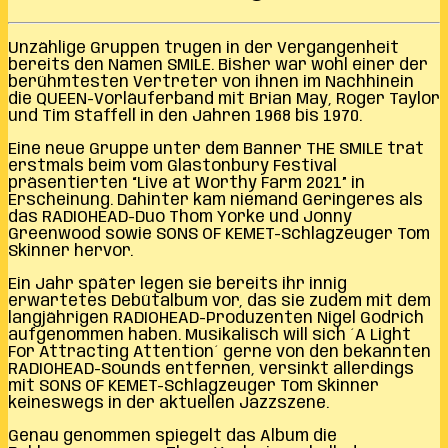
Unzählige Gruppen trugen in der Vergangenheit
bereits den Namen SMILE. Bisher war wohl einer der
berühmtesten Vertreter von ihnen im Nachhinein
die QUEEN-Vorläuferband mit Brian May, Roger Taylor
und Tim Staffell in den Jahren 1968 bis 1970.
Eine neue Gruppe unter dem Banner THE SMILE trat
erstmals beim vom Glastonbury Festival
präsentierten “Live at Worthy Farm 2021” in
Erscheinung. Dahinter kam niemand Geringeres als
das RADIOHEAD-Duo Thom Yorke und Jonny
Greenwood sowie SONS OF KEMET-Schlagzeuger Tom
Skinner hervor.
Ein Jahr später legen sie bereits ihr innig
erwartetes Debütalbum vor, das sie zudem mit dem
langjährigen RADIOHEAD-Produzenten Nigel Godrich
aufgenommen haben. Musikalisch will sich ´A Light
For Attracting Attention´ gerne von den bekannten
RADIOHEAD-Sounds entfernen, versinkt allerdings
mit SONS OF KEMET-Schlagzeuger Tom Skinner
keineswegs in der aktuellen Jazzszene.
Genau genommen spiegelt das Album die