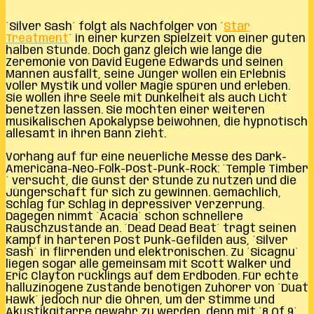
´Silver Sash´ folgt als Nachfolger von ´
Star
Treatment
´ in einer kurzen Spielzeit von einer guten
halben Stunde. Doch ganz gleich wie lange die
Zeremonie von David Eugene Edwards und seinen
Mannen ausfällt, seine Jünger wollen ein Erlebnis
voller Mystik und voller Magie spüren und erleben.
Sie wollen ihre Seele mit Dunkelheit als auch Licht
benetzen lassen. Sie möchten einer weiteren
musikalischen Apokalypse beiwohnen, die hypnotisch
allesamt in ihren Bann zieht.
Vorhang auf für eine neuerliche Messe des Dark-
Americana-Neo-Folk-Post-Punk-Rock: ´Temple Timber
´ versucht, die Gunst der Stunde zu nutzen und die
Jüngerschaft für sich zu gewinnen. Gemächlich,
Schlag für Schlag in depressiver Verzerrung.
Dagegen nimmt ´Acacia´ schon schnellere
Rauschzustände an. ´Dead Dead Beat´ trägt seinen
Kampf in härteren Post Punk-Gefilden aus, ´Silver
Sash´ in flirrenden und elektronischen. Zu ´Sicagnu´
liegen sogar alle gemeinsam mit Scott Walker und
Eric Clayton rücklings auf dem Erdboden. Für echte
halluzinogene Zustände benötigen Zuhörer von ´Duat
Hawk´ jedoch nur die Ohren, um der Stimme und
Akustikgitarre gewahr zu werden, denn mit ´8 Of 9´