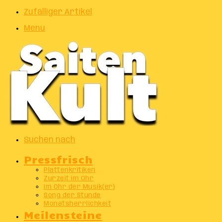
Zufälliger Artikel
Menu
Suchen nach
Pressfrisch
Plattenkritiken
Zurzeit im Ohr
Im Ohr der Musik(er)
Song der Stunde
Monatsherrlichkeit
Meilensteine