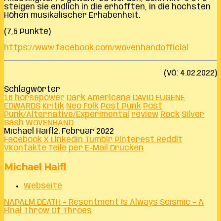
steigen sie endlich in die erhofften, in die höchsten
Höhen musikalischer Erhabenheit.
(7,5 Punkte)
https://www.facebook.com/wovenhandofficial
(VÖ: 4.02.2022)
Schlagwörter
16 horsepower
Dark Americana
DAVID EUGENE
EDWARDS
Kritik
Neo Folk
Post Punk
Post
Punk/Alternative/Experimental
review
Rock
Silver
Sash
WOVENHAND
Michael Haifl
2. Februar 2022
Facebook
X
LinkedIn
Tumblr
Pinterest
Reddit
VKontakte
Teile per E-Mail
Drucken
Michael Haifl
Webseite
NAPALM DEATH – Resentment Is Always Seismic – A
Final Throw Of Throes