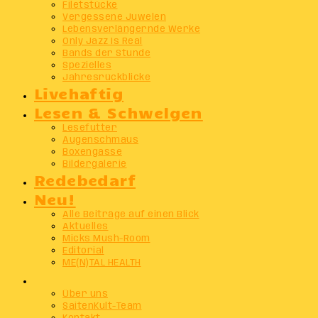
Filetstücke
Vergessene Juwelen
Lebensverlängernde Werke
Only Jazz Is Real
Bands der Stunde
Spezielles
Jahresrückblicke
Livehaftig
Lesen & Schwelgen
Lesefutter
Augenschmaus
Boxengasse
Bildergalerie
Redebedarf
Neu!
Alle Beiträge auf einen Blick
Aktuelles
Micks Mush-Room
Editorial
ME(N)TAL HEALTH
Info
Über uns
SaitenKult-Team