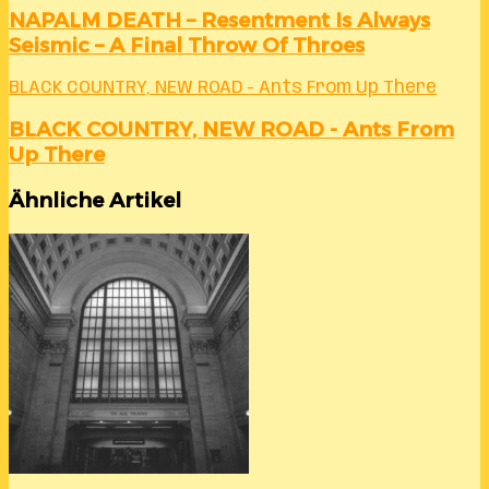
NAPALM DEATH – Resentment Is Always
Seismic – A Final Throw Of Throes
BLACK COUNTRY, NEW ROAD - Ants From Up There
BLACK COUNTRY, NEW ROAD - Ants From
Up There
Ähnliche Artikel