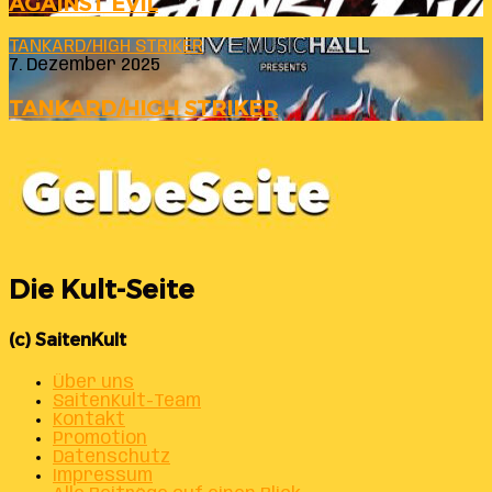
AGAINST EVIL
TANKARD/HIGH STRIKER
7. Dezember 2025
TANKARD/HIGH STRIKER
Die Kult-Seite
(c) SaitenKult
Über uns
SaitenKult-Team
Kontakt
Promotion
Datenschutz
Impressum