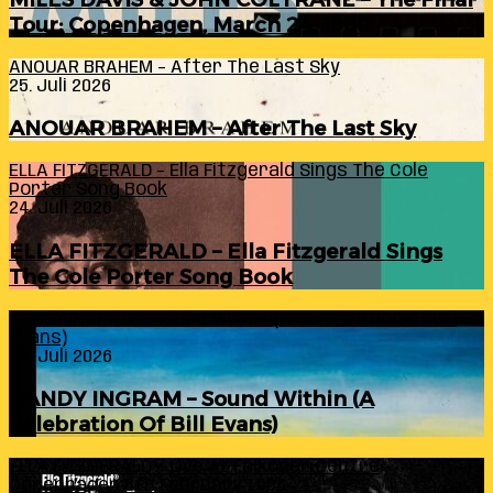
Tour: Copenhagen, March 24, 1960
ANOUAR BRAHEM – After The Last Sky
25. Juli 2026
ANOUAR BRAHEM – After The Last Sky
ELLA FITZGERALD – Ella Fitzgerald Sings The Cole
Porter Song Book
24. Juli 2026
ELLA FITZGERALD – Ella Fitzgerald Sings
The Cole Porter Song Book
RANDY INGRAM – Sound Within (A Celebration Of Bill
Evans)
24. Juli 2026
RANDY INGRAM – Sound Within (A
Celebration Of Bill Evans)
ELLA FITZGERALD – Live At Falkoner Centre
Copenhagen 6th February 1966