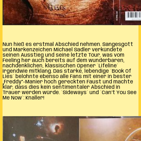
Nun hieß es erstmal Abschied nehmen. Sangesgott
und Markenzeichen Michael Sadler verkündete
seinen Ausstieg und seine letzte Tour, was vom
Feeling her auch bereits auf dem wunderbaren,
nachdenklichen, klassischen Opener ´Lifeline´
irgendwie mitklang. Das starke, lebendige ´Book Of
Lies´ belohnte ebenso alle Fans mit einer in bester
„Freddy“-Manier hoch gereckten Faust und machte
klar, dass dies kein sentimentaler Abschied in
Trauer werden würde. ´Sideways´ und ´Can’t You See
Me Now´: Knaller!