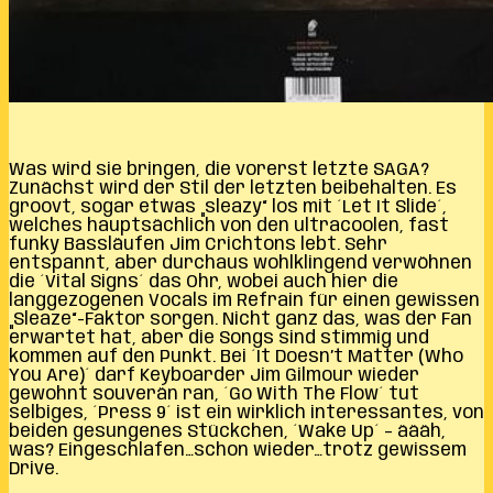
Was wird sie bringen, die vorerst letzte SAGA?
Zunächst wird der Stil der letzten beibehalten. Es
groovt, sogar etwas „sleazy“ los mit ´Let It Slide´,
welches hauptsächlich von den ultracoolen, fast
funky Bassläufen Jim Crichtons lebt. Sehr
entspannt, aber durchaus wohlklingend verwöhnen
die ´Vital Signs´ das Ohr, wobei auch hier die
langgezogenen Vocals im Refrain für einen gewissen
„Sleaze“-Faktor sorgen. Nicht ganz das, was der Fan
erwartet hat, aber die Songs sind stimmig und
kommen auf den Punkt. Bei ´It Doesn’t Matter (Who
You Are)´ darf Keyboarder Jim Gilmour wieder
gewohnt souverän ran, ´Go With The Flow´ tut
selbiges, ´Press 9´ ist ein wirklich interessantes, von
beiden gesungenes Stückchen, ´Wake Up´ – äääh,
was? Eingeschlafen…schon wieder…trotz gewissem
Drive.