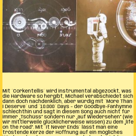
Mit ´Corkentellis´ wird instrumental abgezockt, was
die Hardware so hergibt, Michael verabschiedet sich
dann doch nachdenklich, aber würdig mit ´More Than
I Deserve´ und ´10.000´ Days – der Goodbye-Fanhymne
schlechthin und sagt in diesem Song auch nicht für
immer „Tschüss“ sondern nur „auf Wiedersehen“ (wie
wir mittlerweile glücklicherweise wissen) zu dem „life
on the road“. Mit ´It Never Ends´ lässt man eine
tröstende Kerze der Hoffnung auf ein mögliches