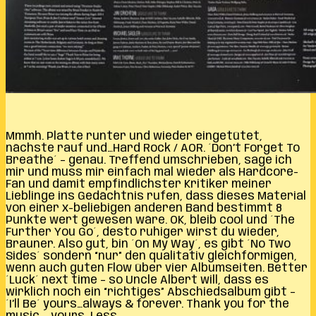
Mmmh. Platte runter und wieder eingetütet,
nächste rauf und…Hard Rock / AOR. ´Don’t Forget To
Breathe´ – genau. Treffend umschrieben, sage ich
mir und muss mir einfach mal wieder als Hardcore-
Fan und damit empfindlichster Kritiker meiner
Lieblinge ins Gedächtnis rufen, dass dieses Material
von einer x-beliebigen anderen Band bestimmt 8
Punkte wert gewesen wäre. OK, bleib cool und ´The
Further You Go´, desto ruhiger wirst du wieder,
Brauner. Also gut, bin ´On My Way´, es gibt ´No Two
Sides´ sondern “nur” den qualitativ gleichförmigen,
wenn auch guten Flow über vier Albumseiten. Better
´Luck´ next time – so Uncle Albert will, dass es
wirklich noch ein “richtiges” Abschiedsalbum gibt –
´I’ll Be´ yours…always & forever. Thank you for the