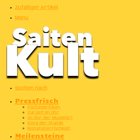
Zufälliger Artikel
Menu
Suchen nach
Pressfrisch
Plattenkritiken
Zurzeit im Ohr
Im Ohr der Musik(er)
Song der Stunde
Monatsherrlichkeit
Meilensteine