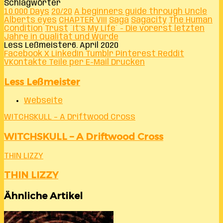
Schlagwörter
10.000 Days
20/20
A beginners guide through Uncle
Alberts eyes
CHAPTER VIII
Saga
Sagacity
The Human
Condition
Trust
´It’s My Life´ - Die vorerst letzten
Jahre in Qualität und Würde
Less Leßmeister
6. April 2020
Facebook
X
LinkedIn
Tumblr
Pinterest
Reddit
VKontakte
Teile per E-Mail
Drucken
Less Leßmeister
Webseite
WITCHSKULL – A Driftwood Cross
WITCHSKULL – A Driftwood Cross
THIN LIZZY
THIN LIZZY
Ähnliche Artikel