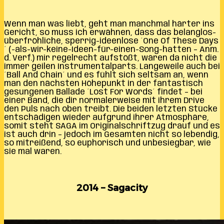
Wenn man was liebt, geht man manchmal härter ins
Gericht, so muss ich erwähnen, dass das belanglos-
überfröhliche, sperrig-ideenlose ´One Of These Days
´ (-als-wir-keine-Ideen-für-einen-Song-hatten – Anm.
d. Verf.) mir regelrecht aufstößt, wären da nicht die
immer geilen Instrumentalparts. Langeweile auch bei
´Ball And Chain´ und es fühlt sich seltsam an, wenn
man den nächsten Höhepunkt in der fantastisch
gesungenen Ballade ´Lost For Words´ findet – bei
einer Band, die dir normalerweise mit ihrem Drive
den Puls nach oben treibt. Die beiden letzten Stücke
entschädigen wieder aufgrund ihrer Atmosphäre,
somit steht SAGA im Originalschriftzug drauf und es
ist auch drin – jedoch im Gesamten nicht so lebendig,
so mitreißend, so euphorisch und unbesiegbar, wie
sie mal waren.
2014 – Sagacity