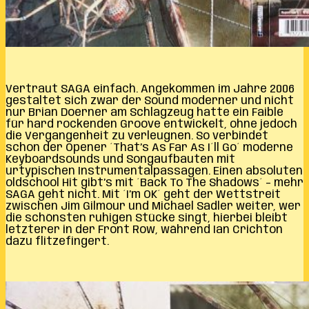
Vertraut SAGA einfach. Angekommen im Jahre 2006
gestaltet sich zwar der Sound moderner und nicht
nur Brian Doerner am Schlagzeug hatte ein Faible
für hard rockenden Groove entwickelt, ohne jedoch
die Vergangenheit zu verleugnen. So verbindet
schon der Opener ´That’s As Far As I´ll Go´ moderne
Keyboardsounds und Songaufbauten mit
urtypischen Instrumentalpassagen. Einen absoluten
oldschool Hit gibt’s mit ´Back To The Shadows´ – mehr
SAGA geht nicht. Mit ´I’m OK´ geht der Wettstreit
zwischen Jim Gilmour und Michael Sadler weiter, wer
die schönsten ruhigen Stücke singt, hierbei bleibt
letzterer in der Front Row, während Ian Crichton
dazu flitzefingert.