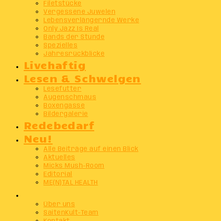
Filetstücke
Vergessene Juwelen
Lebensverlängernde Werke
Only Jazz Is Real
Bands der Stunde
Spezielles
Jahresrückblicke
Livehaftig
Lesen & Schwelgen
Lesefutter
Augenschmaus
Boxengasse
Bildergalerie
Redebedarf
Neu!
Alle Beiträge auf einen Blick
Aktuelles
Micks Mush-Room
Editorial
ME(N)TAL HEALTH
Info
Über uns
SaitenKult-Team