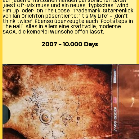
auf jeden ernstzunehmenden persönlichen SAGA
„Best Of“-Mix muss und ein neues, typisches ´Wind
Him Up´ oder ´On The Loose´ Trademark-Gitarrenlick
von Ian Crichton päsentierte: ´It’s My Life´ – „don’t
think twice“. Ebenso überzeugte auch ´Footsteps In
The Hall´. Alles in allem eine kraftvolle, moderne
SAGA, die keinerlei Wünsche offen lässt.
2007 – 10.000 Days