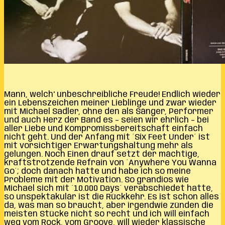
Mann, welch‘ unbeschreibliche Freude! Endlich wieder
ein Lebenszeichen meiner Lieblinge und zwar wieder
mit Michael Sadler, ohne den als Sänger, Performer
und auch Herz der Band es – seien wir ehrlich – bei
aller Liebe und Kompromissbereitschaft einfach
nicht geht. Und der Anfang mit ´Six Feet Under´ ist
mit vorsichtiger Erwartungshaltung mehr als
gelungen. Noch Einen drauf setzt der mächtige,
kraftstrotzende Refrain von ´Anywhere You Wanna
Go´; doch danach hatte und habe ich so meine
Probleme mit der Motivation. So grandios wie
Michael sich mit ´10.000 Days´ verabschiedet hatte,
so unspektakulär ist die Rückkehr. Es ist schon alles
da, was man so braucht, aber irgendwie zünden die
meisten Stücke nicht so recht und ich will einfach
weg vom Rock, vom Groove, will wieder klassische