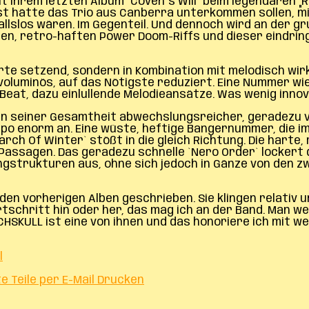
 ihrem letzten Album `Coven`s Will` beim legendären „
nst hätte das Trio aus Canberra unterkommen sollen, m
nfallslos wären. Im Gegenteil. Und dennoch wird an der 
llen, retro-haften Power Doom-Riffs und dieser eindri
ärte setzend, sondern in Kombination mit melodisch wir
voluminös, auf das Nötigste reduziert. Eine Nummer wie
Beat, dazu einlullende Melodieansätze. Was wenig innov
kt in seiner Gesamtheit abwechslungsreicher, geradezu 
mpo enorm an. Eine wüste, heftige Bangernummer, die i
arch Of Winter` stößt in die gleich Richtung. Die harte
assagen. Das geradezu schnelle `Nero Order` lockert 
ongstrukturen aus, ohne sich jedoch in Gänze von den
 den vorherigen Alben geschrieben. Sie klingen relativ 
rtschritt hin oder her, das mag ich an der Band. Man w
CHSKULL ist eine von ihnen und das honoriere ich mit w
l
te
Teile per E-Mail
Drucken