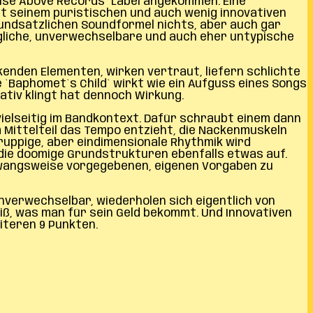
Rise Above Records“ Label angekommen. Eine
it seinem puristischen und auch wenig innovativen
grundsätzlichen Soundformel nichts, aber auch gar
ngliche, unverwechselbare und auch eher untypische
kenden Elementen, wirken vertraut, liefern schlichte
 `Baphomet`s Child` wirkt wie ein Aufguss eines Songs
ativ klingt hat dennoch Wirkung.
vielseitig im Bandkontext. Dafür schraubt einem dann
m Mittelteil das Tempo entzieht, die Nackenmuskeln
, ruppige, aber eindimensionale Rhythmik wird
die doomige Grundstrukturen ebenfalls etwas auf.
 zwangsweise vorgegebenen, eigenen Vorgaben zu
unverwechselbar, wiederholen sich eigentlich von
eiß, was man für sein Geld bekommt. Und Innovativen
eiteren 9 Punkten.