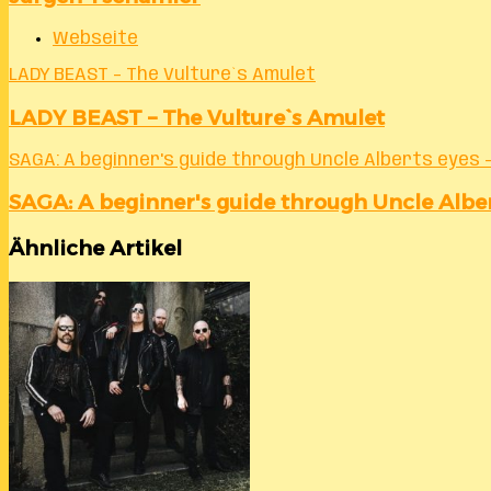
Webseite
LADY BEAST – The Vulture`s Amulet
LADY BEAST – The Vulture`s Amulet
SAGA: A beginner's guide through Uncle Alberts eyes –
SAGA: A beginner's guide through Uncle Albe
Ähnliche Artikel