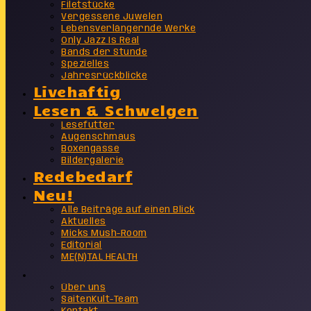
Filetstücke
Vergessene Juwelen
Lebensverlängernde Werke
Only Jazz Is Real
Bands der Stunde
Spezielles
Jahresrückblicke
Livehaftig
Lesen & Schwelgen
Lesefutter
Augenschmaus
Boxengasse
Bildergalerie
Redebedarf
Neu!
Alle Beiträge auf einen Blick
Aktuelles
Micks Mush-Room
Editorial
ME(N)TAL HEALTH
Info
Über uns
SaitenKult-Team