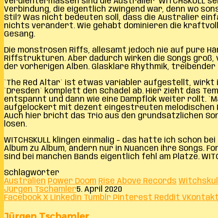
Verdientermassen sind die Australier WITCHSKULL seit
Verbindung, die eigentlich zwingend war, denn wo so
Stil? Was nicht bedeuten soll, dass die Australier ei
nichts verändert. Wie gehabt dominieren die kraftvo
Gesang.
Die monströsen Riffs, allesamt jedoch nie auf pure H
Riffstrukturen. Aber dadurch wirken die Songs groß, 
der vorherigen Alben. Glasklare Rhythmik, treibender 
`The Red Altar` ist etwas variabler aufgestellt, wir
`Dresden` komplett den Schädel ab. Hier zieht das Te
entspannt und dann wie eine Dampflok weiter rollt. `M
aufgelockert mit dezent eingestreuten melodischen P
Auch hier bricht das Trio aus den grundsätzlichen S
lösen.
WITCHSKULL klingen einmalig – das hatte ich schon bei
Album zu Album, ändern nur in Nuancen ihre Songs. Fo
sind bei manchen Bands eigentlich fehl am Platze. WIT
Schlagwörter
Australien
Power Doom
Rise Above Records
Witchskul
Jürgen Tschamler
5. April 2020
Facebook
X
LinkedIn
Tumblr
Pinterest
Reddit
VKontak
Jürgen Tschamler