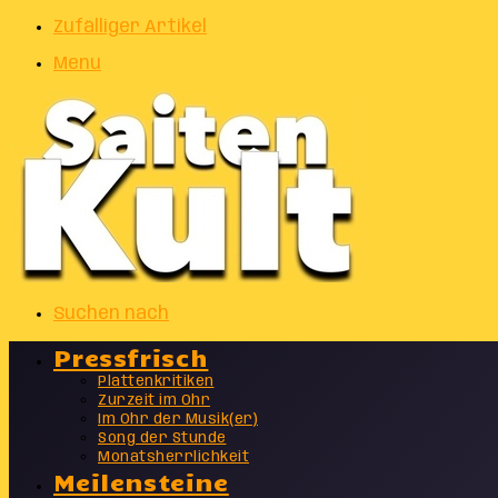
Zufälliger Artikel
Menu
Suchen nach
Pressfrisch
Plattenkritiken
Zurzeit im Ohr
Im Ohr der Musik(er)
Song der Stunde
Monatsherrlichkeit
Meilensteine