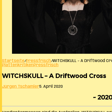
Startseite
/
Pressfrisch
/
WITCHSKULL – A Driftwood Cr
Plattenkritiken
Pressfrisch
WITCHSKULL – A Driftwood Cross
Jürgen Tschamler
5. April 2020
~ 2020