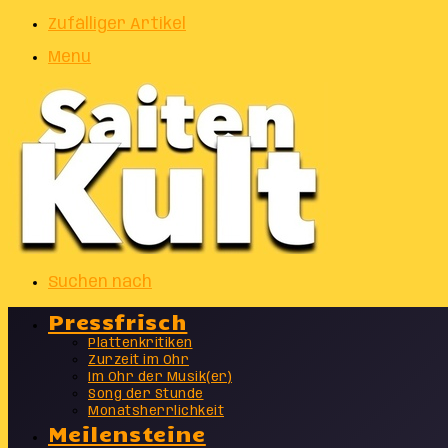
Zufälliger Artikel
Menu
Suchen nach
Pressfrisch
Plattenkritiken
Zurzeit im Ohr
Im Ohr der Musik(er)
Song der Stunde
Monatsherrlichkeit
Meilensteine