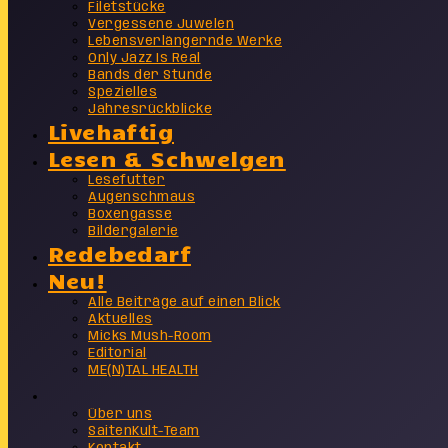
Filetstücke
Vergessene Juwelen
Lebensverlängernde Werke
Only Jazz Is Real
Bands der Stunde
Spezielles
Jahresrückblicke
Livehaftig
Lesen & Schwelgen
Lesefutter
Augenschmaus
Boxengasse
Bildergalerie
Redebedarf
Neu!
Alle Beiträge auf einen Blick
Aktuelles
Micks Mush-Room
Editorial
ME(N)TAL HEALTH
Info
Über uns
SaitenKult-Team