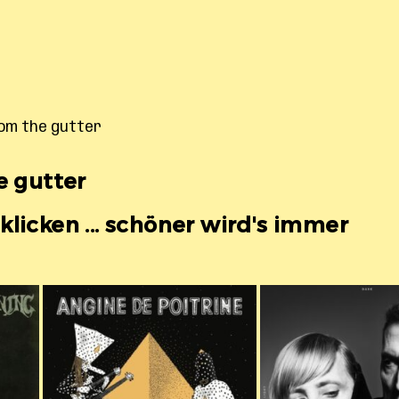
rom the gutter
e gutter
licken ... schöner wird's immer