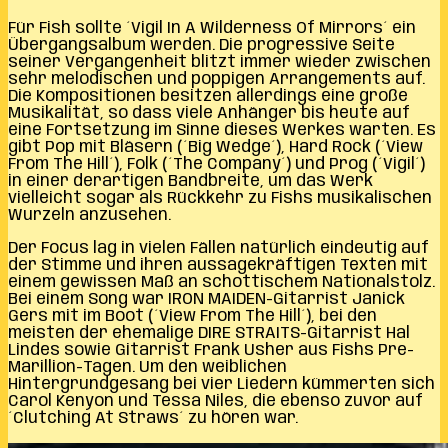
Für Fish sollte ´Vigil In A Wilderness Of Mirrors´ ein
Übergangsalbum werden. Die progressive Seite
seiner Vergangenheit blitzt immer wieder zwischen
sehr melodischen und poppigen Arrangements auf.
Die Kompositionen besitzen allerdings eine große
Musikalität, so dass viele Anhänger bis heute auf
eine Fortsetzung im Sinne dieses Werkes warten. Es
gibt Pop mit Bläsern (´Big Wedge´), Hard Rock (´View
From The Hill´), Folk (´The Company´) und Prog (´Vigil´)
in einer derartigen Bandbreite, um das Werk
vielleicht sogar als Rückkehr zu Fishs musikalischen
Wurzeln anzusehen.
Der Focus lag in vielen Fällen natürlich eindeutig auf
der Stimme und ihren aussagekräftigen Texten mit
einem gewissen Maß an schottischem Nationalstolz.
Bei einem Song war IRON MAIDEN-Gitarrist Janick
Gers mit im Boot (´View From The Hill´), bei den
meisten der ehemalige DIRE STRAITS-Gitarrist Hal
Lindes sowie Gitarrist Frank Usher aus Fishs Pre-
Marillion-Tagen. Um den weiblichen
Hintergrundgesang bei vier Liedern kümmerten sich
Carol Kenyon und Tessa Niles, die ebenso zuvor auf
´Clutching At Straws´ zu hören war.