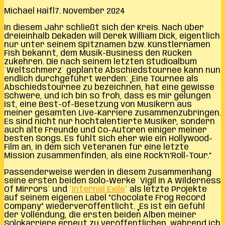
Michael Haifl
7. November 2024
In diesem Jahr schließt sich der Kreis. Nach über
dreieinhalb Dekaden will Derek William Dick, eigentlich
nur unter seinem Spitznamen bzw. Künstlernamen
Fish bekannt, dem Musik-Business den Rücken
zukehren. Die nach seinem letzten Studioalbum
´Weltschmerz´ geplante Abschiedstournee kann nun
endlich durchgeführt werden: „Eine Tournee als
Abschiedstournee zu bezeichnen, hat eine gewisse
Schwere, und ich bin so froh, dass es mir gelungen
ist, eine Best-of-Besetzung von Musikern aus
meiner gesamten Live-Karriere zusammenzubringen.
Es sind nicht nur hochtalentierte Musiker, sondern
auch alte Freunde und Co-Autoren einiger meiner
besten Songs. Es fühlt sich eher wie ein Hollywood-
Film an, in dem sich Veteranen für eine letzte
Mission zusammenfinden, als eine Rock‘n‘Roll-Tour.“
Passenderweise werden in diesem Zusammenhang
seine ersten beiden Solo-Werke ´Vigil In A Wilderness
Of Mirrors´ und ´
Internal Exile
´ als letzte Projekte
auf seinem eigenen Label “Chocolate Frog Record
Company” wiederveröffentlicht. „Es ist ein Gefühl
der Vollendung, die ersten beiden Alben meiner
Solokarriere erneut zu veröffentlichen, während ich