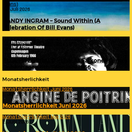
Evans)
24. Juli 2026
RANDY INGRAM – Sound Within (A
Celebration Of Bill Evans)
ELLA FITZGERALD – Live At Falkoner Centre
Copenhagen 6th February 1966
23. Juli 2026
ELLA FITZGERALD – Live At Falkoner Centre
Copenhagen 6th February 1966
Monatsherlichkeit
Monatsherrlichkeit Juni 2026
1. Juli 2026
Monatsherrlichkeit Juni 2026
Monatsherrlichkeit Mai 2026
2. Juni 2026