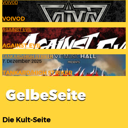
VOIVOD
23. Juli 2026
VOIVOD
AGAINST EVIL
26. Juni 2026
AGAINST EVIL
TANKARD/HIGH STRIKER
7. Dezember 2025
TANKARD/HIGH STRIKER
Die Kult-Seite