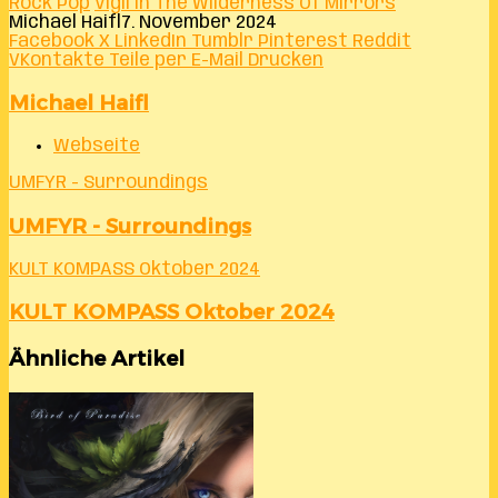
Rock Pop
Vigil In The Wilderness Of Mirrors
Michael Haifl
7. November 2024
Facebook
X
LinkedIn
Tumblr
Pinterest
Reddit
VKontakte
Teile per E-Mail
Drucken
Michael Haifl
Webseite
UMFYR - Surroundings
UMFYR - Surroundings
KULT KOMPASS Oktober 2024
KULT KOMPASS Oktober 2024
Ähnliche Artikel