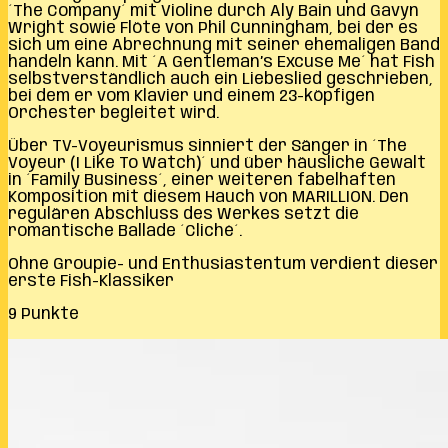
´The Company´ mit Violine durch Aly Bain und Gavyn
Wright sowie Flöte von Phil Cunningham, bei der es
sich um eine Abrechnung mit seiner ehemaligen Band
handeln kann. Mit ´A Gentleman’s Excuse Me´ hat Fish
selbstverständlich auch ein Liebeslied geschrieben,
bei dem er vom Klavier und einem 23-köpfigen
Orchester begleitet wird.
Über TV-Voyeurismus sinniert der Sänger in ´The
Voyeur (I Like To Watch)´ und über häusliche Gewalt
in ´Family Business´, einer weiteren fabelhaften
Komposition mit diesem Hauch von MARILLION. Den
regulären Abschluss des Werkes setzt die
romantische Ballade ´Cliché´.
Ohne Groupie- und Enthusiastentum verdient dieser
erste Fish-Klassiker
9 Punkte