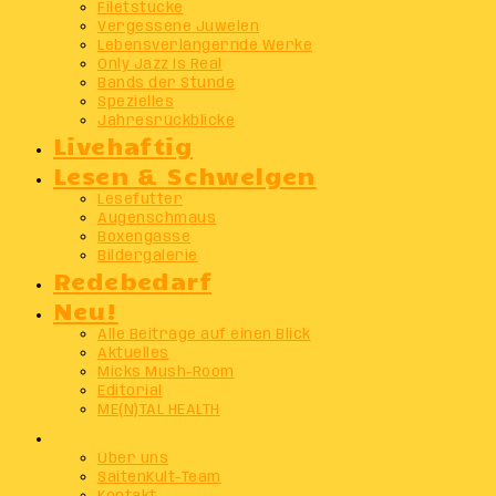
Filetstücke
Vergessene Juwelen
Lebensverlängernde Werke
Only Jazz Is Real
Bands der Stunde
Spezielles
Jahresrückblicke
Livehaftig
Lesen & Schwelgen
Lesefutter
Augenschmaus
Boxengasse
Bildergalerie
Redebedarf
Neu!
Alle Beiträge auf einen Blick
Aktuelles
Micks Mush-Room
Editorial
ME(N)TAL HEALTH
Info
Über uns
SaitenKult-Team