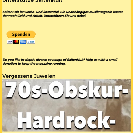
SaitenKult ist werbe- und kostenfrei. Ein unabhängiges Musikmagazin kostet
dennoch Geld und Arbeit. Unterstützen Sie uns dabei.
Do you like in-depth, diverse coverage of SaitenKult? Help us with a small
donation to keep the magazine running.
Vergessene Juwelen