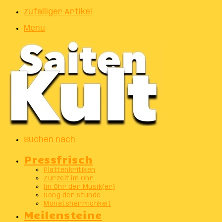
Zufälliger Artikel
Menu
Suchen nach
Pressfrisch
Plattenkritiken
Zurzeit im Ohr
Im Ohr der Musik(er)
Song der Stunde
Monatsherrlichkeit
Meilensteine