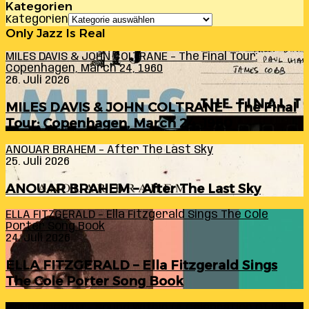
Kategorien
Kategorien
Only Jazz Is Real
MILES DAVIS & JOHN COLTRANE – The Final Tour:
Copenhagen, March 24, 1960
26. Juli 2026
MILES DAVIS & JOHN COLTRANE – The Final
Tour: Copenhagen, March 24, 1960
ANOUAR BRAHEM – After The Last Sky
25. Juli 2026
ANOUAR BRAHEM – After The Last Sky
ELLA FITZGERALD – Ella Fitzgerald Sings The Cole
Porter Song Book
24. Juli 2026
ELLA FITZGERALD – Ella Fitzgerald Sings
The Cole Porter Song Book
RANDY INGRAM – Sound Within (A Celebration Of Bill