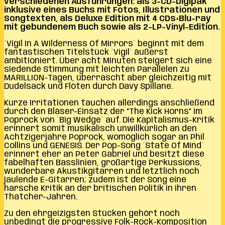
verschiedenen Ausführungen: als 3-CD-Digipak
inklusive eines Buchs mit Fotos, Illustrationen und
Songtexten, als Deluxe Edition mit 4 CDs+Blu-ray
mit gebundenem Buch sowie als 2-LP-Vinyl-Edition.
´Vigil In A Wilderness Of Mirrors´ beginnt mit dem
fantastischen Titelstück ´Vigil´ äußerst
ambitioniert. Über acht Minuten steigert sich eine
siedende Stimmung mit leichten Parallelen zu
MARILLION-Tagen, überrascht aber gleichzeitig mit
Dudelsack und Flöten durch Davy Spillane.
Kurze Irritationen tauchen allerdings anschließend
durch den Bläser-Einsatz der “The Kick Horns” im
Poprock von ´Big Wedge´ auf. Die Kapitalismus-Kritik
erinnert somit musikalisch unwillkürlich an den
Achtzigerjahre Poprock, womöglich sogar an Phil
Collins und GENESIS. Der Pop-Song ´State Of Mind´
erinnert eher an Peter Gabriel und besitzt diese
fabelhaften Basslinien, großartige Perkussions,
wunderbare Akustikgitarren und letztlich noch
jaulende E-Gitarren; zudem ist der Song eine
harsche Kritik an der britischen Politik in ihren
Thatcher-Jahren.
Zu den ehrgeizigsten Stücken gehört noch
unbedingt die progressive Folk-Rock-Komposition