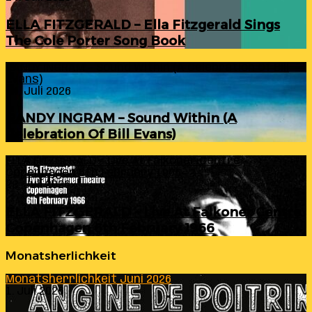
ELLA FITZGERALD – Ella Fitzgerald Sings
The Cole Porter Song Book
RANDY INGRAM – Sound Within (A Celebration Of Bill
Evans)
24. Juli 2026
RANDY INGRAM – Sound Within (A
Celebration Of Bill Evans)
ELLA FITZGERALD – Live At Falkoner Centre
Copenhagen 6th February 1966
23. Juli 2026
ELLA FITZGERALD – Live At Falkoner Centre
Copenhagen 6th February 1966
Monatsherlichkeit
Monatsherrlichkeit Juni 2026
1. Juli 2026