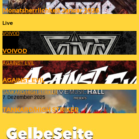
Monatsherrlichkeit Januar 2026
Live
VOIVOD
23. Juli 2026
VOIVOD
AGAINST EVIL
26. Juni 2026
AGAINST EVIL
TANKARD/HIGH STRIKER
7. Dezember 2025
TANKARD/HIGH STRIKER