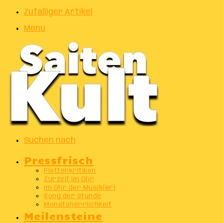
Zufälliger Artikel
Menu
Suchen nach
Pressfrisch
Plattenkritiken
Zurzeit im Ohr
Im Ohr der Musik(er)
Song der Stunde
Monatsherrlichkeit
Meilensteine