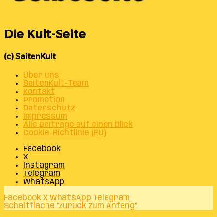
Die Kult-Seite
(c) SaitenKult
Über uns
SaitenKult-Team
Kontakt
Promotion
Datenschutz
Impressum
Alle Beiträge auf einen Blick
Cookie-Richtlinie (EU)
Facebook
X
Instagram
Telegram
WhatsApp
Facebook
X
WhatsApp
Telegram
Schaltfläche "Zurück zum Anfang"