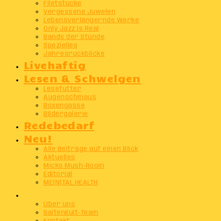
Filetstücke
Vergessene Juwelen
Lebensverlängernde Werke
Only Jazz Is Real
Bands der Stunde
Spezielles
Jahresrückblicke
Livehaftig
Lesen & Schwelgen
Lesefutter
Augenschmaus
Boxengasse
Bildergalerie
Redebedarf
Neu!
Alle Beiträge auf einen Blick
Aktuelles
Micks Mush-Room
Editorial
ME(N)TAL HEALTH
Info
Über uns
SaitenKult-Team