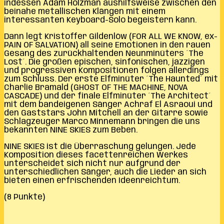
indessen Adam Holzman aushilfsweise zwischen den
beinahe metallischen Klängen mit einem
interessanten Keyboard-Solo begeistern kann.
Dann legt Kristoffer Gildenlöw (FOR ALL WE KNOW, ex-
PAIN OF SALVATION) all seine Emotionen in den rauen
Gesang des zurückhaltenden Neunminüters ´The
Lost´. Die großen epischen, sinfonischen, jazzigen
und progressiven Kompositionen folgen allerdings
zum Schluss. Der erste Elfminüter ´The Haunted´ mit
Charlie Bramald (GHOST OF THE MACHINE, NOVA
CASCADE) und der finale Elfminüter ´The Architect´
mit dem bandeigenen Sänger Achraf El Asraoui und
den Gaststars John Mitchell an der Gitarre sowie
Schlagzeuger Marco Minnemann bringen die uns
bekannten NINE SKIES zum Beben.
NINE SKIES ist die Überraschung gelungen. Jede
Komposition dieses facettenreichen Werkes
unterscheidet sich nicht nur aufgrund der
unterschiedlichen Sänger, auch die Lieder an sich
bieten einen erfrischenden Ideenreichtum.
(8 Punkte)