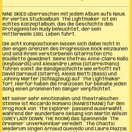
NINE SKIES überraschen mit jedem Album aufs Neue.
Ihr viertes Studioalbum ´The Lightmaker´ ist ein
echtes Konzeptalbum, das die Geschichte des
Protagonisten Rudy beleuchtet, der sein
mittlerweile 1001. Leben führt.
Die acht Kompositionen lassen sich dabei nicht in
den engen Grenzen des Progressive Rock einzäunen
und sind ihrem verstorbenen Gitarristen Eric
Bouillette gewidmet. Seine Ehefrau Anne-Claire Rallo
(Keyboards) und Alexandre Lamia (Gitarre/Piano)
führen somit die Bandgeschichte wie erhofft mit
David Darnaud (Gitarre), Alexis Bietti (Bass) und
Johnny Marter (Schlagzeug) auf ´The Lightmaker´
fort. Hierfür haben die Franzosen für beinahe jeden
Song einen prominenten Sänger verpflichtet.
Mit seiner sehr emotionalen und theatralischen
Stimme ist Riccardo Romano (RANESTRANE) für den
Prog Rock von ´The Explorer´ passend auserwählt,
während der wunderbare Gesang von Martin Wilson
(GREY LADY DOWN, THE ROOM) das spannende ´The
Dreamer´ unverkennbar veredelt. ´The Chaotic´
wiederum singen Arnaud Quevedo und Laura Piazzai,