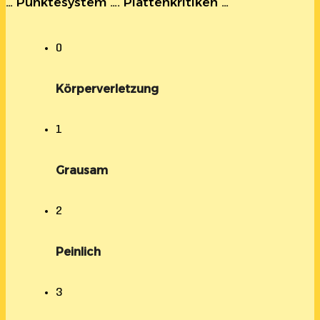
… Punktesystem …. Plattenkritiken …
0
Körperverletzung
1
Grausam
2
Peinlich
3