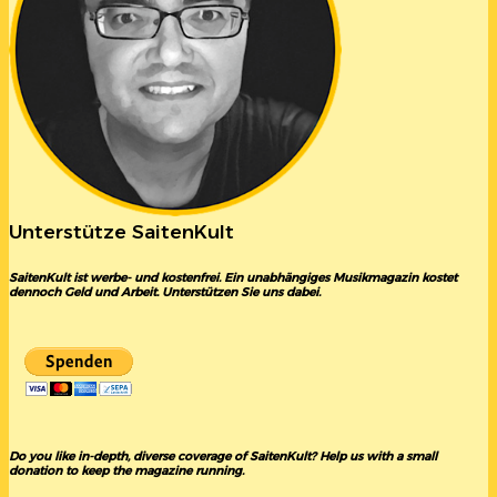
Unterstütze SaitenKult
SaitenKult ist werbe- und kostenfrei. Ein unabhängiges Musikmagazin kostet
dennoch Geld und Arbeit. Unterstützen Sie uns dabei.
Do you like in-depth, diverse coverage of SaitenKult? Help us with a small
donation to keep the magazine running.