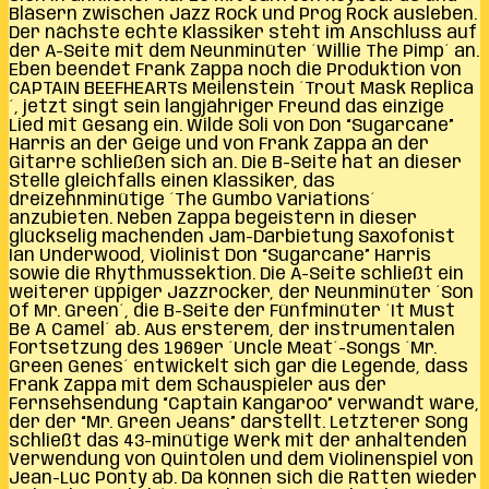
Bläsern zwischen Jazz Rock und Prog Rock ausleben.
Der nächste echte Klassiker steht im Anschluss auf
der A-Seite mit dem Neunminüter ´Willie The Pimp´ an.
Eben beendet Frank Zappa noch die Produktion von
CAPTAIN BEEFHEARTs Meilenstein ´Trout Mask Replica
´, jetzt singt sein langjähriger Freund das einzige
Lied mit Gesang ein. Wilde Soli von Don “Sugarcane”
Harris an der Geige und von Frank Zappa an der
Gitarre schließen sich an. Die B-Seite hat an dieser
Stelle gleichfalls einen Klassiker, das
dreizehnminütige ´The Gumbo Variations´
anzubieten. Neben Zappa begeistern in dieser
glückselig machenden Jam-Darbietung Saxofonist
Ian Underwood, Violinist Don “Sugarcane” Harris
sowie die Rhythmussektion. Die A-Seite schließt ein
weiterer üppiger Jazzrocker, der Neunminüter ´Son
Of Mr. Green´, die B-Seite der Fünfminüter ´It Must
Be A Camel´ ab. Aus ersterem, der instrumentalen
Fortsetzung des 1969er ´Uncle Meat´-Songs ´Mr.
Green Genes´ entwickelt sich gar die Legende, dass
Frank Zappa mit dem Schauspieler aus der
Fernsehsendung “Captain Kangaroo” verwandt wäre,
der der “Mr. Green Jeans” darstellt. Letzterer Song
schließt das 43-minütige Werk mit der anhaltenden
Verwendung von Quintolen und dem Violinenspiel von
Jean-Luc Ponty ab. Da können sich die Ratten wieder