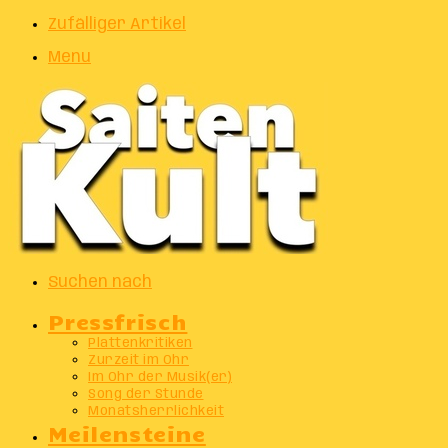
Zufälliger Artikel
Menu
Suchen nach
Pressfrisch
Plattenkritiken
Zurzeit im Ohr
Im Ohr der Musik(er)
Song der Stunde
Monatsherrlichkeit
Meilensteine