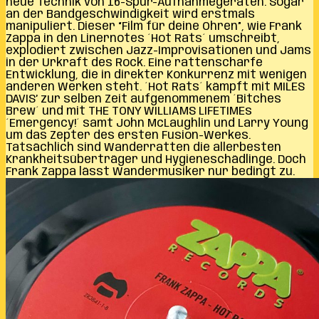
neue Technik von 16-Spur-Aufnahmegeräten. Sogar
an der Bandgeschwindigkeit wird erstmals
manipuliert. Dieser “Film für deine Ohren”, wie Frank
Zappa in den Linernotes ´Hot Rats´ umschreibt,
explodiert zwischen Jazz-Improvisationen und Jams
in der Urkraft des Rock. Eine rattenscharfe
Entwicklung, die in direkter Konkurrenz mit wenigen
anderen Werken steht. ´Hot Rats´ kämpft mit MILES
DAVIS’ zur selben Zeit aufgenommenem ´Bitches
Brew´ und mit THE TONY WILLIAMS LIFETIMEs
´Emergency!´ samt John McLaughlin und Larry Young
um das Zepter des ersten Fusion-Werkes.
Tatsächlich sind Wanderratten die allerbesten
Krankheitsüberträger und Hygieneschädlinge. Doch
Frank Zappa lässt Wandermusiker nur bedingt zu.