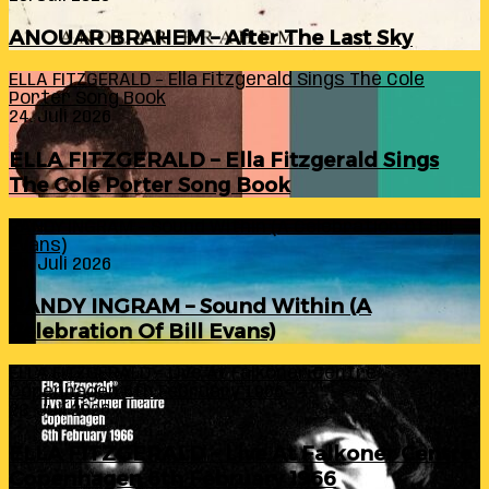
ANOUAR BRAHEM – After The Last Sky
ELLA FITZGERALD – Ella Fitzgerald Sings The Cole
Porter Song Book
24. Juli 2026
ELLA FITZGERALD – Ella Fitzgerald Sings
The Cole Porter Song Book
RANDY INGRAM – Sound Within (A Celebration Of Bill
Evans)
24. Juli 2026
RANDY INGRAM – Sound Within (A
Celebration Of Bill Evans)
ELLA FITZGERALD – Live At Falkoner Centre
Copenhagen 6th February 1966
23. Juli 2026
ELLA FITZGERALD – Live At Falkoner Centre
Copenhagen 6th February 1966