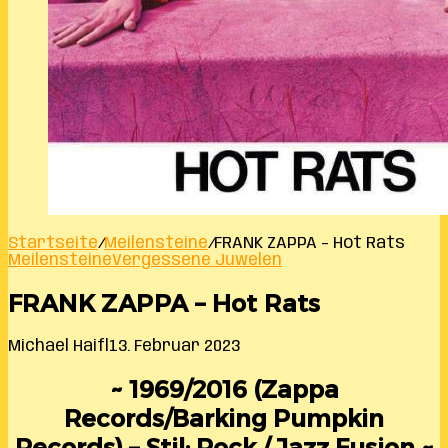
Startseite
/
Meilensteine
/
FRANK ZAPPA – Hot Rats
Meilensteine
Vergessene Juwelen
FRANK ZAPPA – Hot Rats
Michael Haifl
13. Februar 2023
~ 1969/2016 (Zappa
Records/Barking Pumpkin
Records) – Stil: Rock / Jazz Fusion ~