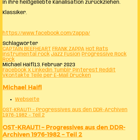
in ihre heißgeliebte Kanalisation zurückziehen.
Klassiker.
https://www.facebook.com/Zappa/
Schlagwörter
CAPTAIN BEEFHEART
FRANK ZAPPA
Hot Rats
instrumental rock
Jazz Fusion
Progressive Rock
Rock
Michael Haifl
13. Februar 2023
Facebook
X
LinkedIn
Tumblr
Pinterest
Reddit
VKontakte
Teile per E-Mail
Drucken
Michael Haifl
Webseite
OST-KRAUT! – Progressives aus den DDR-Archiven
1976-1982 – Teil 2
OST-KRAUT! – Progressives aus den DDR-
Archiven 1976-1982 – Teil 2