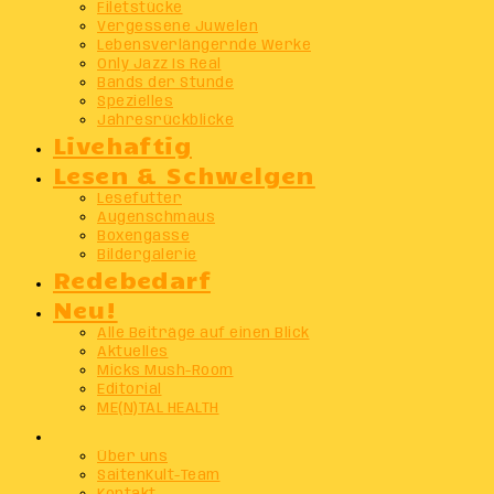
Filetstücke
Vergessene Juwelen
Lebensverlängernde Werke
Only Jazz Is Real
Bands der Stunde
Spezielles
Jahresrückblicke
Livehaftig
Lesen & Schwelgen
Lesefutter
Augenschmaus
Boxengasse
Bildergalerie
Redebedarf
Neu!
Alle Beiträge auf einen Blick
Aktuelles
Micks Mush-Room
Editorial
ME(N)TAL HEALTH
Info
Über uns
SaitenKult-Team