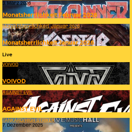
3. März 2026
Monatsherrlichkeit Februar 2026
Monatsherrlichkeit Januar 2026
4. Februar 2026
Monatsherrlichkeit Januar 2026
Live
VOIVOD
23. Juli 2026
VOIVOD
AGAINST EVIL
26. Juni 2026
AGAINST EVIL
TANKARD/HIGH STRIKER
7. Dezember 2025