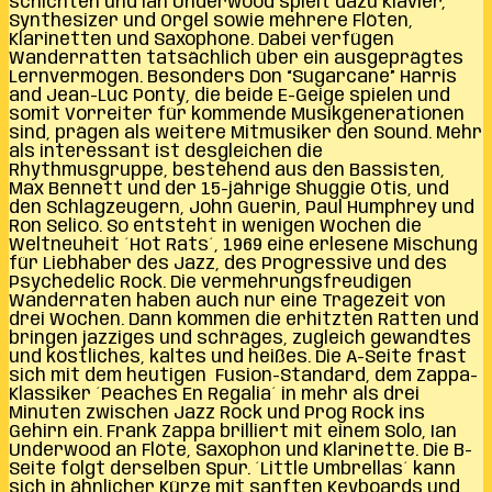
schichten und Ian Underwood spielt dazu Klavier,
Synthesizer und Orgel sowie mehrere Flöten,
Klarinetten und Saxophone. Dabei verfügen
Wanderratten tatsächlich über ein ausgeprägtes
Lernvermögen. Besonders Don “Sugarcane” Harris
and Jean-Luc Ponty, die beide E-Geige spielen und
somit Vorreiter für kommende Musikgenerationen
sind, prägen als weitere Mitmusiker den Sound. Mehr
als interessant ist desgleichen die
Rhythmusgruppe, bestehend aus den Bassisten,
Max Bennett und der 15-jährige Shuggie Otis, und
den Schlagzeugern, John Guerin, Paul Humphrey und
Ron Selico. So entsteht in wenigen Wochen die
Weltneuheit ´Hot Rats´, 1969 eine erlesene Mischung
für Liebhaber des Jazz, des Progressive und des
Psychedelic Rock. Die vermehrungsfreudigen
Wanderraten haben auch nur eine Tragezeit von
drei Wochen. Dann kommen die erhitzten Ratten und
bringen jazziges und schräges, zugleich gewandtes
und köstliches, kaltes und heißes. Die A-Seite fräst
sich mit dem heutigen Fusion-Standard, dem Zappa-
Klassiker ´Peaches En Regalia´ in mehr als drei
Minuten zwischen Jazz Rock und Prog Rock ins
Gehirn ein. Frank Zappa brilliert mit einem Solo, Ian
Underwood an Flöte, Saxophon und Klarinette. Die B-
Seite folgt derselben Spur. ´Little Umbrellas´ kann
sich in ähnlicher Kürze mit sanften Keyboards und