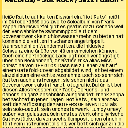
Heiße Ratte auf kalten Eiswürfeln. ´Hot Rats´ heißt
im Oktober 1969 das zweite Soloalbum von Frank
Zappa. Die Eiswürfel gibt es gratis dazu. Gerade weil
der verwahrloste Swimmingpool auf dem
Coverartwork kein Chlorwasser mehr zu bieten hat,
kommen die Ratten in Scharen angetrippelt.
Wahrscheinlich Wanderratten, die inklusive
Schwanz eine Größe von 40 cm erreichen können.
Doch eine hartnäckige Lady lugt noch verängstigt
über den Beckenrand, Christine Frka alias Miss
Christine von THE GTOs. Dass sie zu jener Zeit auf
einem Gatefold-Cover abgebildet wird, ist bei einem
Einzelalbum eine echte Ausnahme. Doch so sehr sich
Ratten auch anstrengen, sie sehen nicht das
Coverartwork als Infrarotfotografie. Dafür ist bei
diesen Allesfressern der Tast-, Geruchs- und
Gehörsinn ganz ansehnlich ausgebildet. Frank Zappa
betrachtet in jenen Tagen ´Hot Rats´, sein erstes
seit der Auflösung der MOTHERS OF INVENTION, als
sein Solo-Debüt, sein Orchesterwerk ´Lumpy Gravy´
außen vor gelassen. Sein erstes Werk ohne lyrische
Satirestücke, da von sechs Kompositionen ohnehin
fünf rein instrumental sind, vertieft sich ganz in die