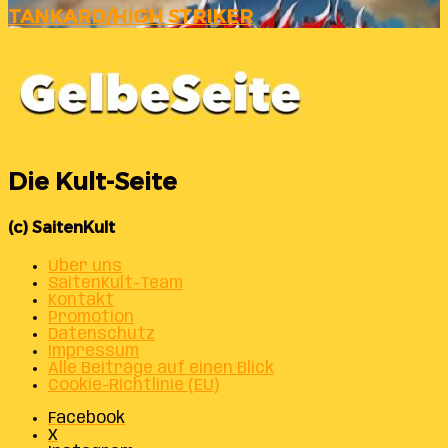
TANKARD/HIGH STRIKER
Die Kult-Seite
(c) SaitenKult
Über uns
SaitenKult-Team
Kontakt
Promotion
Datenschutz
Impressum
Alle Beiträge auf einen Blick
Cookie-Richtlinie (EU)
Facebook
X