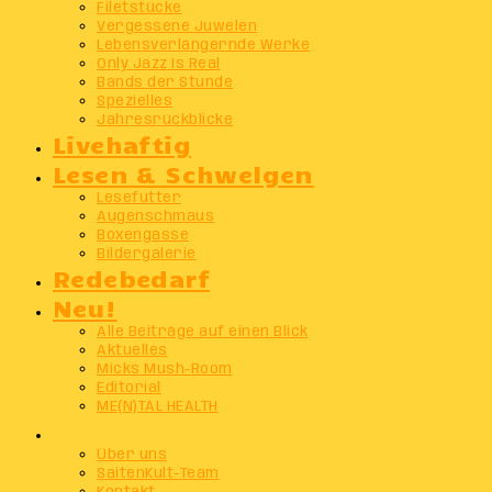
Filetstücke
Vergessene Juwelen
Lebensverlängernde Werke
Only Jazz Is Real
Bands der Stunde
Spezielles
Jahresrückblicke
Livehaftig
Lesen & Schwelgen
Lesefutter
Augenschmaus
Boxengasse
Bildergalerie
Redebedarf
Neu!
Alle Beiträge auf einen Blick
Aktuelles
Micks Mush-Room
Editorial
ME(N)TAL HEALTH
Info
Über uns
SaitenKult-Team