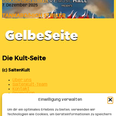
TANKARD/HIGH STRIKER
7. Dezember 2025
TANKARD/HIGH STRIKER
Die Kult-Seite
(c) SaitenKult
Über uns
SaitenKult-Team
Kontakt
Promotion
Datenschutz
Einwilligung verwalten
Impressum
Alle Beiträge auf einen Blick
Um dir ein optimales Erlebnis zu bieten, verwenden wir
Cookie-Richtlinie (EU)
Technologien wie Cookies, um Geräteinformationen zu speichern