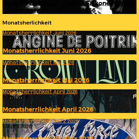
ELLA FITZGERALD – Live At Falkoner Centre
Copenhagen 6th February 1966
Monatsherlichkeit
Monatsherrlichkeit Juni 2026
1. Juli 2026
Monatsherrlichkeit Juni 2026
Monatsherrlichkeit Mai 2026
2. Juni 2026
Monatsherrlichkeit Mai 2026
Monatsherrlichkeit April 2026
4. Mai 2026
Monatsherrlichkeit April 2026
Monatsherrlichkeit März 2026
1. April 2026
Monatsherrlichkeit März 2026