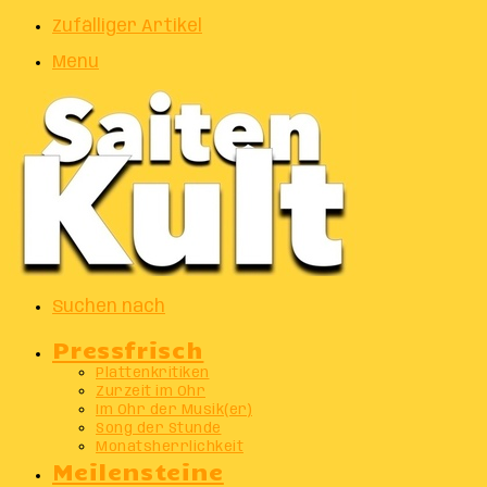
Zufälliger Artikel
Menu
Suchen nach
Pressfrisch
Plattenkritiken
Zurzeit im Ohr
Im Ohr der Musik(er)
Song der Stunde
Monatsherrlichkeit
Meilensteine