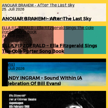
ANOUAR BRAHEM – After The Last Sky
25. Juli 2026
ANOUAR BRAHEM – After The Last Sky
ELLA FITZGERALD – Ella Fitzgerald Sings The Cole
Porter Song Book
24. Juli 2026
ELLA FITZGERALD – Ella Fitzgerald Sings
The Cole Porter Song Book
RANDY INGRAM – Sound Within (A Celebration Of Bill
Evans)
24. Juli 2026
RANDY INGRAM – Sound Within (A
Celebration Of Bill Evans)
ELLA FITZGERALD – Live At Falkoner Centre
Copenhagen 6th February 1966
23. Juli 2026