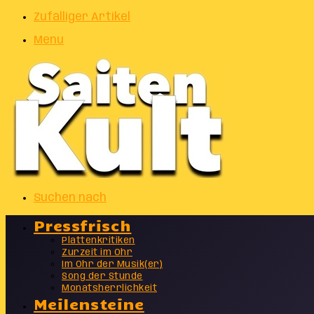
Zufälliger Artikel
Menu
Suchen nach
Pressfrisch
Plattenkritiken
Zurzeit im Ohr
Im Ohr der Musik(er)
Song der Stunde
Monatsherrlichkeit
Meilensteine