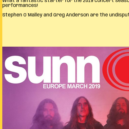
What a fantastic starter for the 2019 concert season!
performances!
Stephen O`Malley and Greg Anderson are the undispute