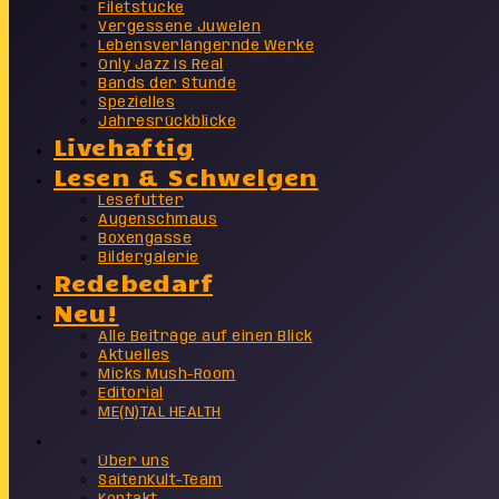
Filetstücke
Vergessene Juwelen
Lebensverlängernde Werke
Only Jazz Is Real
Bands der Stunde
Spezielles
Jahresrückblicke
Livehaftig
Lesen & Schwelgen
Lesefutter
Augenschmaus
Boxengasse
Bildergalerie
Redebedarf
Neu!
Alle Beiträge auf einen Blick
Aktuelles
Micks Mush-Room
Editorial
ME(N)TAL HEALTH
Info
Über uns
SaitenKult-Team