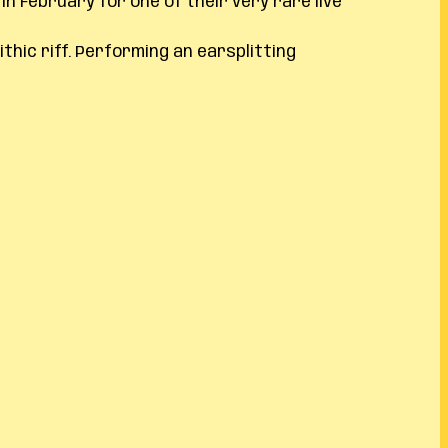
n February for one of their very rare live
hic riff. Performing an earsplitting