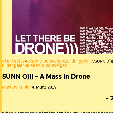
Startseite
/
Lesen & Schwelgen
/
Bildergalerie
/
SUNN O)))
Bildergalerie
Lesen & Schwelgen
SUNN O))) – A Mass in Drone
Marcus Köhler
4. März 2019
~ 