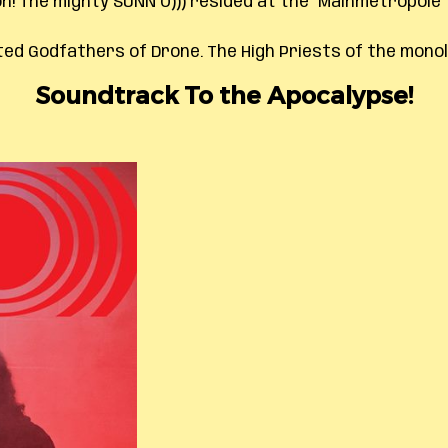
 The mighty SUNN O))) resided at the “Mainmetropole” i
d Godfathers of Drone. The High Priests of the monolit
Soundtrack To the Apocalypse!