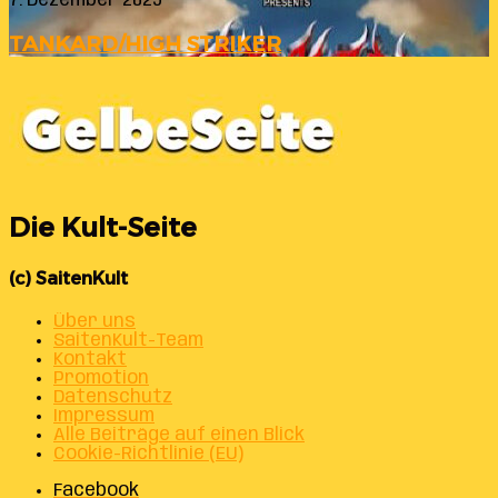
7. Dezember 2025
TANKARD/HIGH STRIKER
Die Kult-Seite
(c) SaitenKult
Über uns
SaitenKult-Team
Kontakt
Promotion
Datenschutz
Impressum
Alle Beiträge auf einen Blick
Cookie-Richtlinie (EU)
Facebook