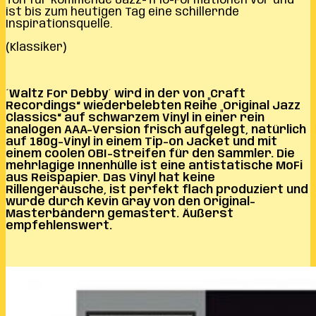
Ton für kommende Jazz-Trio-Formationen vor und
ist bis zum heutigen Tag eine schillernde
Inspirationsquelle.
(Klassiker)
´Waltz For Debby´ wird in der von „Craft
Recordings“ wiederbelebten Reihe „Original Jazz
Classics“ auf schwarzem Vinyl in einer rein
analogen AAA-Version frisch aufgelegt, natürlich
auf 180g-Vinyl in einem Tip-on Jacket und mit
einem coolen OBI-Streifen für den Sammler.
Die
mehrlagige Innenhülle ist eine antistatische MoFi
aus Reispapier.
Das Vinyl
hat keine
Rillengeräusche, ist perfekt flach produziert und
wurde durch Kevin Gray von den Original-
Masterbändern gemastert. Äußerst
empfehlenswert.