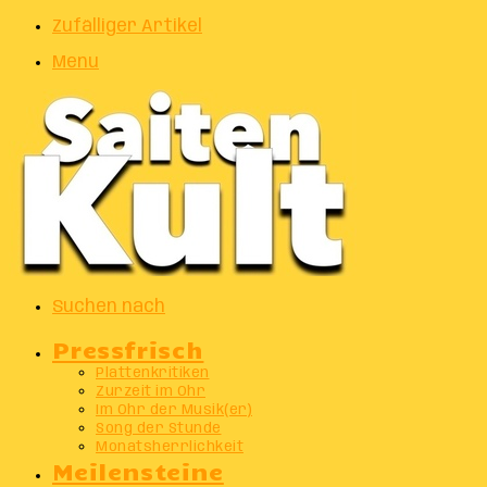
Zufälliger Artikel
Menu
Suchen nach
Pressfrisch
Plattenkritiken
Zurzeit im Ohr
Im Ohr der Musik(er)
Song der Stunde
Monatsherrlichkeit
Meilensteine