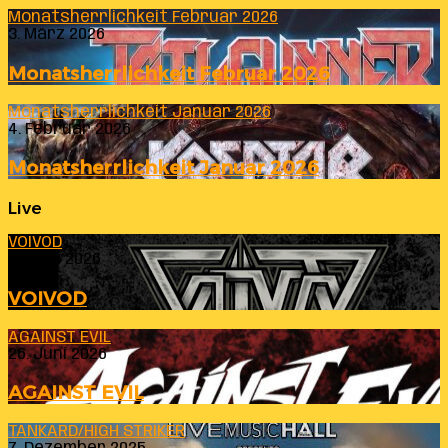
Monatsherrlichkeit Februar 2026
3. März 2026
Monatsherrlichkeit Februar 2026
Monatsherrlichkeit Januar 2026
4. Februar 2026
Monatsherrlichkeit Januar 2026
Live
VOIVOD
23. Juli 2026
VOIVOD
AGAINST EVIL
26. Juni 2026
AGAINST EVIL
TANKARD/HIGH STRIKER