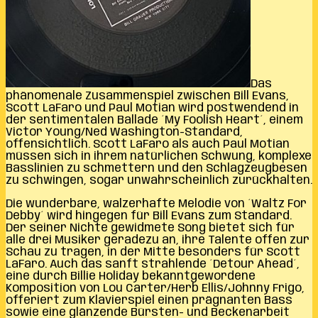
Das
phänomenale Zusammenspiel zwischen Bill Evans,
Scott LaFaro und Paul Motian wird postwendend in
der sentimentalen Ballade ´My Foolish Heart´, einem
Victor Young/Ned Washington-Standard,
offensichtlich. Scott LaFaro als auch Paul Motian
müssen sich in ihrem natürlichen Schwung, komplexe
Basslinien zu schmettern und den Schlagzeugbesen
zu schwingen, sogar unwahrscheinlich zurückhalten.
Die wunderbare, walzerhafte Melodie von ´Waltz For
Debby´ wird hingegen für Bill Evans zum Standard.
Der seiner Nichte gewidmete Song bietet sich für
alle drei Musiker geradezu an, ihre Talente offen zur
Schau zu tragen, in der Mitte besonders für Scott
LaFaro. Auch das sanft strahlende ´Detour Ahead´,
eine durch Billie Holiday bekanntgewordene
Komposition von Lou Carter/Herb Ellis/Johnny Frigo,
offeriert zum Klavierspiel einen prägnanten Bass
sowie eine glänzende Bürsten- und Beckenarbeit