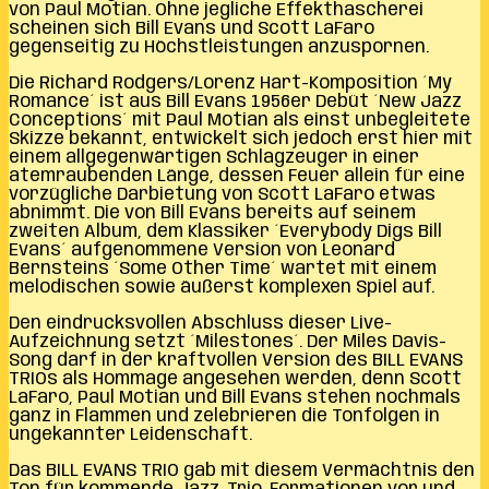
von Paul Motian. Ohne jegliche Effekthascherei
scheinen sich Bill Evans und Scott LaFaro
gegenseitig zu Höchstleistungen anzuspornen.
Die Richard Rodgers/Lorenz Hart-Komposition ´My
Romance´ ist aus Bill Evans 1956er Debüt ´New Jazz
Conceptions´ mit Paul Motian als einst unbegleitete
Skizze bekannt, entwickelt sich jedoch erst hier mit
einem allgegenwärtigen Schlagzeuger in einer
atemraubenden Länge, dessen Feuer allein für eine
vorzügliche Darbietung von Scott LaFaro etwas
abnimmt. Die von Bill Evans bereits auf seinem
zweiten Album, dem Klassiker ´Everybody Digs Bill
Evans´ aufgenommene Version von Leonard
Bernsteins ´Some Other Time´ wartet mit einem
melodischen sowie äußerst komplexen Spiel auf.
Den eindrucksvollen Abschluss dieser Live-
Aufzeichnung setzt ´Milestones´. Der Miles Davis-
Song darf in der kraftvollen Version des BILL EVANS
TRIOs als Hommage angesehen werden, denn Scott
LaFaro, Paul Motian und Bill Evans stehen nochmals
ganz in Flammen und zelebrieren die Tonfolgen in
ungekannter Leidenschaft.
Das BILL EVANS TRIO gab mit diesem Vermächtnis den