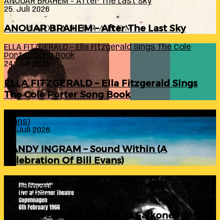
ANOUAR BRAHEM – After The Last Sky
25. Juli 2026
ANOUAR BRAHEM – After The Last Sky
ELLA FITZGERALD – Ella Fitzgerald Sings The Cole
Porter Song Book
24. Juli 2026
ELLA FITZGERALD – Ella Fitzgerald Sings
The Cole Porter Song Book
RANDY INGRAM – Sound Within (A Celebration Of Bill
Evans)
24. Juli 2026
RANDY INGRAM – Sound Within (A
Celebration Of Bill Evans)
ELLA FITZGERALD – Live At Falkoner Centre
Copenhagen 6th February 1966
23. Juli 2026
ELLA FITZGERALD – Live At Falkoner Centre