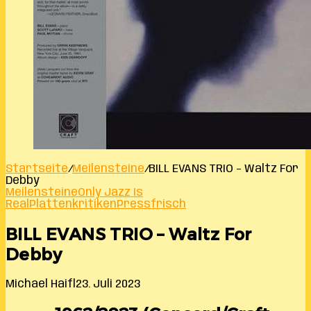
Startseite
/
Meilensteine
/
BILL EVANS TRIO – Waltz For
Debby
Meilensteine
Only Jazz Is
Real
Plattenkritiken
Pressfrisch
BILL EVANS TRIO – Waltz For
Debby
Michael Haifl
23. Juli 2023