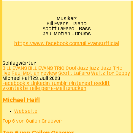
Musiker:
Bill Evans – Piano
Scott LaFaro – Bass
Paul Motian – Drums
https://www.facebook.com/BillEvansOfficial
Schlagwörter
BILL EVANS
BILL EVANS TRIO
Cool Jazz
jazz
Jazz Trio
live
Paul Motian
review
Scott LaFaro
Waltz for Debby
Michael Haifl
23. Juli 2023
Facebook
X
LinkedIn
Tumblr
Pinterest
Reddit
VKontakte
Teile per E-Mail
Drucken
Michael Haifl
Webseite
Top 6 von Cailen Graever
Top 6 von Cailen Graever