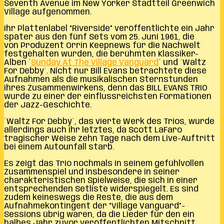
Seventh Avenue im New Yorker Stadtteil Greenwich
Village aufgenommen.
Ihr Plattenlabel “Riverside” veröffentlichte ein Jahr
später aus den fünf Sets vom
25. Juni 1961,
die
von
Produzent Orrin Keepnews für die Nachwelt
festgehalten wurden,
die berühmten Klassiker-
Alben ´
Sunday At The Village Vanguard
´ und ´Waltz
For Debby´. Nicht nur Bill Evans betrachtete diese
Aufnahmen als die musikalischen Sternstunden
ihres Zusammenwirkens, denn das BILL EVANS TRIO
wurde zu einer der einflussreichsten Formationen
der Jazz-Geschichte.
´Waltz For Debby´, das vierte Werk des Trios, wurde
allerdings auch ihr letztes, da Scott LaFaro
tragischer Weise zehn Tage nach dem Live-Auftritt
bei einem Autounfall starb.
Es zeigt das Trio nochmals in seinem gefühlvollen
Zusammenspiel und insbesondere in seiner
charakteristischen Spielweise, die sich in einer
entsprechenden Setliste widerspiegelt. Es sind
zudem keineswegs die Reste, die aus dem
Aufnahmekontingent der “Village Vanguard”-
Sessions übrig waren, da die Lieder für den ein
halbes Jahr zuvor veröffentlichten Mitschnitt