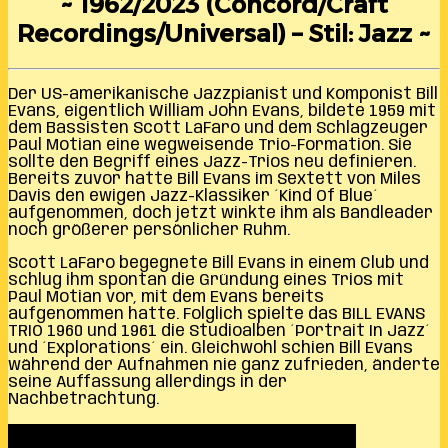
~ 1962/2023 (Concord/Craft
Recordings/Universal) – Stil: Jazz ~
Der US-amerikanische Jazzpianist und Komponist Bill
Evans, eigentlich William John Evans, bildete 1959 mit
dem Bassisten Scott LaFaro und dem Schlagzeuger
Paul Motian eine wegweisende Trio-Formation. Sie
sollte den Begriff eines Jazz-Trios neu definieren.
Bereits zuvor hatte Bill Evans im Sextett von Miles
Davis den ewigen Jazz-Klassiker ´Kind Of Blue´
aufgenommen, doch jetzt winkte ihm als Bandleader
noch größerer persönlicher Ruhm.
Scott LaFaro begegnete Bill Evans in einem Club und
schlug ihm spontan die Gründung eines Trios mit
Paul Motian vor, mit dem Evans bereits
aufgenommen hatte. Folglich spielte das BILL EVANS
TRIO 1960 und 1961 die Studioalben ´Portrait In Jazz´
und ´Explorations´ ein. Gleichwohl schien Bill Evans
während der Aufnahmen nie ganz zufrieden, änderte
seine Auffassung allerdings in der
Nachbetrachtung.