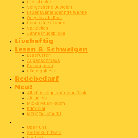
Filetstücke
Vergessene Juwelen
Lebensverlängernde Werke
Only Jazz Is Real
Bands der Stunde
Spezielles
Jahresrückblicke
Livehaftig
Lesen & Schwelgen
Lesefutter
Augenschmaus
Boxengasse
Bildergalerie
Redebedarf
Neu!
Alle Beiträge auf einen Blick
Aktuelles
Micks Mush-Room
Editorial
ME(N)TAL HEALTH
Info
Über uns
SaitenKult-Team