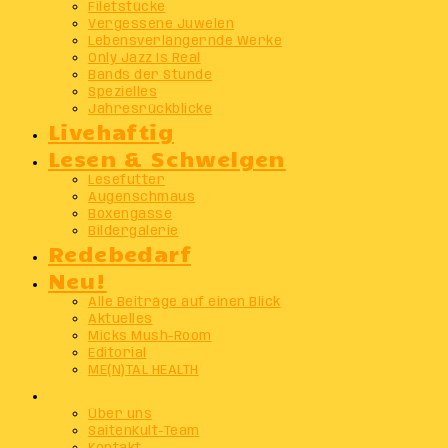
Filetstücke
Vergessene Juwelen
Lebensverlängernde Werke
Only Jazz Is Real
Bands der Stunde
Spezielles
Jahresrückblicke
Livehaftig
Lesen & Schwelgen
Lesefutter
Augenschmaus
Boxengasse
Bildergalerie
Redebedarf
Neu!
Alle Beiträge auf einen Blick
Aktuelles
Micks Mush-Room
Editorial
ME(N)TAL HEALTH
Info
Über uns
SaitenKult-Team