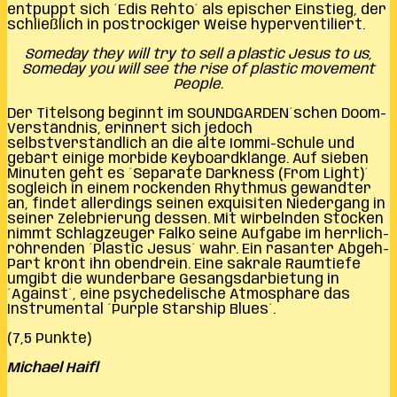
entpuppt sich ´Edis Rehto´ als epischer Einstieg, der
schließlich in postrockiger Weise hyperventiliert.
Someday they will try to sell a plastic Jesus to us,
Someday you will see the rise of plastic movement
People.
Der Titelsong beginnt im SOUNDGARDEN´schen Doom-
Verständnis, erinnert sich jedoch
selbstverständlich an die alte Iommi-Schule und
gebärt einige morbide Keyboardklänge. Auf sieben
Minuten geht es ´Separate Darkness (From Light)´
sogleich in einem rockenden Rhythmus gewandter
an, findet allerdings seinen exquisiten Niedergang in
seiner Zelebrierung dessen. Mit wirbelnden Stöcken
nimmt Schlagzeuger Falko seine Aufgabe im herrlich-
röhrenden ´Plastic Jesus´ wahr. Ein rasanter Abgeh-
Part krönt ihn obendrein. Eine sakrale Raumtiefe
umgibt die wunderbare Gesangsdarbietung in
´Against´, eine psychedelische Atmosphäre das
Instrumental ´Purple Starship Blues´.
(7,5 Punkte)
Michael Haifl