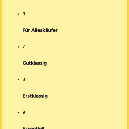
6
Für Alleskäufer
7
Gutklassig
8
Erstklassig
9
Essentiell