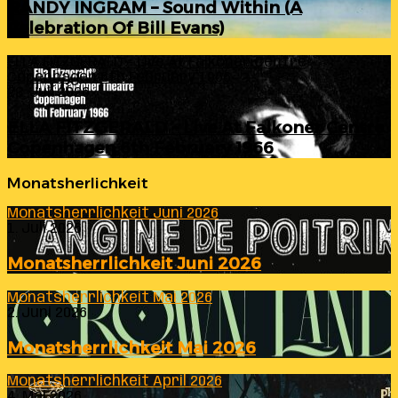
RANDY INGRAM – Sound Within (A
Celebration Of Bill Evans)
ELLA FITZGERALD – Live At Falkoner Centre
Copenhagen 6th February 1966
23. Juli 2026
ELLA FITZGERALD – Live At Falkoner Centre
Copenhagen 6th February 1966
Monatsherlichkeit
Monatsherrlichkeit Juni 2026
1. Juli 2026
Monatsherrlichkeit Juni 2026
Monatsherrlichkeit Mai 2026
2. Juni 2026
Monatsherrlichkeit Mai 2026
Monatsherrlichkeit April 2026
4. Mai 2026