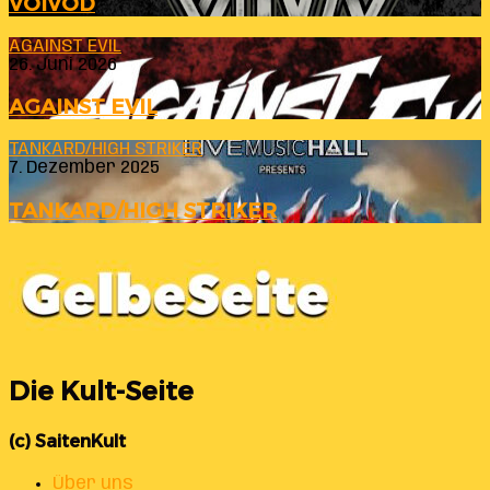
VOIVOD
AGAINST EVIL
26. Juni 2026
AGAINST EVIL
TANKARD/HIGH STRIKER
7. Dezember 2025
TANKARD/HIGH STRIKER
Die Kult-Seite
(c) SaitenKult
Über uns