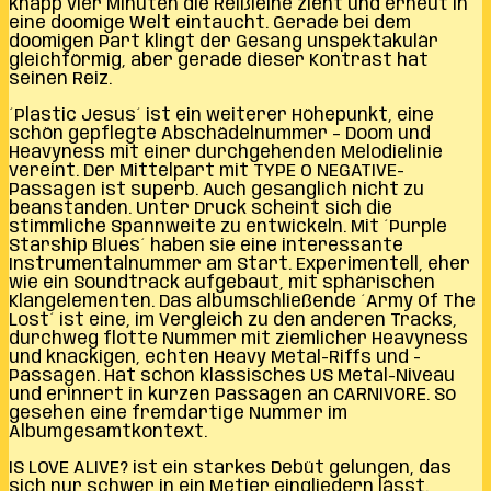
knapp vier Minuten die Reißleine zieht und erneut in
eine doomige Welt eintaucht. Gerade bei dem
doomigen Part klingt der Gesang unspektakulär
gleichförmig, aber gerade dieser Kontrast hat
seinen Reiz.
´Plastic Jesus´ ist ein weiterer Höhepunkt, eine
schön gepflegte Abschädelnummer – Doom und
Heavyness mit einer durchgehenden Melodielinie
vereint. Der Mittelpart mit TYPE O NEGATIVE-
Passagen ist superb. Auch gesanglich nicht zu
beanstanden. Unter Druck scheint sich die
stimmliche Spannweite zu entwickeln. Mit ´Purple
Starship Blues´ haben sie eine interessante
Instrumentalnummer am Start. Experimentell, eher
wie ein Soundtrack aufgebaut, mit sphärischen
Klangelementen. Das albumschließende ´Army Of The
Lost´ ist eine, im Vergleich zu den anderen Tracks,
durchweg flotte Nummer mit ziemlicher Heavyness
und knackigen, echten Heavy Metal-Riffs und -
Passagen. Hat schon klassisches US Metal-Niveau
und erinnert in kurzen Passagen an CARNIVORE. So
gesehen eine fremdartige Nummer im
Albumgesamtkontext.
IS LOVE ALIVE? ist ein starkes Debüt gelungen, das
sich nur schwer in ein Metier eingliedern lässt.