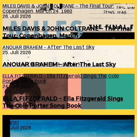
MILES DAVIS & JOHN COLTRANE – The Final Tour:
Copenhagen, March 24, 1960
26. Juli 2026
MILES DAVIS & JOHN COLTRANE – The Final
Tour: Copenhagen, March 24, 1960
ANOUAR BRAHEM – After The Last Sky
25. Juli 2026
ANOUAR BRAHEM – After The Last Sky
ELLA FITZGERALD – Ella Fitzgerald Sings The Cole
Porter Song Book
24. Juli 2026
ELLA FITZGERALD – Ella Fitzgerald Sings
The Cole Porter Song Book
RANDY INGRAM – Sound Within (A Celebration Of Bill
Evans)
24. Juli 2026