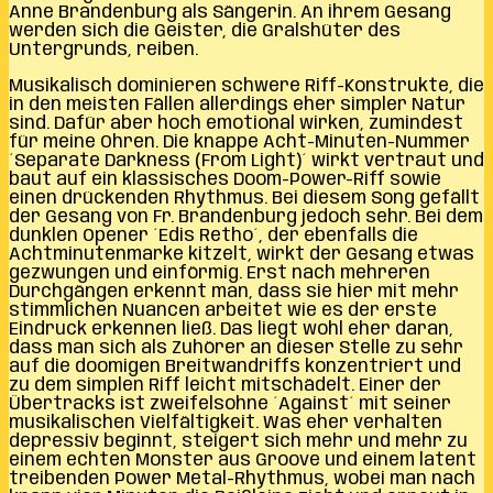
Anne Brandenburg als Sängerin. An ihrem Gesang
werden sich die Geister, die Gralshüter des
Untergrunds, reiben.
Musikalisch dominieren schwere Riff-Konstrukte, die
in den meisten Fällen allerdings eher simpler Natur
sind. Dafür aber hoch emotional wirken, zumindest
für meine Ohren. Die knappe Acht-Minuten-Nummer
´Separate Darkness (From Light)´ wirkt vertraut und
baut auf ein klassisches Doom-Power-Riff sowie
einen drückenden Rhythmus. Bei diesem Song gefällt
der Gesang von Fr. Brandenburg jedoch sehr. Bei dem
dunklen Opener ´Edis Retho´, der ebenfalls die
Achtminutenmarke kitzelt, wirkt der Gesang etwas
gezwungen und einförmig. Erst nach mehreren
Durchgängen erkennt man, dass sie hier mit mehr
stimmlichen Nuancen arbeitet wie es der erste
Eindruck erkennen ließ. Das liegt wohl eher daran,
dass man sich als Zuhörer an dieser Stelle zu sehr
auf die doomigen Breitwandriffs konzentriert und
zu dem simplen Riff leicht mitschädelt. Einer der
Übertracks ist zweifelsohne ´Against´ mit seiner
musikalischen Vielfältigkeit. Was eher verhalten
depressiv beginnt, steigert sich mehr und mehr zu
einem echten Monster aus Groove und einem latent
treibenden Power Metal-Rhythmus, wobei man nach