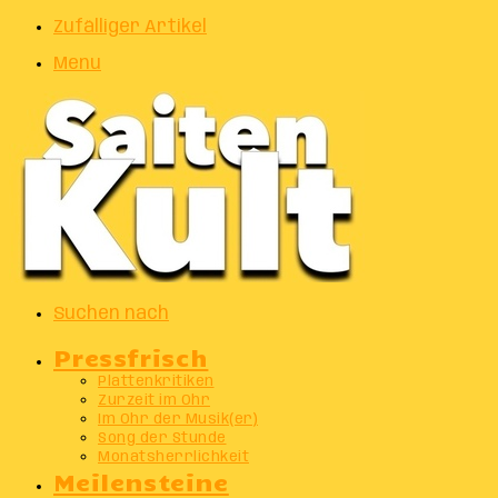
Zufälliger Artikel
Menu
Suchen nach
Pressfrisch
Plattenkritiken
Zurzeit im Ohr
Im Ohr der Musik(er)
Song der Stunde
Monatsherrlichkeit
Meilensteine