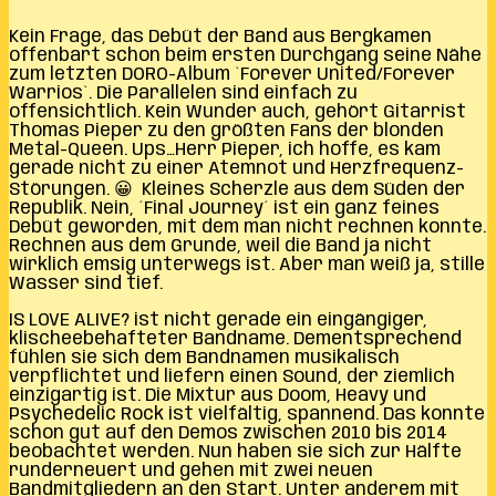
Kein Frage, das Debüt der Band aus Bergkamen
offenbart schon beim ersten Durchgang seine Nähe
zum letzten DORO-Album `Forever United/Forever
Warrios`. Die Parallelen sind einfach zu
offensichtlich. Kein Wunder auch, gehört Gitarrist
Thomas Pieper zu den größten Fans der blonden
Metal-Queen. Ups…Herr Pieper, ich hoffe, es kam
gerade nicht zu einer Atemnot und Herzfrequenz-
Störungen. 😀 Kleines Scherzle aus dem Süden der
Republik. Nein, ´Final Journey´ ist ein ganz feines
Debüt geworden, mit dem man nicht rechnen konnte.
Rechnen aus dem Grunde, weil die Band ja nicht
wirklich emsig unterwegs ist. Aber man weiß ja, stille
Wasser sind tief.
IS LOVE ALIVE? ist nicht gerade ein eingängiger,
klischeebehafteter Bandname. Dementsprechend
fühlen sie sich dem Bandnamen musikalisch
verpflichtet und liefern einen Sound, der ziemlich
einzigartig ist. Die Mixtur aus Doom, Heavy und
Psychedelic Rock ist vielfältig, spannend. Das konnte
schon gut auf den Demos zwischen 2010 bis 2014
beobachtet werden. Nun haben sie sich zur Hälfte
runderneuert und gehen mit zwei neuen
Bandmitgliedern an den Start. Unter anderem mit