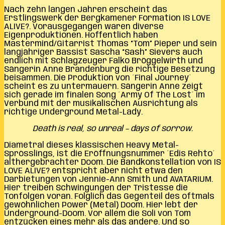
Nach zehn langen Jahren erscheint das
Erstlingswerk der Bergkamener Formation IS LOVE
ALIVE?. Vorausgegangen waren diverse
Eigenproduktionen. Hoffentlich haben
Mastermind/Gitarrist Thomas “Tom” Pieper und sein
langjähriger Bassist Sascha “Sash” Sievers auch
endlich mit Schlagzeuger Falko Bröggelwirth und
Sängerin Anne Brandenburg die richtige Besetzung
beisammen. Die Produktion von ´Final Journey´
scheint es zu untermauern. Sängerin Anne zeigt
sich gerade im finalen Song ´Army Of The Lost´ im
Verbund mit der musikalischen Ausrichtung als
richtige Underground Metal-Lady.
Death is real, so unreal – days of sorrow.
Diametral dieses klassischen Heavy Metal-
Sprösslings, ist die Eröffnungsnummer ´Edis Rehto´
althergebrachter Doom. Die Bandkonstellation von IS
LOVE ALIVE? entspricht aber nicht etwa den
Darbietungen von Jennie-Ann Smith und AVATARIUM.
Hier treiben Schwingungen der Tristesse die
Tonfolgen voran. Folglich das Gegenteil des oftmals
gewöhnlichen Power (Metal) Doom. Hier lebt der
Underground-Doom. Vor allem die Soli von Tom
entzücken eines mehr als das andere. Und so