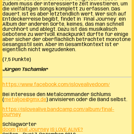
Zudem muss der Interessierte Zeit investieren, um
die vielfältigen Songs komplett zu erfassen. Das
dauert. Ist es aber letztendlich wert. Wer sich auf
Entdeckerreise begibt, findet in ´Final Journey´ ein
Album der anderen Sorte, keines, das man schnell
durchhört und ablegt. Dazu ist das musikalisch
Gebotene zu wertvoll. Knackpunkt dürfte für einige
aber sicher der oberflächlich betrachtet monotone
Gesangsstil sein. Aber im Gesamtkontext ist er
eigentlich nicht wegzudenken.
(7,5 Punkte)
Jürgen Tschamler
https://www.facebook.com/islovealivedoom/
Bei Interesse den Metalcommander Schlums
(
metaljoe@gmx.de
) anvisieren oder die Band selbst.
https://islovealive.bandcamp.com/album/final-
journey
Schlagwörter
doom
Final Journey
IS LOVE ALIVE?