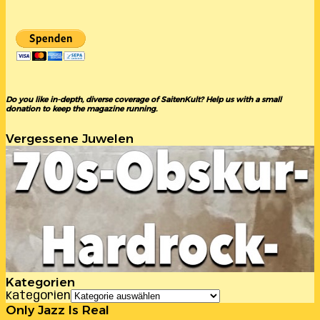
Do you like in-depth, diverse coverage of SaitenKult? Help us with a small
donation to keep the magazine running.
Vergessene Juwelen
Kategorien
Kategorien
Only Jazz Is Real