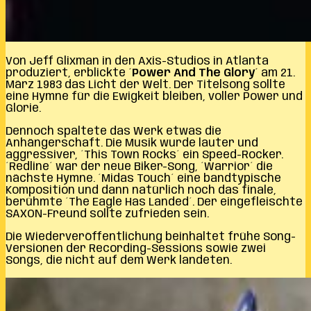
Von Jeff Glixman in den Axis-Studios in Atlanta
produziert, erblickte
´Power And The Glory´
am 21.
März 1983 das Licht der Welt. Der Titelsong sollte
eine Hymne für die Ewigkeit bleiben, voller Power und
Glorie.
Dennoch spaltete das Werk etwas die
Anhängerschaft. Die Musik wurde lauter und
aggressiver, ´This Town Rocks´ ein Speed-Rocker.
´Redline´ war der neue Biker-Song, ´Warrior´ die
nächste Hymne. ´Midas Touch´ eine bandtypische
Komposition und dann natürlich noch das finale,
berühmte ´The Eagle Has Landed´. Der eingefleischte
SAXON-Freund sollte zufrieden sein.
Die Wiederveröffentlichung beinhaltet frühe Song-
Versionen der Recording-Sessions sowie zwei
Songs, die nicht auf dem Werk landeten.