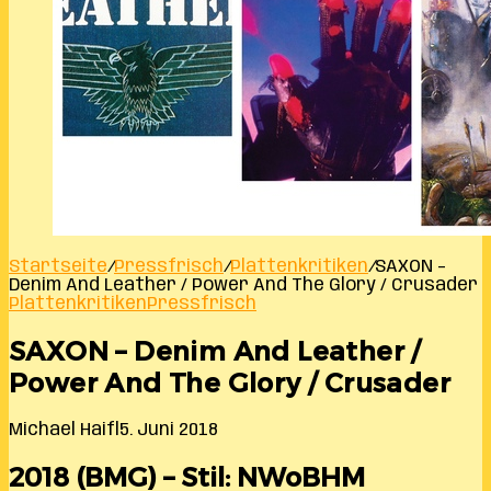
Startseite
/
Pressfrisch
/
Plattenkritiken
/
SAXON –
Denim And Leather / Power And The Glory / Crusader
Plattenkritiken
Pressfrisch
SAXON – Denim And Leather /
Power And The Glory / Crusader
Michael Haifl
5. Juni 2018
2018 (BMG) – Stil: NWoBHM