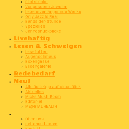
Filetstücke
Vergessene Juwelen
Lebensverlängernde Werke
Only Jazz Is Real
Bands der Stunde
Spezielles
Jahresrückblicke
Livehaftig
Lesen & Schwelgen
Lesefutter
Augenschmaus
Boxengasse
Bildergalerie
Redebedarf
Neu!
Alle Beiträge auf einen Blick
Aktuelles
Micks Mush-Room
Editorial
ME(N)TAL HEALTH
Info
Über uns
SaitenKult-Team