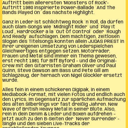
Auftritt beim allerersten ‘Monsters Of Rock’-
Auftritt 1980 inspirierte Power-Ballade ´And The
Bands Played On´ das nächste Highlight.
Ganz in Leder ist schlichtweg Rock ´n´Roll, da dürfen
auch Glam-Songs wie ´Midnight Rider´ und ´Play It
Loud´, Hardrocker á la ´Out Of Control´ oder ´Rough
And Ready´ aufschlagen. Dem mächtigen, zeitlosen
Slogan des Titelsongs konnten allein JUDAS PRIEST in
ihrer ureigenen Umsetzung von Lederspielchen
Gleichwertiges entgegen setzen. Motorräder,
Frauen und Metal sind immer ein Thema gewesen,
erst recht 1981 für Biff Byford – und die Original-
Crew mit den Gitarristen Graham Oliver und Paul
Quinn, Steve Dawson am Bass und Pete Gill am
Schlagzeug, der hernach von Nigel Glockler ersetzt
wurde.
Alles fein in einem schickeren Digipak, in einem
Mediabook-Format, mit vielen Fotos und endlich auch
den Lyrics, im Gegensatz zur spärlichen Aufmachung
des alten Silberlings vor fast dreißig Jahren. New
Wave of British Heavy Metal in seiner Blüte. Also,
rein in dein Denim & Leder und Boxen aufdrehen –
jetzt auch zu den B-Seiten der ´Never Surrender´-
Single und den sieben Live-Tracks der