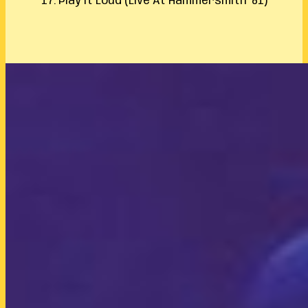
17. Play It Loud (Live At Hammersmith ’81)