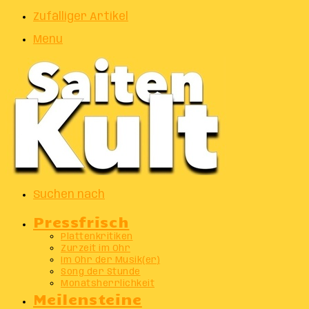
Zufälliger Artikel
Menu
Suchen nach
Pressfrisch
Plattenkritiken
Zurzeit im Ohr
Im Ohr der Musik(er)
Song der Stunde
Monatsherrlichkeit
Meilensteine