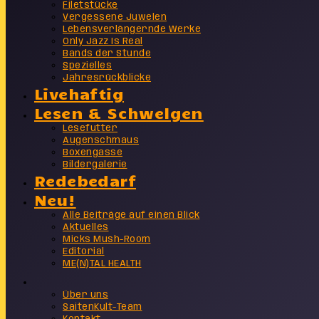
Filetstücke
Vergessene Juwelen
Lebensverlängernde Werke
Only Jazz Is Real
Bands der Stunde
Spezielles
Jahresrückblicke
Livehaftig
Lesen & Schwelgen
Lesefutter
Augenschmaus
Boxengasse
Bildergalerie
Redebedarf
Neu!
Alle Beiträge auf einen Blick
Aktuelles
Micks Mush-Room
Editorial
ME(N)TAL HEALTH
Info
Über uns
SaitenKult-Team