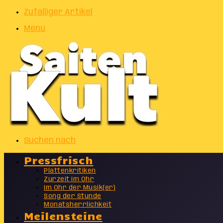
Zufälliger Artikel
Menu
Suchen nach
Pressfrisch
Plattenkritiken
Zurzeit im Ohr
Im Ohr der Musik(er)
Song der Stunde
Monatsherrlichkeit
Meilensteine