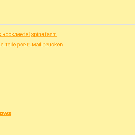
c Rock/Metal
Spinefarm
te
Teile per E-Mail
Drucken
lows