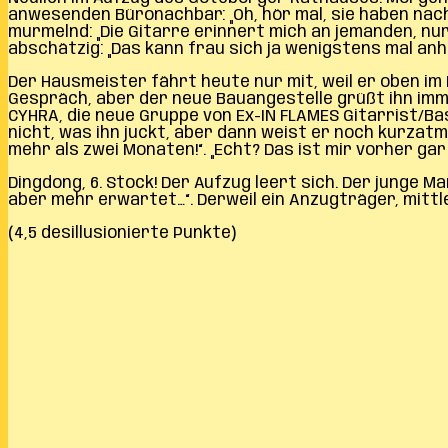
anwesenden Büronachbar: „Oh, hör mal, sie haben nac
murmelnd: „Die Gitarre erinnert mich an jemanden, n
abschätzig: „Das kann frau sich ja wenigstens mal anh
Der Hausmeister fährt heute nur mit, weil er oben im
Gespräch, aber der neue Bauangestelle grüßt ihn immer
CYHRA, die neue Gruppe von Ex-IN FLAMES Gitarrist/Ba
nicht, was ihn juckt, aber dann weist er noch kurzat
mehr als zwei Monaten!“. „Echt? Das ist mir vorher gar 
Dingdong, 6. Stock! Der Aufzug leert sich. Der junge
aber mehr erwartet…“. Derweil ein Anzugträger, mittle
(4,5 desillusionierte Punkte)