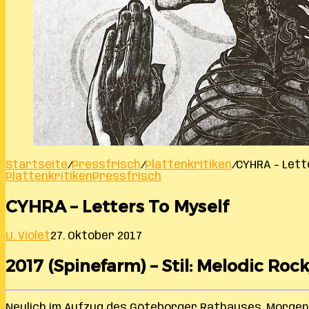
Startseite
/
Pressfrisch
/
Plattenkritiken
/
CYHRA – Lett
Plattenkritiken
Pressfrisch
CYHRA – Letters To Myself
U. Violet
27. Oktober 2017
2017 (Spinefarm) – Stil: Melodic Roc
Neulich im Aufzug des Göteborger Rathauses. Morgen