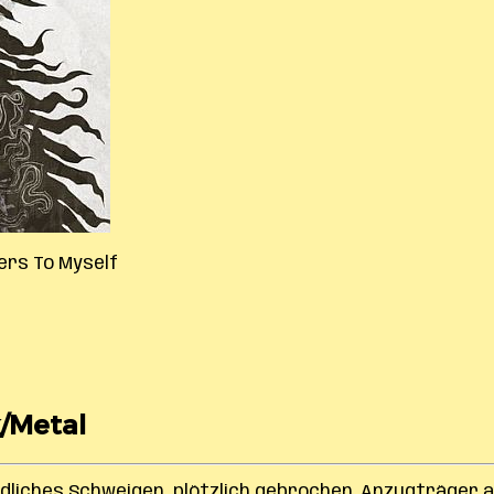
ers To Myself
k/Metal
dliches Schweigen, plötzlich gebrochen. Anzugträger 