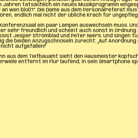
h Jahren tatsächlich ein neues Musikprogramm eingespi
ur an wen bloß?“. Die Dame aus dem Personalreferat m
ören, endlich mal nicht der übliche Krach für ungepfleg
 Konferenzsaal ein paar Lampen auswechseln muss. Und 
 sehr freundlich und scheint auch sonst in Ordnung zu 
ssist Jesper Strömblad und Peter Iwers. Und singen t
mig die beiden Anzugschnöseln zurecht: „Auf Anordnung 
nicht aufgefallen!“
 Mann aus dem Tiefbauamt sieht den Hausmeister kopfsch
rweile entfernt im Flur laufend, in sein Smartphone spr