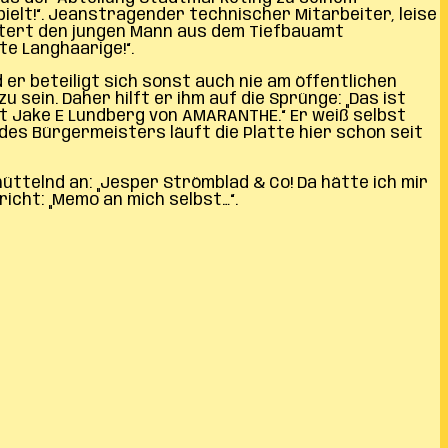
elt!“. Jeanstragender technischer Mitarbeiter, leise
ustert den jungen Mann aus dem Tiefbauamt
te Langhaarige!“.
er beteiligt sich sonst auch nie am öffentlichen
sein. Daher hilft er ihm auf die Sprünge: „Das ist
ut Jake E Lundberg von AMARANTHE.“ Er weiß selbst
des Bürgermeisters läuft die Platte hier schon seit
üttelnd an: „Jesper Strömblad & Co! Da hätte ich mir
icht: „Memo an mich selbst…“.