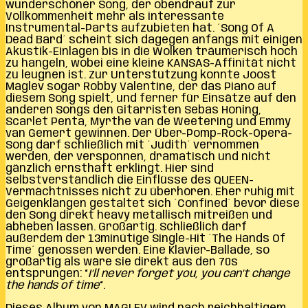
wunderschöner Song, der obendrauf zur
Vollkommenheit mehr als interessante
Instrumental-Parts aufzubieten hat. ´Song Of A
Dead Bard´ scheint sich dagegen anfangs mit einigen
Akustik-Einlagen bis in die Wolken träumerisch hoch
zu hangeln, wobei eine kleine KANSAS-Affinität nicht
zu leugnen ist. Zur Unterstützung konnte Joost
Maglev sogar Robby Valentine, der das Piano auf
diesem Song spielt, und ferner für Einsätze auf den
anderen Songs den Gitarristen Sebas Honing,
Scarlet Penta, Myrthe van de Weetering und Emmy
van Gemert gewinnen. Der Über-Pomp-Rock-Opera-
Song darf schließlich mit ´Judith´ vernommen
werden, der versponnen, dramatisch und nicht
gänzlich ernsthaft erklingt. Hier sind
selbstverständlich die Einflüsse des QUEEN-
Vermächtnisses nicht zu überhören. Eher ruhig mit
Geigenklängen gestaltet sich ´Confined´ bevor diese
den Song direkt heavy metallisch mitreißen und
abheben lassen. Großartig. Schließlich darf
außerdem der 13minütige Single-Hit ´The Hands Of
Time´ genossen werden. Eine Klavier-Ballade, so
großartig als wäre sie direkt aus den 70s
entsprungen: “
I’ll never forget you, you can’t change
the hands of time
“.