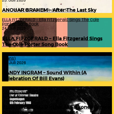
25. Juli 2026
ANOUAR BRAHEM – After The Last Sky
ELLA FITZGERALD – Ella Fitzgerald Sings The Cole
Porter Song Book
24. Juli 2026
ELLA FITZGERALD – Ella Fitzgerald Sings
The Cole Porter Song Book
RANDY INGRAM – Sound Within (A Celebration Of Bill
Evans)
24. Juli 2026
RANDY INGRAM – Sound Within (A
Celebration Of Bill Evans)
ELLA FITZGERALD – Live At Falkoner Centre
Copenhagen 6th February 1966
23. Juli 2026
ELLA FITZGERALD – Live At Falkoner Centre
Copenhagen 6th February 1966