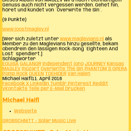
Dieses Album von MAGLEV wird nach reichhaltigem
Genuss auch nicht vergessen werden. Gehet hin,
höret und kündet von ´Overwrite The Sin´.
(9 Punkte)
www.joostmaglev.nl
[Wer sich zuletzt unter
www.maglevians.nl
als
Member zu den Maglevians hinzu gesellte, bekam
obendrein den lässigen Rock-Song ´Eighteen And
Lost´ spendiert.]
Schlagwörter
EQUISA
GALANOR
Independent
jono
JOURNEY
Kansas
MAGLEV
mozart
Overwrite The Sin
PHANTOM´S OPERA
Pomp Rock
QUEEN
TOEHIDER
Van Halen
Michael Haifl
11. April 2016
Facebook
X
LinkedIn
Tumblr
Pinterest
Reddit
VKontakte
Teile per E-Mail
Drucken
Michael Haifl
Webseite
GROBSCHNITT - Solar Music Live