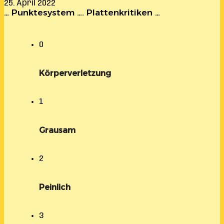
25. April 2022
… Punktesystem …. Plattenkritiken …
0
Körperverletzung
1
Grausam
2
Peinlich
3