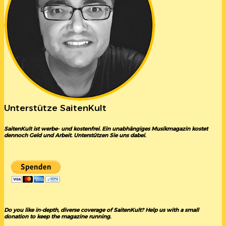
Unterstütze SaitenKult
SaitenKult ist werbe- und kostenfrei. Ein unabhängiges Musikmagazin kostet
dennoch Geld und Arbeit. Unterstützen Sie uns dabei.
Do you like in-depth, diverse coverage of SaitenKult? Help us with a small
donation to keep the magazine running.