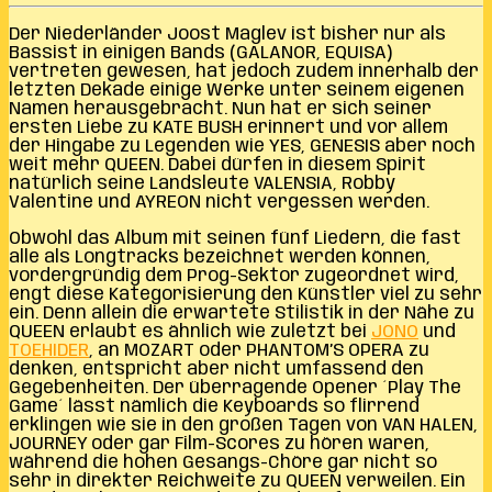
Der Niederländer Joost Maglev ist bisher nur als
Bassist in einigen Bands (GALANOR, EQUISA)
vertreten gewesen, hat jedoch zudem innerhalb der
letzten Dekade einige Werke unter seinem eigenen
Namen herausgebracht. Nun hat er sich seiner
ersten Liebe zu KATE BUSH erinnert und vor allem
der Hingabe zu Legenden wie YES, GENESIS aber noch
weit mehr QUEEN. Dabei dürfen in diesem Spirit
natürlich seine Landsleute VALENSIA, Robby
Valentine und AYREON nicht vergessen werden.
Obwohl das Album mit seinen fünf Liedern, die fast
alle als Longtracks bezeichnet werden können,
vordergründig dem Prog-Sektor zugeordnet wird,
engt diese Kategorisierung den Künstler viel zu sehr
ein. Denn allein die erwartete Stilistik in der Nähe zu
QUEEN erlaubt es ähnlich wie zuletzt bei
JONO
und
TOEHIDER
, an MOZART oder PHANTOM’S OPERA zu
denken, entspricht aber nicht umfassend den
Gegebenheiten. Der überragende Opener ´Play The
Game´ lässt nämlich die Keyboards so flirrend
erklingen wie sie in den großen Tagen von VAN HALEN,
JOURNEY oder gar Film-Scores zu hören waren,
während die hohen Gesangs-Chöre gar nicht so
sehr in direkter Reichweite zu QUEEN verweilen. Ein