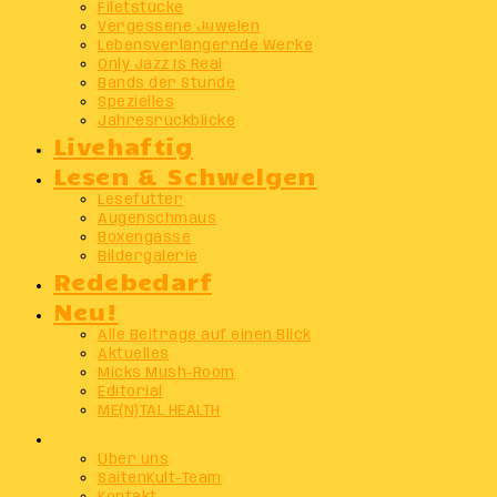
Filetstücke
Vergessene Juwelen
Lebensverlängernde Werke
Only Jazz Is Real
Bands der Stunde
Spezielles
Jahresrückblicke
Livehaftig
Lesen & Schwelgen
Lesefutter
Augenschmaus
Boxengasse
Bildergalerie
Redebedarf
Neu!
Alle Beiträge auf einen Blick
Aktuelles
Micks Mush-Room
Editorial
ME(N)TAL HEALTH
Info
Über uns
SaitenKult-Team