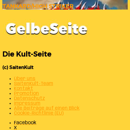
TANKARD/HIGH STRIKER
Die Kult-Seite
(c) SaitenKult
Über uns
SaitenKult-Team
Kontakt
Promotion
Datenschutz
Impressum
Alle Beiträge auf einen Blick
Cookie-Richtlinie (EU)
Facebook
X