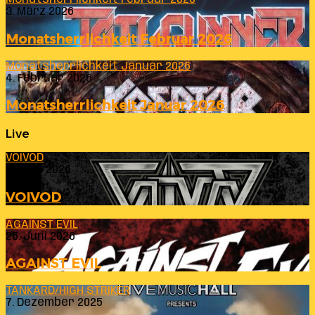
3. März 2026
Monatsherrlichkeit Februar 2026
Monatsherrlichkeit Januar 2026
4. Februar 2026
Monatsherrlichkeit Januar 2026
Live
VOIVOD
23. Juli 2026
VOIVOD
AGAINST EVIL
26. Juni 2026
AGAINST EVIL
TANKARD/HIGH STRIKER
7. Dezember 2025