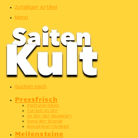
Zufälliger Artikel
Menu
Suchen nach
Pressfrisch
Plattenkritiken
Zurzeit im Ohr
Im Ohr der Musik(er)
Song der Stunde
Monatsherrlichkeit
Meilensteine