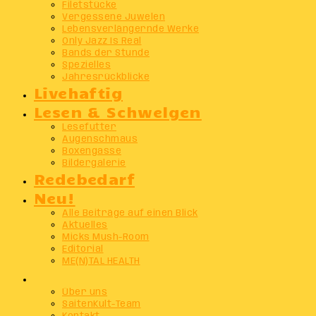
Filetstücke
Vergessene Juwelen
Lebensverlängernde Werke
Only Jazz Is Real
Bands der Stunde
Spezielles
Jahresrückblicke
Livehaftig
Lesen & Schwelgen
Lesefutter
Augenschmaus
Boxengasse
Bildergalerie
Redebedarf
Neu!
Alle Beiträge auf einen Blick
Aktuelles
Micks Mush-Room
Editorial
ME(N)TAL HEALTH
Info
Über uns
SaitenKult-Team