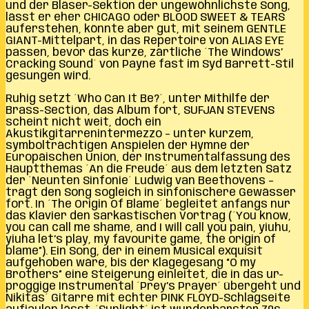
und der Bläser-Sektion der ungewöhnlichste Song,
lässt er eher CHICAGO oder BLOOD SWEET & TEARS
auferstehen, könnte aber gut, mit seinem GENTLE
GIANT-Mittelpart, in das Repertoire von ALIAS EYE
passen, bevor das kurze, zärtliche ´The Windows’
Cracking Sound´ von Payne fast im Syd Barrett-Stil
gesungen wird.
Ruhig setzt ´Who Can It Be?´, unter Mithilfe der
Brass-Section, das Album fort, SUFJAN STEVENS
scheint nicht weit, doch ein
Akustikgitarrenintermezzo – unter kurzem,
symbolträchtigen Anspielen der Hymne der
Europäischen Union, der Instrumentalfassung des
Hauptthemas ´An die Freude´ aus dem letzten Satz
der ´Neunten Sinfonie´ Ludwig van Beethovens –
trägt den Song sogleich in sinfonischere Gewässer
fort. In ´The Origin Of Blame´ begleitet anfangs nur
das Klavier den sarkastischen Vortrag (´You know,
you can call me shame, and I will call you pain, yiuhu,
yiuha let’s play, my favourite game, the origin of
blame”). Ein Song, der in einem Musical exquisit
aufgehoben wäre, bis der Klagegesang “O my
Brothers” eine Steigerung einleitet, die in das ur-
proggige Instrumental ´Prey’s Prayer´ übergeht und
Nikitas´ Gitarre mit echter PINK FLOYD-Schlagseite