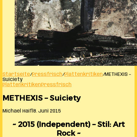
Startseite
/
Pressfrisch
/
Plattenkritiken
/
METHEXIS –
Suiciety
Plattenkritiken
Pressfrisch
METHEXIS – Suiciety
Michael Haifl
8. Juni 2015
~ 2015 (Independent) – Stil: Art
Rock ~