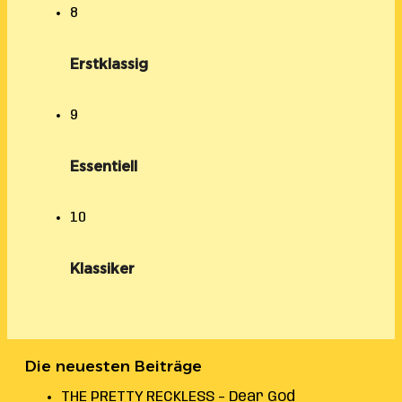
8
Erstklassig
9
Essentiell
10
Klassiker
Die neuesten Beiträge
THE PRETTY RECKLESS – Dear God