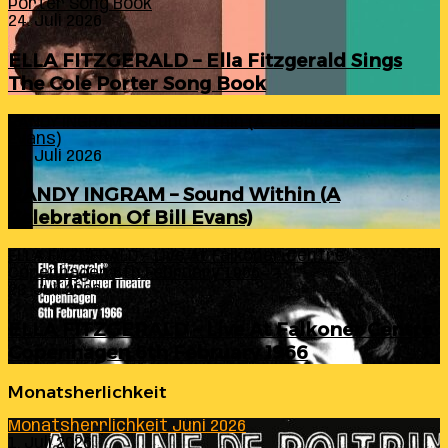
Porter Song Book
24. Juli 2026
ELLA FITZGERALD – Ella Fitzgerald Sings
The Cole Porter Song Book
RANDY INGRAM – Sound Within (A Celebration Of Bill
Evans)
24. Juli 2026
RANDY INGRAM – Sound Within (A
Celebration Of Bill Evans)
ELLA FITZGERALD – Live At Falkoner Centre
Copenhagen 6th February 1966
23. Juli 2026
ELLA FITZGERALD – Live At Falkoner Centre
Copenhagen 6th February 1966
Monatsherlichkeit
Monatsherrlichkeit Juni 2026
1. Juli 2026