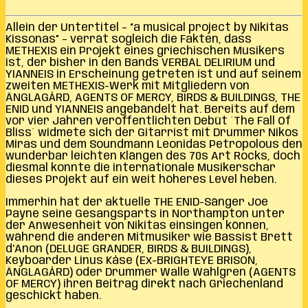
Allein der Untertitel – “a musical project by Nikitas
Kissonas” – verrät sogleich die Fakten, dass
METHEXIS ein Projekt eines griechischen Musikers
ist, der bisher in den Bands VERBAL DELIRIUM und
YIANNEIS in Erscheinung getreten ist und auf seinem
zweiten METHEXIS-Werk mit Mitgliedern von
ÄNGLAGÅRD, AGENTS OF MERCY, BIRDS & BUILDINGS, THE
ENID und YIANNEIS angebändelt hat. Bereits auf dem
vor vier Jahren veröffentlichten Debüt ´The Fall Of
Bliss´ widmete sich der Gitarrist mit Drummer Nikos
Miras und dem Soundmann Leonidas Petropolous den
wunderbar leichten Klängen des 70s Art Rocks, doch
diesmal konnte die internationale Musikerschar
dieses Projekt auf ein weit höheres Level heben.
Immerhin hat der aktuelle THE ENID-Sänger Joe
Payne seine Gesangsparts in Northampton unter
der Anwesenheit von Nikitas einsingen können,
während die anderen Mitmusiker wie Bassist Brett
d’Anon (DELUGE GRANDER, BIRDS & BUILDINGS),
Keyboarder Linus Kåse (Ex-BRIGHTEYE BRISON,
ÄNGLAGÅRD) oder Drummer Walle Wahlgren (AGENTS
OF MERCY) ihren Beitrag direkt nach Griechenland
geschickt haben.