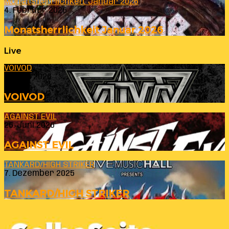
Monatsherrlichkeit Januar 2026
4. Februar 2026
Monatsherrlichkeit Januar 2026
Live
VOIVOD
23. Juli 2026
VOIVOD
AGAINST EVIL
26. Juni 2026
AGAINST EVIL
TANKARD/HIGH STRIKER
7. Dezember 2025
TANKARD/HIGH STRIKER