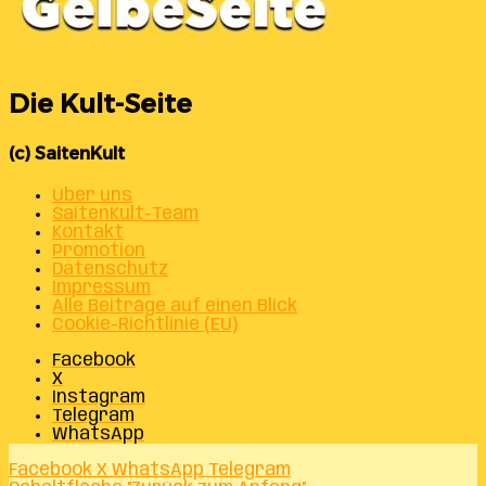
Die Kult-Seite
(c) SaitenKult
Über uns
SaitenKult-Team
Kontakt
Promotion
Datenschutz
Impressum
Alle Beiträge auf einen Blick
Cookie-Richtlinie (EU)
Facebook
X
Instagram
Telegram
WhatsApp
Facebook
X
WhatsApp
Telegram