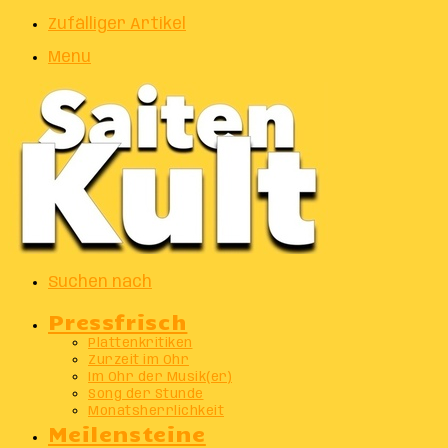
Zufälliger Artikel
Menu
Suchen nach
Pressfrisch
Plattenkritiken
Zurzeit im Ohr
Im Ohr der Musik(er)
Song der Stunde
Monatsherrlichkeit
Meilensteine