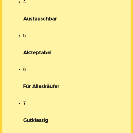
4
Austauschbar
5
Akzeptabel
6
Für Alleskäufer
7
Gutklassig