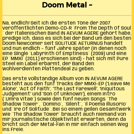
Doom Metal ~
Na, endlich! Seit ich die ersten Töne der 2007
veröffentlichten Demo-CD-R ´From The Depth Of Soul
´ der italienischen Band IN AEVUM AGERE gehört habe,
predige ich, dass es sich bei der Band um den besten
Doom Newcomer seit SOLITUDE AETURNUS handelt
und nun endlich – fünf Jahre später (in denen noch
eine Single ´Labyrinth Of Emptiness´ (2009) und eine
EP ´MMXI´ (2011) erschienen sind) – hat sich mit Pure
Steel ein Label erbarmt, der Band den
wohlverdienten Plattendeal zu geben.
Das erste vollständige Album von IN AEVUM AGERE
besteht aus den fünf Tracks der MMXI-EP (‘Leave Me
Alone’, ‘Act Of Faith’, ‘The Last Farewell’, ‘Iniquitous
Judgement’ und ‘Son Of Unknown’), einem Intro
(´Umra Vitae´) sowie den fünf neuen Songs ´The
Shadow Tower´, ´Domino´, ´Silent´, ´Il Poema Illusorio´
und ´Ire Of Solitude´. Bei so einem geilen Gesamtwerk
wie ´The Shadow Tower´ braucht auch niemand von
mir journalistische Objektivität erwarten, denn da
bricht sich der Metal-Fan in mir einfach seinen Weg
ins Freie.