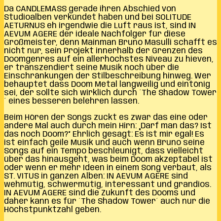
Da CANDLEMASS gerade ihren Abschied von
Studioalben verkündet haben und bei SOLITUDE
AETURNUS eh irgendwie die Luft raus ist, sind IN
AEVUM AGERE der ideale Nachfolger für diese
Großmeister, denn Mainman Bruno Masulli schafft es
nicht nur, sein Projekt innerhalb der Grenzen des
Doomgenres auf ein allerhöchstes Niveau zu hieven,
er transzendiert seine Musik noch über die
Einschränkungen der Stilbeschreibung hinweg. Wer
behauptet dass Doom Metal langweilig und eintönig
sei, der sollte sich wirklich durch ´The Shadow Tower
´ eines besseren belehren lassen.
Beim Hören der Songs zuckt es zwar das eine oder
andere Mal auch durch mein Hirn: „Darf man das? Ist
das noch Doom?“ Ehrlich gesagt: Es ist mir egal! Es
ist einfach geile Musik und auch wenn Bruno seine
Songs auf ein Tempo beschleunigt, dass vielleicht
über das hinausgeht, was beim Doom akzeptabel ist
oder wenn er mehr Ideen in einem Song verbaut, als
ST. VITUS in ganzen Alben: IN AEVUM AGERE sind
wehmütig, schwermütig, interessant und grandios.
IN AEVUM AGERE sind die Zukunft des Dooms und
daher kann es für ´The Shadow Tower´ auch nur die
Höchstpunktzahl geben.