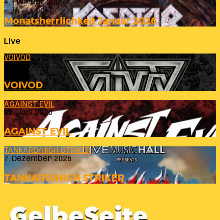
4. Februar 2026
Monatsherrlichkeit Januar 2026
Live
VOIVOD
23. Juli 2026
VOIVOD
AGAINST EVIL
26. Juni 2026
AGAINST EVIL
TANKARD/HIGH STRIKER
7. Dezember 2025
TANKARD/HIGH STRIKER