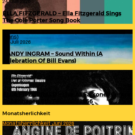
24. Juli 2026
ELLA FITZGERALD – Ella Fitzgerald Sings
The Cole Porter Song Book
RANDY INGRAM – Sound Within (A Celebration Of Bill
Evans)
24. Juli 2026
RANDY INGRAM – Sound Within (A
Celebration Of Bill Evans)
ELLA FITZGERALD – Live At Falkoner Centre
Copenhagen 6th February 1966
23. Juli 2026
ELLA FITZGERALD – Live At Falkoner Centre
Copenhagen 6th February 1966
Monatsherlichkeit
Monatsherrlichkeit Juni 2026
1. Juli 2026