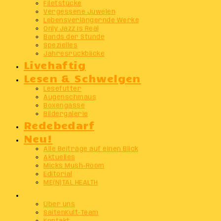
Filetstücke
Vergessene Juwelen
Lebensverlängernde Werke
Only Jazz Is Real
Bands der Stunde
Spezielles
Jahresrückblicke
Livehaftig
Lesen & Schwelgen
Lesefutter
Augenschmaus
Boxengasse
Bildergalerie
Redebedarf
Neu!
Alle Beiträge auf einen Blick
Aktuelles
Micks Mush-Room
Editorial
ME(N)TAL HEALTH
Info
Über uns
SaitenKult-Team