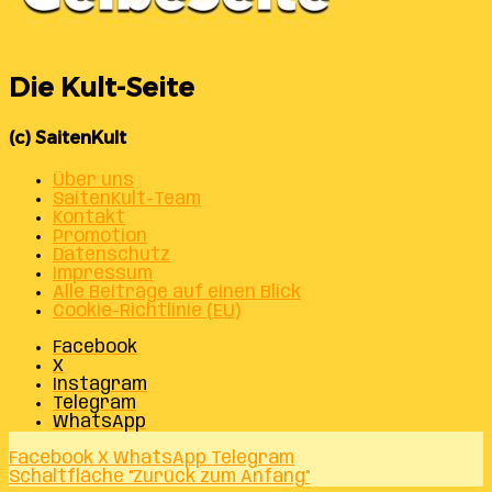
Die Kult-Seite
(c) SaitenKult
Über uns
SaitenKult-Team
Kontakt
Promotion
Datenschutz
Impressum
Alle Beiträge auf einen Blick
Cookie-Richtlinie (EU)
Facebook
X
Instagram
Telegram
WhatsApp
Facebook
X
WhatsApp
Telegram
Schaltfläche "Zurück zum Anfang"