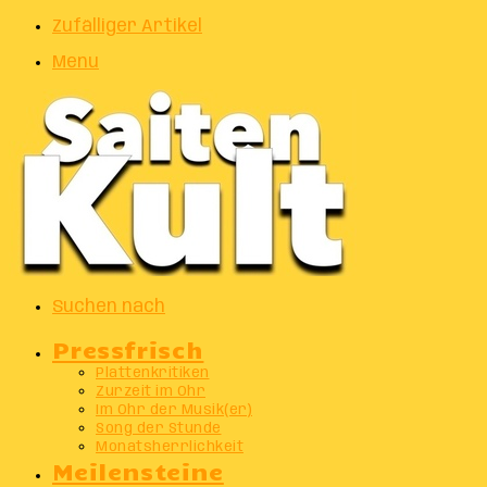
Zufälliger Artikel
Menu
Suchen nach
Pressfrisch
Plattenkritiken
Zurzeit im Ohr
Im Ohr der Musik(er)
Song der Stunde
Monatsherrlichkeit
Meilensteine