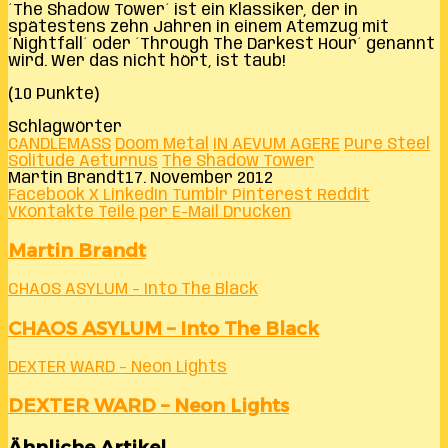
´The Shadow Tower´ ist ein Klassiker, der in
spätestens zehn Jahren in einem Atemzug mit
´Nightfall´ oder ´Through The Darkest Hour´ genannt
wird. Wer das nicht hört, ist taub!
(10 Punkte)
Schlagwörter
CANDLEMASS
Doom Metal
IN AEVUM AGERE
Pure Steel
Solitude Aeturnus
The Shadow Tower
Martin Brandt
17. November 2012
Facebook
X
LinkedIn
Tumblr
Pinterest
Reddit
VKontakte
Teile per E-Mail
Drucken
Martin Brandt
CHAOS ASYLUM – Into The Black
CHAOS ASYLUM – Into The Black
DEXTER WARD – Neon Lights
DEXTER WARD – Neon Lights
Ähnliche Artikel