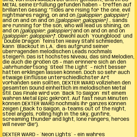
METAL seine Erfüllung gefunden haben – treffen auf
brillanten Gesang: “Tides are rising for the one, evil
nightmares raging, on and on
[galoppier, galoppier]
and on and on and on
[galoppier, galoppier]
… sands
are running for the son, who will lead us shining, on
and on
[galoppier, galoppier]
and on and on and on
[galoppier, galoppier]
”. Obwohl auch `Youngblood` und
`Double Dragon` feinsten Heavy Stahl schmieden,
kann `Blackout In L.A.` dies aufgrund seiner
überragenden melodischen Leads nochmals
steigern. Das ist höchstes Niveau, das sind Melodien,
die auch die großen Q5 – man erinnere sich an den
Jahrhundertsong `Steel The Light` – nicht besser
hätten erklingen lassen können. Doch so sehr auch
etwaige Einflüsse unterschiedlichster Art
vorhanden sein sollten, DEXTER WARD vollziehen den
gesamten Sound einheitlich im melodischen Metal
Stil. Das Finale wird von `Back To Saigon` mit einem
wahren Metal Epic gekrönt. Auf fast neun Minuten
können DEXTER WARD nochmals ihr ganzes Können
zeigen („Back to Saigon, a-teams out of the night,
steel angels, rolling high in the sky, gunfire,
screaming thunder and light, lone rangers, heroes
will never die”).
DEXTER WARD – `Neon Lights` – ein wahres