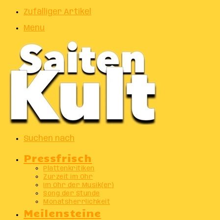
Zufälliger Artikel
Menu
Suchen nach
Pressfrisch
Plattenkritiken
Zurzeit im Ohr
Im Ohr der Musik(er)
Song der Stunde
Monatsherrlichkeit
Meilensteine