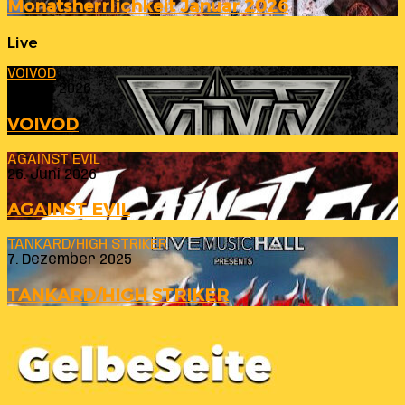
Monatsherrlichkeit Januar 2026
Live
VOIVOD
23. Juli 2026
VOIVOD
AGAINST EVIL
26. Juni 2026
AGAINST EVIL
TANKARD/HIGH STRIKER
7. Dezember 2025
TANKARD/HIGH STRIKER