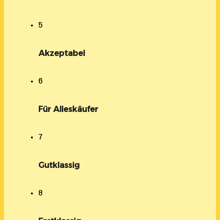
5
Akzeptabel
6
Für Alleskäufer
7
Gutklassig
8