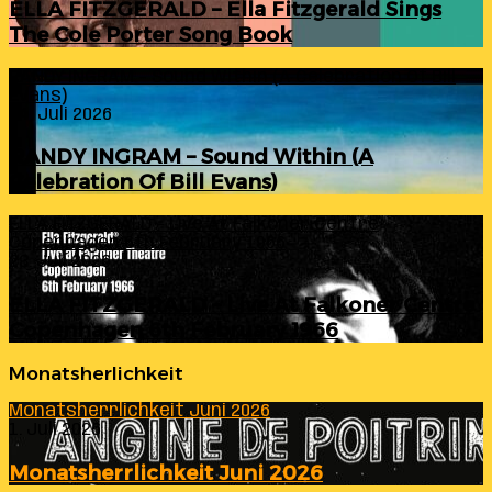
ELLA FITZGERALD – Ella Fitzgerald Sings
The Cole Porter Song Book
RANDY INGRAM – Sound Within (A Celebration Of Bill
Evans)
24. Juli 2026
RANDY INGRAM – Sound Within (A
Celebration Of Bill Evans)
ELLA FITZGERALD – Live At Falkoner Centre
Copenhagen 6th February 1966
23. Juli 2026
ELLA FITZGERALD – Live At Falkoner Centre
Copenhagen 6th February 1966
Monatsherlichkeit
Monatsherrlichkeit Juni 2026
1. Juli 2026
Monatsherrlichkeit Juni 2026