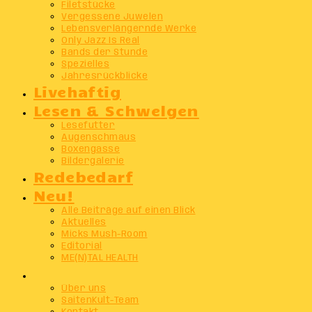
Filetstücke
Vergessene Juwelen
Lebensverlängernde Werke
Only Jazz Is Real
Bands der Stunde
Spezielles
Jahresrückblicke
Livehaftig
Lesen & Schwelgen
Lesefutter
Augenschmaus
Boxengasse
Bildergalerie
Redebedarf
Neu!
Alle Beiträge auf einen Blick
Aktuelles
Micks Mush-Room
Editorial
ME(N)TAL HEALTH
Info
Über uns
SaitenKult-Team