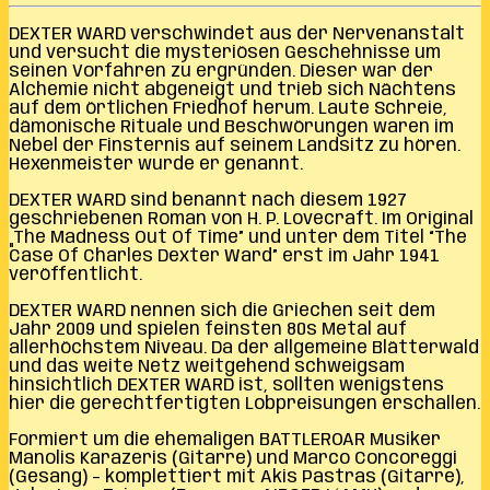
DEXTER WARD verschwindet aus der Nervenanstalt
und versucht die mysteriösen Geschehnisse um
seinen Vorfahren zu ergründen. Dieser war der
Alchemie nicht abgeneigt und trieb sich Nächtens
auf dem örtlichen Friedhof herum. Laute Schreie,
dämonische Rituale und Beschwörungen waren im
Nebel der Finsternis auf seinem Landsitz zu hören.
Hexenmeister wurde er genannt.
DEXTER WARD sind benannt nach diesem 1927
geschriebenen Roman von H. P. Lovecraft. Im Original
„The Madness Out Of Time” und unter dem Titel “The
Case Of Charles Dexter Ward” erst im Jahr 1941
veröffentlicht.
DEXTER WARD nennen sich die Griechen seit dem
Jahr 2009 und spielen feinsten 80s Metal auf
allerhöchstem Niveau. Da der allgemeine Blätterwald
und das weite Netz weitgehend schweigsam
hinsichtlich DEXTER WARD ist, sollten wenigstens
hier die gerechtfertigten Lobpreisungen erschallen.
Formiert um die ehemaligen BATTLEROAR Musiker
Manolis Karazeris (Gitarre) und Marco Concoreggi
(Gesang) – komplettiert mit Akis Pastras (Gitarre),