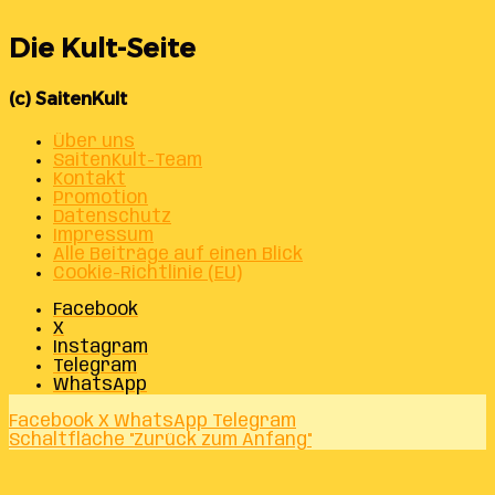
Die Kult-Seite
(c) SaitenKult
Über uns
SaitenKult-Team
Kontakt
Promotion
Datenschutz
Impressum
Alle Beiträge auf einen Blick
Cookie-Richtlinie (EU)
Facebook
X
Instagram
Telegram
WhatsApp
Facebook
X
WhatsApp
Telegram
Schaltfläche "Zurück zum Anfang"