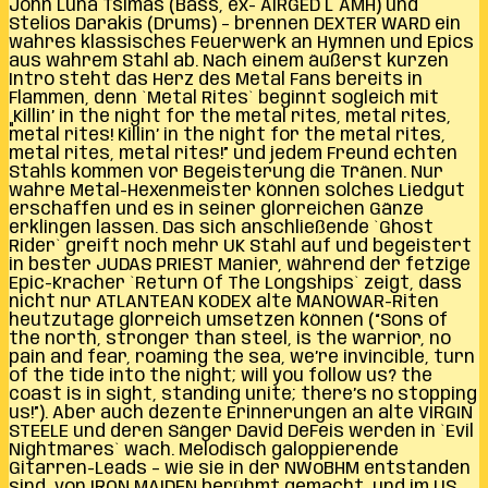
John Luna Tsimas (Bass, ex- AIRGED L´AMH) und
Stelios Darakis (Drums) – brennen DEXTER WARD ein
wahres klassisches Feuerwerk an Hymnen und Epics
aus wahrem Stahl ab. Nach einem äußerst kurzen
Intro steht das Herz des Metal Fans bereits in
Flammen, denn `Metal Rites` beginnt sogleich mit
„Killin’ in the night for the metal rites, metal rites,
metal rites! Killin’ in the night for the metal rites,
metal rites, metal rites!” und jedem Freund echten
Stahls kommen vor Begeisterung die Tränen. Nur
wahre Metal-Hexenmeister können solches Liedgut
erschaffen und es in seiner glorreichen Gänze
erklingen lassen. Das sich anschließende `Ghost
Rider` greift noch mehr UK Stahl auf und begeistert
in bester JUDAS PRIEST Manier, während der fetzige
Epic-Kracher `Return Of The Longships` zeigt, dass
nicht nur ATLANTEAN KODEX alte MANOWAR-Riten
heutzutage glorreich umsetzen können (“Sons of
the north, stronger than steel, is the warrior, no
pain and fear, roaming the sea, we’re invincible, turn
of the tide into the night; will you follow us? the
coast is in sight, standing unite; there’s no stopping
us!”). Aber auch dezente Erinnerungen an alte VIRGIN
STEELE und deren Sänger David DeFeis werden in `Evil
Nightmares` wach. Melodisch galoppierende
Gitarren-Leads – wie sie in der NWoBHM entstanden
sind, von IRON MAIDEN berühmt gemacht, und im US