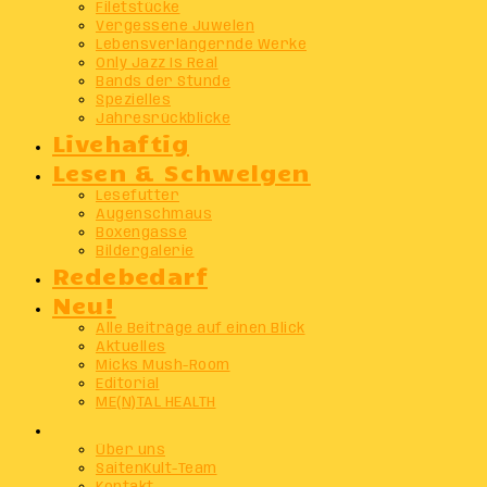
Filetstücke
Vergessene Juwelen
Lebensverlängernde Werke
Only Jazz Is Real
Bands der Stunde
Spezielles
Jahresrückblicke
Livehaftig
Lesen & Schwelgen
Lesefutter
Augenschmaus
Boxengasse
Bildergalerie
Redebedarf
Neu!
Alle Beiträge auf einen Blick
Aktuelles
Micks Mush-Room
Editorial
ME(N)TAL HEALTH
Info
Über uns
SaitenKult-Team