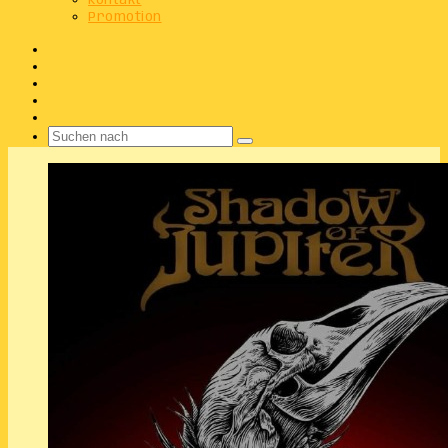
Kontakt
Promotion
Facebook
X
Instagram
Telegram
WhatsApp
Suchen
nach