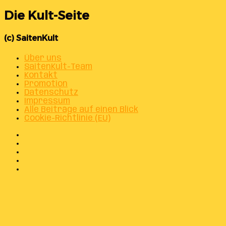
Die Kult-Seite
(c) SaitenKult
Über uns
SaitenKult-Team
Kontakt
Promotion
Datenschutz
Impressum
Alle Beiträge auf einen Blick
Cookie-Richtlinie (EU)
Facebook
X
Instagram
Telegram
WhatsApp
Facebook
X
WhatsApp
Telegram
Schaltfläche
"Zurück
zum
Anfang"