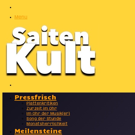
Zufälliger
Artikel
Menu
Suchen
nach
Pressfrisch
Plattenkritiken
Zurzeit im Ohr
Im Ohr der Musik(er)
Song der Stunde
Monatsherrlichkeit
Meilensteine