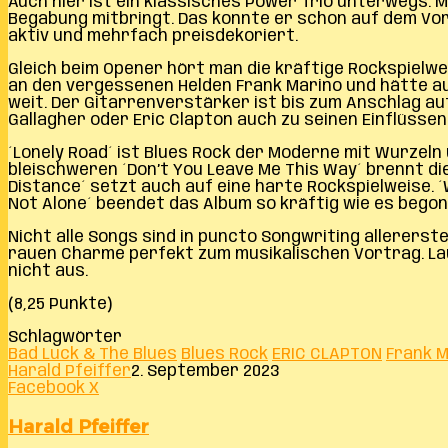
Auch hier ist ein klassisches Power Trio unterwegs. 
Begabung mitbringt. Das konnte er schon auf dem Vorg
aktiv und mehrfach preisdekoriert.
Gleich beim Opener hört man die kräftige Rockspielwei
an den vergessenen Helden Frank Marino und hätte auf 
weit. Der Gitarrenverstärker ist bis zum Anschlag au
Gallagher oder Eric Clapton auch zu seinen Einflüssen.
´Lonely Road´ ist Blues Rock der Moderne mit Wurzeln
bleischweren ´Don’t You Leave Me This Way´ brennt die 
Distance´ setzt auch auf eine harte Rockspielweise. 
Not Alone´ beendet das Album so kräftig wie es begonn
Nicht alle Songs sind in puncto Songwriting allererst
rauen Charme perfekt zum musikalischen Vortrag. Lau
nicht aus.
(8,25 Punkte)
Schlagwörter
Bad Luck & The Blues
Blues Rock
ERIC CLAPTON
Frank M
Harald Pfeiffer
2. September 2023
LinkedIn
Tumblr
Pinterest
Reddit
VKontakte
Teile
Drucken
Facebook
X
per
E-
Harald Pfeiffer
Mail