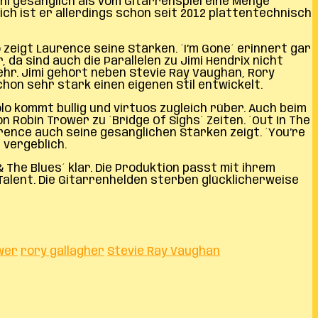
hl gesanglich als vom Gitarrenspiel eine Menge
h ist er allerdings schon seit 2012 plattentechnisch
zeigt Laurence seine Stärken. ´I’m Gone´ erinnert gar
da sind auch die Parallelen zu Jimi Hendrix nicht
ehr. Jimi gehört neben Stevie Ray Vaughan, Rory
chon sehr stark einen eigenen Stil entwickelt.
o kommt bullig und virtuos zugleich rüber. Auch beim
 Robin Trower zu ´Bridge Of Sighs´ Zeiten. ´Out In The
rence auch seine gesanglichen Stärken zeigt. ´You’re
 vergeblich.
 The Blues´ klar. Die Produktion passt mit ihrem
alent. Die Gitarrenhelden sterben glücklicherweise
wer
rory gallagher
Stevie Ray Vaughan