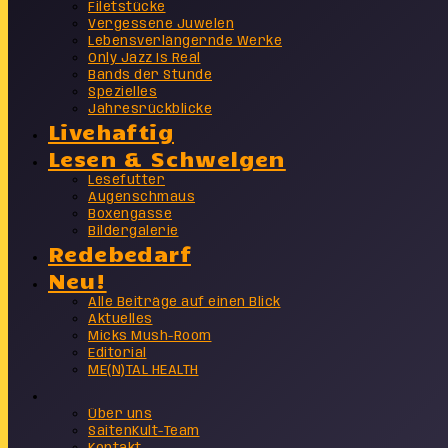
Filetstücke
Vergessene Juwelen
Lebensverlängernde Werke
Only Jazz Is Real
Bands der Stunde
Spezielles
Jahresrückblicke
Livehaftig
Lesen & Schwelgen
Lesefutter
Augenschmaus
Boxengasse
Bildergalerie
Redebedarf
Neu!
Alle Beiträge auf einen Blick
Aktuelles
Micks Mush-Room
Editorial
ME(N)TAL HEALTH
Info
Über uns
SaitenKult-Team