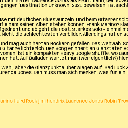
Mit dem Briten Laurence Jones als Frontmann, der sowo
änger ´Destination Unknown´ 2021 beweisen. Tatsächlic
se mit deutlichen Blueswurzeln. Und beim Gitarrensolo 
einem seiner Alben stehen können. Frank Marino? Klar, 
fgedreht und ab geht die Post. Starkes Solo – einmal m
 Nicht die schlechtesten Vorbilder. Allerdings hat er s
 und mag auch harten Rockern gefallen. Das Wahwah-Sol
Gitarre lichterloh. Der Song erinnert an Glanztaten von
´Woman´ ist ein kompakter Heavy Boogie Shuffle, wo Lau
en hat. Auf Balladen wartet man (wer eigentlich?) hier
e Wahl, aber die Glanzpunkte überwiegen auf ´Bad Luck &
rence Jones. Den muss man sich merken. Was für ein T
arino
Hard Rock
jimi hendrix
Laurence Jones
Robin Tro