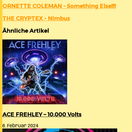
ORNETTE
ORNETTE COLEMAN - Something Else!!!!
COLEMAN
-
THE
THE CRYPTEX - Nimbus
Something
CRYPTEX
Else!!!!
-
Ähnliche Artikel
Nimbus
ACE FREHLEY – 10,000 Volts
6. Februar 2024