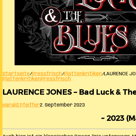
Startseite
/
Pressfrisch
/
Plattenkritiken
/
LAURENCE JON
Plattenkritiken
Pressfrisch
LAURENCE JONES – Bad Luck & The
Harald Pfeiffer
2. September 2023
~ 2023 (M