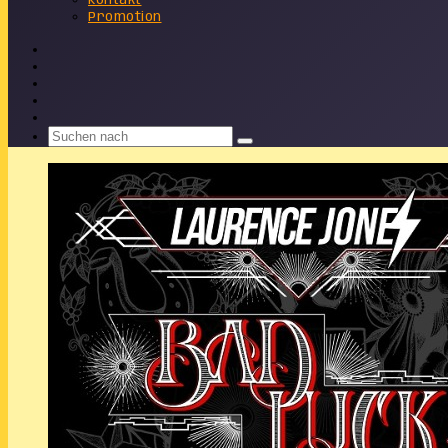
Kontakt
Promotion
Facebook
X
Instagram
Telegram
WhatsApp
Suchen
nach