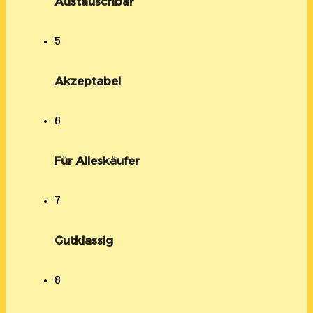
Austauschbar
5
Akzeptabel
6
Für Alleskäufer
7
Gutklassig
8