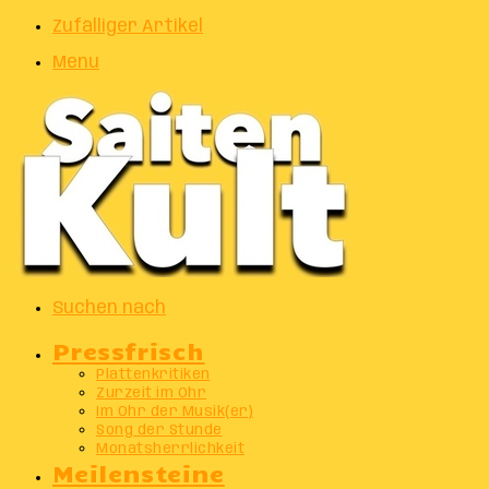
Zufälliger Artikel
Menu
Suchen nach
Pressfrisch
Plattenkritiken
Zurzeit im Ohr
Im Ohr der Musik(er)
Song der Stunde
Monatsherrlichkeit
Meilensteine