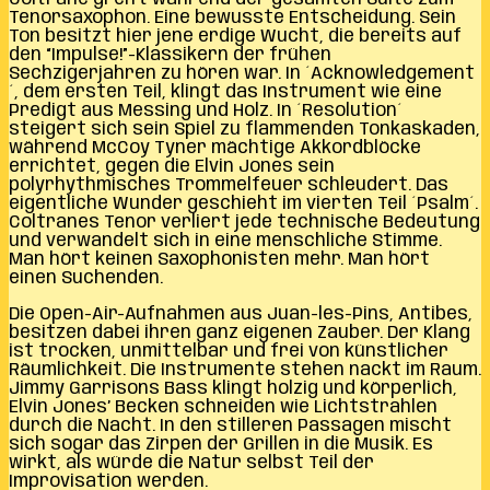
Tenorsaxophon. Eine bewusste Entscheidung. Sein
Ton besitzt hier jene erdige Wucht, die bereits auf
den “Impulse!”-Klassikern der frühen
Sechzigerjahren zu hören war. In ´Acknowledgement
´, dem ersten Teil, klingt das Instrument wie eine
Predigt aus Messing und Holz. In ´Resolution´
steigert sich sein Spiel zu flammenden Tonkaskaden,
während McCoy Tyner mächtige Akkordblöcke
errichtet, gegen die Elvin Jones sein
polyrhythmisches Trommelfeuer schleudert. Das
eigentliche Wunder geschieht im vierten Teil ´Psalm´.
Coltranes Tenor verliert jede technische Bedeutung
und verwandelt sich in eine menschliche Stimme.
Man hört keinen Saxophonisten mehr. Man hört
einen Suchenden.
Die Open-Air-Aufnahmen aus Juan-les-Pins, Antibes,
besitzen dabei ihren ganz eigenen Zauber. Der Klang
ist trocken, unmittelbar und frei von künstlicher
Räumlichkeit. Die Instrumente stehen nackt im Raum.
Jimmy Garrisons Bass klingt holzig und körperlich,
Elvin Jones’ Becken schneiden wie Lichtstrahlen
durch die Nacht. In den stilleren Passagen mischt
sich sogar das Zirpen der Grillen in die Musik. Es
wirkt, als würde die Natur selbst Teil der
Improvisation werden.