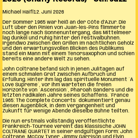
Michael Haifl
12. Juni 2026
Der Sommer 1965 war heiß an der Côte d’Azur. Die
Luft über den Pinien von Juan-les-Pins flimmerte
noch lange nach Sonnenuntergang, das Mittelmeer
lag dunkel und ruhig hinter den Festivalbühnen.
Irgendwo zwischen den Grillen im nächtlichen Gehölz
und den erwartungsvollen Blicken des Publikums
stand ein Mann mit einem Tenorsaxophon und schien
bereits eine andere Welt zu sehen.
John Coltrane befand sich in jenen Julitagen auf
einem schmalen Grat zwischen Aufbruch und
Erfüllung. Hinter ihm lag das spirituelle Monument ´A
Love Supreme´, vor ihm warteten die freien
Horizonte von ´Ascension´, Pharoah Sanders und die
letzten radikalen Jahre seines Schaffens. ´France
1965: The Complete Concerts´ dokumentiert genau
diesen Augenblick, in dem Vergangenheit und
Zukunft für wenige Abende dieselbe Bühne teilten.
Die nun erstmals vollständig veröffentlichte
Frankreich-Tournee vereint das klassische JOHN
COLTRANE QUARTET in seiner endgültigen Form: John
Coltrane, McCoy Tyner, Jimmy Garrison und Elvin