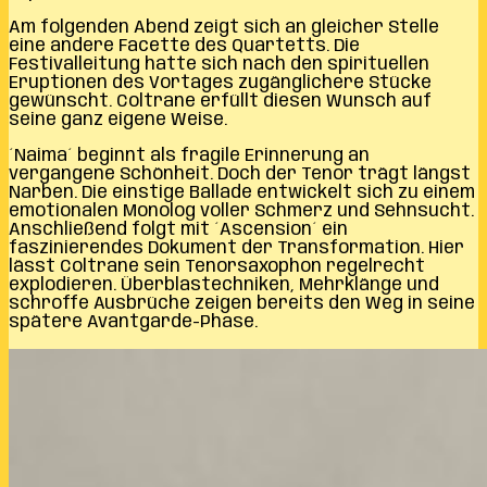
Am folgenden Abend zeigt sich an gleicher Stelle
eine andere Facette des Quartetts. Die
Festivalleitung hatte sich nach den spirituellen
Eruptionen des Vortages zugänglichere Stücke
gewünscht. Coltrane erfüllt diesen Wunsch auf
seine ganz eigene Weise.
´Naima´ beginnt als fragile Erinnerung an
vergangene Schönheit. Doch der Tenor trägt längst
Narben. Die einstige Ballade entwickelt sich zu einem
emotionalen Monolog voller Schmerz und Sehnsucht.
Anschließend folgt mit ´Ascension´ ein
faszinierendes Dokument der Transformation. Hier
lässt Coltrane sein Tenorsaxophon regelrecht
explodieren. Überblastechniken, Mehrklänge und
schroffe Ausbrüche zeigen bereits den Weg in seine
spätere Avantgarde-Phase.