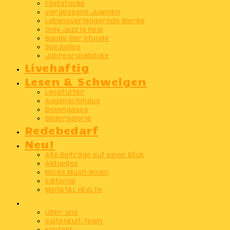
Filetstücke
Vergessene Juwelen
Lebensverlängernde Werke
Only Jazz Is Real
Bands der Stunde
Spezielles
Jahresrückblicke
Livehaftig
Lesen & Schwelgen
Lesefutter
Augenschmaus
Boxengasse
Bildergalerie
Redebedarf
Neu!
Alle Beiträge auf einen Blick
Aktuelles
Micks Mush-Room
Editorial
ME(N)TAL HEALTH
Info
Über uns
SaitenKult-Team