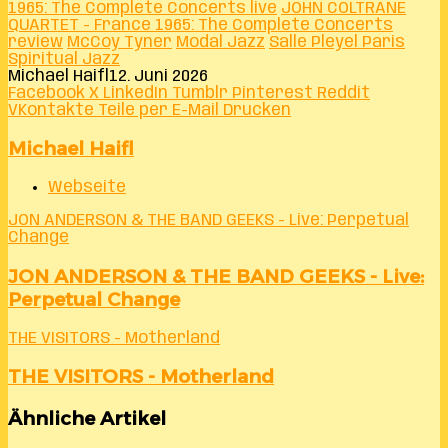
1965: The Complete Concerts live
JOHN COLTRANE
QUARTET - France 1965: The Complete Concerts
review
McCoy Tyner
Modal Jazz
Salle Pleyel Paris
Spiritual Jazz
Michael Haifl
12. Juni 2026
Facebook
X
LinkedIn
Tumblr
Pinterest
Reddit
VKontakte
Teile per E-Mail
Drucken
Michael Haifl
Webseite
JON ANDERSON & THE BAND GEEKS - Live: Perpetual
Change
JON ANDERSON & THE BAND GEEKS - Live:
Perpetual Change
THE VISITORS - Motherland
THE VISITORS - Motherland
Ähnliche Artikel