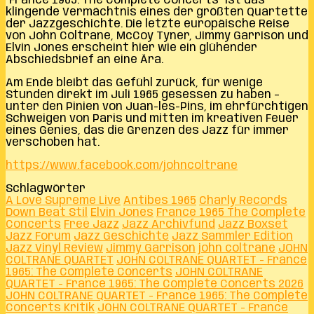
´France 1965: The Complete Concerts´ ist das
klingende Vermächtnis eines der größten Quartette
der Jazzgeschichte. Die letzte europäische Reise
von John Coltrane, McCoy Tyner, Jimmy Garrison und
Elvin Jones erscheint hier wie ein glühender
Abschiedsbrief an eine Ära.
Am Ende bleibt das Gefühl zurück, für wenige
Stunden direkt im Juli 1965 gesessen zu haben –
unter den Pinien von Juan-les-Pins, im ehrfürchtigen
Schweigen von Paris und mitten im kreativen Feuer
eines Genies, das die Grenzen des Jazz für immer
verschoben hat.
https://www.facebook.com/johncoltrane
Schlagwörter
A Love Supreme Live
Antibes 1965
Charly Records
Down Beat Stil
Elvin Jones
France 1965 The Complete
Concerts
Free Jazz
Jazz Archivfund
Jazz Boxset
Jazz Forum
Jazz Geschichte
Jazz Sammler Edition
Jazz Vinyl Review
Jimmy Garrison
john coltrane
JOHN
COLTRANE QUARTET
JOHN COLTRANE QUARTET - France
1965: The Complete Concerts
JOHN COLTRANE
QUARTET - France 1965: The Complete Concerts 2026
JOHN COLTRANE QUARTET - France 1965: The Complete
Concerts Kritik
JOHN COLTRANE QUARTET - France