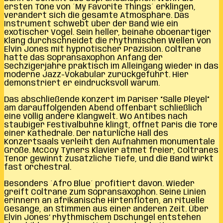
ersten Töne von ´My Favorite Things´ erklingen,
verändert sich die gesamte Atmosphäre. Das
Instrument schwebt über der Band wie ein
exotischer Vogel. Sein heller, beinahe oboenartiger
Klang durchschneidet die rhythmischen Wellen von
Elvin Jones mit hypnotischer Präzision. Coltrane
hatte das Sopransaxophon Anfang der
Sechzigerjahre praktisch im Alleingang wieder in das
moderne Jazz-Vokabular zurückgeführt. Hier
demonstriert er eindrucksvoll warum.
Das abschließende Konzert im Pariser “Salle Pleyel”
am darauffolgenden Abend offenbart schließlich
eine völlig andere Klangwelt. Wo Antibes nach
staubiger Festivalbühne klingt, öffnet Paris die Tore
einer Kathedrale. Der natürliche Hall des
Konzertsaals verleiht den Aufnahmen monumentale
Größe. McCoy Tyners Klavier atmet freier, Coltranes
Tenor gewinnt zusätzliche Tiefe, und die Band wirkt
fast orchestral.
Besonders ´Afro Blue´ profitiert davon. Wieder
greift Coltrane zum Sopransaxophon. Seine Linien
erinnern an afrikanische Hirtenflöten, an rituelle
Gesänge, an Stimmen aus einer anderen Zeit. Über
Elvin Jones’ rhythmischem Dschungel entstehen