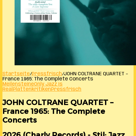
Startseite
/
Pressfrisch
/
JOHN COLTRANE QUARTET –
France 1965: The Complete Concerts
Meilensteine
Only Jazz Is
Real
Plattenkritiken
Pressfrisch
JOHN COLTRANE QUARTET –
France 1965: The Complete
Concerts
2026 (Charly Records) - Stil: Jazz