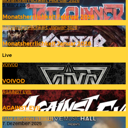
Monatsherrlichkeit Februar 2026
3. März 2026
Monatsherrlichkeit Februar 2026
Monatsherrlichkeit Januar 2026
4. Februar 2026
Monatsherrlichkeit Januar 2026
Live
VOIVOD
23. Juli 2026
VOIVOD
AGAINST EVIL
26. Juni 2026
AGAINST EVIL
TANKARD/HIGH STRIKER
7. Dezember 2025