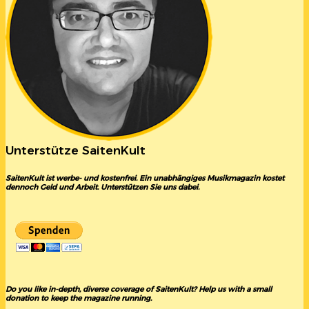
Unterstütze SaitenKult
SaitenKult ist werbe- und kostenfrei. Ein unabhängiges Musikmagazin kostet
dennoch Geld und Arbeit. Unterstützen Sie uns dabei.
Do you like in-depth, diverse coverage of SaitenKult? Help us with a small
donation to keep the magazine running.