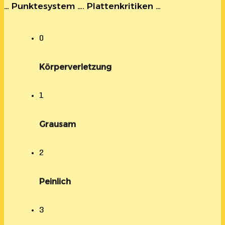
… Punktesystem …. Plattenkritiken …
0
Körperverletzung
1
Grausam
2
Peinlich
3