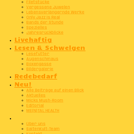
Filetstücke
Vergessene Juwelen
Lebensverlängernde Werke
Only Jazz Is Real
Bands der Stunde
Spezielles
Jahresrückblicke
Livehaftig
Lesen & Schwelgen
Lesefutter
Augenschmaus
Boxengasse
Bildergalerie
Redebedarf
Neu!
Alle Beiträge auf einen Blick
Aktuelles
Micks Mush-Room
Editorial
ME(N)TAL HEALTH
Info
Über uns
SaitenKult-Team