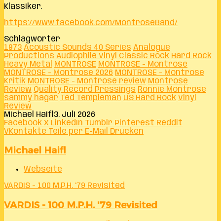
Klassiker.
https://www.facebook.com/MontroseBand/
Schlagwörter
1973
Acoustic Sounds 40 Series
Analogue
Productions
Audiophile Vinyl
Classic Rock
Hard Rock
Heavy Metal
MONTROSE
MONTROSE - Montrose
MONTROSE - Montrose 2026
MONTROSE - Montrose
Kritik
MONTROSE - Montrose review
Montrose
Review
Quality Record Pressings
Ronnie Montrose
sammy hagar
Ted Templeman
US Hard Rock
Vinyl
Review
Michael Haifl
3. Juli 2026
Facebook
X
LinkedIn
Tumblr
Pinterest
Reddit
VKontakte
Teile per E-Mail
Drucken
Michael Haifl
Webseite
VARDIS - 100 M.P.H. '79 Revisited
VARDIS - 100 M.P.H. '79 Revisited