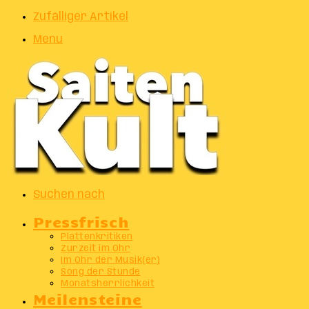
Zufälliger Artikel
Menu
Suchen nach
Pressfrisch
Plattenkritiken
Zurzeit im Ohr
Im Ohr der Musik(er)
Song der Stunde
Monatsherrlichkeit
Meilensteine