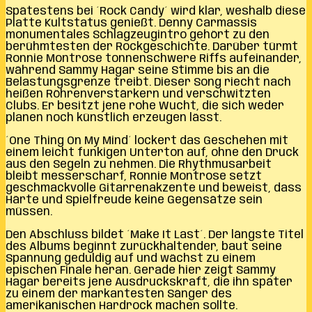
Spätestens bei ´Rock Candy´ wird klar, weshalb diese
Platte Kultstatus genießt. Denny Carmassis
monumentales Schlagzeugintro gehört zu den
berühmtesten der Rockgeschichte. Darüber türmt
Ronnie Montrose tonnenschwere Riffs aufeinander,
während Sammy Hagar seine Stimme bis an die
Belastungsgrenze treibt. Dieser Song riecht nach
heißen Röhrenverstärkern und verschwitzten
Clubs. Er besitzt jene rohe Wucht, die sich weder
planen noch künstlich erzeugen lässt.
´One Thing On My Mind´ lockert das Geschehen mit
einem leicht funkigen Unterton auf, ohne den Druck
aus den Segeln zu nehmen. Die Rhythmusarbeit
bleibt messerscharf, Ronnie Montrose setzt
geschmackvolle Gitarrenakzente und beweist, dass
Härte und Spielfreude keine Gegensätze sein
müssen.
Den Abschluss bildet ´Make It Last´. Der längste Titel
des Albums beginnt zurückhaltender, baut seine
Spannung geduldig auf und wächst zu einem
epischen Finale heran. Gerade hier zeigt Sammy
Hagar bereits jene Ausdruckskraft, die ihn später
zu einem der markantesten Sänger des
amerikanischen Hardrock machen sollte.