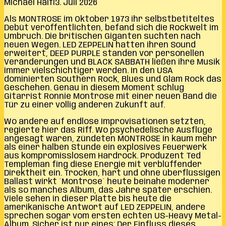
Michael Haifl
3. Juli 2026
Als MONTROSE im Oktober 1973 ihr selbstbetiteltes
Debüt veröffentlichten, befand sich die Rockwelt im
Umbruch. Die britischen Giganten suchten nach
neuen Wegen. LED ZEPPELIN hatten ihren Sound
erweitert, DEEP PURPLE standen vor personellen
Veränderungen und BLACK SABBATH ließen ihre Musik
immer vielschichtiger werden. In den USA
dominierten Southern Rock, Blues und Glam Rock das
Geschehen. Genau in diesem Moment schlug
Gitarrist Ronnie Montrose mit einer neuen Band die
Tür zu einer völlig anderen Zukunft auf.
Wo andere auf endlose Improvisationen setzten,
regierte hier das Riff. Wo psychedelische Ausflüge
angesagt waren, zündeten MONTROSE in kaum mehr
als einer halben Stunde ein explosives Feuerwerk
aus kompromisslosem Hardrock. Produzent Ted
Templeman fing diese Energie mit verblüffender
Direktheit ein. Trocken, hart und ohne überflüssigen
Ballast wirkt ´Montrose´ heute beinahe moderner
als so manches Album, das Jahre später erschien.
Viele sehen in dieser Platte bis heute die
amerikanische Antwort auf LED ZEPPELIN, andere
sprechen sogar vom ersten echten US-Heavy Metal-
Album. Sicher ist nur eines: Der Einfluss dieses