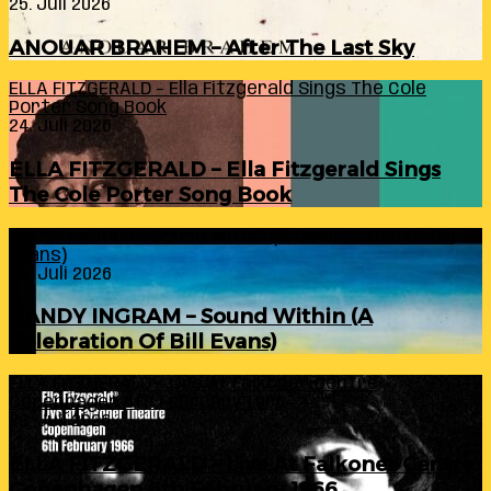
25. Juli 2026
ANOUAR BRAHEM – After The Last Sky
ELLA FITZGERALD – Ella Fitzgerald Sings The Cole
Porter Song Book
24. Juli 2026
ELLA FITZGERALD – Ella Fitzgerald Sings
The Cole Porter Song Book
RANDY INGRAM – Sound Within (A Celebration Of Bill
Evans)
24. Juli 2026
RANDY INGRAM – Sound Within (A
Celebration Of Bill Evans)
ELLA FITZGERALD – Live At Falkoner Centre
Copenhagen 6th February 1966
23. Juli 2026
ELLA FITZGERALD – Live At Falkoner Centre
Copenhagen 6th February 1966