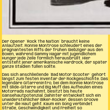
Der Opener ´Rock The Nation´ braucht keine
Anlaufzeit. Ronnie Montrose schleudert eines der
prägnantesten Riffs der frühen Siebziger aus den
Boxen, während Sammy Hagar mit jugendlichem
Hunger jede Zeile förmlich herausbrüllt. Hier
entsteht jener amerikanische Hardrock, der später
ganze Stadien füllen sollte.
Das sich anschließende ´Bad Motor Scooter´ gehört
längst zum festen Inventar der Rockgeschichte. Das
legendäre Gitarrenintro, bei dem Ronnie Montrose
mit Slide-Gitarre und Big Muff das Aufheulen eines
Motorrads nachahmt, besitzt bis heute
Gänsehautpotenzial. Dahinter entwickelt sich ein
unwiderstehlicher Biker-Rocker, dessen Groove
unter die Haut geht. Kaum ein Song verbindet
Straße, Geschwindigkeit und Freiheit so