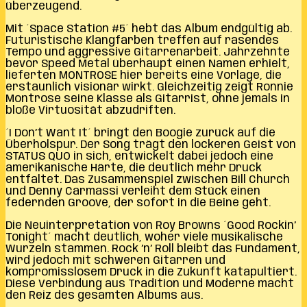
überzeugend.
Mit ´Space Station #5´ hebt das Album endgültig ab.
Futuristische Klangfarben treffen auf rasendes
Tempo und aggressive Gitarrenarbeit. Jahrzehnte
bevor Speed Metal überhaupt einen Namen erhielt,
lieferten MONTROSE hier bereits eine Vorlage, die
erstaunlich visionär wirkt. Gleichzeitig zeigt Ronnie
Montrose seine Klasse als Gitarrist, ohne jemals in
bloße Virtuosität abzudriften.
´I Don’t Want It´ bringt den Boogie zurück auf die
Überholspur. Der Song trägt den lockeren Geist von
STATUS QUO in sich, entwickelt dabei jedoch eine
amerikanische Härte, die deutlich mehr Druck
entfaltet. Das Zusammenspiel zwischen Bill Church
und Denny Carmassi verleiht dem Stück einen
federnden Groove, der sofort in die Beine geht.
Die Neuinterpretation von Roy Browns ´Good Rockin’
Tonight´ macht deutlich, woher viele musikalische
Wurzeln stammen. Rock ’n’ Roll bleibt das Fundament,
wird jedoch mit schweren Gitarren und
kompromisslosem Druck in die Zukunft katapultiert.
Diese Verbindung aus Tradition und Moderne macht
den Reiz des gesamten Albums aus.