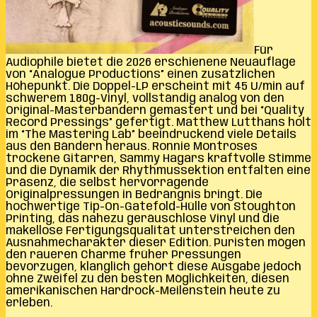
Für
Audiophile bietet die 2026 erschienene Neuauflage
von “Analogue Productions” einen zusätzlichen
Höhepunkt. Die Doppel-LP erscheint mit 45 U/min auf
schwerem 180g-Vinyl, vollständig analog von den
Original-Masterbändern gemastert und bei “Quality
Record Pressings” gefertigt. Matthew Lutthans holt
im “The Mastering Lab” beeindruckend viele Details
aus den Bändern heraus. Ronnie Montroses
trockene Gitarren, Sammy Hagars kraftvolle Stimme
und die Dynamik der Rhythmussektion entfalten eine
Präsenz, die selbst hervorragende
Originalpressungen in Bedrängnis bringt. Die
hochwertige Tip-On-Gatefold-Hülle von Stoughton
Printing, das nahezu geräuschlose Vinyl und die
makellose Fertigungsqualität unterstreichen den
Ausnahmecharakter dieser Edition. Puristen mögen
den raueren Charme früher Pressungen
bevorzugen, klanglich gehört diese Ausgabe jedoch
ohne Zweifel zu den besten Möglichkeiten, diesen
amerikanischen Hardrock-Meilenstein heute zu
erleben.