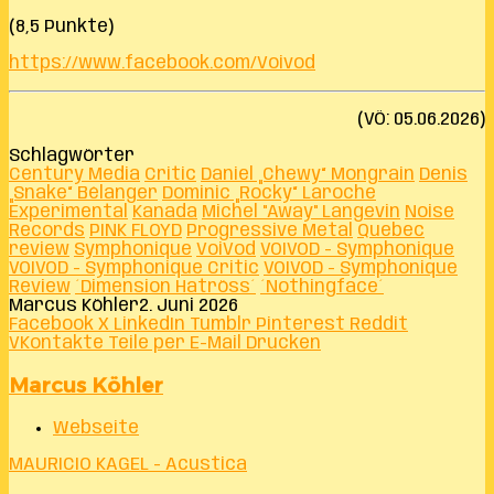
(8,5 Punkte)
https://www.facebook.com/Voivod
(VÖ: 05.06.2026)
Schlagwörter
Century Media
Critic
Daniel „Chewy“ Mongrain
Denis
„Snake“ Bélanger
Dominic „Rocky“ Laroche
Experimental
Kanada
Michel "Away" Langevin
Noise
Records
PINK FLOYD
Progressive Metal
Quebec
review
Symphonique
VoiVod
VOIVOD - Symphonique
VOIVOD - Symphonique Critic
VOIVOD - Symphonique
Review
´Dimension Hatröss´
´Nothingface´
Marcus Köhler
2. Juni 2026
Facebook
X
LinkedIn
Tumblr
Pinterest
Reddit
VKontakte
Teile per E-Mail
Drucken
Marcus Köhler
Webseite
MAURICIO KAGEL - Acustica