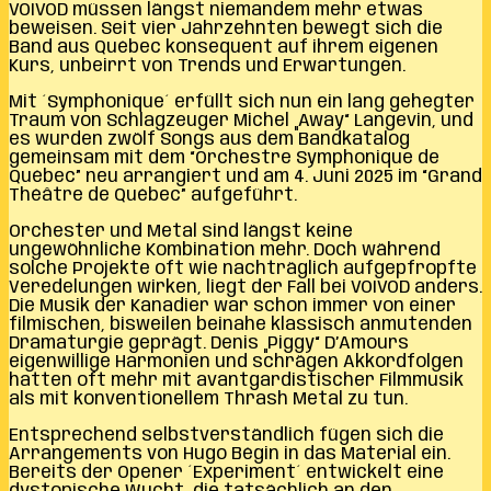
VOIVOD müssen längst niemandem mehr etwas
beweisen. Seit vier Jahrzehnten bewegt sich die
Band aus Québec konsequent auf ihrem eigenen
Kurs, unbeirrt von Trends und Erwartungen.
Mit ´Symphonique´ erfüllt sich nun ein lang gehegter
Traum von Schlagzeuger Michel „Away“ Langevin, und
es wurden zwölf Songs aus dem Bandkatalog
gemeinsam mit dem “Orchestre Symphonique de
Québec” neu arrangiert und am 4. Juni 2025 im “Grand
Théâtre de Québec” aufgeführt.
Orchester und Metal sind längst keine
ungewöhnliche Kombination mehr. Doch während
solche Projekte oft wie nachträglich aufgepfropfte
Veredelungen wirken, liegt der Fall bei VOIVOD anders.
Die Musik der Kanadier war schon immer von einer
filmischen, bisweilen beinahe klassisch anmutenden
Dramaturgie geprägt. Denis „Piggy“ D’Amours
eigenwillige Harmonien und schrägen Akkordfolgen
hatten oft mehr mit avantgardistischer Filmmusik
als mit konventionellem Thrash Metal zu tun.
Entsprechend selbstverständlich fügen sich die
Arrangements von Hugo Bégin in das Material ein.
Bereits der Opener ´Experiment´ entwickelt eine