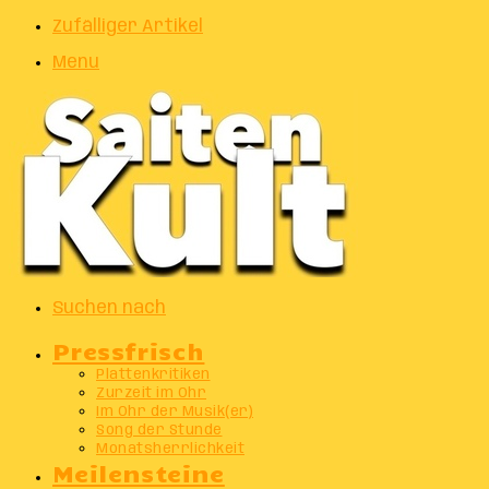
Zufälliger Artikel
Menu
Suchen nach
Pressfrisch
Plattenkritiken
Zurzeit im Ohr
Im Ohr der Musik(er)
Song der Stunde
Monatsherrlichkeit
Meilensteine