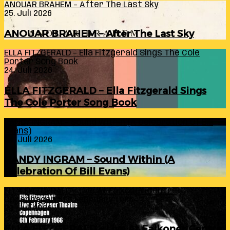
ANOUAR BRAHEM – After The Last Sky
25. Juli 2026
ANOUAR BRAHEM – After The Last Sky
ELLA FITZGERALD – Ella Fitzgerald Sings The Cole
Porter Song Book
24. Juli 2026
ELLA FITZGERALD – Ella Fitzgerald Sings
The Cole Porter Song Book
RANDY INGRAM – Sound Within (A Celebration Of Bill
Evans)
24. Juli 2026
RANDY INGRAM – Sound Within (A
Celebration Of Bill Evans)
ELLA FITZGERALD – Live At Falkoner Centre
Copenhagen 6th February 1966
23. Juli 2026
ELLA FITZGERALD – Live At Falkoner Centre