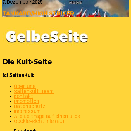
7. Dezember 2025
TANKARD/HIGH STRIKER
Die Kult-Seite
(c) SaitenKult
Über uns
SaitenKult-Team
Kontakt
Promotion
Datenschutz
Impressum
Alle Beiträge auf einen Blick
Cookie-Richtlinie (EU)