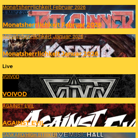
Monatsherrlichkeit Februar 2026
3. März 2026
Monatsherrlichkeit Februar 2026
Monatsherrlichkeit Januar 2026
4. Februar 2026
Monatsherrlichkeit Januar 2026
Live
VOIVOD
23. Juli 2026
VOIVOD
AGAINST EVIL
26. Juni 2026
AGAINST EVIL
TANKARD/HIGH STRIKER