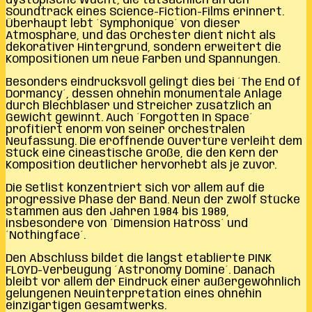
dystopische Wucht, die tatsächlich an den
Soundtrack eines Science-Fiction-Films erinnert.
Überhaupt lebt ´Symphonique´ von dieser
Atmosphäre, und das Orchester dient nicht als
dekorativer Hintergrund, sondern erweitert die
Kompositionen um neue Farben und Spannungen.
Besonders eindrucksvoll gelingt dies bei ´The End Of
Dormancy´, dessen ohnehin monumentale Anlage
durch Blechbläser und Streicher zusätzlich an
Gewicht gewinnt. Auch ´Forgotten In Space´
profitiert enorm von seiner orchestralen
Neufassung. Die eröffnende Ouvertüre verleiht dem
Stück eine cineastische Größe, die den Kern der
Komposition deutlicher hervorhebt als je zuvor.
Die Setlist konzentriert sich vor allem auf die
progressive Phase der Band. Neun der zwölf Stücke
stammen aus den Jahren 1984 bis 1989,
insbesondere von ´Dimension Hatröss´ und
´Nothingface´.
Den Abschluss bildet die längst etablierte PINK
FLOYD-Verbeugung ´Astronomy Domine´. Danach
bleibt vor allem der Eindruck einer außergewöhnlich
gelungenen Neuinterpretation eines ohnehin
einzigartigen Gesamtwerks.