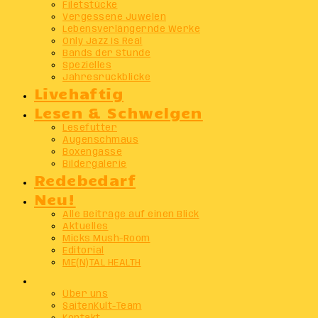
Filetstücke
Vergessene Juwelen
Lebensverlängernde Werke
Only Jazz Is Real
Bands der Stunde
Spezielles
Jahresrückblicke
Livehaftig
Lesen & Schwelgen
Lesefutter
Augenschmaus
Boxengasse
Bildergalerie
Redebedarf
Neu!
Alle Beiträge auf einen Blick
Aktuelles
Micks Mush-Room
Editorial
ME(N)TAL HEALTH
Info
Über uns
SaitenKult-Team