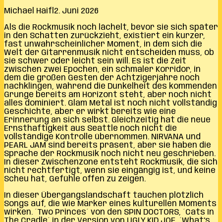
Michael Haifl
2. Juni 2026
Als die Rockmusik noch lächelt, bevor sie sich später
in den Schatten zurückzieht, existiert ein kurzer,
fast unwahrscheinlicher Moment, in dem sich die
Welt der Gitarrenmusik nicht entscheiden muss, ob
sie schwer oder leicht sein will. Es ist die Zeit
zwischen zwei Epochen, ein schmaler Korridor, in
dem die großen Gesten der Achtzigerjahre noch
nachklingen, während die Dunkelheit des kommenden
Grunge bereits am Horizont steht, aber noch nicht
alles dominiert. Glam Metal ist noch nicht vollständig
Geschichte, aber er wirkt bereits wie eine
Erinnerung an sich selbst. Gleichzeitig hat die neue
Ernsthaftigkeit aus Seattle noch nicht die
vollständige Kontrolle übernommen. NIRVANA und
PEARL JAM sind bereits präsent, aber sie haben die
Sprache der Rockmusik noch nicht neu geschrieben.
In dieser Zwischenzone entsteht Rockmusik, die sich
nicht rechtfertigt, wenn sie eingängig ist, und keine
Scheu hat, Gefühle offen zu zeigen.
In dieser Übergangslandschaft tauchen plötzlich
Songs auf, die wie Marker eines kulturellen Moments
wirken. ´Two Princes´ von den SPIN DOCTORS, ´Cats In
The Cradle´ in der Version von UGLY KID JOE, ´What’s