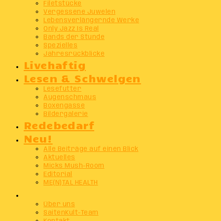
Filetstücke
Vergessene Juwelen
Lebensverlängernde Werke
Only Jazz Is Real
Bands der Stunde
Spezielles
Jahresrückblicke
Livehaftig
Lesen & Schwelgen
Lesefutter
Augenschmaus
Boxengasse
Bildergalerie
Redebedarf
Neu!
Alle Beiträge auf einen Blick
Aktuelles
Micks Mush-Room
Editorial
ME(N)TAL HEALTH
Info
Über uns
SaitenKult-Team