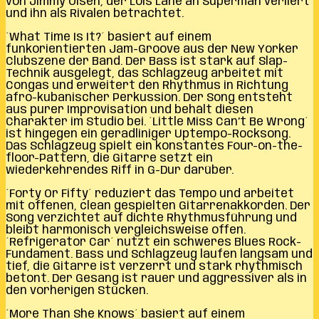
von Jimmy Olsen, der Lois Lane an Superman verliert
und ihn als Rivalen betrachtet.
´What Time Is It?´ basiert auf einem
funkorientierten Jam-Groove aus der New Yorker
Clubszene der Band. Der Bass ist stark auf Slap-
Technik ausgelegt, das Schlagzeug arbeitet mit
Congas und erweitert den Rhythmus in Richtung
afro-kubanischer Perkussion. Der Song entsteht
aus purer Improvisation und behält diesen
Charakter im Studio bei. ´Little Miss Can’t Be Wrong´
ist hingegen ein geradliniger Uptempo-Rocksong.
Das Schlagzeug spielt ein konstantes Four-on-the-
floor-Pattern, die Gitarre setzt ein
wiederkehrendes Riff in G-Dur darüber.
´Forty Or Fifty´ reduziert das Tempo und arbeitet
mit offenen, clean gespielten Gitarrenakkorden. Der
Song verzichtet auf dichte Rhythmusführung und
bleibt harmonisch vergleichsweise offen.
´Refrigerator Car´ nutzt ein schweres Blues Rock-
Fundament. Bass und Schlagzeug laufen langsam und
tief, die Gitarre ist verzerrt und stark rhythmisch
betont. Der Gesang ist rauer und aggressiver als in
den vorherigen Stücken.
´More Than She Knows´ basiert auf einem