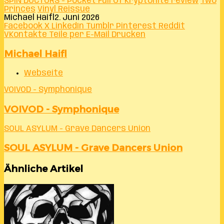
SPIN DOCTORS - Pocket Full Of Kryptonite review
Two
Princes
Vinyl Reissue
Michael Haifl
2. Juni 2026
Facebook
X
LinkedIn
Tumblr
Pinterest
Reddit
VKontakte
Teile per E-Mail
Drucken
Michael Haifl
Webseite
VOIVOD - Symphonique
VOIVOD - Symphonique
SOUL ASYLUM - Grave Dancers Union
SOUL ASYLUM - Grave Dancers Union
Ähnliche Artikel