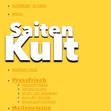
Zufälliger Artikel
Menu
Suchen nach
Pressfrisch
Plattenkritiken
Zurzeit im Ohr
Im Ohr der Musik(er)
Song der Stunde
Monatsherrlichkeit
Meilensteine