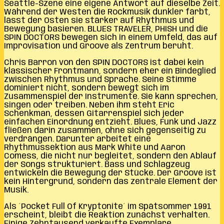
Seattle-Szene eine eigene Antwort auf dieselbe Zeit.
Während der Westen die Rockmusik dunkler färbt,
lässt der Osten sie stärker auf Rhythmus und
Bewegung basieren. BLUES TRAVELER, PHISH und die
SPIN DOCTORS bewegen sich in einem Umfeld, das auf
Improvisation und Groove als Zentrum beruht.
Chris Barron von den SPIN DOCTORS ist dabei kein
klassischer Frontmann, sondern eher ein Bindeglied
zwischen Rhythmus und Sprache. Seine Stimme
dominiert nicht, sondern bewegt sich im
Zusammenspiel der Instrumente. Sie kann sprechen,
singen oder treiben. Neben ihm steht Eric
Schenkman, dessen Gitarrenspiel sich jeder
einfachen Einordnung entzieht. Blues, Funk und Jazz
fließen darin zusammen, ohne sich gegenseitig zu
verdrängen. Darunter arbeitet eine
Rhythmussektion aus Mark White und Aaron
Comess, die nicht nur begleitet, sondern den Ablauf
der Songs strukturiert. Bass und Schlagzeug
entwickeln die Bewegung der Stücke. Der Groove ist
kein Hintergrund, sondern das zentrale Element der
Musik.
Als ´Pocket Full Of Kryptonite´ im Spätsommer 1991
erscheint, bleibt die Reaktion zunächst verhalten.
Einige Zehntausend verkaufte Exemplare,