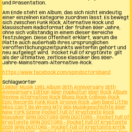
und Präsentation.
Am Ende steht ein Album, das sich nicht eindeutig
einer einzelnen Kategorie zuordnen lässt. Es bewegt
sich zwischen Funk Rock, Alternative Rock und
klassischem Radioformat der frühen 90er Jahre,
ohne sich vollständig in einem dieser Bereiche
festzulegen. Diese Offenheit erklärt, warum die
Platte auch außerhalb ihres ursprünglichen
Veröffentlichungszeitpunkts weiterhin gehört und
neu aufgelegt wird. ´Pocket Full Of Kryptonite´ gilt
als der ultimative, zeitlose Klassiker des 90er-
Jahre-Mainstream-Alternative-Rock.
https://www.facebook.com/spindoctorsband
Schlagwörter
1990er Musik
1991 Album
35th Anniversary
35th
Anniversary Edition
90er Popkultur
90er Rock
Album
Review
Alternative Rock
Blues Rock
College-Rock
Epic Records
Funk Rock
Groove Rock
Jam Band
Little
Miss Can’t Be Wrong
MTV 90s
Musikgeschichte 90er
New York Szene
Pocket Full Of Kryptonite
Rock
Klassiker
SPIN DOCTORS
SPIN DOCTORS - Pocket Full Of
Kryptonite
SPIN DOCTORS - Pocket Full Of Kryptonite
2026
SPIN DOCTORS - Pocket Full Of Kryptonite Kritik