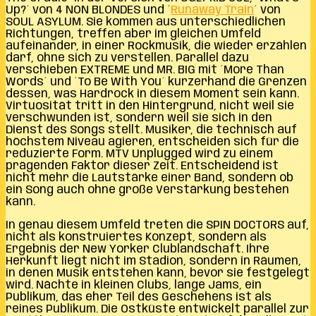
Up?´ von 4 NON BLONDES und ´
Runaway Train
´ von
SOUL ASYLUM. Sie kommen aus unterschiedlichen
Richtungen, treffen aber im gleichen Umfeld
aufeinander, in einer Rockmusik, die wieder erzählen
darf, ohne sich zu verstellen. Parallel dazu
verschieben EXTREME und MR. BIG mit ´More Than
Words´ und ´To Be With You´ kurzerhand die Grenzen
dessen, was Hardrock in diesem Moment sein kann.
Virtuosität tritt in den Hintergrund, nicht weil sie
verschwunden ist, sondern weil sie sich in den
Dienst des Songs stellt. Musiker, die technisch auf
höchstem Niveau agieren, entscheiden sich für die
reduzierte Form. MTV Unplugged wird zu einem
prägenden Faktor dieser Zeit. Entscheidend ist
nicht mehr die Lautstärke einer Band, sondern ob
ein Song auch ohne große Verstärkung bestehen
kann.
In genau diesem Umfeld treten die SPIN DOCTORS auf,
nicht als konstruiertes Konzept, sondern als
Ergebnis der New Yorker Clublandschaft. Ihre
Herkunft liegt nicht im Stadion, sondern in Räumen,
in denen Musik entstehen kann, bevor sie festgelegt
wird. Nächte in kleinen Clubs, lange Jams, ein
Publikum, das eher Teil des Geschehens ist als
reines Publikum. Die Ostküste entwickelt parallel zur