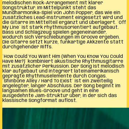
melodischen Rock-Arrangement mit klarer
Songstruktur. Im Mittelpunkt steht das
Mundharmonika-Spiel von John Popper, das wie ein
zusätzliches Lead-Instrument eingesetzt wird und
die Gitarre im Mittelteil ergänzt und überlagert. ´Off
My Line´ ist stark rhythmusorientiert aufgebaut.
Bass und Schlagzeug spielen gegeneinander,
wodurch sich Verschiebungen im Groove ergeben.
Die Gitarre setzt kurze, funkartige Akkzente statt
durchgehender Riffs.
´How Could You Want Him (When You Know You Could
Have Me?)´ kombiniert akustische Rhythmusgitarre
mit zusätzlicher Perkussion. Der Song ist melodisch
klar aufgebaut und integriert lateinamerikanisch
geprägte Rhythmuselemente durch Congas.
´Shinbone Alley / Hard To Exist´ ist ein zweiteilig
angelegter, langer Abschluss. Der Song beginnt im
langsamen Blues-Groove und geht in eine
ausgedehnte Jam-Struktur über, in der sich das
klassische Songformat auflöst.