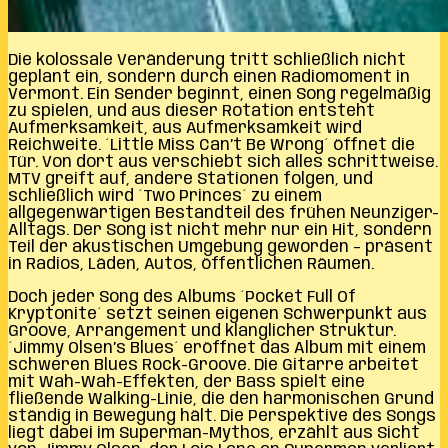
Die kolossale Veränderung tritt schließlich nicht
geplant ein, sondern durch einen Radiomoment in
Vermont. Ein Sender beginnt, einen Song regelmäßig
zu spielen, und aus dieser Rotation entsteht
Aufmerksamkeit, aus Aufmerksamkeit wird
Reichweite. ´Little Miss Can’t Be Wrong´ öffnet die
Tür. Von dort aus verschiebt sich alles schrittweise.
MTV greift auf, andere Stationen folgen, und
schließlich wird ´Two Princes´ zu einem
allgegenwärtigen Bestandteil des frühen Neunziger-
Alltags. Der Song ist nicht mehr nur ein Hit, sondern
Teil der akustischen Umgebung geworden – präsent
in Radios, Läden, Autos, öffentlichen Räumen.
Doch jeder Song des Albums ´Pocket Full Of
Kryptonite´ setzt seinen eigenen Schwerpunkt aus
Groove, Arrangement und klanglicher Struktur.
´Jimmy Olsen’s Blues´ eröffnet das Album mit einem
schweren Blues Rock-Groove. Die Gitarre arbeitet
mit Wah-Wah-Effekten, der Bass spielt eine
fließende Walking-Linie, die den harmonischen Grund
ständig in Bewegung hält. Die Perspektive des Songs
liegt dabei im Superman-Mythos, erzählt aus Sicht