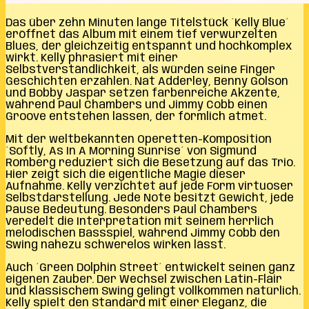
Das über zehn Minuten lange Titelstück ´Kelly Blue´
eröffnet das Album mit einem tief verwurzelten
Blues, der gleichzeitig entspannt und hochkomplex
wirkt. Kelly phrasiert mit einer
Selbstverständlichkeit, als würden seine Finger
Geschichten erzählen. Nat Adderley, Benny Golson
und Bobby Jaspar setzen farbenreiche Akzente,
während Paul Chambers und Jimmy Cobb einen
Groove entstehen lassen, der förmlich atmet.
Mit der weltbekannten Operetten-Komposition
´Softly, As In A Morning Sunrise´ von Sigmund
Romberg reduziert sich die Besetzung auf das Trio.
Hier zeigt sich die eigentliche Magie dieser
Aufnahme. Kelly verzichtet auf jede Form virtuoser
Selbstdarstellung. Jede Note besitzt Gewicht, jede
Pause Bedeutung. Besonders Paul Chambers
veredelt die Interpretation mit seinem herrlich
melodischen Bassspiel, während Jimmy Cobb den
Swing nahezu schwerelos wirken lässt.
Auch ´Green Dolphin Street´ entwickelt seinen ganz
eigenen Zauber. Der Wechsel zwischen Latin-Flair
und klassischem Swing gelingt vollkommen natürlich.
Kelly spielt den Standard mit einer Eleganz, die