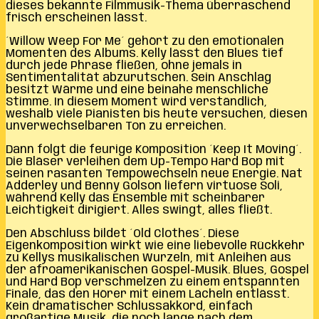
dieses bekannte Filmmusik-Thema überraschend
frisch erscheinen lässt.
´Willow Weep For Me´ gehört zu den emotionalen
Momenten des Albums. Kelly lässt den Blues tief
durch jede Phrase fließen, ohne jemals in
Sentimentalität abzurutschen. Sein Anschlag
besitzt Wärme und eine beinahe menschliche
Stimme. In diesem Moment wird verständlich,
weshalb viele Pianisten bis heute versuchen, diesen
unverwechselbaren Ton zu erreichen.
Dann folgt die feurige Komposition ´Keep It Moving´.
Die Bläser verleihen dem Up-Tempo Hard Bop mit
seinen rasanten Tempowechseln neue Energie. Nat
Adderley und Benny Golson liefern virtuose Soli,
während Kelly das Ensemble mit scheinbarer
Leichtigkeit dirigiert. Alles swingt, alles fließt.
Den Abschluss bildet ´Old Clothes´. Diese
Eigenkomposition wirkt wie eine liebevolle Rückkehr
zu Kellys musikalischen Wurzeln, mit Anleihen aus
der afroamerikanischen Gospel-Musik. Blues, Gospel
und Hard Bop verschmelzen zu einem entspannten
Finale, das den Hörer mit einem Lächeln entlässt.
Kein dramatischer Schlussakkord, einfach
großartige Musik, die noch lange nach dem