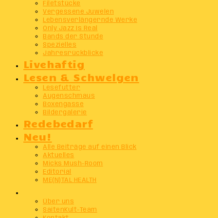
Filetstücke
Vergessene Juwelen
Lebensverlängernde Werke
Only Jazz Is Real
Bands der Stunde
Spezielles
Jahresrückblicke
Livehaftig
Lesen & Schwelgen
Lesefutter
Augenschmaus
Boxengasse
Bildergalerie
Redebedarf
Neu!
Alle Beiträge auf einen Blick
Aktuelles
Micks Mush-Room
Editorial
ME(N)TAL HEALTH
Info
Über uns
SaitenKult-Team