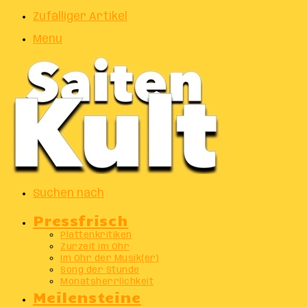
Zufälliger Artikel
Menu
Suchen nach
Pressfrisch
Plattenkritiken
Zurzeit im Ohr
Im Ohr der Musik(er)
Song der Stunde
Monatsherrlichkeit
Meilensteine