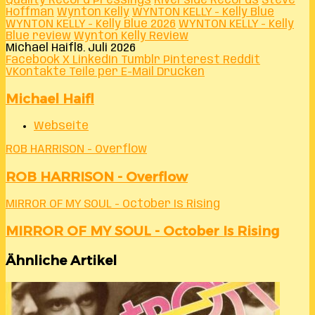
Quality Record Pressings
Riverside Records
Steve
Hoffman
Wynton Kelly
WYNTON KELLY - Kelly Blue
WYNTON KELLY - Kelly Blue 2026
WYNTON KELLY - Kelly
Blue review
Wynton Kelly Review
Michael Haifl
8. Juli 2026
Facebook
X
LinkedIn
Tumblr
Pinterest
Reddit
VKontakte
Teile per E-Mail
Drucken
Michael Haifl
Webseite
ROB HARRISON - Overflow
ROB HARRISON - Overflow
MIRROR OF MY SOUL - October Is Rising
MIRROR OF MY SOUL - October Is Rising
Ähnliche Artikel