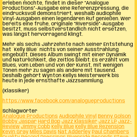
erleben möchte, findet in dieser “Analogue
Productions”-Ausgabe eine Referenzpressung, die
eindrucksvoll demonstriert, weshalb audiophile
Vinyl-Ausgaben einen legendären Ruf genießen. Wer
bereits eine frühe, originale “Riverside”-Ausgabe
besitzt, muss selbstverständlich nicht ersetzen,
was längst hervorragend klingt.
Mehr als sechs Jahrzehnte nach seiner Entstehung
hat ´Kelly Blue´ nichts von seiner Ausstrahlung
eingebüßt. Dieses Album swingt mit einer Dynamik
und Natürlichkeit, die zeitlos bleibt. Es erzählt vom
Blues, vom Leben und von der Kunst, mit wenigen
Tönen mehr zu sagen als andere mit tausend.
Deshalb gehört Wynton Kellys Meisterwerk bis
heute in jede ernsthafte Jazzsammlung.
(Klassiker)
https://www.facebook.com/analogueproductions
Schlagwörter
Analogue Productions
Audiophile Vinyl
Benny Golson
Bobby Jaspar
Hard Bop
Jazz Klassiker
Jazz LP
Jazz-
Review
Jimmy Cobb
Kelly Blue
Kelly Blue Rezension
Kevin Gray
Miles Davis
Nat Adderley
Paul Chambers