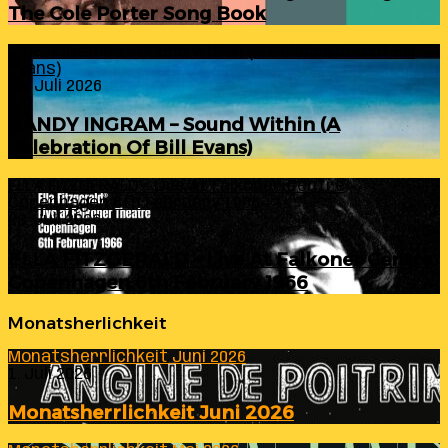
The Cole Porter Song Book
RANDY INGRAM – Sound Within (A Celebration Of Bill
Evans)
24. Juli 2026
RANDY INGRAM – Sound Within (A
Celebration Of Bill Evans)
ELLA FITZGERALD – Live At Falkoner Centre
Copenhagen 6th February 1966
23. Juli 2026
ELLA FITZGERALD – Live At Falkoner Centre
Copenhagen 6th February 1966
Monatsherlichkeit
Monatsherrlichkeit Juni 2026
1. Juli 2026
Monatsherrlichkeit Juni 2026