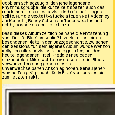
Cobb am Schlagzeug bilden jene legendäre
Rhythmusgruppe, die kurze Zeit später auch das
Fundament von Miles Davis’ ´Kind Of Blue´ tragen
sollte. Für die Sextett-Stücke stoßen Nat Adderley
am Kornett, Benny Golson am Tenorsaxofon und
Bobby Jaspar an der Flöte hinzu.
Dass dieses Album zeitlich beinahe die Entstehung
von ´Kind Of Blue´ umschließt, verleiht ihm einen
besonderen Platz in der Jazzgeschichte. Zwischen
den Sessions für sein eigenes Album wurde Wynton
Kelly von Miles Davis ins Studio gerufen, um den
heute legendären Titel ´Freddie Freeloader´
einzuspielen. Miles wollte für diesen tief im Blues
verwurzelten Song genau diesen
unverwechselbaren Anschlag hören. Genau jener
warme Ton prägt auch ´Kelly Blue´ vom ersten bis
zum letzten Takt.