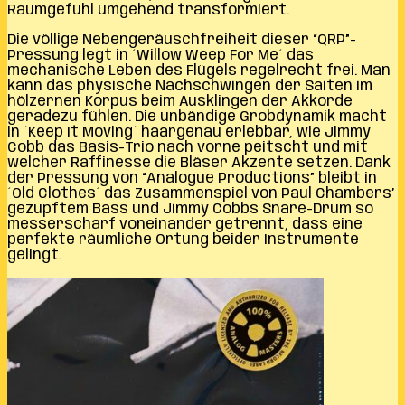
Raumgefühl umgehend transformiert.
Die völlige Nebengeräuschfreiheit dieser “QRP”-
Pressung legt in ´Willow Weep For Me´ das
mechanische Leben des Flügels regelrecht frei. Man
kann das physische Nachschwingen der Saiten im
hölzernen Korpus beim Ausklingen der Akkorde
geradezu fühlen. Die unbändige Grobdynamik macht
in ´Keep It Moving´ haargenau erlebbar, wie Jimmy
Cobb das Basis-Trio nach vorne peitscht und mit
welcher Raffinesse die Bläser Akzente setzen. Dank
der Pressung von “Analogue Productions” bleibt in
´Old Clothes´ das Zusammenspiel von Paul Chambers’
gezupftem Bass und Jimmy Cobbs Snare-Drum so
messerscharf voneinander getrennt, dass eine
perfekte räumliche Ortung beider Instrumente
gelingt.