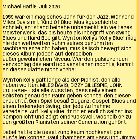
Michael Haifl
8. Juli 2026
1959 war ein magisches Jahr für den Jazz. Während
Miles Davis mit ´Kind Of Blue´ Musikgeschichte
schrieb, entstand beinahe unbemerkt ein weiteres
Meisterwerk, das bis heute als Inbegriff von Swing,
Blues und Hard Bop gilt. Wynton Kellys ´Kelly Blue´ mag
nie den weltweiten Ruhm seines berühmten
Nachbarn erreicht haben, musikalisch bewegt sich
dieses Album jedoch auf demselben
außergewöhnlichen Niveau. Wer den pulsierenden
Herzschlag des Hard Bop verstehen möchte, kommt
an dieser Platte nicht vorbei.
Wynton Kelly galt lange als der Pianist, den alle
haben wollten. MILES DAVIS, DIZZY GILLESPIE, JOHN
COLTRANE – sie alle wussten, dass Kelly einem
Solisten genau den Raum geben konnte, den dieser
brauchte. Sein Spiel besaß Eleganz, Gospel, Blues und
einen federnden Swing, der jede Aufnahme
veredelte. Auf ´Kelly Blue´ tritt er endlich selbst ins
Rampenlicht und zeigt eindrucksvoll, weshalb er zu
den größten Pianisten seiner Generation gehört.
Dabei hätte die Besetzung kaum hochkarätiger
ausfallen können. Paul Chambers am Bass und Jimmy