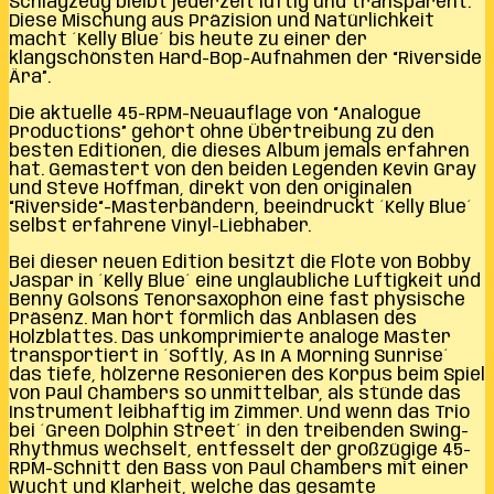
Schlagzeug bleibt jederzeit luftig und transparent.
Diese Mischung aus Präzision und Natürlichkeit
macht ´Kelly Blue´ bis heute zu einer der
klangschönsten Hard-Bop-Aufnahmen der “Riverside
Ära”.
Die aktuelle 45-RPM-Neuauflage von “Analogue
Productions” gehört ohne Übertreibung zu den
besten Editionen, die dieses Album jemals erfahren
hat. Gemastert von den beiden Legenden Kevin Gray
und Steve Hoffman, direkt von den originalen
“Riverside“-Masterbändern, beeindruckt ´Kelly Blue´
selbst erfahrene Vinyl-Liebhaber.
Bei dieser neuen Edition besitzt die Flöte von Bobby
Jaspar in ´Kelly Blue´ eine unglaubliche Luftigkeit und
Benny Golsons Tenorsaxophon eine fast physische
Präsenz. Man hört förmlich das Anblasen des
Holzblattes. Das unkomprimierte analoge Master
transportiert in ´Softly, As In A Morning Sunrise´
das tiefe, hölzerne Resonieren des Korpus beim Spiel
von Paul Chambers so unmittelbar, als stünde das
Instrument leibhaftig im Zimmer. Und wenn das Trio
bei ´Green Dolphin Street´ in den treibenden Swing-
Rhythmus wechselt, entfesselt der großzügige 45-
RPM-Schnitt den Bass von Paul Chambers mit einer
Wucht und Klarheit, welche das gesamte