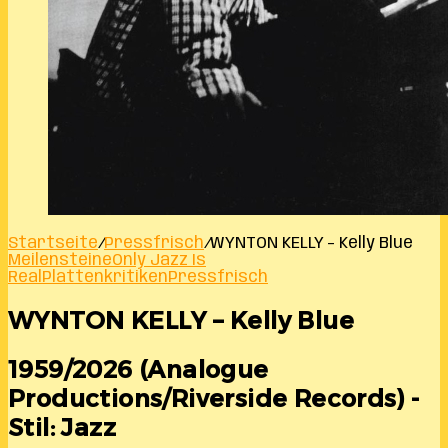
Startseite
/
Pressfrisch
/
WYNTON KELLY – Kelly Blue
Meilensteine
Only Jazz Is
Real
Plattenkritiken
Pressfrisch
WYNTON KELLY – Kelly Blue
1959/2026 (Analogue
Productions/Riverside Records) -
Stil: Jazz