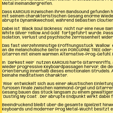
Metal ineinandergreifen.
Dass KARCIUS inzwischen ihren Bandsound gefunden hab
mit seinem charakteristischen Gesang enorme Wieder
abrupte Dynamikwechsel, während Sébastien Cloutier
Dabei ist ´Black Soul Sickness´ nicht nur eine neue Sa
White Silver Yellow And Gold´ fortgeführt wurde. Pa
Isolation, Verlust und psychische Zerrissenheit wider
Das fast vierzehnminütige Eröffnungsstück ´Wallow´ 
an die melancholische Seite von PORCUPINE TREE oder 
Gitarren mit einem warmen Alternative-Prog-Gefühl. 
In ´Darkest Heir´ nutzen KARCIUS harte Gitarrenriffs
wieder progressive Keyboardpassagen hervor, die dem
Orientierung innerhalb dieses emotionalen Strudels.
beinahe meditativen Charakter.
´Rise´ entwickelt sich aus einer akustischen Einlei
furiosen Finale zwischen Hammond-Orgel und Gitarrens
Gesang bauen das Stück langsam zu einem gewaltige
´Dusting My Coat´. Der abrupte Endpunkt wirkt dabei fa
Beeindruckend bleibt über die gesamte Spielzeit hin
Keyboards und moderner Prog Metal-Wucht besitzt e