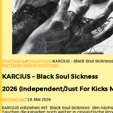
Startseite
/
Pressfrisch
/
KARCIUS – Black Soul Sicknes
Plattenkritiken
Pressfrisch
KARCIUS – Black Soul Sickness
2026 (Independent/Just For Kicks Mu
Michael Haifl
18. Mai 2026
KARCIUS vollziehen mit ´Black Soul Sickness´ den näc
tauchen die Kanadier noch weiter in cineastische Pr