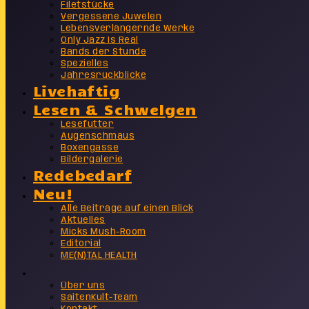
Filetstücke
Vergessene Juwelen
Lebensverlängernde Werke
Only Jazz Is Real
Bands der Stunde
Spezielles
Jahresrückblicke
Livehaftig
Lesen & Schwelgen
Lesefutter
Augenschmaus
Boxengasse
Bildergalerie
Redebedarf
Neu!
Alle Beiträge auf einen Blick
Aktuelles
Micks Mush-Room
Editorial
ME(N)TAL HEALTH
Info
Über uns
SaitenKult-Team