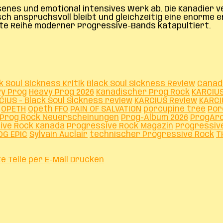
ssenes und emotional intensives Werk ab. Die Kanadier 
ch anspruchsvoll bleibt und gleichzeitig eine enorme e
rste Reihe moderner Progressive-Bands katapultiert.
k Soul Sickness Kritik
Black Soul Sickness Review
Canad
y Prog
Heavy Prog 2026
Kanadischer Prog Rock
KARCIU
CIUS - Black Soul Sickness review
KARCIUS Review
KARCI
OPETH
Opeth FFO
PAIN OF SALVATION
porcupine tree
Por
Prog Rock Neuerscheinungen
Prog-Album 2026
ProgArc
ive Rock Kanada
Progressive Rock Magazin
Progressiv
OG EPIC
Sylvain Auclair
technischer Progressive Rock
T
te
Teile per E-Mail
Drucken