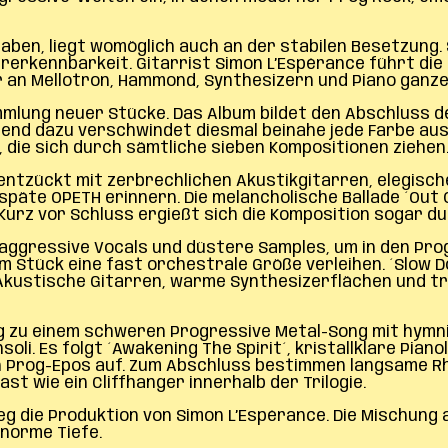
en, liegt womöglich auch an der stabilen Besetzung. S
erkennbarkeit. Gitarrist Simon L’Espérance führt di
 an Mellotron, Hammond, Synthesizern und Piano ganze
mmlung neuer Stücke. Das Album bildet den Abschluss der
ssend dazu verschwindet diesmal beinahe jede Farbe a
, die sich durch sämtliche sieben Kompositionen ziehen
entzückt mit zerbrechlichen Akustikgitarren, elegisch
späte OPETH erinnern. Die melancholische Ballade ´Out
Kurz vor Schluss ergießt sich die Komposition sogar 
, aggressive Vocals und düstere Samples, um in den Pr
 Stück eine fast orchestrale Größe verleihen. ´Slow 
 Akustische Gitarren, warme Synthesizerflächen und tr
tung zu einem schweren Progressive Metal-Song mit hym
oli. Es folgt ´Awakening The Spirit´, kristallklare Pi
n Prog-Epos auf. Zum Abschluss bestimmen langsame R
st wie ein Cliffhanger innerhalb der Trilogie.
weg die Produktion von Simon L’Espérance. Die Mischun
norme Tiefe.