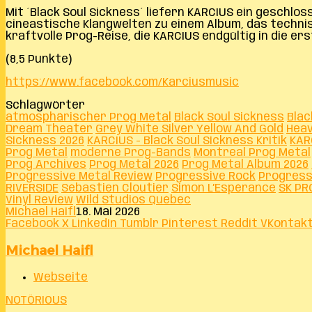
Mit ´Black Soul Sickness´ liefern KARCIUS ein geschlo
cineastische Klangwelten zu einem Album, das technis
kraftvolle Prog-Reise, die KARCIUS endgültig in die e
(8,5 Punkte)
https://www.facebook.com/Karciusmusic
Schlagwörter
atmosphärischer Prog Metal
Black Soul Sickness
Blac
Dream Theater
Grey White Silver Yellow And Gold
Heav
Sickness 2026
KARCIUS - Black Soul Sickness Kritik
KAR
Prog Metal
moderne Prog-Bands
Montreal Prog Metal
Prog Archives
Prog Metal 2026
Prog Metal Album 2026
Progressive Metal Review
Progressive Rock
Progress
RIVERSIDE
Sébastien Cloutier
Simon L’Espérance
SK PR
Vinyl Review
Wild Studios Québec
Michael Haifl
18. Mai 2026
Facebook
X
LinkedIn
Tumblr
Pinterest
Reddit
VKontak
Michael Haifl
Webseite
NOTÖRIOUS