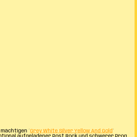
 mächtigen ´
Grey White Silver Yellow And Gold
´
motional aufgeladener Post Rock und schwerer Prog