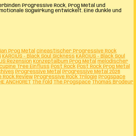
verbinden Progressive Rock, Prog Metal und
motionale Sogwirkung entwickelt. Eine dunkle und
ian Prog Metal
cineastischer Progressive Rock
S
KARCIUS - Black Soul Sickness
KARCIUS - Black Soul
US Rezension
Konzeptalbum Prog Metal
melodischer
cupine Tree Einfluss
Post Rock
Post Rock Prog Metal
hives
Progressive Metal
Progressive Metal 2026
e Rock Review
Progressive Rock Trilogie
Progspace
HE ANCHORET
The Fold
The Progspace
Thomas Brodeur