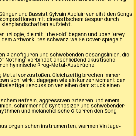
änger und Bassist Sylvain Auclair verleiht den Songs
e Kompositionen mit cineastischem Gespür durch
 Klanglandschaften aufzieht.
 Trilogie, die mit ´The Fold´ begann und über ´Grey
us dem Artwork. Das schwarz-weiße Cover spiegelt
.
en Pianofiguren und schwebenden Gesangslinien, die
 Of Nothing´ verbindet anschließend akustische
durch hymnische Prog-Metal-Ausbrüche.
og Metal vorzustoßen. Gleichzeitig brechen immer
Down Son´ wirkt dagegen wie ein kurzer Moment der
ibalartige Percussion verleihen dem Stück einen
nischem Refrain, aggressiven Gitarren und einem
anolinien, schimmernde Synthesizer und schwebender
hythmen und melancholische Gitarren den Song
g aus organischen Instrumenten, warmen Vintage-