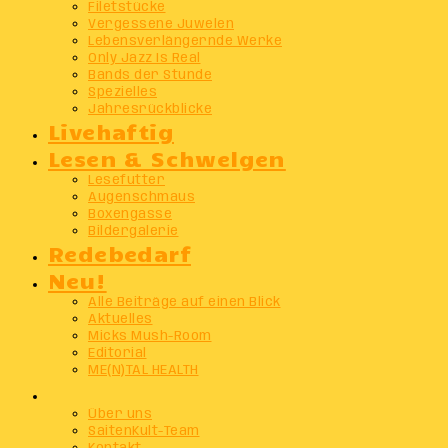
Filetstücke
Vergessene Juwelen
Lebensverlängernde Werke
Only Jazz Is Real
Bands der Stunde
Spezielles
Jahresrückblicke
Livehaftig
Lesen & Schwelgen
Lesefutter
Augenschmaus
Boxengasse
Bildergalerie
Redebedarf
Neu!
Alle Beiträge auf einen Blick
Aktuelles
Micks Mush-Room
Editorial
ME(N)TAL HEALTH
Info
Über uns
SaitenKult-Team