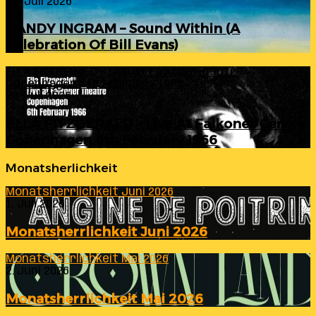
24. Juli 2026
RANDY INGRAM – Sound Within (A
Celebration Of Bill Evans)
ELLA FITZGERALD – Live At Falkoner Centre
Copenhagen 6th February 1966
23. Juli 2026
ELLA FITZGERALD – Live At Falkoner Centre
Copenhagen 6th February 1966
Monatsherlichkeit
Monatsherrlichkeit Juni 2026
1. Juli 2026
Monatsherrlichkeit Juni 2026
Monatsherrlichkeit Mai 2026
2. Juni 2026
Monatsherrlichkeit Mai 2026