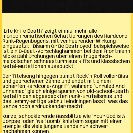
´Life Knife Death´ zeigt einmal mehr alle
monochromatischen Schattierungen des Hardcore
Punk-Regenbogens, mit verheerender Wirkung
eingesetzt. ´Disarm Or Be Destroyed´ beispielsweise
ist ein D-Beat-Vorschlaghammer, bei dem Frontmann
Micke Dahl Drohungen über einen trügerisch-
melodischen Schneesturm aus Riffs und klassischen
Metal-Mutationen ausspuckt.
Der Titelsong hingegen pumpt Rock´n´Roll voller Biss
und gebrochener Zähne und endet mit einem
scharfen Hardcore-Angriff, während ´Unruled And
Unnamed´ gleich einige Spuren von Old-School-Death
Metal in den abgespeckten Punk-Brutalismus und
das Lemmy-artige Gebrüll eindringen lässt, was das
Ganze noch erdrückender macht.
Kurze, schockierende Hassblitze wie ´Your God Is A
Corpse´ oder ´Nail Bomb´ knistern sogar mit einer
Energie, die viele jüngere Bands nur schwer
nachahmen können.