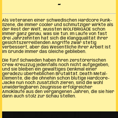
~
Als Veteranen einer schwedischen Hardcore Punk-
Szene, die immer cooler und schmutziger wirkte als
der Rest der Welt, wussten WOLFBRIGADE schon
immer ganz genau, was sie tun. Im Laufe von fast
drei Jahrzehnten hat sich die Klangqualität ihrer
gesichtszerreißenden Angriffe zwar stetig
verbessert, aber das Wesentliche ihrer Arbeit ist
im Grunde immer das Gleiche geblieben.
Die fünf Schweden haben ihren zerstörerischen
Crew-Kreuzzug jedenfalls noch nicht aufgegeben,
und sie bleiben ein gewaltiges Denkmal einer
geradezu überheblichen Brutalität. Death Metal-
Elemente, die die ohnehin schon blutige Hardcore-
Jacke nun noch zusätzlich zieren, sind die wohl
unwiderlegbaren Zeugnisse erfolgreicher
Amokläufe aus den vergangenen Jahren, die sie hier
dann auch stolz zur Schau stellen.