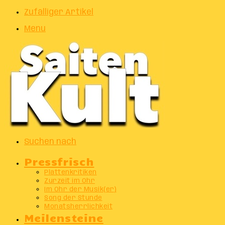
Zufälliger Artikel
Menu
Suchen nach
Pressfrisch
Plattenkritiken
Zurzeit im Ohr
Im Ohr der Musik(er)
Song der Stunde
Monatsherrlichkeit
Meilensteine