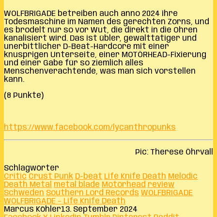
WOLFBRIGADE betreiben auch anno 2024 ihre
Todesmaschine im Namen des gerechten Zorns, und
es brodelt nur so vor Wut, die direkt in die Ohren
kanalisiert wird. Das ist übler, gewalttätiger und
unerbittlicher D-Beat-Hardcore mit einer
knusprigen Unterseite, einer MOTÖRHEAD-Fixierung
und einer Gabe für so ziemlich alles
Menschenverachtende, was man sich vorstellen
kann.
(8 Punkte)
https://www.facebook.com/lycanthropunks
Pic: Therese Öhrvall
Schlagwörter
Critic
Crust Punk
D-beat
Life Knife Death
Melodic
Death Metal
metal blade
Motörhead
review
Schweden
Southern Lord Records
WOLFBRIGADE
WOLFBRIGADE – Life Knife Death
Marcus Köhler
13. September 2024