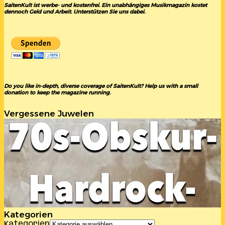
SaitenKult ist werbe- und kostenfrei. Ein unabhängiges Musikmagazin kostet
dennoch Geld und Arbeit. Unterstützen Sie uns dabei.
Do you like in-depth, diverse coverage of SaitenKult? Help us with a small
donation to keep the magazine running.
Vergessene Juwelen
Kategorien
Kategorien