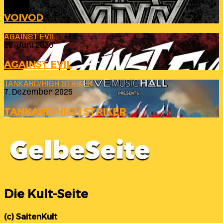
VOIVOD
AGAINST EVIL
26. Juni 2026
AGAINST EVIL
TANKARD/HIGH STRIKER
7. Dezember 2025
TANKARD/HIGH STRIKER
Die Kult-Seite
(c) SaitenKult