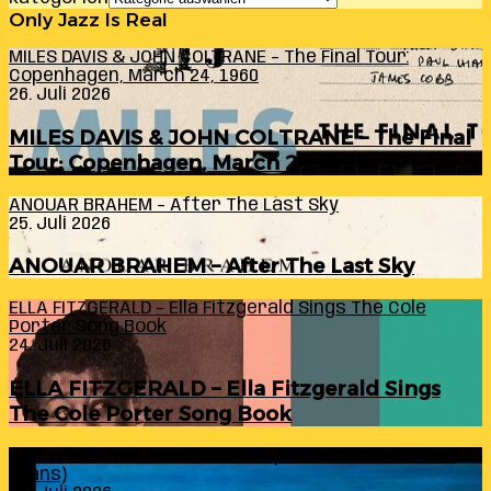
Only Jazz Is Real
MILES DAVIS & JOHN COLTRANE – The Final Tour:
Copenhagen, March 24, 1960
26. Juli 2026
MILES DAVIS & JOHN COLTRANE – The Final
Tour: Copenhagen, March 24, 1960
ANOUAR BRAHEM – After The Last Sky
25. Juli 2026
ANOUAR BRAHEM – After The Last Sky
ELLA FITZGERALD – Ella Fitzgerald Sings The Cole
Porter Song Book
24. Juli 2026
ELLA FITZGERALD – Ella Fitzgerald Sings
The Cole Porter Song Book
RANDY INGRAM – Sound Within (A Celebration Of Bill
Evans)