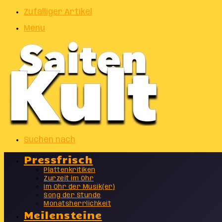
Zufälliger Artikel
Menu
Suchen nach
Pressfrisch
Plattenkritiken
Zurzeit im Ohr
Im Ohr der Musik(er)
Song der Stunde
Monatsherrlichkeit
Meilensteine