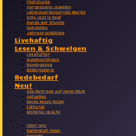
Filetstücke
Vergessene Juwelen
Lebensverlängernde Werke
Only Jazz Is Real
Bands der Stunde
Spezielles
Jahresrückblicke
Livehaftig
Lesen & Schwelgen
Lesefutter
Augenschmaus
Boxengasse
Bildergalerie
Redebedarf
Neu!
Alle Beiträge auf einen Blick
Aktuelles
Micks Mush-Room
Editorial
ME(N)TAL HEALTH
Info
Über uns
SaitenKult-Team