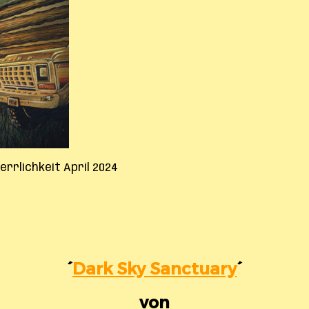
rrlichkeit April 2024
´
Dark Sky Sanctuary
´
von