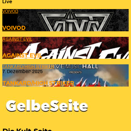
Live
VOIVOD
23. Juli 2026
VOIVOD
AGAINST EVIL
26. Juni 2026
AGAINST EVIL
TANKARD/HIGH STRIKER
7. Dezember 2025
TANKARD/HIGH STRIKER