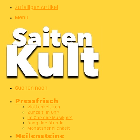
Zufälliger Artikel
Menu
Suchen nach
Pressfrisch
Plattenkritiken
Zurzeit im Ohr
Im Ohr der Musik(er)
Song der Stunde
Monatsherrlichkeit
Meilensteine