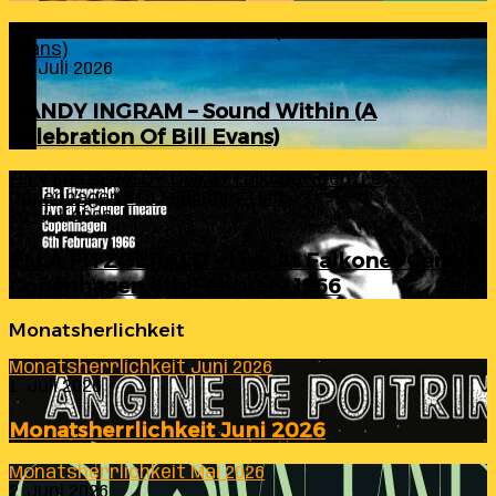
RANDY INGRAM – Sound Within (A Celebration Of Bill
Evans)
24. Juli 2026
RANDY INGRAM – Sound Within (A
Celebration Of Bill Evans)
ELLA FITZGERALD – Live At Falkoner Centre
Copenhagen 6th February 1966
23. Juli 2026
ELLA FITZGERALD – Live At Falkoner Centre
Copenhagen 6th February 1966
Monatsherlichkeit
Monatsherrlichkeit Juni 2026
1. Juli 2026
Monatsherrlichkeit Juni 2026
Monatsherrlichkeit Mai 2026
2. Juni 2026