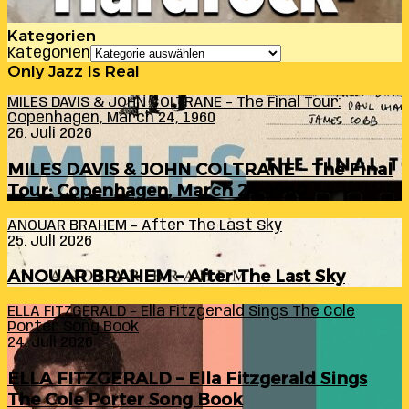
Kategorien
Kategorien
Only Jazz Is Real
MILES DAVIS & JOHN COLTRANE – The Final Tour:
Copenhagen, March 24, 1960
26. Juli 2026
MILES DAVIS & JOHN COLTRANE – The Final
Tour: Copenhagen, March 24, 1960
ANOUAR BRAHEM – After The Last Sky
25. Juli 2026
ANOUAR BRAHEM – After The Last Sky
ELLA FITZGERALD – Ella Fitzgerald Sings The Cole
Porter Song Book
24. Juli 2026
ELLA FITZGERALD – Ella Fitzgerald Sings
The Cole Porter Song Book