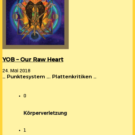
YOB – Our Raw Heart
24. Mai 2018
… Punktesystem …. Plattenkritiken …
0
Körperverletzung
1