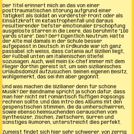
Der Titel erinnert mich an das von einer
posttraumatischen Störung aufgrund einer
Tätigkeit als Soldat an vorderster Front oder als
Einsatzkraft im Katastrophenfall und daraus
resultierender tiefster emotionaler Erschöpfung
ausgelöste Starren in die Leere, das berühmte “100
yards stare”. Das? Der? Eigentlich Neutrum. Hätte
der Alte mal damals in der Schule besser
aufgepasst in Deutsch. In Erdkunde war ich ganz
passabel. Ich weiss, dass Catania auf Sizilien liegt,
der Fußball unten am italienischen Stiefel
sozusagen. Auch, weil mein Ex-Chef immer mit dem
Flieger dorthin gereist ist, um sein sizilianisches
Urlaubsdomizil aufzusuchen. Seinen eigenen Besitz,
wohlgemerkt, das sei ihm aber gegönnt.
Und was machen die Sizilianer denn für schöne
Musik? Der Bandname spricht ja schon dafür, dass
man hier nicht mit romantisch fluffigen Popsongs
rechnen sollte. Und das Intro des Albums mit den
gespenstischen Stimmen, die da umherschwirren,
sowie ebenso heimsuchenden Geräuschen vom
Synthesizer, Zischen, Zwitschern, Surren und
sonstiges Rumoren, unterstreicht dies perfekt.
Zumeist findet sich hier sehr schwerer, von zerrig