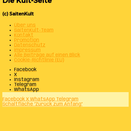
Die Kult-Seite
(c) SaitenKult
Über uns
SaitenKult-Team
Kontakt
Promotion
Datenschutz
Impressum
Alle Beiträge auf einen Blick
Cookie-Richtlinie (EU)
Facebook
X
Instagram
Telegram
WhatsApp
Facebook
X
WhatsApp
Telegram
Schaltfläche "Zurück zum Anfang"