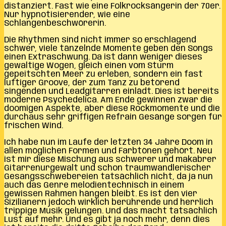
distanziert. Fast wie eine Folkrocksängerin der 70er.
Nur hypnotisierender, wie eine
Schlangenbeschwörerin.
Die Rhythmen sind nicht immer so erschlagend
schwer, viele tänzelnde Momente geben den Songs
einen Extraschwung. Da ist dann weniger dieses
gewaltige Wogen, gleich einen vom Sturm
gepeitschten Meer zu erleben, sondern ein fast
luftiger Groove, der zum Tanz zu betörend
singenden und Leadgitarren einlädt. Dies ist bereits
moderne Psychedelica. Am Ende gewinnen zwar die
doomigen Aspekte, aber diese Rockmomente und die
durchaus sehr griffigen Refrain Gesänge sorgen für
frischen Wind.
Ich habe nun im Laufe der letzten 34 Jahre Doom in
allen möglichen Formen und Farbtönen gehört. Neu
ist mir diese Mischung aus schwerer und makabrer
Gitarrenurgewalt und schon traumwandlerischer
Gesangsschwebereien tatsächlich nicht, da ja nun
auch das Genre melodientechnisch in einem
gewissen Rahmen hängen bleibt. Es ist den vier
Sizilianern jedoch wirklich berührende und herrlich
trippige Musik gelungen. Und das macht tatsächlich
Lust auf mehr. Und es gibt ja noch mehr, denn dies