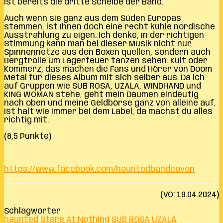
ist bereits die dritte Scheibe der Band.
Auch wenn sie ganz aus dem Süden Europas
stammen, ist Ihnen doch eine recht kühle nordische
Ausstrahlung zu eigen. Ich denke, in der richtigen
Stimmung kann man bei dieser Musik nicht nur
Spinnennetze aus den Boxen quellen, sondern auch
Bergtrolle um Lagerfeuer tanzen sehen. Kult oder
Kommerz, das machen die Fans und Hörer von Doom
Metal für dieses Album mit sich selber aus. Da ich
auf Gruppen wie SUB ROSA, UZALA, WINDHAND und
KING WOMAN stehe, geht mein Daumen eindeutig
nach oben und meine Geldbörse ganz von alleine auf.
Ist halt wie immer bei dem Label, da machst du alles
richtig mit.
(8,5 Punkte)
https://www.facebook.com/hauntedbandcoven
(VÖ: 19.04.2024)
Schlagwörter
haunted
Stare At Nothing
SUB ROSA
UZALA