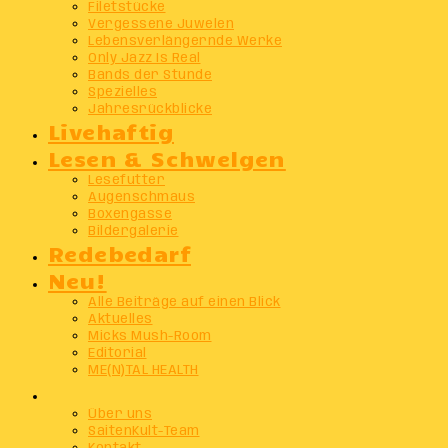
Filetstücke
Vergessene Juwelen
Lebensverlängernde Werke
Only Jazz Is Real
Bands der Stunde
Spezielles
Jahresrückblicke
Livehaftig
Lesen & Schwelgen
Lesefutter
Augenschmaus
Boxengasse
Bildergalerie
Redebedarf
Neu!
Alle Beiträge auf einen Blick
Aktuelles
Micks Mush-Room
Editorial
ME(N)TAL HEALTH
Info
Über uns
SaitenKult-Team