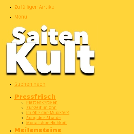
Zufälliger Artikel
Menu
Suchen nach
Pressfrisch
Plattenkritiken
Zurzeit im Ohr
Im Ohr der Musik(er)
Song der Stunde
Monatsherrlichkeit
Meilensteine