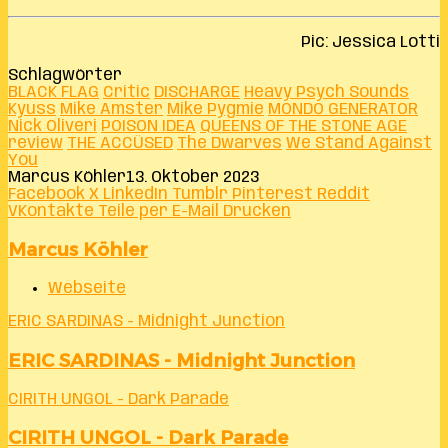
Pic: Jessica Lotti
Schlagwörter
BLACK FLAG
Critic
DISCHARGE
Heavy Psych Sounds
Kyuss
Mike Amster
Mike Pygmie
MONDO GENERATOR
Nick Oliveri
POISON IDEA
QUEENS OF THE STONE AGE
review
THE ACCÜSED
The Dwarves
We Stand Against
You
Marcus Köhler
13. Oktober 2023
Facebook
X
LinkedIn
Tumblr
Pinterest
Reddit
VKontakte
Teile per E-Mail
Drucken
Marcus Köhler
Webseite
ERIC SARDINAS - Midnight Junction
ERIC SARDINAS - Midnight Junction
CIRITH UNGOL - Dark Parade
CIRITH UNGOL - Dark Parade