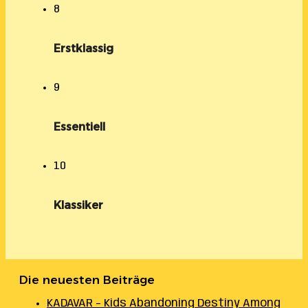
8
Erstklassig
9
Essentiell
10
Klassiker
Die neuesten Beiträge
KADAVAR – Kids Abandoning Destiny Among