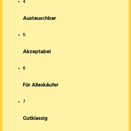
4
Austauschbar
5
Akzeptabel
6
Für Alleskäufer
7
Gutklassig