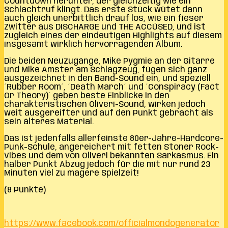
Countdown herunter, der gleichzeitig wie ein
Schlachtruf klingt. Das erste Stück wütet dann
auch gleich unerbittlich drauf los, wie ein fieser
Zwitter aus DISCHARGE und THE ACCÜSED, und ist
zugleich eines der eindeutigen Highlights auf diesem
insgesamt wirklich hervorragenden Album.
Die beiden Neuzugänge, Mike Pygmie an der Gitarre
und Mike Amster am Schlagzeug, fügen sich ganz
ausgezeichnet in den Band-Sound ein, und speziell
´Rubber Room´, ´Death March´ und ´Conspiracy (Fact
Or Theory)´ geben beste Einblicke in den
charakteristischen Oliveri-Sound, wirken jedoch
weit ausgereifter und auf den Punkt gebracht als
sein älteres Material.
Das ist jedenfalls allerfeinste 80er-Jahre-Hardcore-
Punk-Schule, angereichert mit fetten Stoner Rock-
Vibes und dem von Oliveri bekannten Sarkasmus. Ein
halber Punkt Abzug jedoch für die mit nur rund 23
Minuten viel zu magere Spielzeit!
(8 Punkte)
https://www.facebook.com/officialmondogenerator