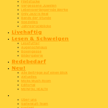
Filetstücke
Vergessene Juwelen
Lebensverlängernde Werke
Only Jazz Is Real
Bands der Stunde
Spezielles
Jahresrückblicke
Livehaftig
Lesen & Schwelgen
Lesefutter
Augenschmaus
Boxengasse
Bildergalerie
Redebedarf
Neu!
Alle Beiträge auf einen Blick
Aktuelles
Micks Mush-Room
Editorial
ME(N)TAL HEALTH
Info
Über uns
SaitenKult-Team