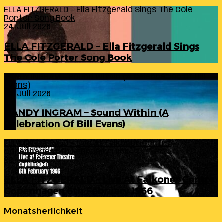
ELLA FITZGERALD – Ella Fitzgerald Sings The Cole
Porter Song Book
24. Juli 2026
ELLA FITZGERALD – Ella Fitzgerald Sings
The Cole Porter Song Book
RANDY INGRAM – Sound Within (A Celebration Of Bill
Evans)
24. Juli 2026
RANDY INGRAM – Sound Within (A
Celebration Of Bill Evans)
ELLA FITZGERALD – Live At Falkoner Centre
Copenhagen 6th February 1966
23. Juli 2026
ELLA FITZGERALD – Live At Falkoner Centre
Copenhagen 6th February 1966
Monatsherlichkeit