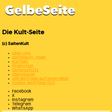
Die Kult-Seite
(c) SaitenKult
Über uns
SaitenKult-Team
Kontakt
Promotion
Datenschutz
Impressum
Alle Beiträge auf einen Blick
Cookie-Richtlinie (EU)
Facebook
X
Instagram
Telegram
WhatsApp