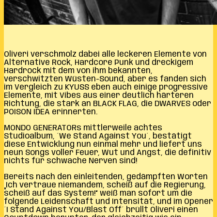
Oliveri verschmolz dabei alle leckeren Elemente von
Alternative Rock, Hardcore Punk und dreckigem
Hardrock mit dem von ihm bekannten,
verschwitzten Wüsten-Sound, aber es fanden sich
im Vergleich zu KYUSS eben auch einige progressive
Elemente, mit Vibes aus einer deutlich härteren
Richtung, die stark an BLACK FLAG, die DWARVES oder
POISON IDEA erinnerten.
MONDO GENERATORs mittlerweile achtes
Studioalbum, ´We Stand Against You´, bestätigt
diese Entwicklung nun einmal mehr und liefert uns
neun Songs voller Feuer, Wut und Angst, die definitiv
nichts für schwache Nerven sind!
Bereits nach den einleitenden, gedämpften Worten
„Ich vertraue niemandem, scheiß auf die Regierung,
scheiß auf das System!“ weiß man sofort um die
folgende Leidenschaft und Intensität, und im Opener
´I Stand Against You/Blast Off´ brüllt Oliveri einen