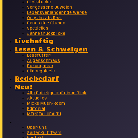
Filetstücke
Vergessene Juwelen
Lebensverlängernde Werke
Only Jazz Is Real
Bands der Stunde
Spezielles
Jahresrückblicke
Livehaftig
Lesen & Schwelgen
Lesefutter
Augenschmaus
Boxengasse
Bildergalerie
Redebedarf
Neu!
Alle Beiträge auf einen Blick
Aktuelles
Micks Mush-Room
Editorial
ME(N)TAL HEALTH
Info
Über uns
SaitenKult-Team