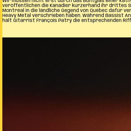
Wir müssen nicht erst durch das Buntglas einer Kat
veröffentlichen die Kanadier kurzerhand ihr drittes
Montréal in die ländliche Gegend von Québec dafür ve
Heavy Metal verschrieben haben. Während Bassist A
hält Gitarrist François Patry die entsprechenden Rif