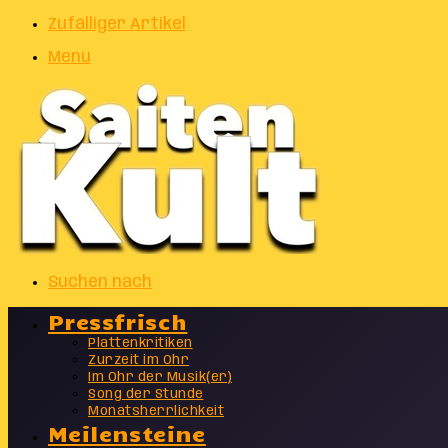
Zufälliger Artikel
Menu
Suchen nach
Pressfrisch
Plattenkritiken
Zurzeit im Ohr
Im Ohr der Musik(er)
Song der Stunde
Monatsherrlichkeit
Meilensteine