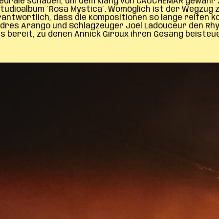
hedrale schauen, um dem Klang von CAUCHEMAR gewahr 
 Studioalbum ´Rosa Mystica´. Womöglich ist der Wegzu
rantwortlich, dass die Kompositionen so lange reifen 
ndres Arango und Schlagzeuger Joël Ladouceur den Rh
fs bereit, zu denen Annick Giroux ihren Gesang beisteu