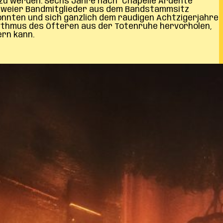
zu werden. Sechs Jahre nach ´Chapelle Ardente´
g zweier Bandmitglieder aus dem Bandstammsitz
konnten und sich gänzlich dem räudigen Achtzigerjahre
ythmus des Öfteren aus der Totenruhe hervorholen,
ern kann.