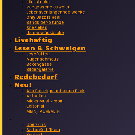
Filetstücke
Vergessene Juwelen
Lebensverlängernde Werke
Only Jazz Is Real
Bands der Stunde
Spezielles
Jahresrückblicke
Livehaftig
Lesen & Schwelgen
Lesefutter
Augenschmaus
Boxengasse
Bildergalerie
Redebedarf
Neu!
Alle Beiträge auf einen Blick
Aktuelles
Micks Mush-Room
Editorial
ME(N)TAL HEALTH
Info
Über uns
SaitenKult-Team