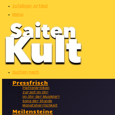
Zufälliger Artikel
Menu
Suchen nach
Pressfrisch
Plattenkritiken
Zurzeit im Ohr
Im Ohr der Musik(er)
Song der Stunde
Monatsherrlichkeit
Meilensteine