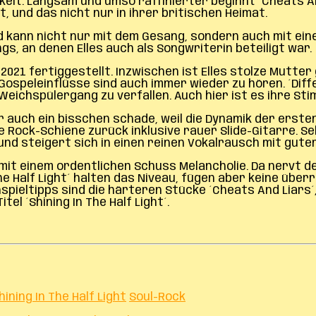
t. Langsam und umso raffinierter beginnt ´Cheats And L
 und das nicht nur in ihrer britischen Heimat.
d kann nicht nur mit dem Gesang, sondern auch mit ein
gs, an denen Elles auch als Songwriterin beteiligt war.
1 fertiggestellt. Inzwischen ist Elles stolze Mutter g
. Gospeleinflüsse sind auch immer wieder zu hören. ´Diff
eichspülergang zu verfallen. Auch hier ist es ihre Stim
r auch ein bisschen schade, weil die Dynamik der erste
e Rock-Schiene zurück inklusive rauer Slide-Gitarre. S
und steigert sich in einen reinen Vokalrausch mit gute
it einem ordentlichen Schuss Melancholie. Da nervt d
 The Half Light´ halten das Niveau, fügen aber keine ü
spieltipps sind die härteren Stücke ´Cheats And Liars´,
el ´Shining In The Half Light´.
hining In The Half Light
Soul-Rock