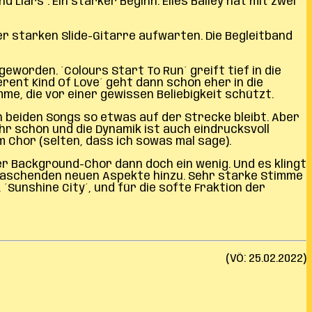
iars´. Ein starker Beginn. Elles Bailey hat mit zwei
er starken Slide-Gitarre aufwarten. Die Begleitband
eworden. ´Colours Start To Run´ greift tief in die
erent Kind Of Love´ geht dann schon eher in die
me, die vor einer gewissen Beliebigkeit schützt.
n beiden Songs so etwas auf der Strecke bleibt. Aber
ehr schön und die Dynamik ist auch eindrucksvoll
m Chor (selten, dass ich sowas mal sage).
er Background-Chor dann doch ein wenig. Und es klingt
berraschenden neuen Aspekte hinzu. Sehr starke Stimme
 ´Sunshine City´, und für die softe Fraktion der
(VÖ: 25.02.2022)