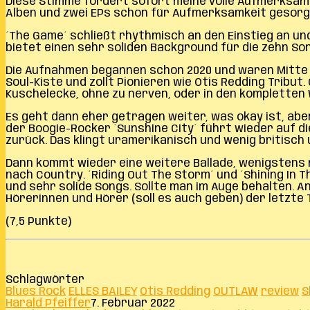
Diese Stimme fordert sofort meine volle Aufmerksamkei
Alben und zwei EPs schon für Aufmerksamkeit gesorgt,
´The Game´ schließt rhythmisch an den Einstieg an un
bietet einen sehr soliden Background für die zehn Son
Die Aufnahmen begannen schon 2020 und waren Mitte 202
Soul-Kiste und zollt Pionieren wie Otis Redding Tribut
Kuschelecke, ohne zu nerven, oder in den kompletten W
Es geht dann eher getragen weiter, was okay ist, abe
der Boogie-Rocker ´Sunshine City´ führt wieder auf di
zurück. Das klingt uramerikanisch und wenig britisch 
Dann kommt wieder eine weitere Ballade, wenigstens m
nach Country. ´Riding Out The Storm´ und ´Shining In
und sehr solide Songs. Sollte man im Auge behalten. An
Hörerinnen und Hörer (soll es auch geben) der letzte Tit
(7,5 Punkte)
Schlagwörter
Blues Rock
ELLES BAILEY
Otis Redding
OUTLAW
review
S
Harald Pfeiffer
7. Februar 2022