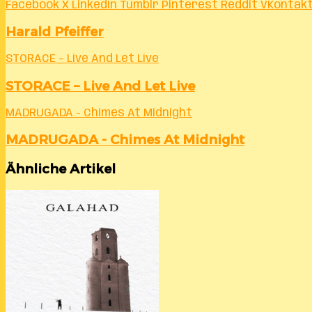
Facebook
X
LinkedIn
Tumblr
Pinterest
Reddit
VKontak
Harald Pfeiffer
STORACE – Live And Let Live
STORACE – Live And Let Live
MADRUGADA - Chimes At Midnight
MADRUGADA - Chimes At Midnight
Ähnliche Artikel