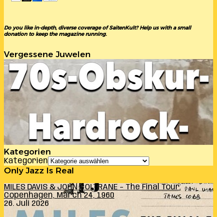
Do you like in-depth, diverse coverage of SaitenKult? Help us with a small
donation to keep the magazine running.
Vergessene Juwelen
Kategorien
Kategorien
Only Jazz Is Real
MILES DAVIS & JOHN COLTRANE – The Final Tour:
Copenhagen, March 24, 1960
26. Juli 2026