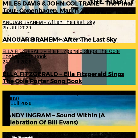
MILES DAVIS & JOHN COLTRANE – The Final
Tour: Copenhagen, March 24, 1960
ANOUAR BRAHEM – After The Last Sky
25. Juli 2026
ANOUAR BRAHEM – After The Last Sky
ELLA FITZGERALD – Ella Fitzgerald Sings The Cole
Porter Song Book
24. Juli 2026
ELLA FITZGERALD – Ella Fitzgerald Sings
The Cole Porter Song Book
RANDY INGRAM – Sound Within (A Celebration Of Bill
Evans)
24. Juli 2026
RANDY INGRAM – Sound Within (A
Celebration Of Bill Evans)
ELLA FITZGERALD – Live At Falkoner Centre