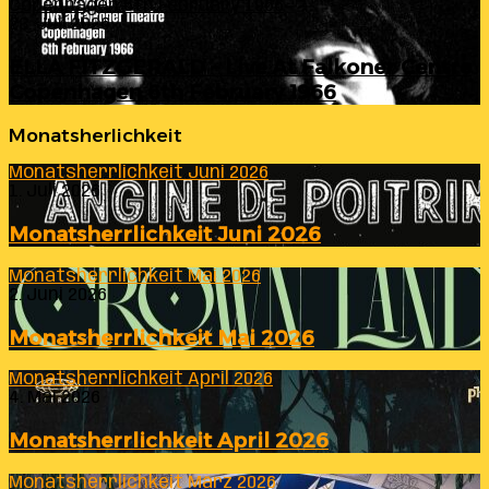
Copenhagen 6th February 1966
23. Juli 2026
ELLA FITZGERALD – Live At Falkoner Centre
Copenhagen 6th February 1966
Monatsherlichkeit
Monatsherrlichkeit Juni 2026
1. Juli 2026
Monatsherrlichkeit Juni 2026
Monatsherrlichkeit Mai 2026
2. Juni 2026
Monatsherrlichkeit Mai 2026
Monatsherrlichkeit April 2026
4. Mai 2026
Monatsherrlichkeit April 2026
Monatsherrlichkeit März 2026