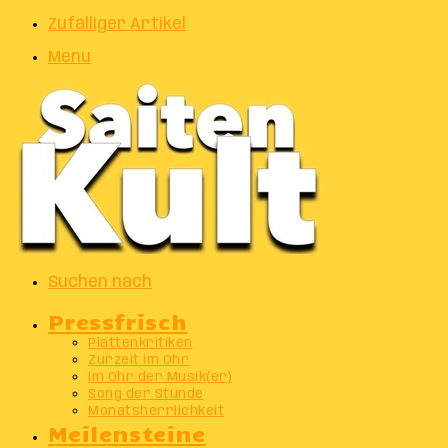
Zufälliger Artikel
Menu
Suchen nach
Pressfrisch
Plattenkritiken
Zurzeit im Ohr
Im Ohr der Musik(er)
Song der Stunde
Monatsherrlichkeit
Meilensteine