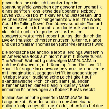
geworden. Ihr Spiel lebt heutzutage im
Spannungsfeld zwischen der gewohnten Dramatik
eines sanften Tons, etwa des Openers ´Nobody
Loves You Like I Do´ mit Klavier und Jazzbesen, und
reichen Streicherarrangements wie in ´The World
Could Be Falling Down´. Das überraschende Element
früherer Jahre ist somit aus der Musik verbannt,
vielleicht auch infolge des Verlustes von
Songwriter/Gitarrist Robert Burås, der durch die
Live-Mitmusiker Christer Knutsen (Gitarre, Piano)
und Cato “Salsa” Thomassen (Gitarre) ersetzt wird.
Die nordische Melancholie lebt allerdings weiterhin
im Americana Rock auf, nicht nur mit ´Slowly Turns
The Wheel´. Wehmütig schwelgen MADRUGADA in
echter Schwermut, mit ´Running From The Love Of
Your Life´ sogar im Fahrwasser von R.E.M. und von U2
mit ´Imagination´. Dagegen trifft im andächtigen
´Stabat Mater´ südländische Leichtigkeit auf
skandinavische Fröhlichkeit, samt jaulenden
Gitarrensaiten, deren Klang in ´Call My Name´
immerhin Erinnerungen an Robert Burås weckt.
In aller Seelenruhe genießen MADRUGADA die
Langsamkeit. Wunderschön in der Americana-
Ballade ´Help Yourself To Me´ oder ebenfalls bei der