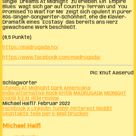
Single ´Dreams At Midnight´ zu erleben. Ein ´Empire
Blues´ wagt sich gar auf Country-Terrain und ´You
Promised To Wait For Me´ zeigt sich opulent in purer
60s-Singer-Songwriter-Schönheit, ehe die Klavier-
Dramatik eines ´Ecstasy´ das bereits ans Herz
gewachsene Werk beschließt.
(8,5 Punkte)
https://madrugada.no/
https://www.facebook.com/madrugada/
Pic: Knut Aaserud
Schlagwörter
Chimes At Midnight
Dark Americana
Indie/Alternative Rock
Kritik
MADRUGADA
MIDNIGHT
CHOIR
R.E.M.
REM
review
Michael Haifl
7. Februar 2022
Facebook
X
LinkedIn
Tumblr
Pinterest
Reddit
VKontakte
Teile per E-Mail
Drucken
Michael Haifl