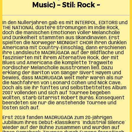
Music) – Stil: Rock ~
In den Nullerjahren gab es mit INTERPOL, EDITORS und
THE NATIONAL düstere Strömungen im Indie Rock,
doch die manischen Emotionen voller Melancholie
und Dunkelheit stammten aus Skandinavien. Erst
spielten die Norweger MIDNIGHT CHOIR ihren dunklen
Americana mit Country-Einschlag, dann erschienen
ihre Landsleute MADRUGADA auf der Bildfläche und
faszinierten mit ihrem Alternative Rock, der mit
Blues und Americana die komplette Tragweite
nordischer Melancholie ausströmen ließ. Dazu
erklang der Bariton von Sänger Sivert Høyem und
bewies, dass MADRUGADA weit mehr waren als nur
die Nachfahren von Leonard Cohen und Nick Cave.
Doch als sie ihr fünftes und selbstbetiteltes Album
2007 vollenden und sich auf Tournee begeben
wollten, starb Gitarrist Robert Burås. Konsequent
beendeten sie nur die anstehende Tournee und
lösten sich auf.
Erst 2019 fanden MADRUGADA zum 20-jährigen
Jubiläum ihres Debüt-Klassikers ´Industrial Silence´
wieder auf der Bühne zusammen und wurden auf