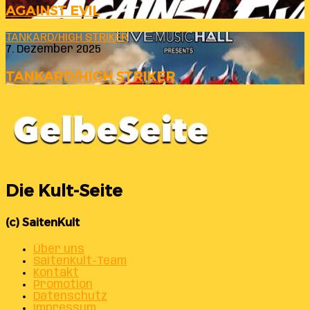
AGAINST EVIL
TANKARD/HIGH STRIKER
7. Dezember 2025
TANKARD/HIGH STRIKER
Die Kult-Seite
(c) SaitenKult
Über uns
SaitenKult-Team
Kontakt
Promotion
Datenschutz
Impressum