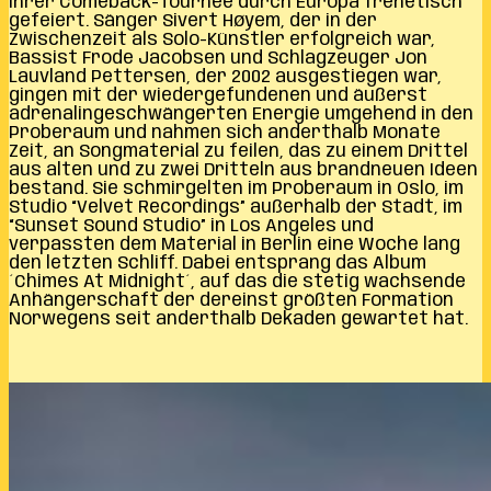
ihrer Comeback-Tournee durch Europa frenetisch
gefeiert. Sänger Sivert Høyem, der in der
Zwischenzeit als Solo-Künstler erfolgreich war,
Bassist Frode Jacobsen und Schlagzeuger Jon
Lauvland Pettersen, der 2002 ausgestiegen war,
gingen mit der wiedergefundenen und äußerst
adrenalingeschwängerten Energie umgehend in den
Proberaum und nahmen sich anderthalb Monate
Zeit, an Songmaterial zu feilen, das zu einem Drittel
aus alten und zu zwei Dritteln aus brandneuen Ideen
bestand. Sie schmirgelten im Proberaum in Oslo, im
Studio “Velvet Recordings” außerhalb der Stadt, im
“Sunset Sound Studio” in Los Angeles und
verpassten dem Material in Berlin eine Woche lang
den letzten Schliff. Dabei entsprang das Album
´Chimes At Midnight´, auf das die stetig wachsende
Anhängerschaft der dereinst größten Formation
Norwegens seit anderthalb Dekaden gewartet hat.