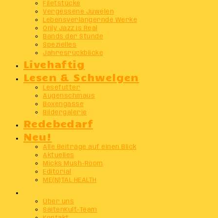
Filetstücke
Vergessene Juwelen
Lebensverlängernde Werke
Only Jazz Is Real
Bands der Stunde
Spezielles
Jahresrückblicke
Livehaftig
Lesen & Schwelgen
Lesefutter
Augenschmaus
Boxengasse
Bildergalerie
Redebedarf
Neu!
Alle Beiträge auf einen Blick
Aktuelles
Micks Mush-Room
Editorial
ME(N)TAL HEALTH
Info
Über uns
SaitenKult-Team