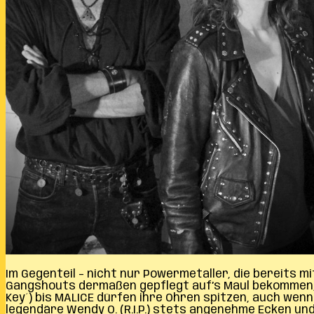
Im Gegenteil – nicht nur Powermetaller, die bereits 
Gangshouts dermaßen gepflegt auf’s Maul bekommen, 
Key´) bis MALICE dürfen ihre Ohren spitzen, auch wenn
legendäre Wendy O. (R.I.P.) stets angenehme Ecken un