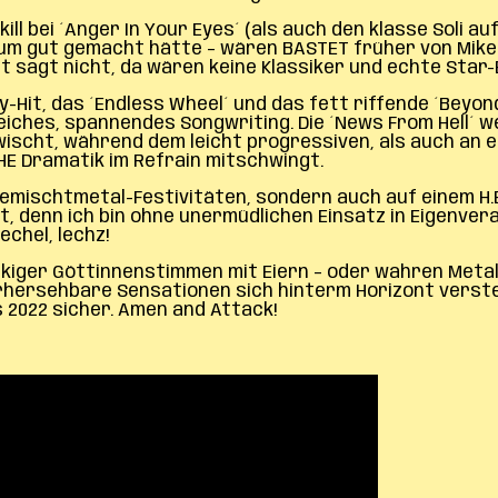
ll bei ´Anger In Your Eyes´ (als auch den klasse Soli 
bum gut gemacht hätte – wären BASTET früher von Mike 
t sagt nicht, da wären keine Klassiker und echte Sta
-Hit, das ´Endless Wheel´ und das fett riffende ´Beyond
hes, spannendes Songwriting. Die ´News From Hell´ wer
wischt, während dem leicht progressiven, als auch an 
E Dramatik im Refrain mitschwingt.
ischtmetal-Festivitäten, sondern auch auf einem H.E.A.
t, denn ich bin ohne unermüdlichen Einsatz in Eigenve
echel, lechz!
iger Göttinnenstimmen mit Eiern – oder wahren Metalq
rhersehbare Sensationen sich hinterm Horizont versteck
2022 sicher. Amen and Attack!