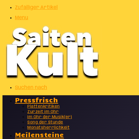
Zufälliger Artikel
Menu
Suchen nach
Pressfrisch
Plattenkritiken
Zurzeit im Ohr
Im Ohr der Musik(er)
Song der Stunde
Monatsherrlichkeit
Meilensteine