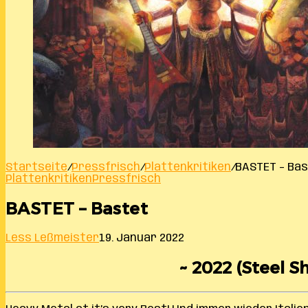
Startseite
/
Pressfrisch
/
Plattenkritiken
/
BASTET – Ba
Plattenkritiken
Pressfrisch
BASTET – Bastet
Less Leßmeister
19. Januar 2022
~ 2022 (Steel S