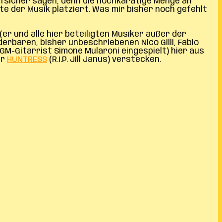
reffsicher sagen, denn die hochkarätige Menge an
e der Musik platziert. Was mir bisher noch gefehlt
er und alle hier beteiligten Musiker außer der
erbaren, bisher unbeschriebenen Nico Gilli,
Fabio
GM-Gitarrist Simone Mularoni eingespielt)
hier aus
er
HUNTRESS
(R.I.P. Jill Janus) verstecken.