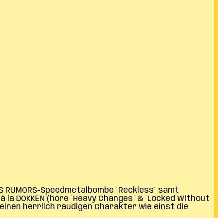
CIOUS RUMORS-Speedmetalbombe ´Reckless´ samt
 la DOKKEN (höre ´Heavy Changes´ & ´Locked Without
einen herrlich räudigen Charakter wie einst die