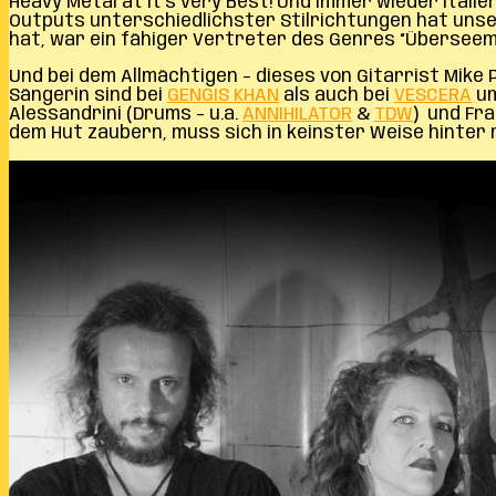
Heavy Metal at it’s very Best! Und immer wieder Itali
Outputs unterschiedlichster Stilrichtungen hat unse
hat, war ein fähiger Vertreter des Genres “Überseeme
Und bei dem Allmächtigen – dieses von Gitarrist Mike
Sängerin sind bei
GENGIS KHAN
als auch bei
VESCERA
um
Alessandrini (Drums – u.a.
ANNIHILATOR
&
TDW
) und Fr
dem Hut zaubern, muss sich in keinster Weise hinte