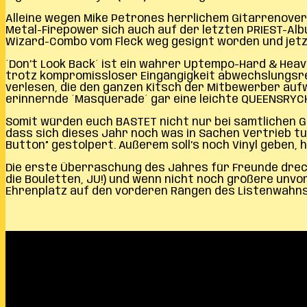
Alleine wegen Mike Petrones herrlichem Gitarrenoverki
Metal-Firepower sich auch auf der letzten PRIEST-Al
Wizard-Combo vom Fleck weg gesignt worden und jetz
´Don’t Look Back´ ist ein wahrer Uptempo-Hard & Heavy
trotz kompromissloser Eingängigkeit abwechslungsreic
verlesen, die den ganzen Kitsch der Mitbewerber auf
erinnernde ´Masquerade´ gar eine leichte QUEENSRYCH
Somit würden euch BASTET nicht nur bei sämtlichen Gem
dass sich dieses Jahr noch was in Sachen Vertrieb tu
Button” gestolpert. Außerem soll’s noch Vinyl geben, h
Die erste Überraschung des Jahres für Freunde dreck
die Bouletten, JU!) und wenn nicht noch größere unvo
Ehrenplatz auf den vorderen Rängen des Listenwahns 