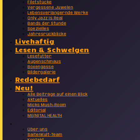
Filetstücke
Vergessene Juwelen
Lebensverlängernde Werke
Only Jazz Is Real
Bands der Stunde
Spezielles
Jahresrückblicke
Livehaftig
Lesen & Schwelgen
Lesefutter
Augenschmaus
Boxengasse
Bildergalerie
Redebedarf
Neu!
Alle Beiträge auf einen Blick
Aktuelles
Micks Mush-Room
Editorial
ME(N)TAL HEALTH
Info
Über uns
SaitenKult-Team