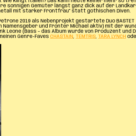
en. Wie klingt Italien? Das kann heute keiner mehr so t
re sonnigen Gemüter längst ganz dick auf der Landkart
tall mit starker Frontfrau” statt gothischen Diven.
 Petrone 2019 als Nebenprojekt gestartete Duo BASTET (
 Namensgeber und Fronter Michael aktiv) mit der wund
ank Leone (Bass – das Album wurde von Produzent und D
r meinen Genre-Faves
CHASTAIN
,
TEMTRIS
,
TARA LYNCH
od