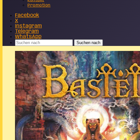
Kontakt
Promotion
Facebook
X
Instagram
Telegram
WhatsApp
Suchen nach