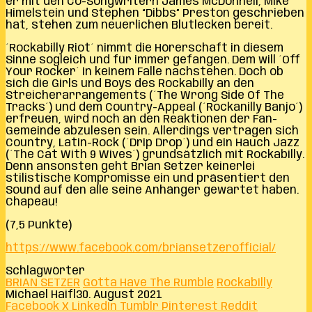
er mit den Co-Songwritern James McDonnell, Mike
Himelstein und Stephen “Dibbs” Preston geschrieben
hat, stehen zum neuerlichen Blutlecken bereit.
´Rockabilly Riot´ nimmt die Hörerschaft in diesem
Sinne sogleich und für immer gefangen. Dem will ´Off
Your Rocker´ in keinem Falle nachstehen. Doch ob
sich die Girls und Boys des Rockabilly an den
Streicherarrangements (´The Wrong Side Of The
Tracks´) und dem Country-Appeal (´Rockanilly Banjo´)
erfreuen, wird noch an den Reaktionen der Fan-
Gemeinde abzulesen sein. Allerdings vertragen sich
Country, Latin-Rock (´Drip Drop´) und ein Hauch Jazz
(´The Cat With 9 Wives´) grundsätzlich mit Rockabilly.
Denn ansonsten geht Brian Setzer keinerlei
stilistische Kompromisse ein und präsentiert den
Sound auf den alle seine Anhänger gewartet haben.
Chapeau!
(7,5 Punkte)
https://www.facebook.com/briansetzerofficial/
Schlagwörter
BRIAN SETZER
Gotta Have The Rumble
Rockabilly
Michael Haifl
30. August 2021
Facebook
X
LinkedIn
Tumblr
Pinterest
Reddit