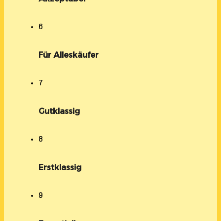
6
Für Alleskäufer
7
Gutklassig
8
Erstklassig
9