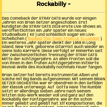
Rockabilly ~
Das Comeback der STRAY CATS wurde vor einigen
Jahren von Brian Setzer angeschoben. Erst
kündigten die STRAY CATS 2018 erste Live-Shows an,
veröffentlichten ein Jahr später ein neues
Studioalbum (´40´) und schließlich sogar ein Live-
Scheibchen (´
Rocked This Town: From LA To London
´).
Ein weiteres Jahr später denkt der 1959 in Long
Island, New York, geborene Gitarrist auch wieder an
seine Solo-Karriere. Diese verfolgt er immerhin seit
der zwischenzeitlichen Trennung der STRAY CATS
Mitte der Achtzigerjahre. An allen Fronten soll die
von ihnen in den frühen Achtzigerjahren initiierte
Revival-Welle des Rockabilly nochmals Feuer fangen.
Brian Setzer hat bereits Instrumental-Alben und
solche mit Big Bands aufgenommen. Mit seinem BRIAN
SETZER ORCHESTRA war er obendrein in den Gefilden
der Klassik unterwegs. Auf ´Gotta Have The Rumble´
setzt er allerdings sieben Jahre nach seinem
letzten Solo-Werk wieder voll und ganz auf den
Rockabilly der Fünfzigerjahre, wie er ihn schon
immer geliebt und gelebt hat. Elf Kompositionen, die