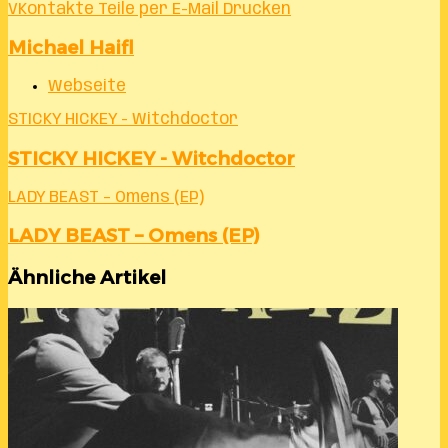
VKontakte
Teile per E-Mail
Drucken
Michael Haifl
Webseite
STICKY HICKEY - Witchdoctor
STICKY HICKEY - Witchdoctor
LADY BEAST – Omens (EP)
LADY BEAST – Omens (EP)
Ähnliche Artikel