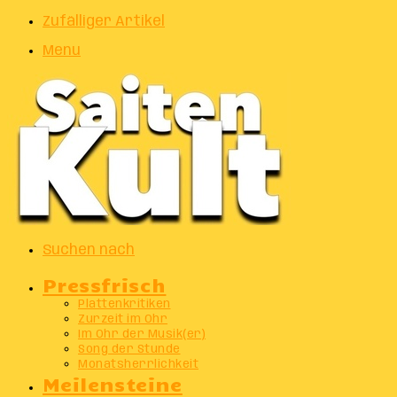
Zufälliger Artikel
Menu
Suchen nach
Pressfrisch
Plattenkritiken
Zurzeit im Ohr
Im Ohr der Musik(er)
Song der Stunde
Monatsherrlichkeit
Meilensteine