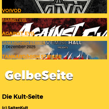
23. Juli 2026
VOIVOD
AGAINST EVIL
26. Juni 2026
AGAINST EVIL
TANKARD/HIGH STRIKER
7. Dezember 2025
TANKARD/HIGH STRIKER
Die Kult-Seite
(c) SaitenKult