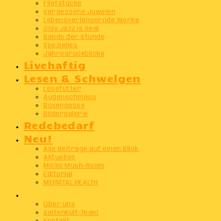
Filetstücke
Vergessene Juwelen
Lebensverlängernde Werke
Only Jazz Is Real
Bands der Stunde
Spezielles
Jahresrückblicke
Livehaftig
Lesen & Schwelgen
Lesefutter
Augenschmaus
Boxengasse
Bildergalerie
Redebedarf
Neu!
Alle Beiträge auf einen Blick
Aktuelles
Micks Mush-Room
Editorial
ME(N)TAL HEALTH
Info
Über uns
SaitenKult-Team