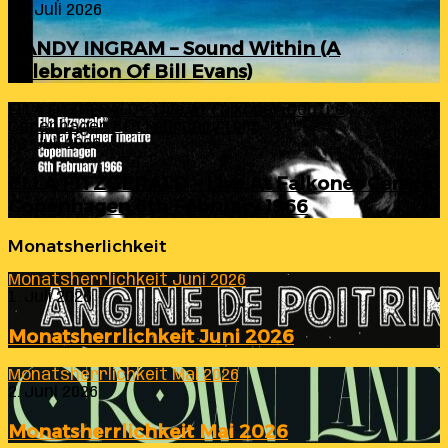
24. Juli 2026
RANDY INGRAM – Sound Within (A
Celebration Of Bill Evans)
ELLA FITZGERALD – Live At Falkoner Centre
Copenhagen 6th February 1966
23. Juli 2026
ELLA FITZGERALD – Live At Falkoner Centre
Copenhagen 6th February 1966
Monatsherlichkeit
Monatsherrlichkeit Juni 2026
1. Juli 2026
Monatsherrlichkeit Juni 2026
Monatsherrlichkeit Mai 2026
2. Juni 2026
Monatsherrlichkeit Mai 2026