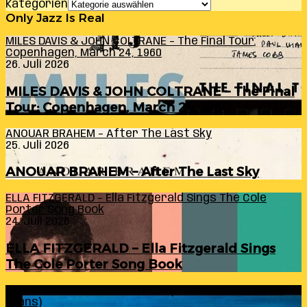
Kategorien
Only Jazz Is Real
MILES DAVIS & JOHN COLTRANE – The Final Tour:
Copenhagen, March 24, 1960
26. Juli 2026
MILES DAVIS & JOHN COLTRANE – The Final
Tour: Copenhagen, March 24, 1960
ANOUAR BRAHEM – After The Last Sky
25. Juli 2026
ANOUAR BRAHEM – After The Last Sky
ELLA FITZGERALD – Ella Fitzgerald Sings The Cole
Porter Song Book
24. Juli 2026
ELLA FITZGERALD – Ella Fitzgerald Sings
The Cole Porter Song Book
RANDY INGRAM – Sound Within (A Celebration Of Bill
Evans)