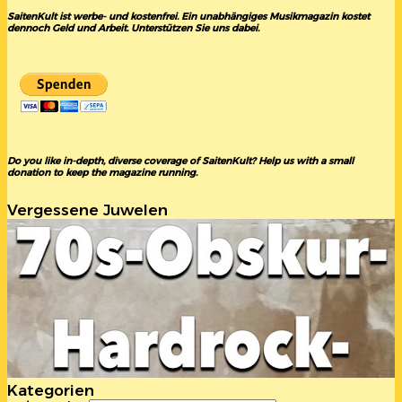
SaitenKult ist werbe- und kostenfrei. Ein unabhängiges Musikmagazin kostet
dennoch Geld und Arbeit. Unterstützen Sie uns dabei.
Do you like in-depth, diverse coverage of SaitenKult? Help us with a small
donation to keep the magazine running.
Vergessene Juwelen
Kategorien