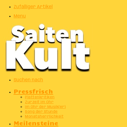
Zufälliger Artikel
Menu
Suchen nach
Pressfrisch
Plattenkritiken
Zurzeit im Ohr
Im Ohr der Musik(er)
Song der Stunde
Monatsherrlichkeit
Meilensteine