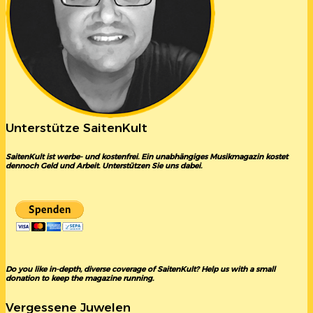
Unterstütze SaitenKult
SaitenKult ist werbe- und kostenfrei. Ein unabhängiges Musikmagazin kostet
dennoch Geld und Arbeit. Unterstützen Sie uns dabei.
Do you like in-depth, diverse coverage of SaitenKult? Help us with a small
donation to keep the magazine running.
Vergessene Juwelen