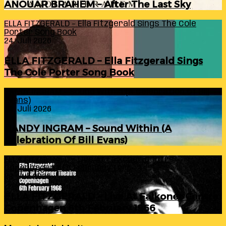
ANOUAR BRAHEM – After The Last Sky
ELLA FITZGERALD – Ella Fitzgerald Sings The Cole
Porter Song Book
24. Juli 2026
ELLA FITZGERALD – Ella Fitzgerald Sings
The Cole Porter Song Book
RANDY INGRAM – Sound Within (A Celebration Of Bill
Evans)
24. Juli 2026
RANDY INGRAM – Sound Within (A
Celebration Of Bill Evans)
ELLA FITZGERALD – Live At Falkoner Centre
Copenhagen 6th February 1966
23. Juli 2026
ELLA FITZGERALD – Live At Falkoner Centre
Copenhagen 6th February 1966