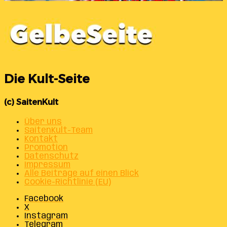
Die Kult-Seite
(c) SaitenKult
Über uns
SaitenKult-Team
Kontakt
Promotion
Datenschutz
Impressum
Alle Beiträge auf einen Blick
Cookie-Richtlinie (EU)
Facebook
X
Instagram
Telegram