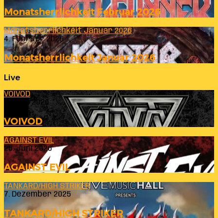
Monatsherrlichkeit Februar 2026
Monatsherrlichkeit Januar 2026
4. Februar 2026
Monatsherrlichkeit Januar 2026
Live
VOIVOD
23. Juli 2026
VOIVOD
AGAINST EVIL
26. Juni 2026
AGAINST EVIL
TANKARD/HIGH STRIKER
7. Dezember 2025
TANKARD/HIGH STRIKER