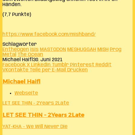
Händen.
(7,7 Punkte)
https://www.facebook.com/mishband/
Schlagwörter
Entheogen
isis
MASTODON
MESHUGGAH
MISH
Prog
Metal
The Ocean
Michael Haifl
30. Juni 2021
Facebook
X
LinkedIn
Tumblr
Pinterest
Reddit
VKontakte
Teile per E-Mail
Drucken
Michael Haifl
Webseite
LET SEE THIN - 2Years 2Late
LET SEE THIN - 2Years 2Late
YAT-KHA - We Will Never Die