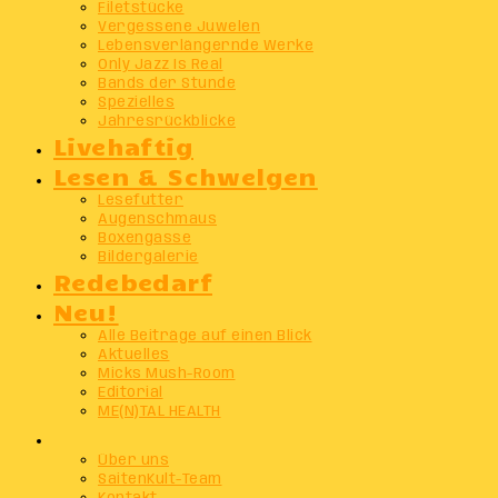
Filetstücke
Vergessene Juwelen
Lebensverlängernde Werke
Only Jazz Is Real
Bands der Stunde
Spezielles
Jahresrückblicke
Livehaftig
Lesen & Schwelgen
Lesefutter
Augenschmaus
Boxengasse
Bildergalerie
Redebedarf
Neu!
Alle Beiträge auf einen Blick
Aktuelles
Micks Mush-Room
Editorial
ME(N)TAL HEALTH
Info
Über uns
SaitenKult-Team