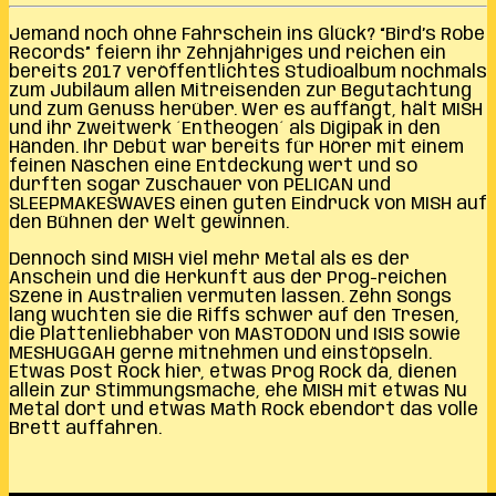
Jemand noch ohne Fahrschein ins Glück? “Bird’s Robe
Records” feiern ihr Zehnjähriges und reichen ein
bereits 2017 veröffentlichtes Studioalbum nochmals
zum Jubiläum allen Mitreisenden zur Begutachtung
und zum Genuss herüber. Wer es auffängt, hält MISH
und ihr Zweitwerk ´Entheogen´ als Digipak in den
Händen. Ihr Debüt war bereits für Hörer mit einem
feinen Näschen eine Entdeckung wert und so
durften sogar Zuschauer von PELICAN und
SLEEPMAKESWAVES einen guten Eindruck von MISH auf
den Bühnen der Welt gewinnen.
Dennoch sind MISH viel mehr Metal als es der
Anschein und die Herkunft aus der Prog-reichen
Szene in Australien vermuten lassen. Zehn Songs
lang wuchten sie die Riffs schwer auf den Tresen,
die Plattenliebhaber von MASTODON und ISIS sowie
MESHUGGAH gerne mitnehmen und einstöpseln.
Etwas Post Rock hier, etwas Prog Rock da, dienen
allein zur Stimmungsmache, ehe MISH mit etwas Nu
Metal dort und etwas Math Rock ebendort das volle
Brett auffahren.