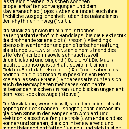
lässt sich treiben, zwischen sonoren,
propellerhaften Schwingungen und dem
Klavieranschlag (´Ojos´). Aber sie findet auch ihre
fröhliche Ausgeglichenheit, über das Balancieren
der Rhythmen hinweg (´Nuit´).
Die Musik zeigt sich im minimalistischen
Gefängnishinterhof mit Handclaps, bis die Elektronik
die dröhnende Sirene gibt (´Prison´). Allerdings
ebenso in wartender und genießerischer Haltung,
als stünde SUFJAN STEVENS an einem Strand des
Stiefels (´Horizon´) sowie sehnsuchtsvoll
dreinblickend und singend (´Soldiers´). Die Musik
möchte ebenso geisterhaft sowie mit einem
Elektro-Beat daherkommen (´Piel´) oder abermals
bedrohlich die Rotoren zum perkussiven Metall
kreisen lassen (´Friere´). Andererseits dürfen sich
auch die Hemisphären mehrerer Kontinente
miteinander mischen (´Niran´) und blicken ungeniert
dem Post Rock ins Auge (´Fleuve´).
Die Musik kann, wenn sie will, sich dem orientalisch
geprägten Rock nähern (´Sangre´) oder einfach im
gleichen Sinne in den Fängen von Ambient und
Elektronik abschweifen (´Petrole´). Am Ende sind es
Hörner und Sirenen, die sich intensivierend und
hypnotisierend entfalten (´Hajar´), und sich in aller