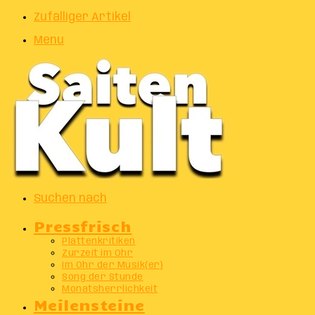
Zufälliger Artikel
Menu
Suchen nach
Pressfrisch
Plattenkritiken
Zurzeit im Ohr
Im Ohr der Musik(er)
Song der Stunde
Monatsherrlichkeit
Meilensteine