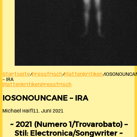
Startseite
/
Pressfrisch
/
Plattenkritiken
/
IOSONOUNCA
– IRA
Plattenkritiken
Pressfrisch
IOSONOUNCANE – IRA
Michael Haifl
11. Juni 2021
~ 2021 (Numero 1/Trovarobato) –
Stil: Electronica/Songwriter ~