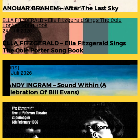
ANOUAR BRAHEM – After The Last Sky
ELLA FITZGERALD – Ella Fitzgerald Sings The Cole
Porter Song Book
24. Juli 2026
ELLA FITZGERALD – Ella Fitzgerald Sings
The Cole Porter Song Book
RANDY INGRAM – Sound Within (A Celebration Of Bill
Evans)
24. Juli 2026
RANDY INGRAM – Sound Within (A
Celebration Of Bill Evans)
ELLA FITZGERALD – Live At Falkoner Centre
Copenhagen 6th February 1966
23. Juli 2026
ELLA FITZGERALD – Live At Falkoner Centre
Copenhagen 6th February 1966