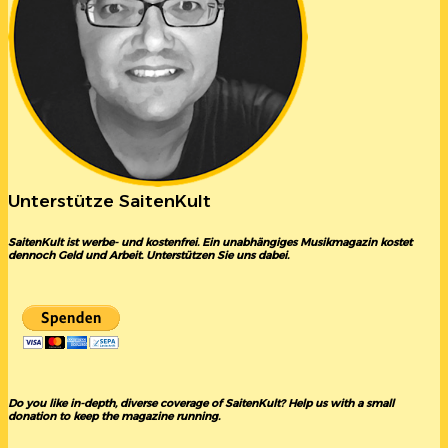
Unterstütze SaitenKult
SaitenKult ist werbe- und kostenfrei. Ein unabhängiges Musikmagazin kostet
dennoch Geld und Arbeit. Unterstützen Sie uns dabei.
Do you like in-depth, diverse coverage of SaitenKult? Help us with a small
donation to keep the magazine running.