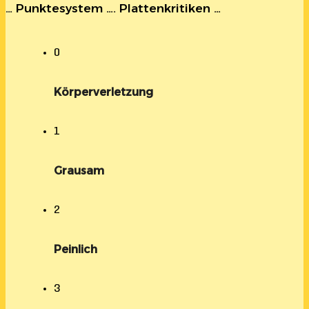
… Punktesystem …. Plattenkritiken …
0
Körperverletzung
1
Grausam
2
Peinlich
3