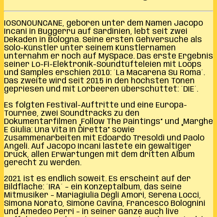
IOSONOUNCANE, geboren unter dem Namen Jacopo
Incani in Buggerru auf Sardinien, lebt seit zwei
Dekaden in Bologna. Seine ersten Gehversuche als
Solo-Künstler unter seinem Künstlernamen
unternahm er noch auf MySpace. Das erste Ergebnis
seiner Lo-Fi-Elektronik-Soundtüfteleien mit Loops
und Samples erschien 2010: ´La Macarena Su Roma´.
Das zweite wird seit 2015 in den höchsten Tönen
gepriesen und mit Lorbeeren überschüttet: ´DIE´.
Es folgten Festival-Auftritte und eine Europa-
Tournee, zwei Soundtracks zu den
Dokumentarfilmen „Follow The Paintings“ und „Marghe
E Giulia: Una Vita In Diretta“ sowie
Zusammenarbeiten mit Edoardo Tresoldi und Paolo
Angeli. Auf Jacopo Incani lastete ein gewaltiger
Druck, allen Erwartungen mit dem dritten Album
gerecht zu werden.
2021 ist es endlich soweit. Es erscheint auf der
Bildfläche: ´IRA´ – ein Konzeptalbum, das seine
Mitmusiker – Mariagiulia Degli Amori, Serena Locci,
Simona Norato, Simone Cavina, Francesco Bolognini
und Amedeo Perri – in seiner Gänze auch live