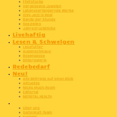
Filetstücke
Vergessene Juwelen
Lebensverlängernde Werke
Only Jazz Is Real
Bands der Stunde
Spezielles
Jahresrückblicke
Livehaftig
Lesen & Schwelgen
Lesefutter
Augenschmaus
Boxengasse
Bildergalerie
Redebedarf
Neu!
Alle Beiträge auf einen Blick
Aktuelles
Micks Mush-Room
Editorial
ME(N)TAL HEALTH
Info
Über uns
SaitenKult-Team