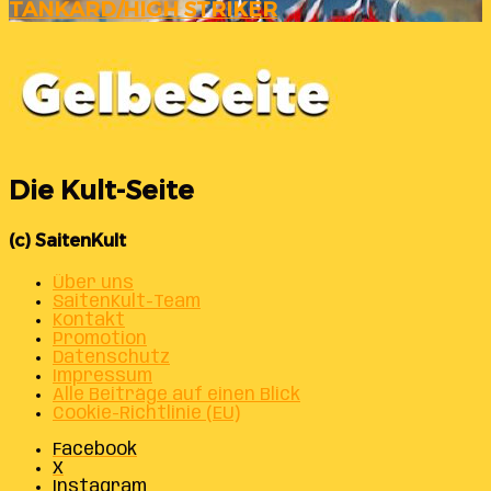
TANKARD/HIGH STRIKER
Die Kult-Seite
(c) SaitenKult
Über uns
SaitenKult-Team
Kontakt
Promotion
Datenschutz
Impressum
Alle Beiträge auf einen Blick
Cookie-Richtlinie (EU)
Facebook
X
Instagram