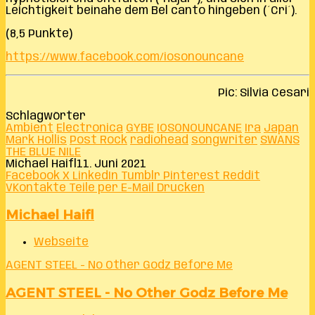
Leichtigkeit beinahe dem Bel canto hingeben (´Cri´).
(8,5 Punkte)
https://www.facebook.com/iosonouncane
Pic: Silvia Cesari
Schlagwörter
Ambient
Electronica
GYBE
IOSONOUNCANE
Ira
Japan
Mark Hollis
Post Rock
radiohead
songwriter
SWANS
THE BLUE NILE
Michael Haifl
11. Juni 2021
Facebook
X
LinkedIn
Tumblr
Pinterest
Reddit
VKontakte
Teile per E-Mail
Drucken
Michael Haifl
Webseite
AGENT STEEL - No Other Godz Before Me
AGENT STEEL - No Other Godz Before Me