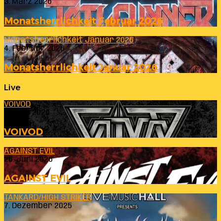
3. März 2026
Monatsherrlichkeit Februar 2026
Monatsherrlichkeit Januar 2026
4. Februar 2026
Monatsherrlichkeit Januar 2026
Live
VOIVOD
23. Juli 2026
VOIVOD
AGAINST EVIL
26. Juni 2026
AGAINST EVIL
TANKARD/HIGH STRIKER
7. Dezember 2025