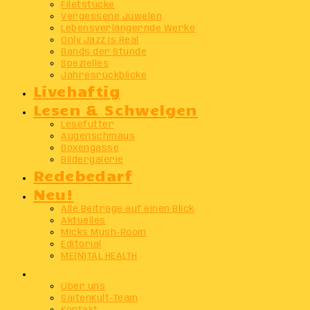
Filetstücke
Vergessene Juwelen
Lebensverlängernde Werke
Only Jazz Is Real
Bands der Stunde
Spezielles
Jahresrückblicke
Livehaftig
Lesen & Schwelgen
Lesefutter
Augenschmaus
Boxengasse
Bildergalerie
Redebedarf
Neu!
Alle Beiträge auf einen Blick
Aktuelles
Micks Mush-Room
Editorial
ME(N)TAL HEALTH
Info
Über uns
SaitenKult-Team