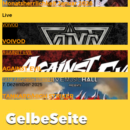
Monatsherrlichkeit Januar 2026
Live
VOIVOD
23. Juli 2026
VOIVOD
AGAINST EVIL
26. Juni 2026
AGAINST EVIL
TANKARD/HIGH STRIKER
7. Dezember 2025
TANKARD/HIGH STRIKER