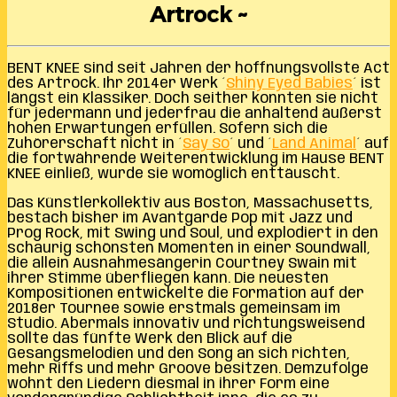
Artrock ~
BENT KNEE sind seit Jahren der hoffnungsvollste Act
des Artrock. Ihr 2014er Werk ´
Shiny Eyed Babies
´ ist
längst ein Klassiker. Doch seither konnten sie nicht
für jedermann und jederfrau die anhaltend äußerst
hohen Erwartungen erfüllen. Sofern sich die
Zuhörerschaft nicht in ´
Say So
´ und ´
Land Animal
´ auf
die fortwährende Weiterentwicklung im Hause BENT
KNEE einließ, wurde sie womöglich enttäuscht.
Das Künstlerkollektiv aus Boston, Massachusetts,
bestach bisher im Avantgarde Pop mit Jazz und
Prog Rock, mit Swing und Soul, und explodiert in den
schaurig schönsten Momenten in einer Soundwall,
die allein Ausnahmesängerin Courtney Swain mit
ihrer Stimme überfliegen kann. Die neuesten
Kompositionen entwickelte die Formation auf der
2018er Tournee sowie erstmals gemeinsam im
Studio. Abermals innovativ und richtungsweisend
sollte das fünfte Werk den Blick auf die
Gesangsmelodien und den Song an sich richten,
mehr Riffs und mehr Groove besitzen. Demzufolge
wohnt den Liedern diesmal in ihrer Form eine