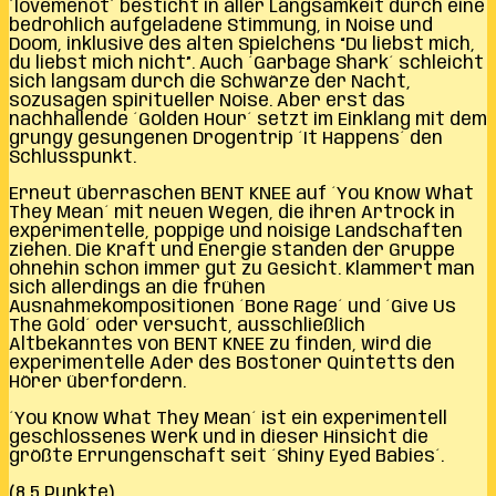
´lovemenot´ besticht in aller Langsamkeit durch eine
bedrohlich aufgeladene Stimmung, in Noise und
Doom, inklusive des alten Spielchens “Du liebst mich,
du liebst mich nicht”. Auch ´Garbage Shark´ schleicht
sich langsam durch die Schwärze der Nacht,
sozusagen spiritueller Noise. Aber erst das
nachhallende ´Golden Hour´ setzt im Einklang mit dem
grungy gesungenen Drogentrip ´It Happens´ den
Schlusspunkt.
Erneut überraschen BENT KNEE auf ´You Know What
They Mean´ mit neuen Wegen, die ihren Artrock in
experimentelle, poppige und noisige Landschaften
ziehen. Die Kraft und Energie standen der Gruppe
ohnehin schon immer gut zu Gesicht. Klammert man
sich allerdings an die frühen
Ausnahmekompositionen ´Bone Rage´ und ´Give Us
The Gold´ oder versucht, ausschließlich
Altbekanntes von BENT KNEE zu finden, wird die
experimentelle Ader des Bostoner Quintetts den
Hörer überfordern.
´You Know What They Mean´ ist ein experimentell
geschlossenes Werk und in dieser Hinsicht die
größte Errungenschaft seit ´Shiny Eyed Babies´.
(8,5 Punkte)