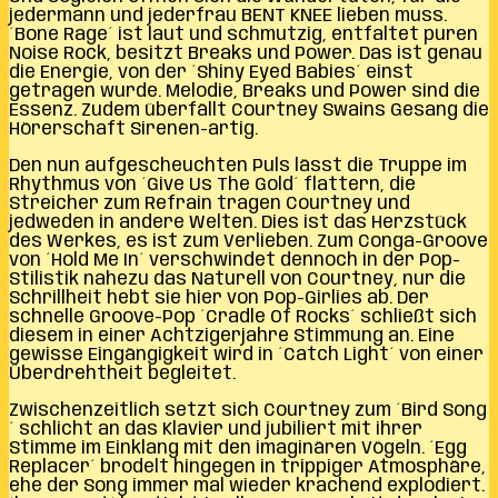
jedermann und jederfrau BENT KNEE lieben muss.
´Bone Rage´ ist laut und schmutzig, entfaltet puren
Noise Rock, besitzt Breaks und Power. Das ist genau
die Energie, von der ´Shiny Eyed Babies´ einst
getragen wurde. Melodie, Breaks und Power sind die
Essenz. Zudem überfällt Courtney Swains Gesang die
Hörerschaft Sirenen-artig.
Den nun aufgescheuchten Puls lässt die Truppe im
Rhythmus von ´Give Us The Gold´ flattern, die
Streicher zum Refrain tragen Courtney und
jedweden in andere Welten. Dies ist das Herzstück
des Werkes, es ist zum Verlieben. Zum Conga-Groove
von ´Hold Me In´ verschwindet dennoch in der Pop-
Stilistik nahezu das Naturell von Courtney, nur die
Schrillheit hebt sie hier von Pop-Girlies ab. Der
schnelle Groove-Pop ´Cradle Of Rocks´ schließt sich
diesem in einer Achtzigerjahre Stimmung an. Eine
gewisse Eingängigkeit wird in ´Catch Light´ von einer
Überdrehtheit begleitet.
Zwischenzeitlich setzt sich Courtney zum ´Bird Song
´ schlicht an das Klavier und jubiliert mit ihrer
Stimme im Einklang mit den imaginären Vögeln. ´Egg
Replacer´ brodelt hingegen in trippiger Atmosphäre,
ehe der Song immer mal wieder krachend explodiert.