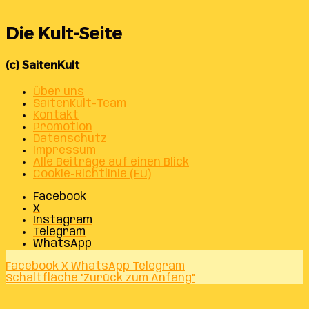
Die Kult-Seite
(c) SaitenKult
Über uns
SaitenKult-Team
Kontakt
Promotion
Datenschutz
Impressum
Alle Beiträge auf einen Blick
Cookie-Richtlinie (EU)
Facebook
X
Instagram
Telegram
WhatsApp
Facebook
X
WhatsApp
Telegram
Schaltfläche "Zurück zum Anfang"