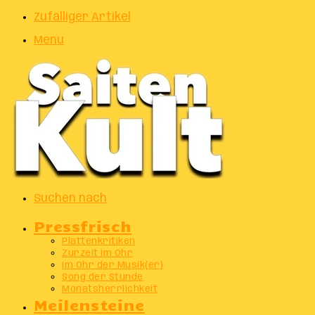
Zufälliger Artikel
Menu
Suchen nach
Pressfrisch
Plattenkritiken
Zurzeit im Ohr
Im Ohr der Musik(er)
Song der Stunde
Monatsherrlichkeit
Meilensteine