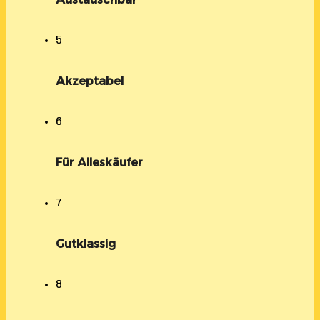
5
Akzeptabel
6
Für Alleskäufer
7
Gutklassig
8