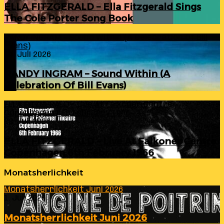
ELLA FITZGERALD – Ella Fitzgerald Sings
The Cole Porter Song Book
RANDY INGRAM – Sound Within (A Celebration Of Bill
Evans)
24. Juli 2026
RANDY INGRAM – Sound Within (A
Celebration Of Bill Evans)
ELLA FITZGERALD – Live At Falkoner Centre
Copenhagen 6th February 1966
23. Juli 2026
ELLA FITZGERALD – Live At Falkoner Centre
Copenhagen 6th February 1966
Monatsherlichkeit
Monatsherrlichkeit Juni 2026
1. Juli 2026
Monatsherrlichkeit Juni 2026