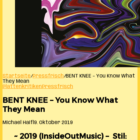
Startseite
/
Pressfrisch
/
BENT KNEE – You Know What
They Mean
Plattenkritiken
Pressfrisch
BENT KNEE – You Know What
They Mean
Michael Haifl
9. Oktober 2019
~ 2019 (InsideOutMusic) – Stil: