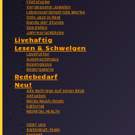
Filetstücke
Vergessene Juwelen
Lebensverlängernde Werke
Only Jazz Is Real
Bands der Stunde
Spezielles
Jahresrückblicke
Livehaftig
Lesen & Schwelgen
Lesefutter
Augenschmaus
Boxengasse
Bildergalerie
Redebedarf
Neu!
Alle Beiträge auf einen Blick
Aktuelles
Micks Mush-Room
Editorial
ME(N)TAL HEALTH
Info
Über uns
SaitenKult-Team