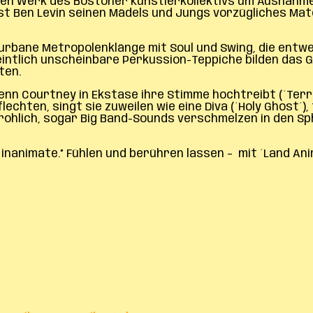
en Werk des Bostoner Künstlerkollektivs um Ausnahme
t Ben Levin seinen Mädels und Jungs vorzügliches Mate
, urbane Metropolenklänge mit Soul und Swing, die ent
eintlich unscheinbare Perkussion-Teppiche bilden das 
ten.
 wenn Courtney in Ekstase ihre Stimme hochtreibt (´Te
lechten, singt sie zuweilen wie eine Diva (´Holy Ghost´
edrohlich, sogar Big Band-Sounds verschmelzen in den Sp
 i am inanimate.” Fühlen und berühren lassen – mit ´Land