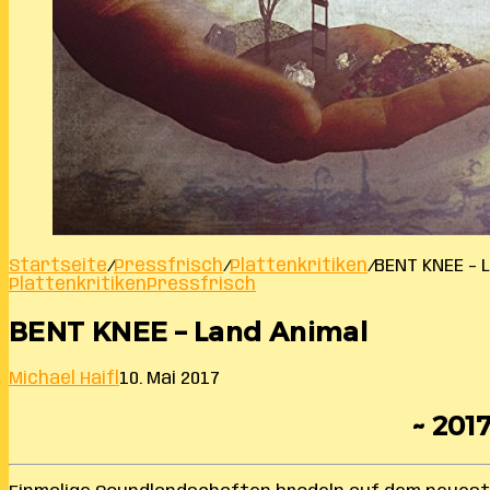
Startseite
/
Pressfrisch
/
Plattenkritiken
/
BENT KNEE – 
Plattenkritiken
Pressfrisch
BENT KNEE – Land Animal
Michael Haifl
10. Mai 2017
~ 201