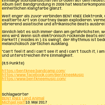
Einmalige Soundlandschaften brodeln auf dem neuest
Album seit Bandgründung in 2009 hat Meisterkomponis
einheitlichen Klangfarbe glänzt.
Weit enger als zuvor verbinden BENT KNEE Elektronik
exaltierte Art von Courtney Swain explodieren. Verm
vibrierend asiatische und afrikanische Beats ausbrei
Sinnlich lebt es sich immer dann am gefährlichsten,
eins wird. Wenn sich elektronisch rockende Beats einf
Parkett (´Insides In´). Es swingt, der Rhythmus ist b
melancholisch zärtlichen Ausklang.
“Can’t feel it and i can’t see it and i can’t touch it,
und unterstreichen ihre Einmaligkeit.
(8,5 Punkte)
https://bentknee.bandcamp.com/
https://www.facebook.com/BentKneeMusic
https://www.bentkneemusic.com/
Schlagwörter
BENT KNEE
Land Animal
Michael Haifl
10. Mai 2017