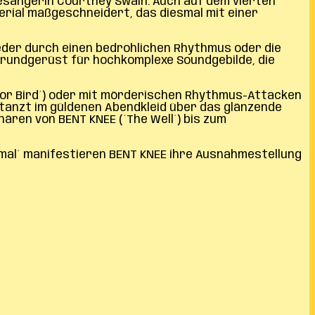
sängerin Courtney Swain. Auch auf dem vierten
rial maßgeschneidert, das diesmal mit einer
weder durch einen bedrohlichen Rhythmus oder die
Grundgerüst für hochkomplexe Soundgebilde, die
rror Bird´) oder mit mörderischen Rhythmus-Attacken
), tanzt im güldenen Abendkleid über das glänzende
hären von BENT KNEE (´The Well´) bis zum
 Animal´ manifestieren BENT KNEE ihre Ausnahmestellung