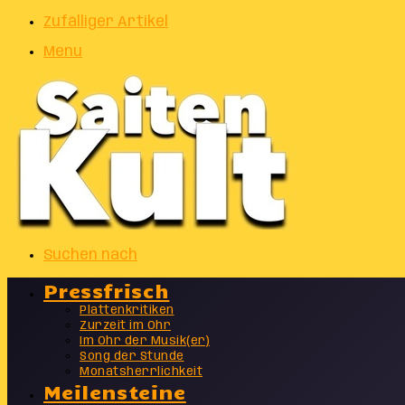
Zufälliger Artikel
Menu
Suchen nach
Pressfrisch
Plattenkritiken
Zurzeit im Ohr
Im Ohr der Musik(er)
Song der Stunde
Monatsherrlichkeit
Meilensteine