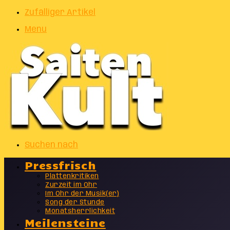
Zufälliger Artikel
Menu
Suchen nach
Pressfrisch
Plattenkritiken
Zurzeit im Ohr
Im Ohr der Musik(er)
Song der Stunde
Monatsherrlichkeit
Meilensteine