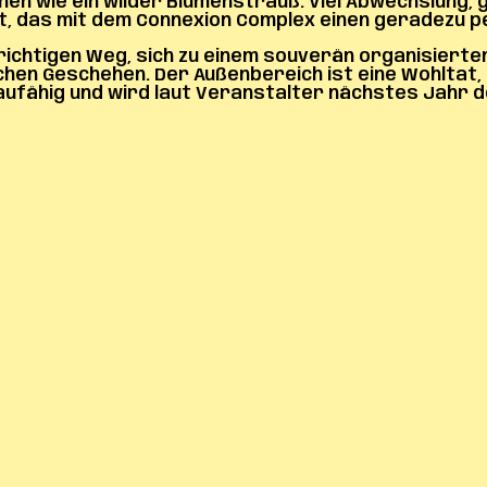
n wie ein wilder Blumenstrauß. Viel Abwechslung, g
, das mit dem Connexion Complex einen geradezu pe
 richtigen Weg, sich zu einem souverän organisierten
hen Geschehen. Der Außenbereich ist eine Wohltat, 
sbaufähig und wird laut Veranstalter nächstes Jahr 