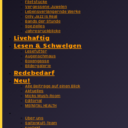
Filetstücke
Vergessene Juwelen
Lebensverlängernde Werke
Only Jazz Is Real
Bands der Stunde
Spezielles
Jahresrückblicke
Livehaftig
Lesen & Schwelgen
Lesefutter
Augenschmaus
Boxengasse
Bildergalerie
Redebedarf
Neu!
Alle Beiträge auf einen Blick
Aktuelles
Micks Mush-Room
Editorial
ME(N)TAL HEALTH
Info
Über uns
SaitenKult-Team